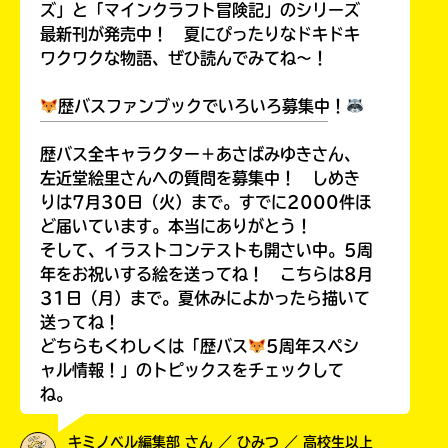
ズ」と「マインクラフト冒険記」のシリーズ
最新刊が発売中！ 夏にぴったりなドキドキ
ワクワクな物語、ぜひ読んでみてね～！
歴バスファンブックでいろいろ募集中！
￣￣￣￣￣￣￣￣￣￣￣￣￣￣￣￣￣￣
歴バス全キャラクター＋あさばみゆきさん、
左近堂絵里さんへの質問を募集中！ しめき
りは7月30日（火）まで。すでに2000件ほ
ど届いています。本当にありがとう！
そして、イラストコンテストも開さい中。5周
年をお祝いする絵を送ってね！ こちらは8月
31日（月）まで。夏休みによかったら描いて
送ってね！
どちらもくわしくは「歴バス
5周年スペシ
ャル情報！」のトピックスをチェックして
ね。
キミノベル編集部 さん ／ ひみつ ／ 高校生以上