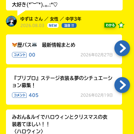
大好き(*˘︶˘*).｡.:*♡
ゆずは さん ／ 女性 ／ 中学3年
2026.08.03
わかる
NEW
注目 !!
歴バス
最新情報まとめ
00
2026年02月27日
コメント
『プリプロ』ステージ衣装＆夢のシチュエーシ
ョン募集！
405
2026年02月19日
コメント
みおん&ルイでハロウィンとクリスマスの衣
装着てほしい！！
〈ハロウィン〉