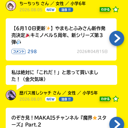
ちーちっち さん ／ 女性 ／ 小学6年
2026.08.05
わかる
NEW
注目 !!
【6月10日更新
】やまもとふみさん新作発
売決定
キミノベル５周年、新シリーズ第３
弾
298
2026年04月15日
コメント
私は絶対に「これだ！」と思って買いまし
た！（金欠気味）
歴バス推しシャチ さん ／ 女性 ／ 小学5年
2026.08.01
わかる
NEW
注目 !!
のぞき見！MAKAI5チャンネル『魔界
スタ
ーズ』Part.2