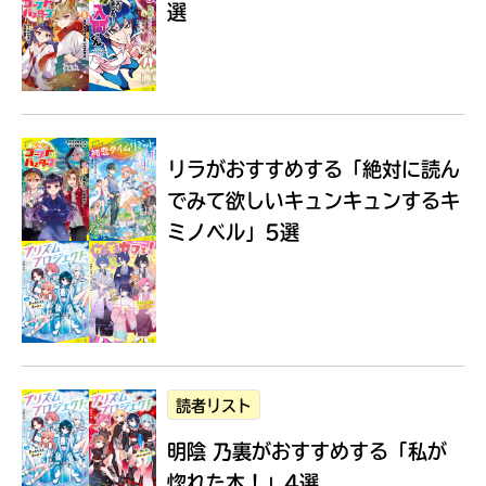
選
Loading
.
.
.
リラがおすすめする
「絶対に読ん
でみて欲しいキュンキュンするキ
ミノベル」5選
入
力
内
読者リスト
容
明陰 乃裏がおすすめする
「私が
に
エ
惚れた本！」4選