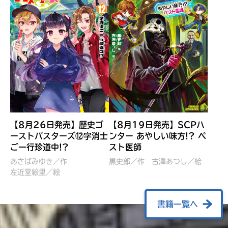
【8月26日発売】歴史ゴ
【8月19日発売】SCPハ
ーストバスターズ⑫字消士
ンター あやしい味方!? ペ
ご一行珍道中!?
スト医師
ぼくたちのマインクラフト
レッツゴー！まいぜんシス
冒険記 エンチャント剣
ターズ とつぜん、王様に
あさばみゆき／作
黒史郎／作
古澤あつし／絵
VS暴走モブ
左近堂絵里／絵
なってしまった結果！？
【7月8日発売】
針とら／作
五味まちと／絵
Ｍｉｎｅｃｒａｆｔカップ運
石崎洋司／文
書籍一覧へ
営委員会／協力
佐久間さのすけ／絵