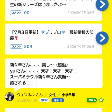
生の新シリーズはじまったよ～！
00
2026年07月09日
コメント
【7月3日更新】
プリプロ
最新情報の部
屋
209
2026年05月26日
コメント
莉々華さん、、、美し〜（感動）
yuiさん、、、、天才！天才！天才！
スーパミラクル莉々華さん笑顔〜
癒される！！！
ウィンネル さん ／ 女性 ／ 小学5年
2026.08.06
わかる
NEW
注目 !!