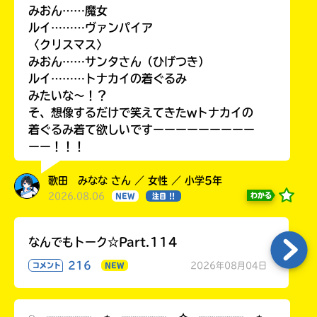
みおん……魔女
ルイ………ヴァンパイア
〈クリスマス〉
みおん……サンタさん（ひげつき）
ルイ………トナカイの着ぐるみ
みたいな〜！？
そ、想像するだけで笑えてきたwトナカイの
着ぐるみ着て欲しいですーーーーーーーーー
ーー！！！
歌田 みなな さん ／ 女性 ／ 小学5年
2026.08.06
わかる
NEW
注目 !!
なんでもトーク☆Part.114
216
2026年08月04日
コメント
NEW