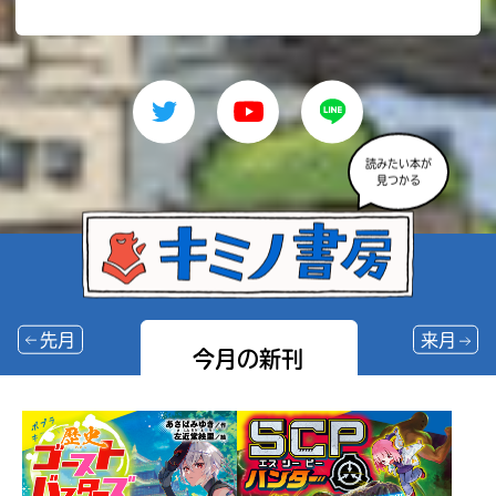
読みたい本が
見つかる
先月
来月
今月の新刊