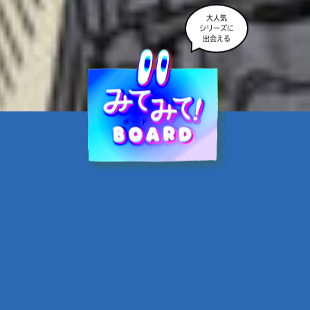
大人気
シリーズに
出会える
魔界☆スターズ②愛のため
に、悪魔と魂の契約
あんのまる／作
翡翠てう／絵