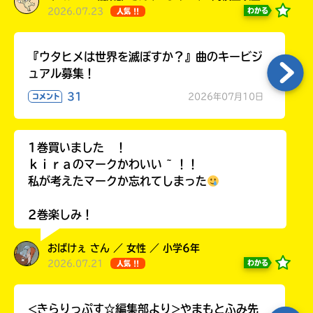
2026.07.23
わかる
人気 !!
『ウタヒメは世界を滅ぼすか？』曲のキービジ
ュアル募集！
31
2026年07月10日
コメント
1巻買いました ！
ｋｉｒａのマークかわいい ~ ！！
私が考えたマークか忘れてしまった
2巻楽しみ！
おばけぇ さん ／ 女性 ／ 小学6年
2026.07.21
わかる
人気 !!
<きらりっぷす☆編集部より>やまもとふみ先