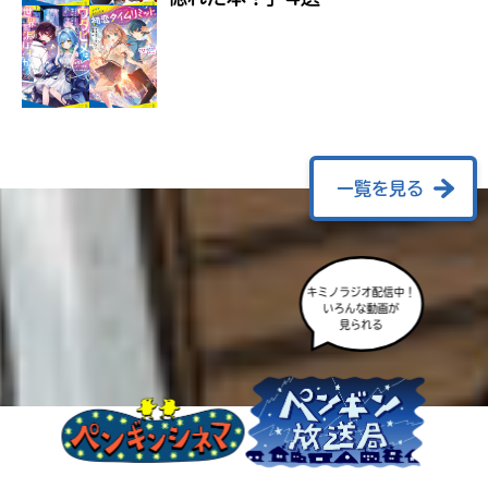
ラ
ー
が
あ
る
の
で、
も
一覧を見る
う
一
度
い
確
い
キミノラジオ配信中！
え
認
いろんな動画が
し
見られる
て
み
て
ね
戻