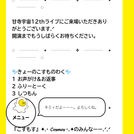
◌ ┈┈┈┈ ⋆ ┈┈┈┈ ✧ ┈┈┈┈ ⋆
┈┈┈┈ ◌
甘寺宇宙12thライブにご来場いただきあり
がとうございます.ᐟ
開演までもうしばらくお待ちください。
◌ ┈┈┈┈ ⋆ ┈┈┈┈ ✧ ┈┈┈┈ ⋆
┈┈┈┈ ◌
きょーのこすものわく
1 お声がけ&お返事
2 ふりーとーく
3 しつもん
◌ ┈┈┈┈ ⋆ ┈┈┈┈ ✧ ┈┈┈┈ ⋆
キミィだよ～～～。よろしくね。
┈┈┈┈ ◌
メニュー
『こすもす』✦.· 𝓒𝓸𝓼𝓶𝓸𝓼 ·.✦のみんなーー.ᐟ.ᐟ