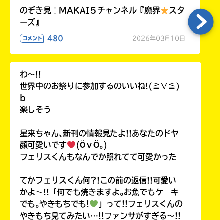
のぞき見！MAKAI５チャンネル『魔界
スタ
ーズ』
480
2026年03月10日
コメント
わ〜!!
世界中のお祭りに参加するのいいね!(≧∇≦)
b
楽しそう
星来ちゃん､新刊の情報見たよ!!あなたのドヤ
顔可愛いです
(ӦｖӦ｡)
フェリスくんもなんでか照れてて可愛かった
てかフェリスくん何?!この前の返信!!可愛い
かよ〜!!「何でも焼きますよ｡お魚でもケーキ
でも｡やきもちでも!
」って!!フェリスくんの
やきもち見てみたい…!!ファンサがすぎる〜!!