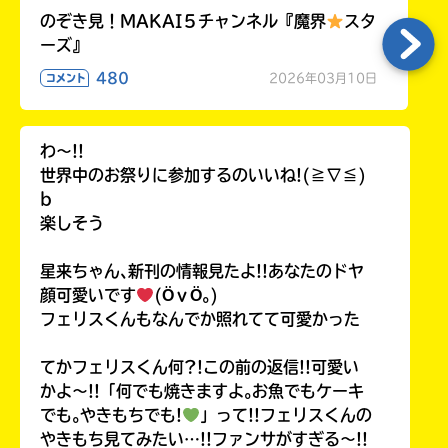
のぞき見！MAKAI５チャンネル『魔界
スタ
ーズ』
480
2026年03月10日
コメント
わ〜!!
世界中のお祭りに参加するのいいね!(≧∇≦)
b
楽しそう
星来ちゃん､新刊の情報見たよ!!あなたのドヤ
顔可愛いです
(ӦｖӦ｡)
フェリスくんもなんでか照れてて可愛かった
てかフェリスくん何?!この前の返信!!可愛い
かよ〜!!「何でも焼きますよ｡お魚でもケーキ
でも｡やきもちでも!
」って!!フェリスくんの
やきもち見てみたい…!!ファンサがすぎる〜!!