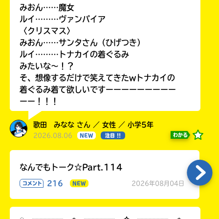
みおん……魔女
ルイ………ヴァンパイア
〈クリスマス〉
みおん……サンタさん（ひげつき）
ルイ………トナカイの着ぐるみ
みたいな〜！？
そ、想像するだけで笑えてきたwトナカイの
着ぐるみ着て欲しいですーーーーーーーーー
ーー！！！
歌田 みなな さん ／ 女性 ／ 小学5年
2026.08.06
わかる
NEW
注目 !!
なんでもトーク☆Part.114
216
2026年08月04日
コメント
NEW