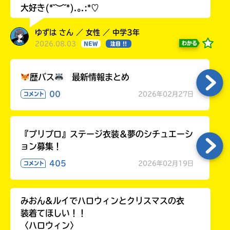
大好き(*˘︶˘*).｡.:*♡
ゆずは さん ／ 女性 ／ 中学3年
2026.08.03
わかる
NEW
注目 !!
歴バス
最新情報まとめ
00
2026年02月27日
コメント
『プリプロ』ステージ衣装＆夢のシチュエーシ
ョン募集！
405
2026年02月19日
コメント
みおん&ルイでハロウィンとクリスマスの衣
装着てほしい！！
〈ハロウィン〉