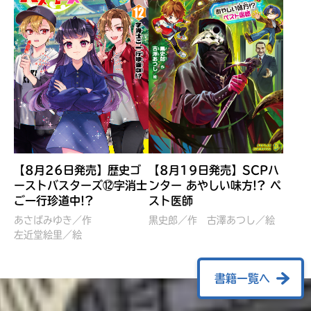
【8月26日発売】歴史ゴ
【8月19日発売】SCPハ
ーストバスターズ⑫字消士
ンター あやしい味方!? ペ
ご一行珍道中!?
スト医師
ぼくたちのマインクラフト
レッツゴー！まいぜんシス
冒険記 エンチャント剣
ターズ とつぜん、王様に
あさばみゆき／作
黒史郎／作
古澤あつし／絵
VS暴走モブ
左近堂絵里／絵
なってしまった結果！？
【7月8日発売】
針とら／作
五味まちと／絵
Ｍｉｎｅｃｒａｆｔカップ運
石崎洋司／文
書籍一覧へ
営委員会／協力
佐久間さのすけ／絵