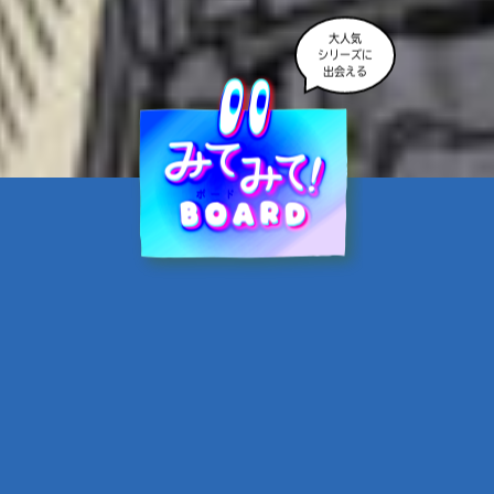
大人気
シリーズに
出会える
魔界☆スターズ②愛のため
に、悪魔と魂の契約
あんのまる／作
翡翠てう／絵