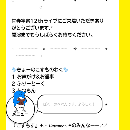
◌ ┈┈┈┈ ⋆ ┈┈┈┈ ✧ ┈┈┈┈ ⋆
┈┈┈┈ ◌
甘寺宇宙12thライブにご来場いただきあり
がとうございます.ᐟ
開演までもうしばらくお待ちください。
◌ ┈┈┈┈ ⋆ ┈┈┈┈ ✧ ┈┈┈┈ ⋆
┈┈┈┈ ◌
きょーのこすものわく
1 お声がけ&お返事
2 ふりーとーく
3 しつもん
◌ ┈┈┈┈ ⋆ ┈┈┈┈ ✧ ┈┈┈┈ ⋆
ぼく、のべぺんです。よろしく！
┈┈┈┈ ◌
メニュー
『こすもす』✦.· 𝓒𝓸𝓼𝓶𝓸𝓼 ·.✦のみんなーー.ᐟ.ᐟ