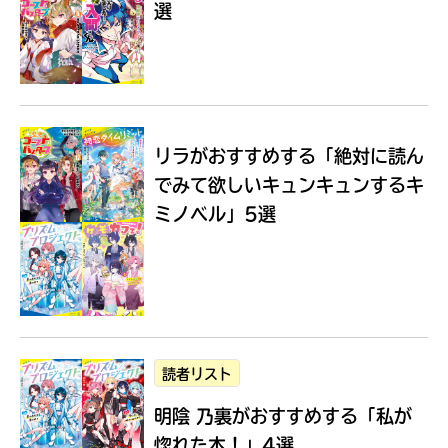
選
Loading
.
.
.
リラがおすすめする
「絶対に読ん
でみて欲しいキュンキュンするキ
ミノベル」5選
入
力
内
読者リスト
容
明陰 乃裏がおすすめする
「私が
に
エ
惚れた本！」4選