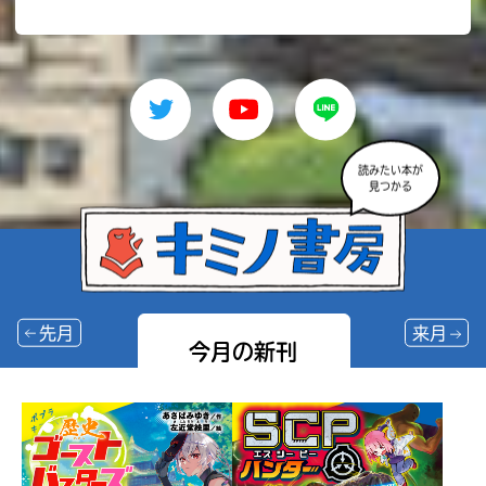
読みたい本が
見つかる
先月
来月
今月の新刊