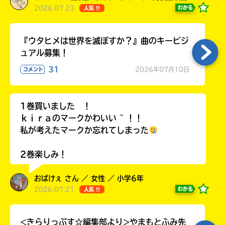
2026.07.23
わかる
人気 !!
『ウタヒメは世界を滅ぼすか？』曲のキービジ
ュアル募集！
31
2026年07月10日
コメント
1巻買いました ！
ｋｉｒａのマークかわいい ~ ！！
私が考えたマークか忘れてしまった
2巻楽しみ！
おばけぇ さん ／ 女性 ／ 小学6年
2026.07.21
わかる
人気 !!
<きらりっぷす☆編集部より>やまもとふみ先