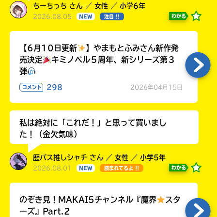
ちーちっち さん ／ 女性 ／ 小学6年
2026.08.05
わかる
NEW
注目 !!
【6月10日更新
】やまもとふみさん新作発
売決定
キミノベル５周年、新シリーズ第３
弾
298
2026年04月15日
コメント
私は絶対に「これだ！」と思って買いまし
た！（金欠気味）
歴バス推しシャチ さん ／ 女性 ／ 小学5年
2026.08.01
わかる
NEW
読まれてるよ !!
のぞき見！MAKAI5チャンネル『魔界
スタ
ーズ』Part.2