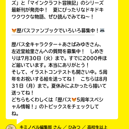
ズ」と「マインクラフト冒険記」のシリーズ
最新刊が発売中！ 夏にぴったりなドキドキ
ワクワクな物語、ぜひ読んでみてね～！
歴バスファンブックでいろいろ募集中！
￣￣￣￣￣￣￣￣￣￣￣￣￣￣￣￣￣￣
歴バス全キャラクター＋あさばみゆきさん、
左近堂絵里さんへの質問を募集中！ しめき
りは7月30日（火）まで。すでに2000件ほ
ど届いています。本当にありがとう！
そして、イラストコンテストも開さい中。5周
年をお祝いする絵を送ってね！ こちらは8月
31日（月）まで。夏休みによかったら描いて
送ってね！
どちらもくわしくは「歴バス
5周年スペシ
ャル情報！」のトピックスをチェックして
ね。
キミノベル編集部 さん ／ ひみつ ／ 高校生以上