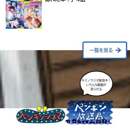
ラ
ー
が
あ
る
の
で、
も
一覧を見る
う
一
度
い
確
い
キミノラジオ配信中！
え
認
いろんな動画が
見られる
し
て
み
て
ね
戻