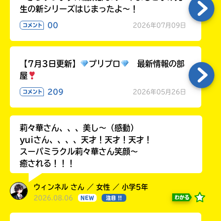
生の新シリーズはじまったよ～！
00
2026年07月09日
コメント
【7月3日更新】
プリプロ
最新情報の部
屋
209
2026年05月26日
コメント
莉々華さん、、、美し〜（感動）
yuiさん、、、、天才！天才！天才！
スーパミラクル莉々華さん笑顔〜
癒される！！！
ウィンネル さん ／ 女性 ／ 小学5年
2026.08.06
わかる
NEW
注目 !!