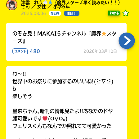
津雲 れう
（魔界スターズ早く読みたい！！）
さん ／ 女性 ／ 小学6年
2026.08.06
わかる
NEW
注目 !!
のぞき見！MAKAI５チャンネル『魔界
スタ
ーズ』
480
2026年03月10日
コメント
わ〜!!
世界中のお祭りに参加するのいいね!(≧∇≦)
b
楽しそう
星来ちゃん､新刊の情報見たよ!!あなたのドヤ
顔可愛いです
(ӦｖӦ｡)
フェリスくんもなんでか照れてて可愛かった