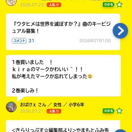
2026.07.23
わかる
人気 !!
『ウタヒメは世界を滅ぼすか？』曲のキービジ
ュアル募集！
31
2026年07月10日
コメント
1巻買いました ！
ｋｉｒａのマークかわいい ~ ！！
私が考えたマークか忘れてしまった
2巻楽しみ！
おばけぇ さん ／ 女性 ／ 小学6年
2026.07.21
わかる
人気 !!
<きらりっぷす☆編集部より>やまもとふみ先