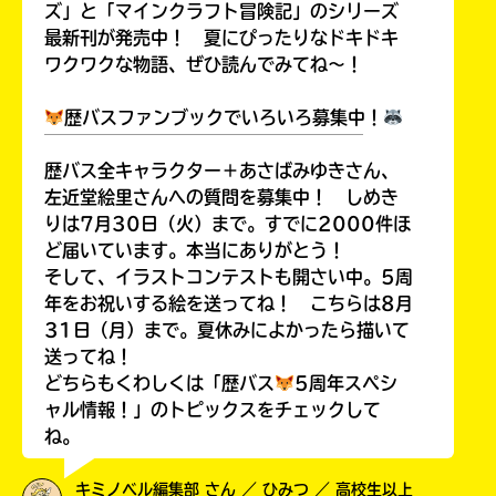
ズ」と「マインクラフト冒険記」のシリーズ
最新刊が発売中！ 夏にぴったりなドキドキ
ワクワクな物語、ぜひ読んでみてね～！
歴バスファンブックでいろいろ募集中！
￣￣￣￣￣￣￣￣￣￣￣￣￣￣￣￣￣￣
歴バス全キャラクター＋あさばみゆきさん、
左近堂絵里さんへの質問を募集中！ しめき
りは7月30日（火）まで。すでに2000件ほ
ど届いています。本当にありがとう！
そして、イラストコンテストも開さい中。5周
年をお祝いする絵を送ってね！ こちらは8月
31日（月）まで。夏休みによかったら描いて
送ってね！
どちらもくわしくは「歴バス
5周年スペシ
ャル情報！」のトピックスをチェックして
ね。
キミノベル編集部 さん ／ ひみつ ／ 高校生以上