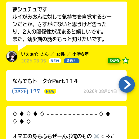
夢シュチュです
ルイがみおんに対して気持ちを自覚するシー
ンだとか、さすがにないと思うけど告った
り、2人の関係性が深まると嬉しいです。
また、幼少期の話をもっと知りたいです。
いぇぁ☆ さん ／ 女性 ／ 小学6年
2026.08.05
わかる
NEW
注目 !!
なんでもトーク☆Part.114
177
2026年08月04日
コメント
NEW
♢ ♦︎ ♢ ♦︎ ♢ 𓐄 𓐄 𓐄 𓐄 𓐄 𓐄 𓐄 𓐄 𓐄 𓐄 𓐄 𓐄 ♢ ♦︎
♢ ♦︎ ♢
オマエの身も心もぜーんぶ俺のもの
◌ ⊹₊˚