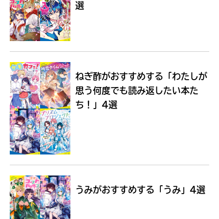
選
Loading
.
.
.
ねぎ酢がおすすめする
「わたしが
思う何度でも読み返したい本た
ち！」4選
入
力
内
うみがおすすめする
「うみ」4選
容
に
エ