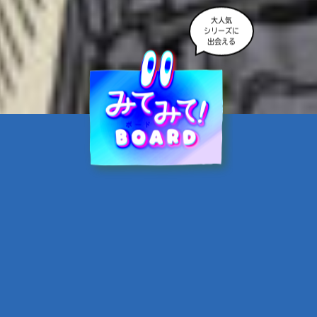
大人気
シリーズに
出会える
魔界☆スターズ②愛のため
に、悪魔と魂の契約
あんのまる／作
翡翠てう／絵