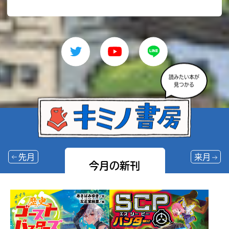
読みたい本が
見つかる
先月
来月
今月の新刊