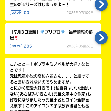
生の新シリーズはじまったよ～！
00
2026年07月09日
コメント
【7月3日更新】
プリプロ
最新情報の部
屋
205
2026年05月26日
コメント
こんととー！ポプラキミノベルが大好きなと
とです！
元は児童小説の高杉六花さん、、、と続けて
ると言いきれないのでやめますが。
とにかく恋愛大好きで！(私自身はいい出会い
ない)あさばみゆきさん(児童文庫中心作家)も
好きになりましたっ児童小説ヒロイン全部言
えます！このアイコンの子は放課後君と七番