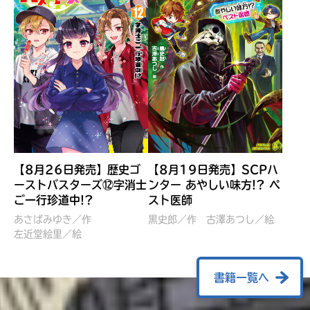
【8月26日発売】歴史ゴ
【8月19日発売】SCPハ
ーストバスターズ⑫字消士
ンター あやしい味方!? ペ
ご一行珍道中!?
スト医師
ぼくたちのマインクラフト
レッツゴー！まいぜんシス
冒険記 エンチャント剣
ターズ とつぜん、王様に
あさばみゆき／作
黒史郎／作
古澤あつし／絵
VS暴走モブ
左近堂絵里／絵
なってしまった結果！？
【7月8日発売】
針とら／作
五味まちと／絵
Ｍｉｎｅｃｒａｆｔカップ運
石崎洋司／文
書籍一覧へ
営委員会／協力
佐久間さのすけ／絵