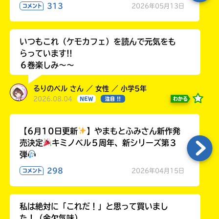
313
2026年05月13日
コメント
いつもこれ（ケモカフェ）を読んで元気をも
らっています!!
６巻楽しみ～～
るりのベル さん ／ 女性 ／ 小学5年
2026.08.04
わかる
NEW
注目 !!
【6月10日更新
】やまもとふみさん新作発
売決定
キミノベル５周年、新シリーズ第３
弾
298
2026年04月15日
コメント
私は絶対に「これだ！」と思って買いまし
た！（金欠気味）