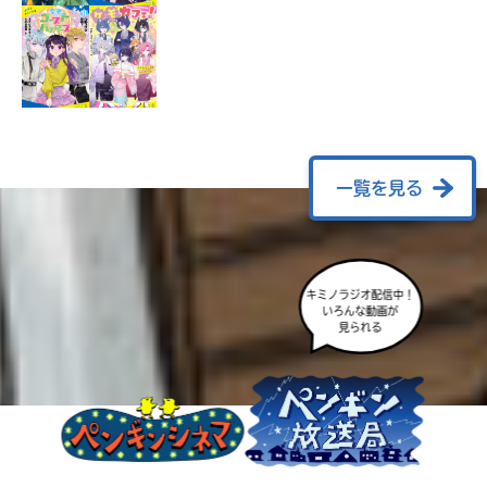
ラ
ー
が
あ
る
の
で、
も
一覧を見る
う
一
度
い
確
い
キミノラジオ配信中！
え
認
いろんな動画が
見られる
し
て
み
て
ね
戻