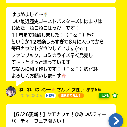
はじめまして〜
つい最近歴史ゴーストバスターズにはまりは
じめた、ねこねこはっぴーです！
11巻まで読破しました！（＾ω＾）ﾔｯﾀｰ
というか12巻楽しみすぎて8月に入ってから
毎日カウントダウンしています(^o^)
ファンブック、コミカライズ早く発売し
て〜〜とずっと思っています
ちなみに和子推しです！（＾ω＾）ｶﾜｲｲﾖﾈ
よろしくお願いしま〜す
ねこねこはっぴー
さん ／ 女性 ／ 小学6年
2026.08.05
わかる
NEW
読まれてるよ !!
【5/26更新！】ケモカフェ！ひみつのティー
パーティーフェア開さい！