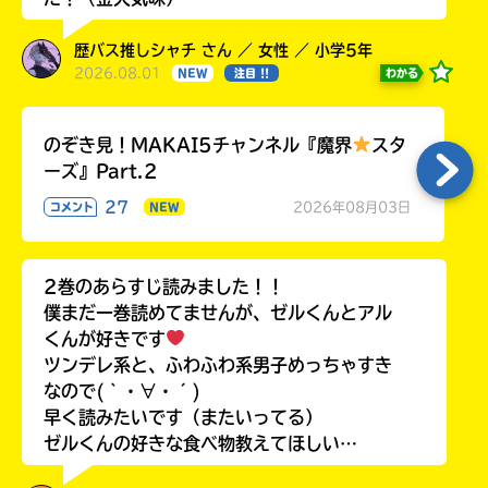
歴バス推しシャチ さん ／ 女性 ／ 小学5年
2026.08.01
わかる
NEW
注目 !!
のぞき見！MAKAI5チャンネル『魔界
スタ
ーズ』Part.2
27
2026年08月03日
コメント
NEW
2巻のあらすじ読みました！！
僕まだ一巻読めてませんが、ゼルくんとアル
くんが好きです
ツンデレ系と、ふわふわ系男子めっちゃすき
なので(｀・∀・´)
早く読みたいです（またいってる）
ゼルくんの好きな食べ物教えてほしい…