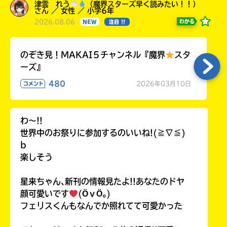
津雲 れう
（魔界スターズ早く読みたい！！）
さん ／ 女性 ／ 小学6年
2026.08.06
わかる
NEW
注目 !!
のぞき見！MAKAI５チャンネル『魔界
スタ
ーズ』
480
2026年03月10日
コメント
わ〜!!
世界中のお祭りに参加するのいいね!(≧∇≦)
b
楽しそう
星来ちゃん､新刊の情報見たよ!!あなたのドヤ
顔可愛いです
(ӦｖӦ｡)
フェリスくんもなんでか照れてて可愛かった