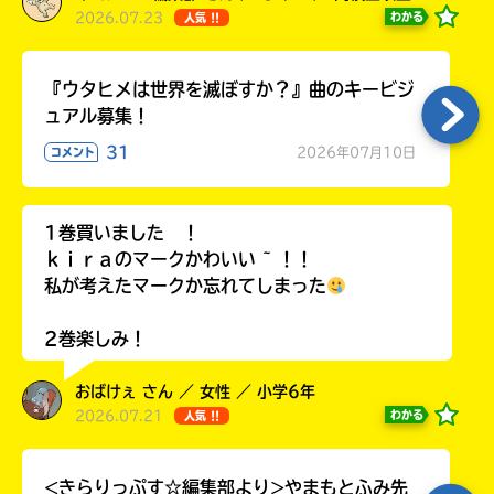
2026.07.23
わかる
人気 !!
『ウタヒメは世界を滅ぼすか？』曲のキービジ
ュアル募集！
31
2026年07月10日
コメント
1巻買いました ！
ｋｉｒａのマークかわいい ~ ！！
私が考えたマークか忘れてしまった
2巻楽しみ！
おばけぇ さん ／ 女性 ／ 小学6年
2026.07.21
わかる
人気 !!
<きらりっぷす☆編集部より>やまもとふみ先