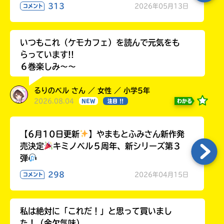
313
2026年05月13日
コメント
いつもこれ（ケモカフェ）を読んで元気をも
らっています!!
６巻楽しみ～～
るりのベル さん ／ 女性 ／ 小学5年
2026.08.04
わかる
NEW
注目 !!
【6月10日更新
】やまもとふみさん新作発
売決定
キミノベル５周年、新シリーズ第３
弾
298
2026年04月15日
コメント
私は絶対に「これだ！」と思って買いまし
た！（金欠気味）