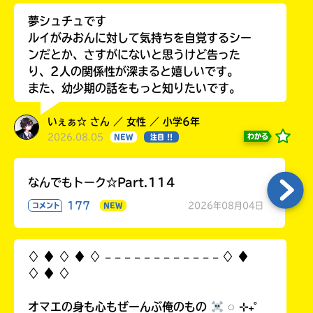
夢シュチュです
ルイがみおんに対して気持ちを自覚するシー
ンだとか、さすがにないと思うけど告った
り、2人の関係性が深まると嬉しいです。
また、幼少期の話をもっと知りたいです。
いぇぁ☆ さん ／ 女性 ／ 小学6年
2026.08.05
わかる
NEW
注目 !!
なんでもトーク☆Part.114
177
2026年08月04日
コメント
NEW
♢ ♦︎ ♢ ♦︎ ♢ 𓐄 𓐄 𓐄 𓐄 𓐄 𓐄 𓐄 𓐄 𓐄 𓐄 𓐄 𓐄 ♢ ♦︎
♢ ♦︎ ♢
オマエの身も心もぜーんぶ俺のもの
◌ ⊹₊˚