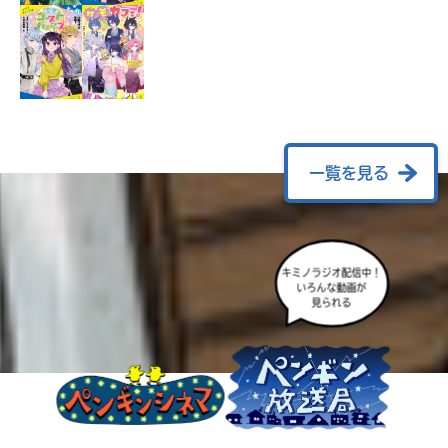
ラ
ー
が
あ
る
の
で、
も
一覧を見る
う
一
度
い
確
い
キミノラジオ配信中！
え
認
いろんな動画が
見られる
し
て
み
て
ね
戻