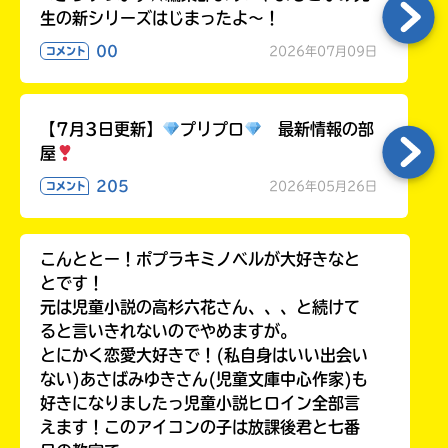
生の新シリーズはじまったよ～！
00
2026年07月09日
コメント
【7月3日更新】
プリプロ
最新情報の部
屋
205
2026年05月26日
コメント
こんととー！ポプラキミノベルが大好きなと
とです！
元は児童小説の高杉六花さん、、、と続けて
ると言いきれないのでやめますが。
とにかく恋愛大好きで！(私自身はいい出会い
ない)あさばみゆきさん(児童文庫中心作家)も
好きになりましたっ児童小説ヒロイン全部言
えます！このアイコンの子は放課後君と七番