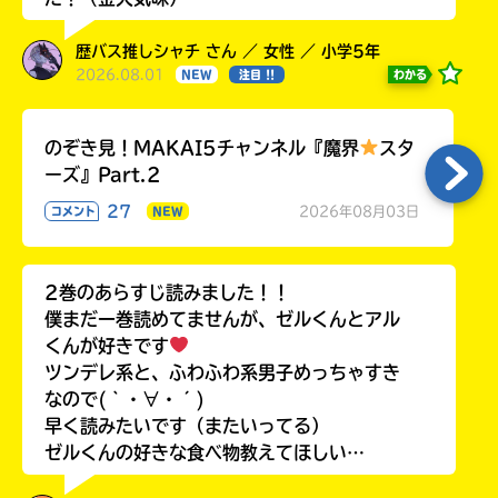
歴バス推しシャチ さん ／ 女性 ／ 小学5年
2026.08.01
わかる
NEW
注目 !!
のぞき見！MAKAI5チャンネル『魔界
スタ
ーズ』Part.2
27
2026年08月03日
コメント
NEW
2巻のあらすじ読みました！！
僕まだ一巻読めてませんが、ゼルくんとアル
くんが好きです
ツンデレ系と、ふわふわ系男子めっちゃすき
なので(｀・∀・´)
早く読みたいです（またいってる）
ゼルくんの好きな食べ物教えてほしい…