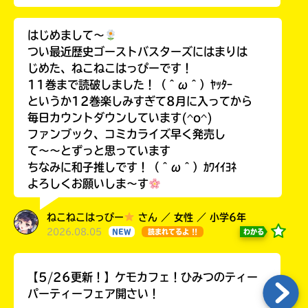
はじめまして〜
つい最近歴史ゴーストバスターズにはまりは
じめた、ねこねこはっぴーです！
11巻まで読破しました！（＾ω＾）ﾔｯﾀｰ
というか12巻楽しみすぎて8月に入ってから
毎日カウントダウンしています(^o^)
ファンブック、コミカライズ早く発売し
て〜〜とずっと思っています
ちなみに和子推しです！（＾ω＾）ｶﾜｲｲﾖﾈ
よろしくお願いしま〜す
ねこねこはっぴー
さん ／ 女性 ／ 小学6年
2026.08.05
わかる
NEW
読まれてるよ !!
【5/26更新！】ケモカフェ！ひみつのティー
パーティーフェア開さい！