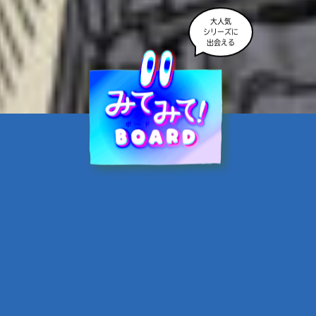
大人気
シリーズに
出会える
魔界☆スターズ②愛のため
に、悪魔と魂の契約
あんのまる／作
翡翠てう／絵