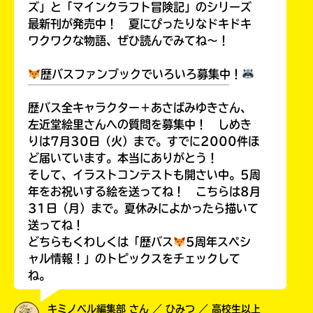
ズ」と「マインクラフト冒険記」のシリーズ
最新刊が発売中！ 夏にぴったりなドキドキ
ワクワクな物語、ぜひ読んでみてね～！
歴バスファンブックでいろいろ募集中！
￣￣￣￣￣￣￣￣￣￣￣￣￣￣￣￣￣￣
歴バス全キャラクター＋あさばみゆきさん、
左近堂絵里さんへの質問を募集中！ しめき
りは7月30日（火）まで。すでに2000件ほ
ど届いています。本当にありがとう！
そして、イラストコンテストも開さい中。5周
年をお祝いする絵を送ってね！ こちらは8月
31日（月）まで。夏休みによかったら描いて
送ってね！
どちらもくわしくは「歴バス
5周年スペシ
ャル情報！」のトピックスをチェックして
ね。
キミノベル編集部 さん ／ ひみつ ／ 高校生以上