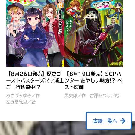
【8月26日発売】歴史ゴ
【8月19日発売】SCPハ
ーストバスターズ⑫字消士
ンター あやしい味方!? ペ
ご一行珍道中!?
スト医師
ぼくたちのマインクラフト
レッツゴー！まいぜんシス
冒険記 エンチャント剣
ターズ とつぜん、王様に
あさばみゆき／作
黒史郎／作
古澤あつし／絵
VS暴走モブ
左近堂絵里／絵
なってしまった結果！？
【7月8日発売】
針とら／作
五味まちと／絵
Ｍｉｎｅｃｒａｆｔカップ運
石崎洋司／文
書籍一覧へ
営委員会／協力
佐久間さのすけ／絵