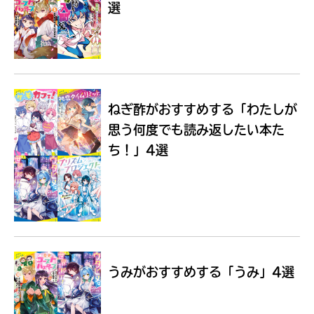
選
Loading
.
.
.
ねぎ酢がおすすめする
「わたしが
思う何度でも読み返したい本た
ち！」4選
入
力
内
うみがおすすめする
「うみ」4選
容
に
エ