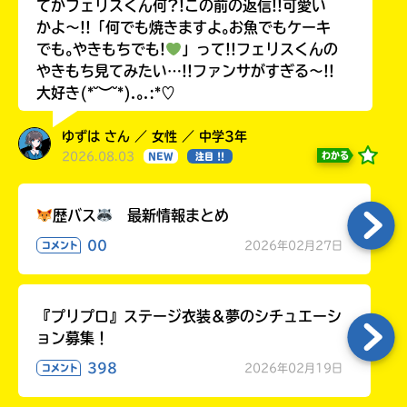
てかフェリスくん何?!この前の返信!!可愛い
かよ〜!!「何でも焼きますよ｡お魚でもケーキ
でも｡やきもちでも!
」って!!フェリスくんの
やきもち見てみたい…!!ファンサがすぎる〜!!
大好き(*˘︶˘*).｡.:*♡
ゆずは さん ／ 女性 ／ 中学3年
2026.08.03
わかる
NEW
注目 !!
歴バス
最新情報まとめ
00
2026年02月27日
コメント
『プリプロ』ステージ衣装＆夢のシチュエーシ
ョン募集！
398
2026年02月19日
コメント