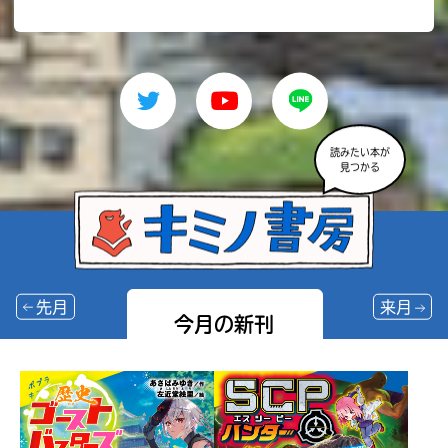
読みたい本が
見つかる
先月
来月
今月の新刊