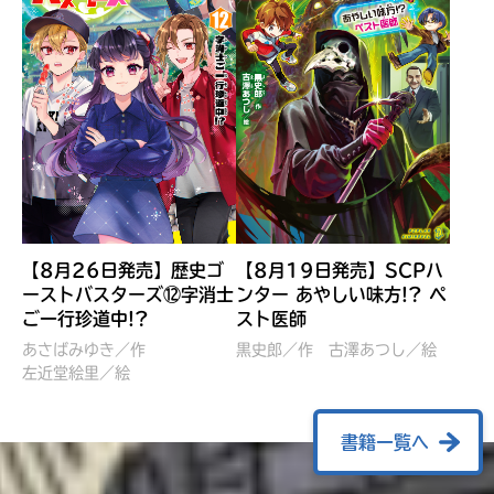
【8月26日発売】歴史ゴ
【8月19日発売】SCPハ
ーストバスターズ⑫字消士
ンター あやしい味方!? ペ
ご一行珍道中!?
スト医師
ぼくたちのマインクラフト
レッツゴー！まいぜんシス
冒険記 エンチャント剣
ターズ とつぜん、王様に
あさばみゆき／作
黒史郎／作
古澤あつし／絵
VS暴走モブ
左近堂絵里／絵
なってしまった結果！？
【7月8日発売】
針とら／作
五味まちと／絵
Ｍｉｎｅｃｒａｆｔカップ運
石崎洋司／文
書籍一覧へ
営委員会／協力
佐久間さのすけ／絵