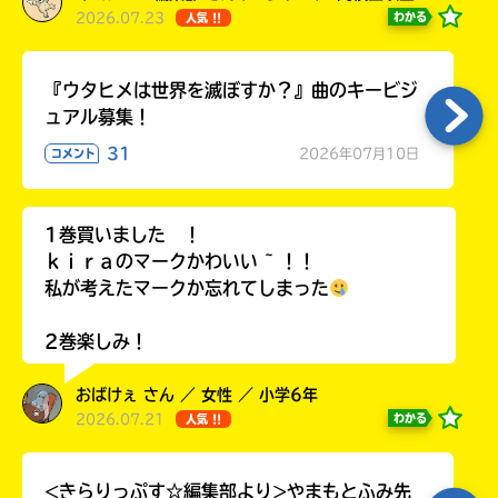
2026.07.23
わかる
人気 !!
『ウタヒメは世界を滅ぼすか？』曲のキービジ
ュアル募集！
31
2026年07月10日
コメント
1巻買いました ！
ｋｉｒａのマークかわいい ~ ！！
私が考えたマークか忘れてしまった
2巻楽しみ！
おばけぇ さん ／ 女性 ／ 小学6年
2026.07.21
わかる
人気 !!
<きらりっぷす☆編集部より>やまもとふみ先