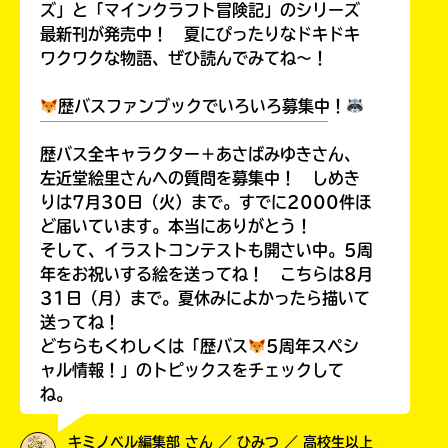
ズ」と「マインクラフト冒険記」のシリーズ
最新刊が発売中！ 夏にぴったりなドキドキ
ワクワクな物語、ぜひ読んでみてね～！
歴バスファンブックでいろいろ募集中！
￣￣￣￣￣￣￣￣￣￣￣￣￣￣￣￣￣￣
歴バス全キャラクター＋あさばみゆきさん、
左近堂絵里さんへの質問を募集中！ しめき
りは7月30日（火）まで。すでに2000件ほ
ど届いています。本当にありがとう！
そして、イラストコンテストも開さい中。5周
年をお祝いする絵を送ってね！ こちらは8月
31日（月）まで。夏休みによかったら描いて
送ってね！
どちらもくわしくは「歴バス
5周年スペシ
ャル情報！」のトピックスをチェックして
ね。
キミノベル編集部 さん ／ ひみつ ／ 高校生以上