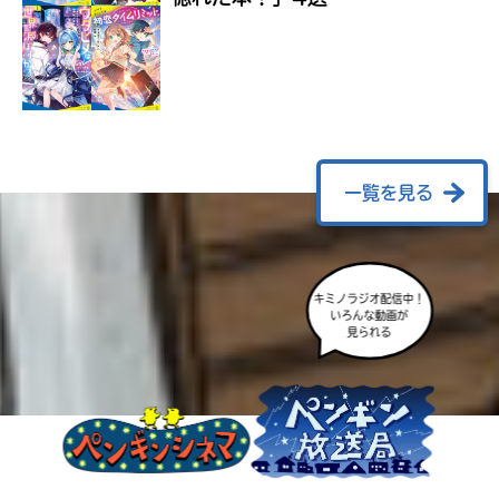
ラ
ー
が
あ
る
の
で、
も
一覧を見る
う
一
度
い
確
い
え
キミノラジオ配信中！
認
いろんな動画が
し
見られる
て
み
て
ね
戻