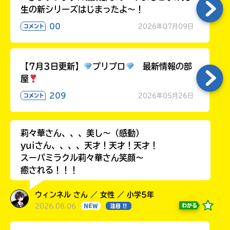
生の新シリーズはじまったよ～！
00
2026年07月09日
コメント
【7月3日更新】
プリプロ
最新情報の部
屋
209
2026年05月26日
コメント
莉々華さん、、、美し〜（感動）
yuiさん、、、、天才！天才！天才！
スーパミラクル莉々華さん笑顔〜
癒される！！！
ウィンネル さん ／ 女性 ／ 小学5年
2026.08.06
わかる
NEW
注目 !!