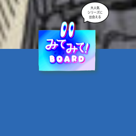
大人気
シリーズに
出会える
魔界☆スターズ②愛のため
に、悪魔と魂の契約
あんのまる／作
翡翠てう／絵