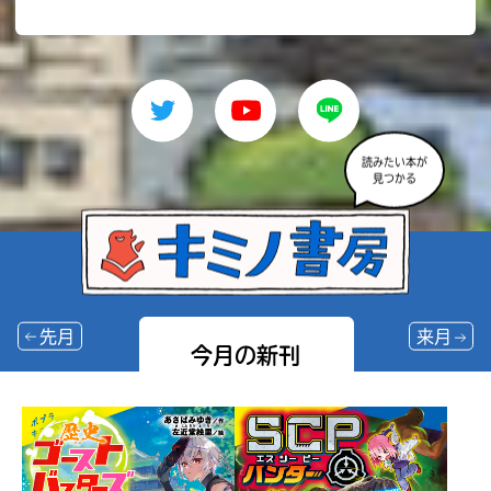
読みたい本が
見つかる
先月
来月
今月の新刊