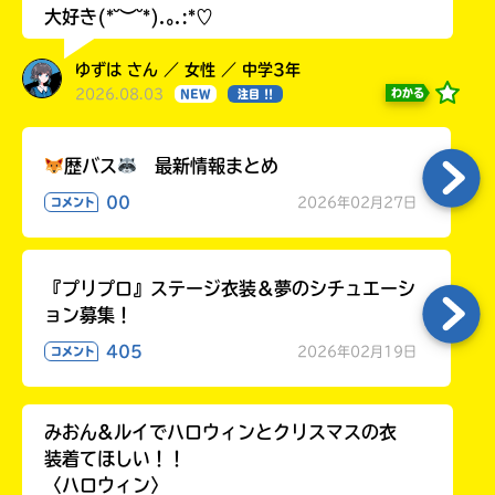
大好き(*˘︶˘*).｡.:*♡
ゆずは さん ／ 女性 ／ 中学3年
2026.08.03
わかる
NEW
注目 !!
歴バス
最新情報まとめ
00
2026年02月27日
コメント
『プリプロ』ステージ衣装＆夢のシチュエーシ
ョン募集！
405
2026年02月19日
コメント
みおん&ルイでハロウィンとクリスマスの衣
装着てほしい！！
〈ハロウィン〉