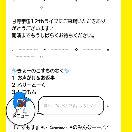
◌ ┈┈┈┈ ⋆ ┈┈┈┈ ✧ ┈┈┈┈ ⋆
┈┈┈┈ ◌
甘寺宇宙12thライブにご来場いただきあり
がとうございます.ᐟ
開演までもうしばらくお待ちください。
◌ ┈┈┈┈ ⋆ ┈┈┈┈ ✧ ┈┈┈┈ ⋆
┈┈┈┈ ◌
きょーのこすものわく
1 お声がけ&お返事
2 ふりーとーく
3 しつもん
◌ ┈┈┈┈ ⋆ ┈┈┈┈ ✧ ┈┈┈┈ ⋆
ぼく、のべぺんです。よろしく！
┈┈┈┈ ◌
メニュー
『こすもす』✦.· 𝓒𝓸𝓼𝓶𝓸𝓼 ·.✦のみんなーー.ᐟ.ᐟ