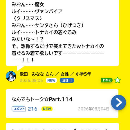
みおん……魔女
ルイ………ヴァンパイア
〈クリスマス〉
みおん……サンタさん（ひげつき）
ルイ………トナカイの着ぐるみ
みたいな〜！？
そ、想像するだけで笑えてきたwトナカイの
着ぐるみ着て欲しいですーーーーーーーーー
ーー！！！
歌田 みなな さん ／ 女性 ／ 小学5年
2026.08.06
わかる
NEW
注目 !!
なんでもトーク☆Part.114
216
2026年08月04日
コメント
NEW