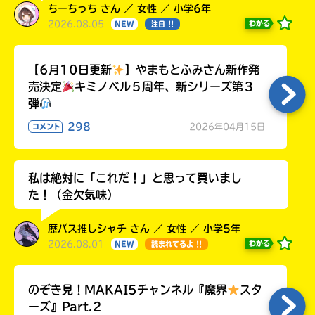
ちーちっち さん ／ 女性 ／ 小学6年
2026.08.05
わかる
NEW
注目 !!
【6月10日更新
】やまもとふみさん新作発
売決定
キミノベル５周年、新シリーズ第３
弾
298
2026年04月15日
コメント
私は絶対に「これだ！」と思って買いまし
た！（金欠気味）
歴バス推しシャチ さん ／ 女性 ／ 小学5年
2026.08.01
わかる
NEW
読まれてるよ !!
のぞき見！MAKAI5チャンネル『魔界
スタ
ーズ』Part.2