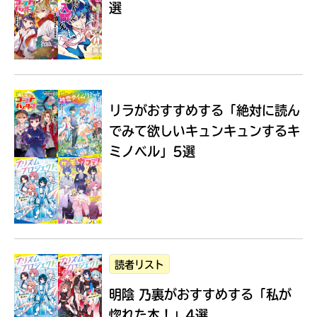
選
Loading
.
.
.
リラがおすすめする
「絶対に読ん
でみて欲しいキュンキュンするキ
ミノベル」5選
入
力
内
読者リスト
容
明陰 乃裏がおすすめする
「私が
に
エ
惚れた本！」4選