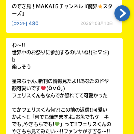
のぞき見！MAKAI５チャンネル『魔界
スタ
ーズ』
480
2026年03月10日
コメント
わ〜!!
世界中のお祭りに参加するのいいね!(≧∇≦)
b
楽しそう
星来ちゃん､新刊の情報見たよ!!あなたのドヤ
顔可愛いです
(ӦｖӦ｡)
フェリスくんもなんでか照れてて可愛かった
てかフェリスくん何?!この前の返信!!可愛い
かよ〜!!「何でも焼きますよ｡お魚でもケーキ
でも｡やきもちでも!
」って!!フェリスくんの
やきもち見てみたい…!!ファンサがすぎる〜!!