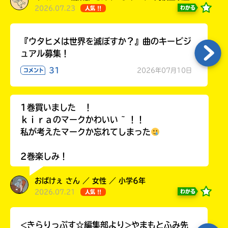
2026.07.23
わかる
人気 !!
『ウタヒメは世界を滅ぼすか？』曲のキービジ
ュアル募集！
31
2026年07月10日
コメント
1巻買いました ！
ｋｉｒａのマークかわいい ~ ！！
私が考えたマークか忘れてしまった
2巻楽しみ！
おばけぇ さん ／ 女性 ／ 小学6年
2026.07.21
わかる
人気 !!
<きらりっぷす☆編集部より>やまもとふみ先