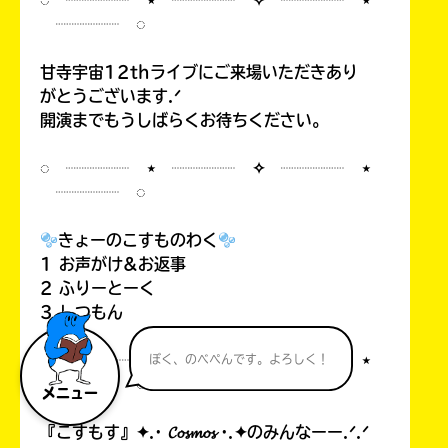
◌ ┈┈┈┈ ⋆ ┈┈┈┈ ✧ ┈┈┈┈ ⋆
┈┈┈┈ ◌
甘寺宇宙12thライブにご来場いただきあり
がとうございます.ᐟ
開演までもうしばらくお待ちください。
◌ ┈┈┈┈ ⋆ ┈┈┈┈ ✧ ┈┈┈┈ ⋆
┈┈┈┈ ◌
きょーのこすものわく
1 お声がけ&お返事
2 ふりーとーく
3 しつもん
◌ ┈┈┈┈ ⋆ ┈┈┈┈ ✧ ┈┈┈┈ ⋆
ぼく、のべぺんです。よろしく！
┈┈┈┈ ◌
メニュー
『こすもす』✦.· 𝓒𝓸𝓼𝓶𝓸𝓼 ·.✦のみんなーー.ᐟ.ᐟ