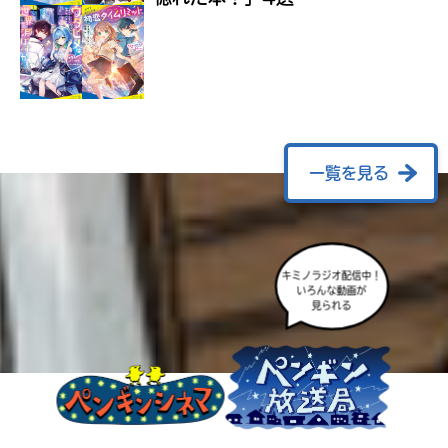
ラ
ー
が
あ
る
の
で、
も
一覧を見る
う
一
度
い
確
い
キミノラジオ配信中！
え
認
いろんな動画が
見られる
し
て
み
て
ね
戻