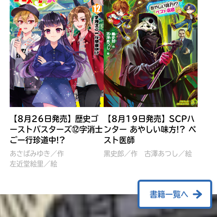
【8月26日発売】歴史ゴ
【8月19日発売】SCPハ
ーストバスターズ⑫字消士
ンター あやしい味方!? ペ
ご一行珍道中!?
スト医師
ぼくたちのマインクラフト
レッツゴー！まいぜんシス
冒険記 エンチャント剣
ターズ とつぜん、王様に
あさばみゆき／作
黒史郎／作
古澤あつし／絵
VS暴走モブ
左近堂絵里／絵
なってしまった結果！？
【7月8日発売】
針とら／作
五味まちと／絵
Ｍｉｎｅｃｒａｆｔカップ運
石崎洋司／文
書籍一覧へ
営委員会／協力
佐久間さのすけ／絵