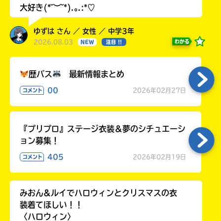
大好き(*˘︶˘*).｡.:*♡
ゆずは さん ／ 女性 ／ 中学3年
2026.08.03
わかる
NEW
注目 !!
歴バス
最新情報まとめ
00
2026年02月27日
コメント
『プリプロ』ステージ衣装＆夢のシチュエーシ
ョン募集！
405
2026年02月19日
コメント
みおん&ルイでハロウィンとクリスマスの衣
装着てほしい！！
〈ハロウィン〉