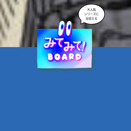
大人気
シリーズに
出会える
魔界☆スターズ②愛のため
に、悪魔と魂の契約
あんのまる／作
翡翠てう／絵