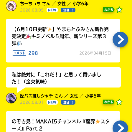
ちーちっち さん ／ 女性 ／ 小学6年
2026.08.05
わかる
NEW
注目 !!
【6月10日更新
】やまもとふみさん新作発
売決定
キミノベル５周年、新シリーズ第３
弾
298
2026年04月15日
コメント
私は絶対に「これだ！」と思って買いまし
た！（金欠気味）
歴バス推しシャチ さん ／ 女性 ／ 小学5年
2026.08.01
わかる
NEW
注目 !!
のぞき見！MAKAI5チャンネル『魔界
スタ
ーズ』Part.2