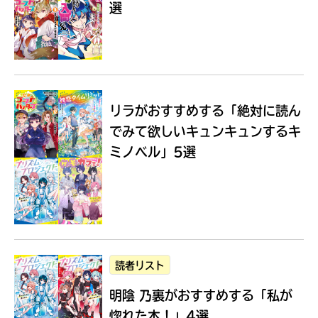
選
Loading
.
.
.
リラがおすすめする
「絶対に読ん
でみて欲しいキュンキュンするキ
ミノベル」5選
入
力
内
読者リスト
容
明陰 乃裏がおすすめする
「私が
に
エ
惚れた本！」4選