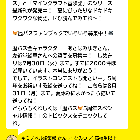
ズ」と「マインクラフト冒険記」のシリーズ
最新刊が発売中！ 夏にぴったりなドキドキ
ワクワクな物語、ぜひ読んでみてね～！
歴バスファンブックでいろいろ募集中！
￣￣￣￣￣￣￣￣￣￣￣￣￣￣￣￣￣￣
歴バス全キャラクター＋あさばみゆきさん、
左近堂絵里さんへの質問を募集中！ しめき
りは7月30日（火）まで。すでに2000件ほ
ど届いています。本当にありがとう！
そして、イラストコンテストも開さい中。5周
年をお祝いする絵を送ってね！ こちらは8月
31日（月）まで。夏休みによかったら描いて
送ってね！
どちらもくわしくは「歴バス
5周年スペシ
ャル情報！」のトピックスをチェックして
ね。
キミノベル編集部 さん ／ ひみつ ／ 高校生以上