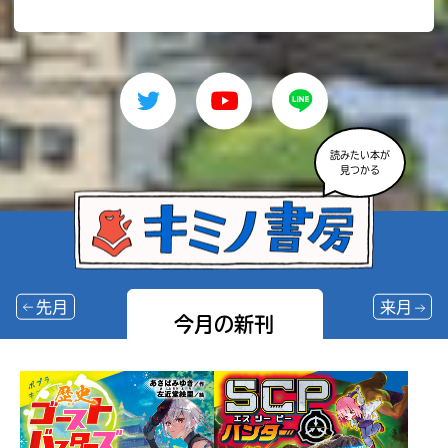
読みたい本が
見つかる
先月
来月
今月の新刊