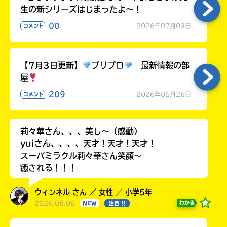
生の新シリーズはじまったよ～！
00
2026年07月09日
コメント
【7月3日更新】
プリプロ
最新情報の部
屋
209
2026年05月26日
コメント
莉々華さん、、、美し〜（感動）
yuiさん、、、、天才！天才！天才！
スーパミラクル莉々華さん笑顔〜
癒される！！！
ウィンネル さん ／ 女性 ／ 小学5年
2026.08.06
わかる
NEW
注目 !!