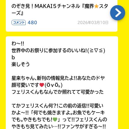
のぞき見！MAKAI５チャンネル『魔界
スタ
ーズ』
480
2026年03月10日
コメント
わ〜!!
世界中のお祭りに参加するのいいね!(≧∇≦)
b
楽しそう
星来ちゃん､新刊の情報見たよ!!あなたのドヤ
顔可愛いです
(ӦｖӦ｡)
フェリスくんもなんでか照れてて可愛かった
てかフェリスくん何?!この前の返信!!可愛い
かよ〜!!「何でも焼きますよ｡お魚でもケーキ
でも｡やきもちでも!
」って!!フェリスくんの
やきもち見てみたい…!!ファンサがすぎる〜!!