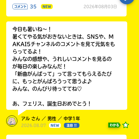
35
2026年08月03日
コメント
NEW
今日も暑いね〜！
暑くてやる気がおきないときは、SNSや、M
AKAI5チャンネルのコメントを見て元気をも
らってるよ！
みんなの感想や、うれしいコメントを見るの
が毎日の楽しみなんだ！
「新曲がんばって」って言ってもらえるたび
に、もっとがんばろうって思うよ♪
みんな、のんびり待っててね♡
あ、フェリス、誕生日おめでとう！
アル さん ／ 男性 ／ 中学1年
2026.08.07
わかる
NEW
注目 !!