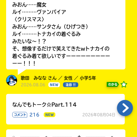
みおん……魔女
ルイ………ヴァンパイア
〈クリスマス〉
みおん……サンタさん（ひげつき）
ルイ………トナカイの着ぐるみ
みたいな〜！？
そ、想像するだけで笑えてきたwトナカイの
着ぐるみ着て欲しいですーーーーーーーーー
ーー！！！
歌田 みなな さん ／ 女性 ／ 小学5年
2026.08.06
わかる
NEW
注目 !!
なんでもトーク☆Part.114
216
2026年08月04日
コメント
NEW