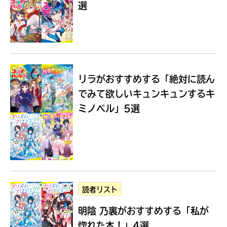
選
Loading
.
.
.
リラがおすすめする
「絶対に読ん
でみて欲しいキュンキュンするキ
ミノベル」5選
入
力
内
読者リスト
容
明陰 乃裏がおすすめする
「私が
に
エ
惚れた本！」4選