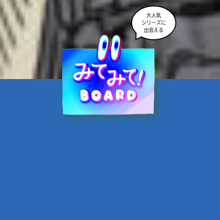
大人気
シリーズに
出会える
魔界☆スターズ②愛のため
に、悪魔と魂の契約
あんのまる／作
翡翠てう／絵