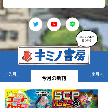
読みたい本が
見つかる
先月
来月
今月の新刊