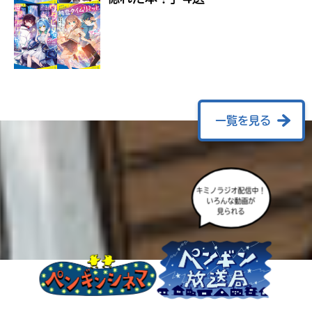
ラ
ー
が
あ
る
の
で、
も
一覧を見る
う
一
度
い
確
い
キミノラジオ配信中！
え
認
いろんな動画が
見られる
し
て
み
て
ね
戻