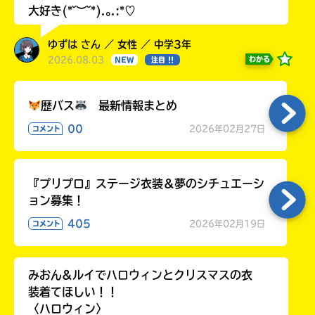
大好き(*˘︶˘*).｡.:*♡
ゆずは さん ／ 女性 ／ 中学3年
2026.08.03
わかる
NEW
注目 !!
歴バス
最新情報まとめ
00
2026年02月27日
コメント
『プリプロ』ステージ衣装＆夢のシチュエーシ
ョン募集！
405
2026年02月19日
コメント
みおん&ルイでハロウィンとクリスマスの衣
装着てほしい！！
〈ハロウィン〉