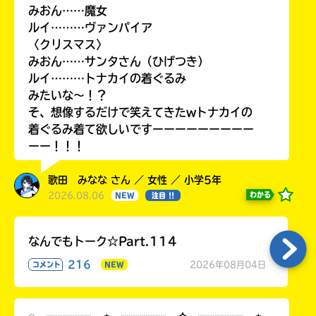
みおん……魔女
ルイ………ヴァンパイア
〈クリスマス〉
みおん……サンタさん（ひげつき）
ルイ………トナカイの着ぐるみ
みたいな〜！？
そ、想像するだけで笑えてきたwトナカイの
着ぐるみ着て欲しいですーーーーーーーーー
ーー！！！
歌田 みなな さん ／ 女性 ／ 小学5年
2026.08.06
わかる
NEW
注目 !!
なんでもトーク☆Part.114
216
2026年08月04日
コメント
NEW