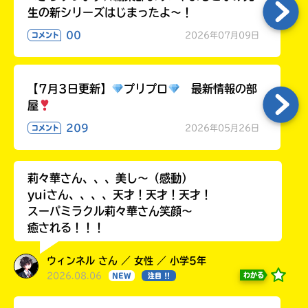
生の新シリーズはじまったよ～！
00
2026年07月09日
コメント
【7月3日更新】
プリプロ
最新情報の部
屋
209
2026年05月26日
コメント
莉々華さん、、、美し〜（感動）
yuiさん、、、、天才！天才！天才！
スーパミラクル莉々華さん笑顔〜
癒される！！！
ウィンネル さん ／ 女性 ／ 小学5年
2026.08.06
わかる
NEW
注目 !!