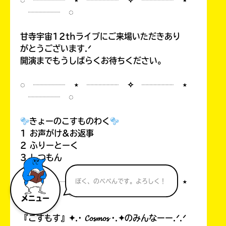
◌ ┈┈┈┈ ⋆ ┈┈┈┈ ✧ ┈┈┈┈ ⋆
┈┈┈┈ ◌
甘寺宇宙12thライブにご来場いただきあり
がとうございます.ᐟ
開演までもうしばらくお待ちください。
◌ ┈┈┈┈ ⋆ ┈┈┈┈ ✧ ┈┈┈┈ ⋆
┈┈┈┈ ◌
きょーのこすものわく
1 お声がけ&お返事
2 ふりーとーく
3 しつもん
◌ ┈┈┈┈ ⋆ ┈┈┈┈ ✧ ┈┈┈┈ ⋆
ぼく、のべぺんです。よろしく！
┈┈┈┈ ◌
メニュー
『こすもす』✦.· 𝓒𝓸𝓼𝓶𝓸𝓼 ·.✦のみんなーー.ᐟ.ᐟ