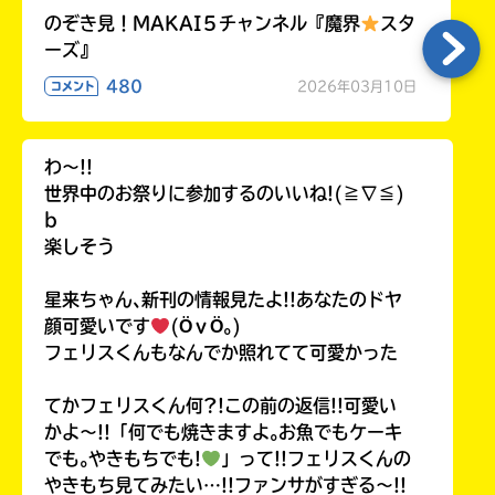
のぞき見！MAKAI５チャンネル『魔界
スタ
ーズ』
480
2026年03月10日
コメント
わ〜!!
世界中のお祭りに参加するのいいね!(≧∇≦)
b
楽しそう
星来ちゃん､新刊の情報見たよ!!あなたのドヤ
顔可愛いです
(ӦｖӦ｡)
フェリスくんもなんでか照れてて可愛かった
てかフェリスくん何?!この前の返信!!可愛い
かよ〜!!「何でも焼きますよ｡お魚でもケーキ
でも｡やきもちでも!
」って!!フェリスくんの
やきもち見てみたい…!!ファンサがすぎる〜!!