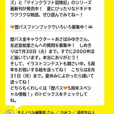
ズ」と「マインクラフト冒険記」のシリーズ
最新刊が発売中！ 夏にぴったりなドキドキ
ワクワクな物語、ぜひ読んでみてね～！
歴バスファンブックでいろいろ募集中！
￣￣￣￣￣￣￣￣￣￣￣￣￣￣￣￣￣￣
歴バス全キャラクター＋あさばみゆきさん、
左近堂絵里さんへの質問を募集中！ しめき
りは7月30日（火）まで。すでに2000件ほ
ど届いています。本当にありがとう！
そして、イラストコンテストも開さい中。5周
年をお祝いする絵を送ってね！ こちらは8月
31日（月）まで。夏休みによかったら描いて
送ってね！
どちらもくわしくは「歴バス
5周年スペシ
ャル情報！」のトピックスをチェックして
ね。
キミノベル編集部 さん ／ ひみつ ／ 高校生以上