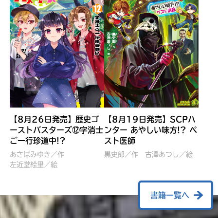
【8月26日発売】歴史ゴ
【8月19日発売】SCPハ
ーストバスターズ⑫字消士
ンター あやしい味方!? ペ
ご一行珍道中!?
スト医師
ぼくたちのマインクラフト
レッツゴー！まいぜんシス
冒険記 エンチャント剣
ターズ とつぜん、王様に
あさばみゆき／作
黒史郎／作
古澤あつし／絵
VS暴走モブ
左近堂絵里／絵
なってしまった結果！？
【7月8日発売】
針とら／作
五味まちと／絵
Ｍｉｎｅｃｒａｆｔカップ運
石崎洋司／文
書籍一覧へ
営委員会／協力
佐久間さのすけ／絵