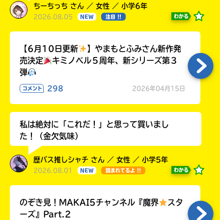
ちーちっち さん ／ 女性 ／ 小学6年
2026.08.05
わかる
NEW
注目 !!
【6月10日更新
】やまもとふみさん新作発
売決定
キミノベル５周年、新シリーズ第３
弾
298
2026年04月15日
コメント
私は絶対に「これだ！」と思って買いまし
た！（金欠気味）
歴バス推しシャチ さん ／ 女性 ／ 小学5年
2026.08.01
わかる
NEW
読まれてるよ !!
のぞき見！MAKAI5チャンネル『魔界
スタ
ーズ』Part.2