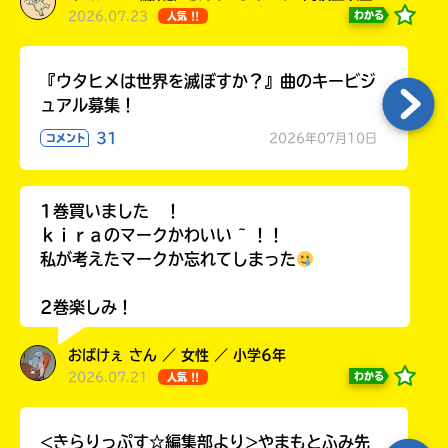
2026.07.23
わかる
人気 !!
『ウタヒメは世界を滅ぼすか？』曲のキービジ
ュアル募集！
31
2026年07月10日
コメント
1巻買いました ！
ｋｉｒａのマークかわいい ~ ！！
私が考えたマークか忘れてしまった
2巻楽しみ！
おばけぇ さん ／ 女性 ／ 小学6年
2026.07.21
わかる
人気 !!
<きらりっぷす☆編集部より>やまもとふみ先