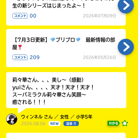
生の新シリーズはじまったよ～！
00
2026年07月09日
コメント
【7月3日更新】
プリプロ
最新情報の部
屋
209
2026年05月26日
コメント
莉々華さん、、、美し〜（感動）
yuiさん、、、、天才！天才！天才！
スーパミラクル莉々華さん笑顔〜
癒される！！！
ウィンネル さん ／ 女性 ／ 小学5年
2026.08.06
わかる
NEW
注目 !!