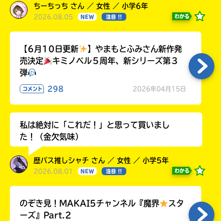
ちーちっち さん ／ 女性 ／ 小学6年
2026.08.05
わかる
NEW
注目 !!
【6月10日更新
】やまもとふみさん新作発
売決定
キミノベル５周年、新シリーズ第３
弾
298
2026年04月15日
コメント
私は絶対に「これだ！」と思って買いまし
た！（金欠気味）
歴バス推しシャチ さん ／ 女性 ／ 小学5年
2026.08.01
わかる
NEW
注目 !!
のぞき見！MAKAI5チャンネル『魔界
スタ
ーズ』Part.2