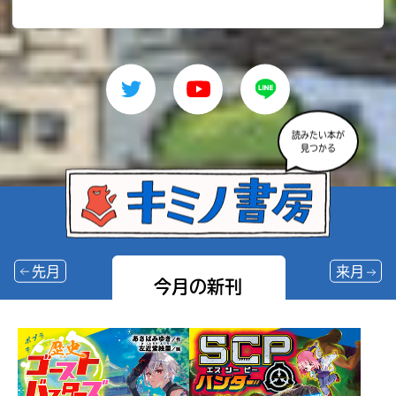
読みたい本が
見つかる
先月
来月
今月の新刊