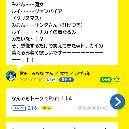
みおん……魔女
ルイ………ヴァンパイア
〈クリスマス〉
みおん……サンタさん（ひげつき）
ルイ………トナカイの着ぐるみ
みたいな〜！？
そ、想像するだけで笑えてきたwトナカイの
着ぐるみ着て欲しいですーーーーーーーーー
ーー！！！
歌田 みなな さん ／ 女性 ／ 小学5年
2026.08.06
わかる
NEW
注目 !!
なんでもトーク☆Part.114
216
2026年08月04日
コメント
NEW