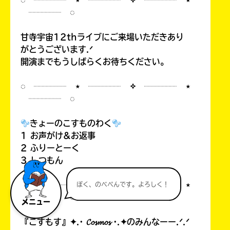
◌ ┈┈┈┈ ⋆ ┈┈┈┈ ✧ ┈┈┈┈ ⋆
┈┈┈┈ ◌
甘寺宇宙12thライブにご来場いただきあり
がとうございます.ᐟ
開演までもうしばらくお待ちください。
◌ ┈┈┈┈ ⋆ ┈┈┈┈ ✧ ┈┈┈┈ ⋆
┈┈┈┈ ◌
きょーのこすものわく
1 お声がけ&お返事
2 ふりーとーく
3 しつもん
◌ ┈┈┈┈ ⋆ ┈┈┈┈ ✧ ┈┈┈┈ ⋆
ぼく、のべぺんです。よろしく！
┈┈┈┈ ◌
メニュー
『こすもす』✦.· 𝓒𝓸𝓼𝓶𝓸𝓼 ·.✦のみんなーー.ᐟ.ᐟ