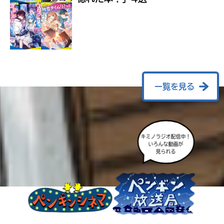
ラ
ー
が
あ
る
の
で、
も
一覧を見る
う
一
度
い
確
い
キミノラジオ配信中！
え
認
いろんな動画が
見られる
し
て
み
て
ね
戻