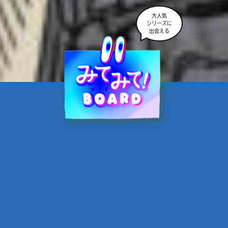
大人気
シリーズに
出会える
魔界☆スターズ②愛のため
に、悪魔と魂の契約
あんのまる／作
翡翠てう／絵