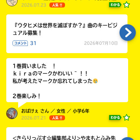
2026.07.23
わかる
人気 !!
『ウタヒメは世界を滅ぼすか？』曲のキービジ
ュアル募集！
31
2026年07月10日
コメント
1巻買いました ！
ｋｉｒａのマークかわいい ~ ！！
私が考えたマークか忘れてしまった
2巻楽しみ！
おばけぇ さん ／ 女性 ／ 小学6年
2026.07.21
わかる
人気 !!
<きらりっぷす☆編集部より>やまもとふみ先