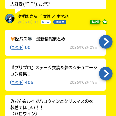
大好き(*˘︶˘*).｡.:*♡
ゆずは さん ／ 女性 ／ 中学3年
2026.08.03
わかる
NEW
注目 !!
歴バス
最新情報まとめ
00
2026年02月27日
コメント
『プリプロ』ステージ衣装＆夢のシチュエーシ
ョン募集！
405
2026年02月19日
コメント
みおん&ルイでハロウィンとクリスマスの衣
装着てほしい！！
〈ハロウィン〉