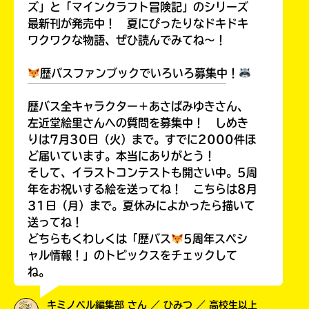
ズ」と「マインクラフト冒険記」のシリーズ
最新刊が発売中！ 夏にぴったりなドキドキ
ワクワクな物語、ぜひ読んでみてね～！
歴バスファンブックでいろいろ募集中！
￣￣￣￣￣￣￣￣￣￣￣￣￣￣￣￣￣￣
歴バス全キャラクター＋あさばみゆきさん、
左近堂絵里さんへの質問を募集中！ しめき
りは7月30日（火）まで。すでに2000件ほ
ど届いています。本当にありがとう！
そして、イラストコンテストも開さい中。5周
年をお祝いする絵を送ってね！ こちらは8月
31日（月）まで。夏休みによかったら描いて
送ってね！
どちらもくわしくは「歴バス
5周年スペシ
ャル情報！」のトピックスをチェックして
ね。
キミノベル編集部 さん ／ ひみつ ／ 高校生以上