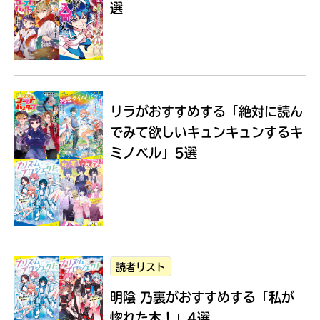
選
Loading
.
.
.
リラがおすすめする
「絶対に読ん
でみて欲しいキュンキュンするキ
ミノベル」5選
入
力
内
読者リスト
容
明陰 乃裏がおすすめする
「私が
に
エ
惚れた本！」4選