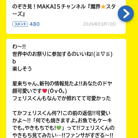
のぞき見！MAKAI５チャンネル『魔界
スタ
ーズ』
480
2026年03月10日
コメント
わ〜!!
世界中のお祭りに参加するのいいね!(≧∇≦)
b
楽しそう
星来ちゃん､新刊の情報見たよ!!あなたのドヤ
顔可愛いです
(ӦｖӦ｡)
フェリスくんもなんでか照れてて可愛かった
てかフェリスくん何?!この前の返信!!可愛い
かよ〜!!「何でも焼きますよ｡お魚でもケーキ
でも｡やきもちでも!
」って!!フェリスくんの
やきもち見てみたい…!!ファンサがすぎる〜!!