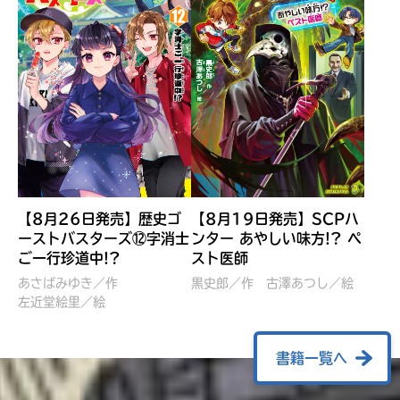
【8月26日発売】歴史ゴ
【8月19日発売】SCPハ
ーストバスターズ⑫字消士
ンター あやしい味方!? ペ
ご一行珍道中!?
スト医師
ぼくたちのマインクラフト
レッツゴー！まいぜんシス
冒険記 エンチャント剣
ターズ とつぜん、王様に
あさばみゆき／作
黒史郎／作
古澤あつし／絵
VS暴走モブ
左近堂絵里／絵
なってしまった結果！？
【7月8日発売】
針とら／作
五味まちと／絵
Ｍｉｎｅｃｒａｆｔカップ運
石崎洋司／文
書籍一覧へ
営委員会／協力
佐久間さのすけ／絵