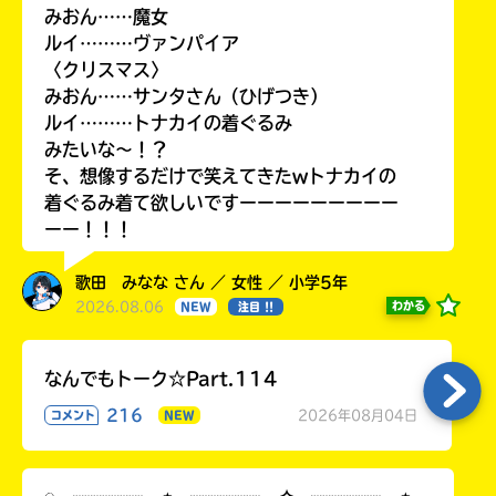
みおん……魔女
ルイ………ヴァンパイア
〈クリスマス〉
みおん……サンタさん（ひげつき）
ルイ………トナカイの着ぐるみ
みたいな〜！？
そ、想像するだけで笑えてきたwトナカイの
着ぐるみ着て欲しいですーーーーーーーーー
ーー！！！
歌田 みなな さん ／ 女性 ／ 小学5年
2026.08.06
わかる
NEW
注目 !!
なんでもトーク☆Part.114
216
2026年08月04日
コメント
NEW