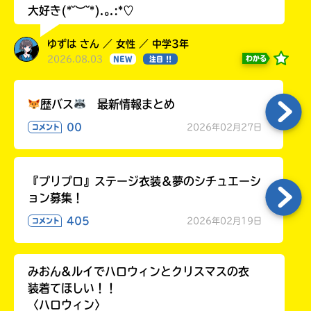
大好き(*˘︶˘*).｡.:*♡
ゆずは さん ／ 女性 ／ 中学3年
2026.08.03
わかる
NEW
注目 !!
歴バス
最新情報まとめ
00
2026年02月27日
コメント
『プリプロ』ステージ衣装＆夢のシチュエーシ
ョン募集！
405
2026年02月19日
コメント
みおん&ルイでハロウィンとクリスマスの衣
装着てほしい！！
〈ハロウィン〉