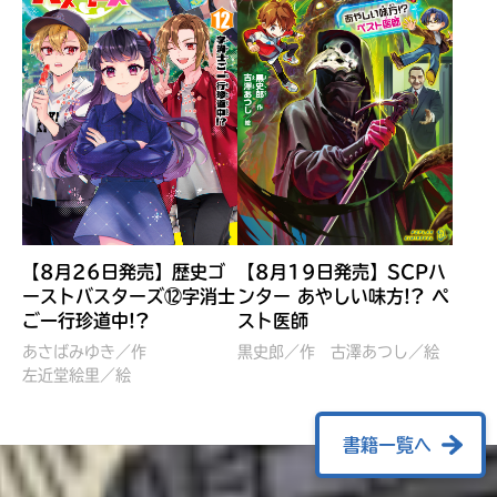
【8月26日発売】歴史ゴ
【8月19日発売】SCPハ
ーストバスターズ⑫字消士
ンター あやしい味方!? ペ
ご一行珍道中!?
スト医師
ぼくたちのマインクラフト
レッツゴー！まいぜんシス
冒険記 エンチャント剣
ターズ とつぜん、王様に
あさばみゆき／作
黒史郎／作
古澤あつし／絵
VS暴走モブ
左近堂絵里／絵
なってしまった結果！？
【7月8日発売】
針とら／作
五味まちと／絵
Ｍｉｎｅｃｒａｆｔカップ運
石崎洋司／文
書籍一覧へ
営委員会／協力
佐久間さのすけ／絵