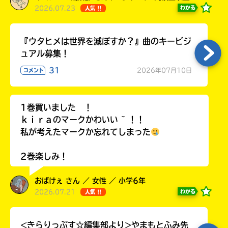
2026.07.23
わかる
人気 !!
『ウタヒメは世界を滅ぼすか？』曲のキービジ
ュアル募集！
31
2026年07月10日
コメント
1巻買いました ！
ｋｉｒａのマークかわいい ~ ！！
私が考えたマークか忘れてしまった
2巻楽しみ！
おばけぇ さん ／ 女性 ／ 小学6年
2026.07.21
わかる
人気 !!
<きらりっぷす☆編集部より>やまもとふみ先