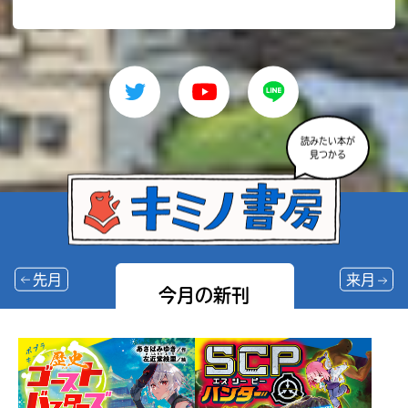
読みたい本が
見つかる
先月
来月
今月の新刊