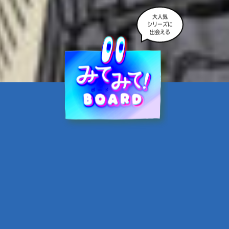
大人気
シリーズに
出会える
魔界☆スターズ②愛のため
に、悪魔と魂の契約
あんのまる／作
翡翠てう／絵