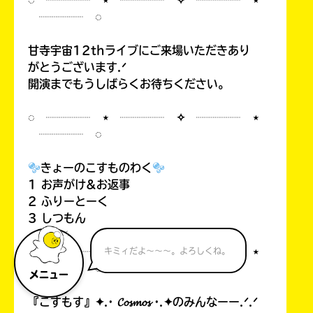
◌ ┈┈┈┈ ⋆ ┈┈┈┈ ✧ ┈┈┈┈ ⋆
┈┈┈┈ ◌
甘寺宇宙12thライブにご来場いただきあり
がとうございます.ᐟ
開演までもうしばらくお待ちください。
◌ ┈┈┈┈ ⋆ ┈┈┈┈ ✧ ┈┈┈┈ ⋆
┈┈┈┈ ◌
きょーのこすものわく
1 お声がけ&お返事
2 ふりーとーく
3 しつもん
◌ ┈┈┈┈ ⋆ ┈┈┈┈ ✧ ┈┈┈┈ ⋆
キミィだよ～～～。よろしくね。
┈┈┈┈ ◌
メニュー
『こすもす』✦.· 𝓒𝓸𝓼𝓶𝓸𝓼 ·.✦のみんなーー.ᐟ.ᐟ