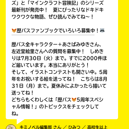
ズ」と「マインクラフト冒険記」のシリーズ
最新刊が発売中！ 夏にぴったりなドキドキ
ワクワクな物語、ぜひ読んでみてね～！
歴バスファンブックでいろいろ募集中！
￣￣￣￣￣￣￣￣￣￣￣￣￣￣￣￣￣￣
歴バス全キャラクター＋あさばみゆきさん、
左近堂絵里さんへの質問を募集中！ しめき
りは7月30日（火）まで。すでに2000件ほ
ど届いています。本当にありがとう！
そして、イラストコンテストも開さい中。5周
年をお祝いする絵を送ってね！ こちらは8月
31日（月）まで。夏休みによかったら描いて
送ってね！
どちらもくわしくは「歴バス
5周年スペシ
ャル情報！」のトピックスをチェックして
ね。
キミノベル編集部 さん ／ ひみつ ／ 高校生以上