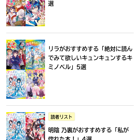
選
Loading
.
.
.
リラがおすすめする
「絶対に読ん
でみて欲しいキュンキュンするキ
ミノベル」5選
入
力
内
読者リスト
容
明陰 乃裏がおすすめする
「私が
に
エ
惚れた本！」4選