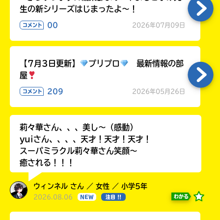
生の新シリーズはじまったよ～！
00
2026年07月09日
コメント
【7月3日更新】
プリプロ
最新情報の部
屋
209
2026年05月26日
コメント
莉々華さん、、、美し〜（感動）
yuiさん、、、、天才！天才！天才！
スーパミラクル莉々華さん笑顔〜
癒される！！！
ウィンネル さん ／ 女性 ／ 小学5年
2026.08.06
わかる
NEW
注目 !!