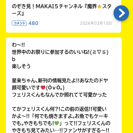
のぞき見！MAKAI５チャンネル『魔界
スタ
ーズ』
480
2026年03月10日
コメント
わ〜!!
世界中のお祭りに参加するのいいね!(≧∇≦)
b
楽しそう
星来ちゃん､新刊の情報見たよ!!あなたのドヤ
顔可愛いです
(ӦｖӦ｡)
フェリスくんもなんでか照れてて可愛かった
てかフェリスくん何?!この前の返信!!可愛い
かよ〜!!「何でも焼きますよ｡お魚でもケーキ
でも｡やきもちでも!
」って!!フェリスくんの
やきもち見てみたい…!!ファンサがすぎる〜!!