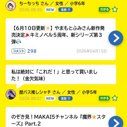
ちーちっち さん ／ 女性 ／ 小学6年
2026.08.05
わかる
NEW
注目 !!
【6月10日更新
】やまもとふみさん新作発
売決定
キミノベル５周年、新シリーズ第３
弾
298
2026年04月15日
コメント
私は絶対に「これだ！」と思って買いまし
た！（金欠気味）
歴バス推しシャチ さん ／ 女性 ／ 小学5年
2026.08.01
わかる
NEW
注目 !!
のぞき見！MAKAI5チャンネル『魔界
スタ
ーズ』Part.2