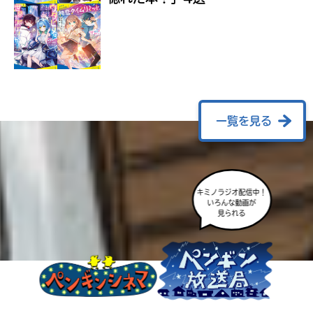
ラ
ー
が
あ
る
の
で、
も
一覧を見る
う
一
度
い
確
い
キミノラジオ配信中！
え
認
いろんな動画が
見られる
し
て
み
て
ね
戻