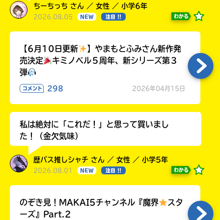
ちーちっち さん ／ 女性 ／ 小学6年
2026.08.05
わかる
NEW
注目 !!
【6月10日更新
】やまもとふみさん新作発
売決定
キミノベル５周年、新シリーズ第３
弾
298
2026年04月15日
コメント
私は絶対に「これだ！」と思って買いまし
た！（金欠気味）
歴バス推しシャチ さん ／ 女性 ／ 小学5年
2026.08.01
わかる
NEW
注目 !!
のぞき見！MAKAI5チャンネル『魔界
スタ
ーズ』Part.2