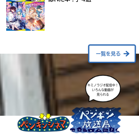
ラ
ー
が
あ
る
の
で、
も
一覧を見る
う
一
度
い
確
い
え
キミノラジオ配信中！
認
いろんな動画が
し
見られる
て
み
て
ね
戻