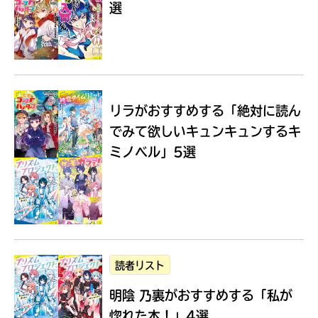
選
Loading
.
.
.
リラがおすすめする
「絶対に読ん
でみて欲しいキュンキュンするキ
ミノベル」5選
入
力
内
読者リスト
容
明陰 乃裏がおすすめする
「私が
に
エ
惚れた本！」4選