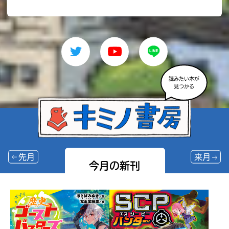
読みたい本が
見つかる
先月
来月
今月の新刊