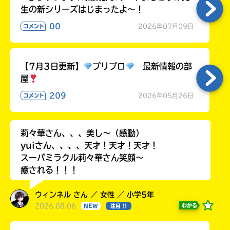
生の新シリーズはじまったよ～！
00
2026年07月09日
コメント
【7月3日更新】
プリプロ
最新情報の部
屋
209
2026年05月26日
コメント
莉々華さん、、、美し〜（感動）
yuiさん、、、、天才！天才！天才！
スーパミラクル莉々華さん笑顔〜
癒される！！！
ウィンネル さん ／ 女性 ／ 小学5年
2026.08.06
わかる
NEW
注目 !!