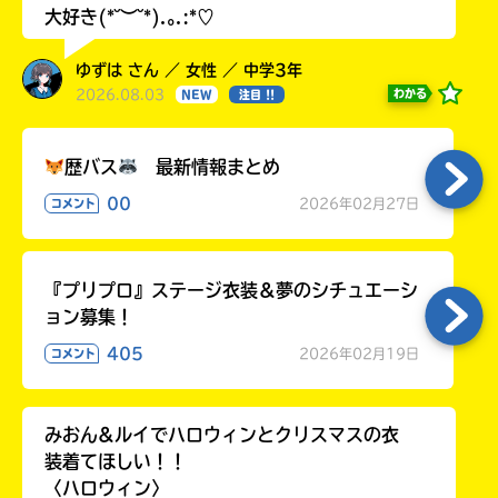
大好き(*˘︶˘*).｡.:*♡
ゆずは さん ／ 女性 ／ 中学3年
2026.08.03
わかる
NEW
注目 !!
歴バス
最新情報まとめ
00
2026年02月27日
コメント
『プリプロ』ステージ衣装＆夢のシチュエーシ
ョン募集！
405
2026年02月19日
コメント
みおん&ルイでハロウィンとクリスマスの衣
装着てほしい！！
〈ハロウィン〉