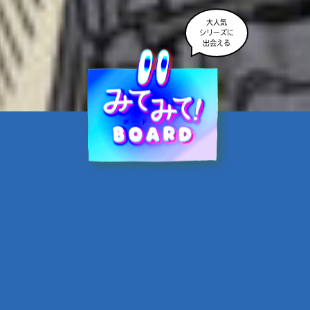
大人気
シリーズに
出会える
魔界☆スターズ②愛のため
に、悪魔と魂の契約
あんのまる／作
翡翠てう／絵