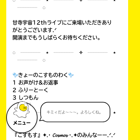
◌ ┈┈┈┈ ⋆ ┈┈┈┈ ✧ ┈┈┈┈ ⋆
┈┈┈┈ ◌
甘寺宇宙12thライブにご来場いただきあり
がとうございます.ᐟ
開演までもうしばらくお待ちください。
◌ ┈┈┈┈ ⋆ ┈┈┈┈ ✧ ┈┈┈┈ ⋆
┈┈┈┈ ◌
きょーのこすものわく
1 お声がけ&お返事
2 ふりーとーく
3 しつもん
◌ ┈┈┈┈ ⋆ ┈┈┈┈ ✧ ┈┈┈┈ ⋆
キミィだよ～～～。よろしくね。
┈┈┈┈ ◌
メニュー
『こすもす』✦.· 𝓒𝓸𝓼𝓶𝓸𝓼 ·.✦のみんなーー.ᐟ.ᐟ