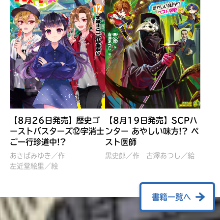
【8月26日発売】歴史ゴ
【8月19日発売】SCPハ
ーストバスターズ⑫字消士
ンター あやしい味方!? ペ
ご一行珍道中!?
スト医師
ぼくたちのマインクラフト
レッツゴー！まいぜんシス
冒険記 エンチャント剣
ターズ とつぜん、王様に
あさばみゆき／作
黒史郎／作
古澤あつし／絵
VS暴走モブ
左近堂絵里／絵
なってしまった結果！？
【7月8日発売】
針とら／作
五味まちと／絵
Ｍｉｎｅｃｒａｆｔカップ運
石崎洋司／文
書籍一覧へ
営委員会／協力
佐久間さのすけ／絵