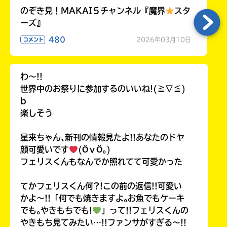
のぞき見！MAKAI５チャンネル『魔界
スタ
ーズ』
480
2026年03月10日
コメント
わ〜!!
世界中のお祭りに参加するのいいね!(≧∇≦)
b
楽しそう
星来ちゃん､新刊の情報見たよ!!あなたのドヤ
顔可愛いです
(ӦｖӦ｡)
フェリスくんもなんでか照れてて可愛かった
てかフェリスくん何?!この前の返信!!可愛い
かよ〜!!「何でも焼きますよ｡お魚でもケーキ
でも｡やきもちでも!
」って!!フェリスくんの
やきもち見てみたい…!!ファンサがすぎる〜!!