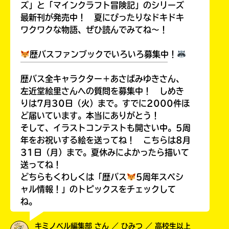
ズ」と「マインクラフト冒険記」のシリーズ
最新刊が発売中！ 夏にぴったりなドキドキ
ワクワクな物語、ぜひ読んでみてね～！
歴バスファンブックでいろいろ募集中！
￣￣￣￣￣￣￣￣￣￣￣￣￣￣￣￣￣￣
歴バス全キャラクター＋あさばみゆきさん、
左近堂絵里さんへの質問を募集中！ しめき
りは7月30日（火）まで。すでに2000件ほ
ど届いています。本当にありがとう！
そして、イラストコンテストも開さい中。5周
年をお祝いする絵を送ってね！ こちらは8月
31日（月）まで。夏休みによかったら描いて
送ってね！
どちらもくわしくは「歴バス
5周年スペシ
ャル情報！」のトピックスをチェックして
ね。
キミノベル編集部 さん ／ ひみつ ／ 高校生以上