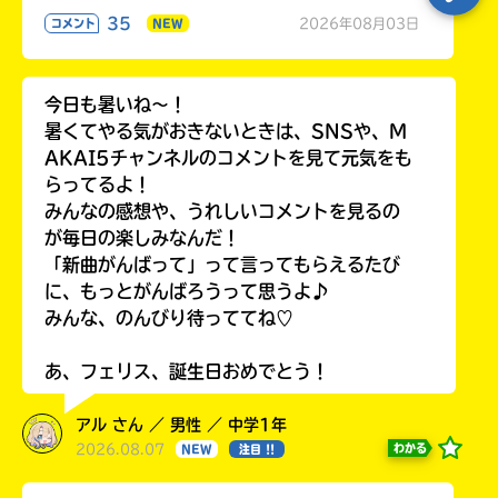
35
2026年08月03日
コメント
NEW
今日も暑いね〜！
暑くてやる気がおきないときは、SNSや、M
AKAI5チャンネルのコメントを見て元気をも
らってるよ！
みんなの感想や、うれしいコメントを見るの
が毎日の楽しみなんだ！
「新曲がんばって」って言ってもらえるたび
に、もっとがんばろうって思うよ♪
みんな、のんびり待っててね♡
あ、フェリス、誕生日おめでとう！
アル さん ／ 男性 ／ 中学1年
2026.08.07
わかる
NEW
注目 !!