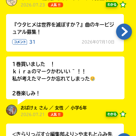
2026.07.23
わかる
人気 !!
『ウタヒメは世界を滅ぼすか？』曲のキービジ
ュアル募集！
31
2026年07月10日
コメント
1巻買いました ！
ｋｉｒａのマークかわいい ~ ！！
私が考えたマークか忘れてしまった
2巻楽しみ！
おばけぇ さん ／ 女性 ／ 小学6年
2026.07.21
わかる
人気 !!
<きらりっぷす☆編集部より>やまもとふみ先