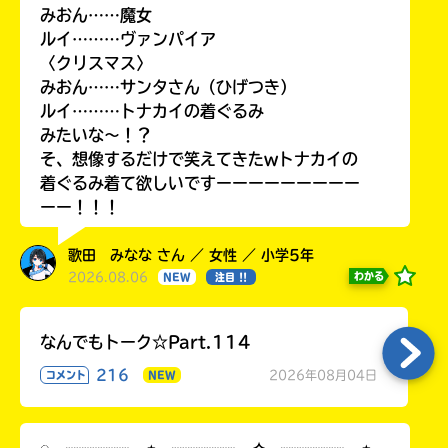
みおん……魔女
ルイ………ヴァンパイア
〈クリスマス〉
みおん……サンタさん（ひげつき）
ルイ………トナカイの着ぐるみ
みたいな〜！？
そ、想像するだけで笑えてきたwトナカイの
着ぐるみ着て欲しいですーーーーーーーーー
ーー！！！
歌田 みなな さん ／ 女性 ／ 小学5年
2026.08.06
わかる
NEW
注目 !!
なんでもトーク☆Part.114
216
2026年08月04日
コメント
NEW