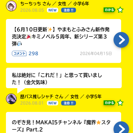
ちーちっち さん ／ 女性 ／ 小学6年
2026.08.05
わかる
NEW
注目 !!
【6月10日更新
】やまもとふみさん新作発
売決定
キミノベル５周年、新シリーズ第３
弾
298
2026年04月15日
コメント
私は絶対に「これだ！」と思って買いまし
た！（金欠気味）
歴バス推しシャチ さん ／ 女性 ／ 小学5年
2026.08.01
わかる
NEW
注目 !!
のぞき見！MAKAI5チャンネル『魔界
スタ
ーズ』Part.2