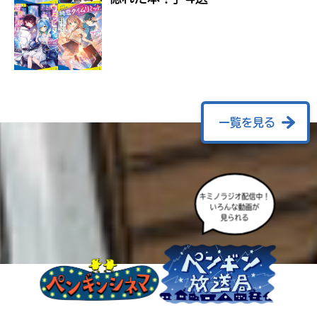
ラ
ー
が
あ
る
の
で、
も
一覧を見る
う
一
度
い
確
い
キミノラジオ配信中！
え
認
いろんな動画が
見られる
し
て
み
て
ね
戻