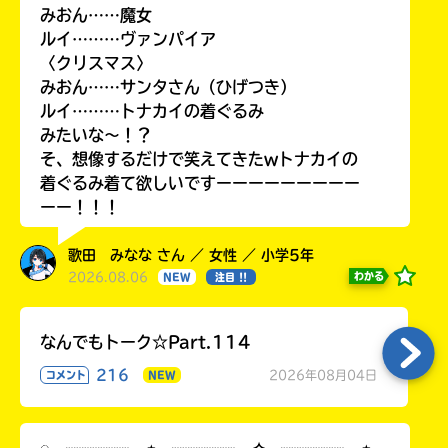
みおん……魔女
ルイ………ヴァンパイア
〈クリスマス〉
みおん……サンタさん（ひげつき）
ルイ………トナカイの着ぐるみ
みたいな〜！？
そ、想像するだけで笑えてきたwトナカイの
着ぐるみ着て欲しいですーーーーーーーーー
ーー！！！
歌田 みなな さん ／ 女性 ／ 小学5年
2026.08.06
わかる
NEW
注目 !!
なんでもトーク☆Part.114
216
2026年08月04日
コメント
NEW