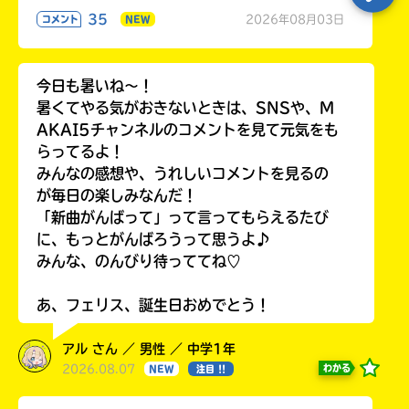
35
2026年08月03日
コメント
NEW
今日も暑いね〜！
暑くてやる気がおきないときは、SNSや、M
AKAI5チャンネルのコメントを見て元気をも
らってるよ！
みんなの感想や、うれしいコメントを見るの
が毎日の楽しみなんだ！
「新曲がんばって」って言ってもらえるたび
に、もっとがんばろうって思うよ♪
みんな、のんびり待っててね♡
あ、フェリス、誕生日おめでとう！
アル さん ／ 男性 ／ 中学1年
2026.08.07
わかる
NEW
注目 !!