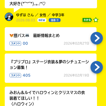
大好き(*˘︶˘*).｡.:*♡
ゆずは さん ／ 女性 ／ 中学3年
2026.08.03
わかる
NEW
注目 !!
歴バス
最新情報まとめ
00
2026年02月27日
コメント
『プリプロ』ステージ衣装＆夢のシチュエーシ
ョン募集！
405
2026年02月19日
コメント
みおん&ルイでハロウィンとクリスマスの衣
装着てほしい！！
〈ハロウィン〉