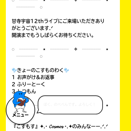
◌ ┈┈┈┈ ⋆ ┈┈┈┈ ✧ ┈┈┈┈ ⋆
┈┈┈┈ ◌
甘寺宇宙12thライブにご来場いただきあり
がとうございます.ᐟ
開演までもうしばらくお待ちください。
◌ ┈┈┈┈ ⋆ ┈┈┈┈ ✧ ┈┈┈┈ ⋆
┈┈┈┈ ◌
きょーのこすものわく
1 お声がけ&お返事
2 ふりーとーく
3 しつもん
◌ ┈┈┈┈ ⋆ ┈┈┈┈ ✧ ┈┈┈┈ ⋆
ぼく、のべぺんです。よろしく！
┈┈┈┈ ◌
メニュー
『こすもす』✦.· 𝓒𝓸𝓼𝓶𝓸𝓼 ·.✦のみんなーー.ᐟ.ᐟ