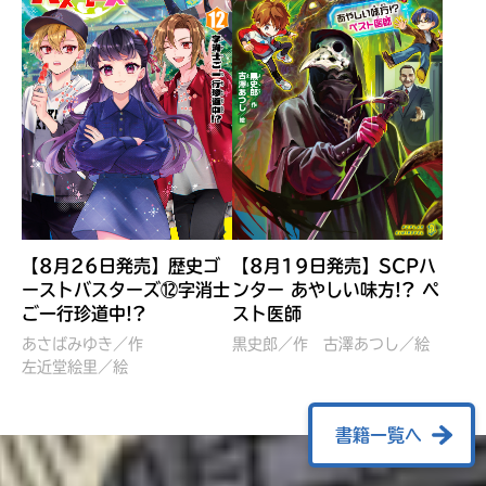
【8月26日発売】歴史ゴ
【8月19日発売】SCPハ
ーストバスターズ⑫字消士
ンター あやしい味方!? ペ
ご一行珍道中!?
スト医師
ぼくたちのマインクラフト
レッツゴー！まいぜんシス
冒険記 エンチャント剣
ターズ とつぜん、王様に
あさばみゆき／作
黒史郎／作
古澤あつし／絵
VS暴走モブ
左近堂絵里／絵
なってしまった結果！？
【7月8日発売】
針とら／作
五味まちと／絵
Ｍｉｎｅｃｒａｆｔカップ運
石崎洋司／文
書籍一覧へ
営委員会／協力
佐久間さのすけ／絵