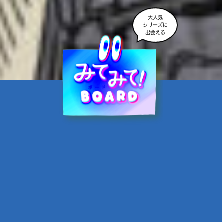
大人気
シリーズに
出会える
魔界☆スターズ②愛のため
に、悪魔と魂の契約
あんのまる／作
翡翠てう／絵