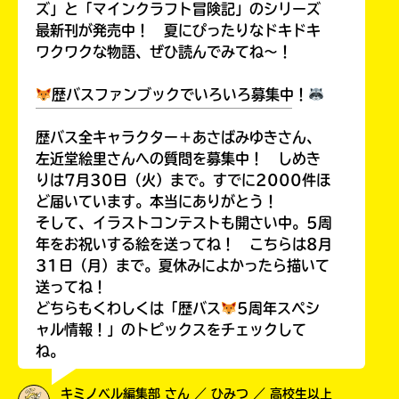
ズ」と「マインクラフト冒険記」のシリーズ
最新刊が発売中！ 夏にぴったりなドキドキ
ワクワクな物語、ぜひ読んでみてね～！
歴バスファンブックでいろいろ募集中！
￣￣￣￣￣￣￣￣￣￣￣￣￣￣￣￣￣￣
歴バス全キャラクター＋あさばみゆきさん、
左近堂絵里さんへの質問を募集中！ しめき
りは7月30日（火）まで。すでに2000件ほ
ど届いています。本当にありがとう！
そして、イラストコンテストも開さい中。5周
年をお祝いする絵を送ってね！ こちらは8月
31日（月）まで。夏休みによかったら描いて
送ってね！
どちらもくわしくは「歴バス
5周年スペシ
ャル情報！」のトピックスをチェックして
ね。
キミノベル編集部 さん ／ ひみつ ／ 高校生以上