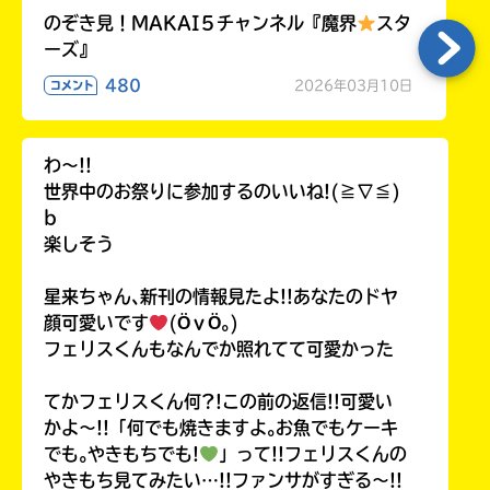
のぞき見！MAKAI５チャンネル『魔界
スタ
ーズ』
480
2026年03月10日
コメント
わ〜!!
世界中のお祭りに参加するのいいね!(≧∇≦)
b
楽しそう
星来ちゃん､新刊の情報見たよ!!あなたのドヤ
顔可愛いです
(ӦｖӦ｡)
フェリスくんもなんでか照れてて可愛かった
てかフェリスくん何?!この前の返信!!可愛い
かよ〜!!「何でも焼きますよ｡お魚でもケーキ
でも｡やきもちでも!
」って!!フェリスくんの
やきもち見てみたい…!!ファンサがすぎる〜!!