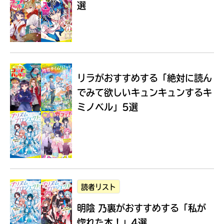
選
Loading
.
.
.
リラがおすすめする
「絶対に読ん
でみて欲しいキュンキュンするキ
ミノベル」5選
入
力
内
読者リスト
容
明陰 乃裏がおすすめする
「私が
に
エ
惚れた本！」4選