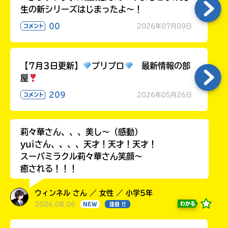
生の新シリーズはじまったよ～！
00
2026年07月09日
コメント
【7月3日更新】
プリプロ
最新情報の部
屋
209
2026年05月26日
コメント
莉々華さん、、、美し〜（感動）
yuiさん、、、、天才！天才！天才！
スーパミラクル莉々華さん笑顔〜
癒される！！！
ウィンネル さん ／ 女性 ／ 小学5年
2026.08.06
わかる
NEW
注目 !!