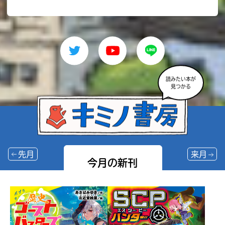
読みたい本が
見つかる
先月
来月
今月の新刊