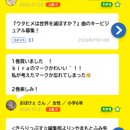
2026.07.23
わかる
人気 !!
『ウタヒメは世界を滅ぼすか？』曲のキービジ
ュアル募集！
31
2026年07月10日
コメント
1巻買いました ！
ｋｉｒａのマークかわいい ~ ！！
私が考えたマークか忘れてしまった
2巻楽しみ！
おばけぇ さん ／ 女性 ／ 小学6年
2026.07.21
わかる
人気 !!
<きらりっぷす☆編集部より>やまもとふみ先