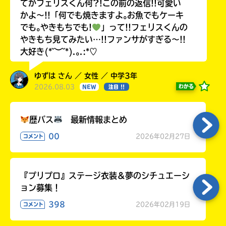
てかフェリスくん何?!この前の返信!!可愛い
かよ〜!!「何でも焼きますよ｡お魚でもケーキ
でも｡やきもちでも!
」って!!フェリスくんの
やきもち見てみたい…!!ファンサがすぎる〜!!
大好き(*˘︶˘*).｡.:*♡
ゆずは さん ／ 女性 ／ 中学3年
2026.08.03
わかる
NEW
注目 !!
歴バス
最新情報まとめ
00
2026年02月27日
コメント
『プリプロ』ステージ衣装＆夢のシチュエーシ
ョン募集！
398
2026年02月19日
コメント