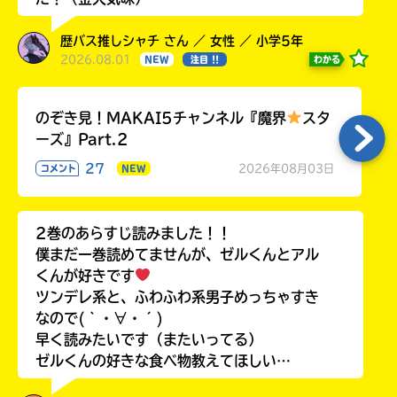
歴バス推しシャチ さん ／ 女性 ／ 小学5年
2026.08.01
わかる
NEW
注目 !!
のぞき見！MAKAI5チャンネル『魔界
スタ
ーズ』Part.2
27
2026年08月03日
コメント
NEW
2巻のあらすじ読みました！！
僕まだ一巻読めてませんが、ゼルくんとアル
くんが好きです
ツンデレ系と、ふわふわ系男子めっちゃすき
なので(｀・∀・´)
早く読みたいです（またいってる）
ゼルくんの好きな食べ物教えてほしい…