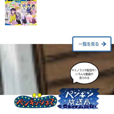
ラ
ー
が
あ
る
の
で、
も
一覧を見る
う
一
度
い
確
い
キミノラジオ配信中！
え
認
いろんな動画が
見られる
し
て
み
て
ね
戻