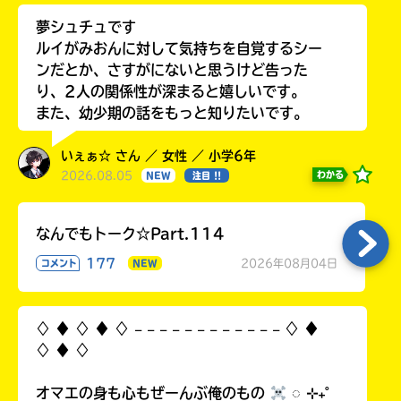
夢シュチュです
ルイがみおんに対して気持ちを自覚するシー
ンだとか、さすがにないと思うけど告った
り、2人の関係性が深まると嬉しいです。
また、幼少期の話をもっと知りたいです。
いぇぁ☆ さん ／ 女性 ／ 小学6年
2026.08.05
わかる
NEW
注目 !!
なんでもトーク☆Part.114
177
2026年08月04日
コメント
NEW
♢ ♦︎ ♢ ♦︎ ♢ 𓐄 𓐄 𓐄 𓐄 𓐄 𓐄 𓐄 𓐄 𓐄 𓐄 𓐄 𓐄 ♢ ♦︎
♢ ♦︎ ♢
オマエの身も心もぜーんぶ俺のもの
◌ ⊹₊˚