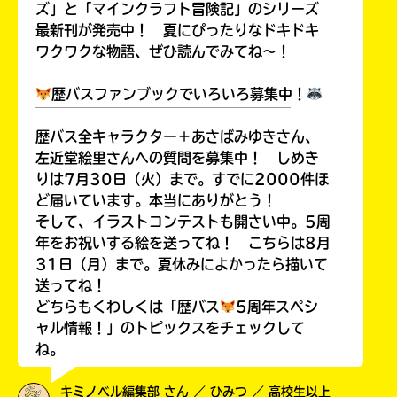
ズ」と「マインクラフト冒険記」のシリーズ
最新刊が発売中！ 夏にぴったりなドキドキ
ワクワクな物語、ぜひ読んでみてね～！
歴バスファンブックでいろいろ募集中！
￣￣￣￣￣￣￣￣￣￣￣￣￣￣￣￣￣￣
歴バス全キャラクター＋あさばみゆきさん、
左近堂絵里さんへの質問を募集中！ しめき
りは7月30日（火）まで。すでに2000件ほ
ど届いています。本当にありがとう！
そして、イラストコンテストも開さい中。5周
年をお祝いする絵を送ってね！ こちらは8月
31日（月）まで。夏休みによかったら描いて
送ってね！
どちらもくわしくは「歴バス
5周年スペシ
ャル情報！」のトピックスをチェックして
ね。
キミノベル編集部 さん ／ ひみつ ／ 高校生以上