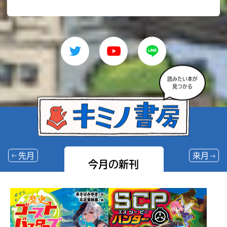
読みたい本が
見つかる
先月
来月
今月の新刊