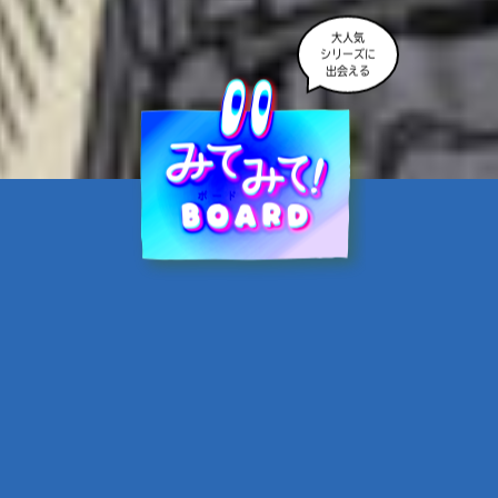
大人気
シリーズに
出会える
魔界☆スターズ②愛のため
に、悪魔と魂の契約
あんのまる／作
翡翠てう／絵