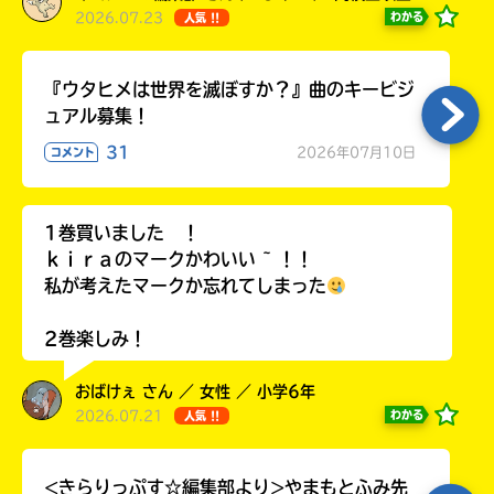
2026.07.23
わかる
人気 !!
『ウタヒメは世界を滅ぼすか？』曲のキービジ
ュアル募集！
31
2026年07月10日
コメント
1巻買いました ！
ｋｉｒａのマークかわいい ~ ！！
私が考えたマークか忘れてしまった
2巻楽しみ！
おばけぇ さん ／ 女性 ／ 小学6年
2026.07.21
わかる
人気 !!
<きらりっぷす☆編集部より>やまもとふみ先