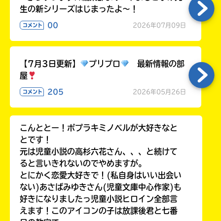
生の新シリーズはじまったよ～！
00
2026年07月09日
コメント
【7月3日更新】
プリプロ
最新情報の部
屋
205
2026年05月26日
コメント
こんととー！ポプラキミノベルが大好きなと
とです！
元は児童小説の高杉六花さん、、、と続けて
ると言いきれないのでやめますが。
とにかく恋愛大好きで！(私自身はいい出会い
ない)あさばみゆきさん(児童文庫中心作家)も
好きになりましたっ児童小説ヒロイン全部言
えます！このアイコンの子は放課後君と七番