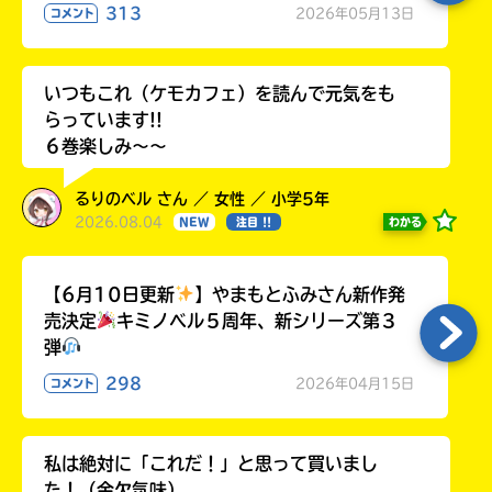
313
2026年05月13日
コメント
いつもこれ（ケモカフェ）を読んで元気をも
らっています!!
６巻楽しみ～～
るりのベル さん ／ 女性 ／ 小学5年
2026.08.04
わかる
NEW
注目 !!
【6月10日更新
】やまもとふみさん新作発
売決定
キミノベル５周年、新シリーズ第３
弾
298
2026年04月15日
コメント
私は絶対に「これだ！」と思って買いまし
た！（金欠気味）