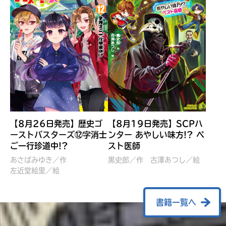
【8月26日発売】歴史ゴ
【8月19日発売】SCPハ
ーストバスターズ⑫字消士
ンター あやしい味方!? ペ
ご一行珍道中!?
スト医師
ぼくたちのマインクラフト
レッツゴー！まいぜんシス
冒険記 エンチャント剣
ターズ とつぜん、王様に
あさばみゆき／作
黒史郎／作
古澤あつし／絵
VS暴走モブ
左近堂絵里／絵
なってしまった結果！？
【7月8日発売】
針とら／作
五味まちと／絵
Ｍｉｎｅｃｒａｆｔカップ運
石崎洋司／文
書籍一覧へ
営委員会／協力
佐久間さのすけ／絵