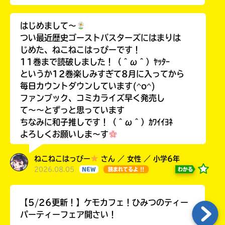
はじめまして〜
つい最近歴史ゴーストバスターズにはまりは
じめた、ねこねこはっぴーです！
11巻まで読破しました！（＾ω＾）ﾔｯﾀｰ
というか12巻楽しみすぎて8月に入ってから
毎日カウントダウンしています(^o^)
ファンブック、コミカライズ早く発売し
て〜〜とずっと思っています
ちなみに和子推しです！（＾ω＾）ｶﾜｲｲﾖﾈ
よろしくお願いしま〜す
ねこねこはっぴー
さん ／ 女性 ／ 小学6年
2026.08.05
わかる
NEW
読まれてるよ !!
【5/26更新！】ケモカフェ！ひみつのティー
パーティーフェア開さい！