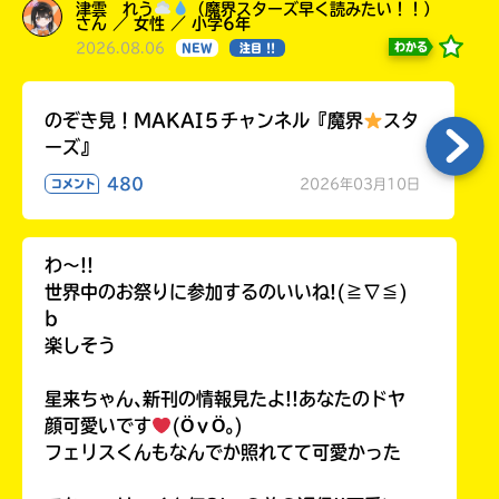
津雲 れう
（魔界スターズ早く読みたい！！）
さん ／ 女性 ／ 小学6年
2026.08.06
わかる
NEW
注目 !!
のぞき見！MAKAI５チャンネル『魔界
スタ
ーズ』
480
2026年03月10日
コメント
わ〜!!
世界中のお祭りに参加するのいいね!(≧∇≦)
b
楽しそう
星来ちゃん､新刊の情報見たよ!!あなたのドヤ
顔可愛いです
(ӦｖӦ｡)
フェリスくんもなんでか照れてて可愛かった