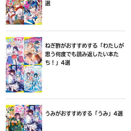
選
Loading
.
.
.
ねぎ酢がおすすめする
「わたしが
思う何度でも読み返したい本た
ち！」4選
入
力
内
うみがおすすめする
「うみ」4選
容
に
エ