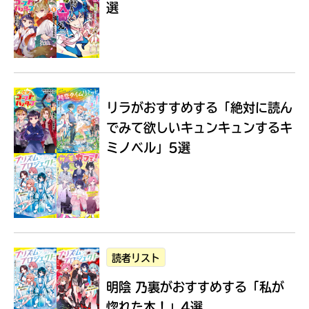
選
Loading
.
.
.
リラがおすすめする
「絶対に読ん
でみて欲しいキュンキュンするキ
ミノベル」5選
入
力
内
読者リスト
容
明陰 乃裏がおすすめする
「私が
に
エ
惚れた本！」4選