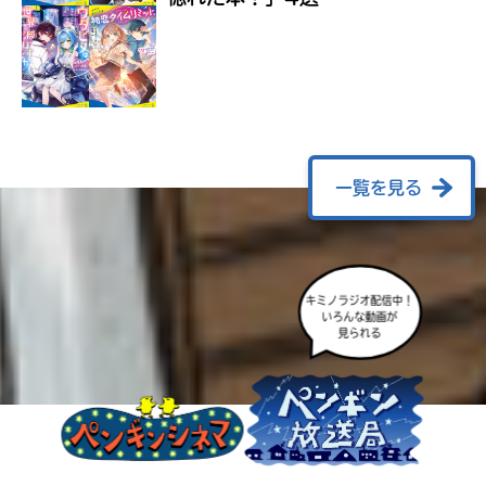
ラ
ー
が
あ
る
の
で、
も
一覧を見る
う
一
度
い
確
い
キミノラジオ配信中！
え
認
いろんな動画が
見られる
し
て
み
て
ね
戻