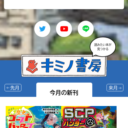
読みたい本が
見つかる
先月
来月
今月の新刊