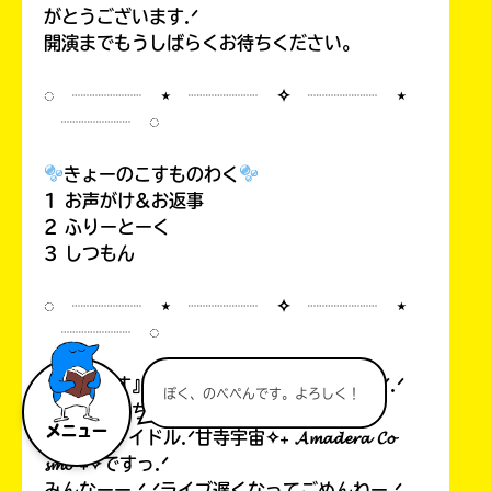
がとうございます.ᐟ
開演までもうしばらくお待ちください。
◌ ┈┈┈┈ ⋆ ┈┈┈┈ ✧ ┈┈┈┈ ⋆
┈┈┈┈ ◌
きょーのこすものわく
1 お声がけ&お返事
2 ふりーとーく
3 しつもん
◌ ┈┈┈┈ ⋆ ┈┈┈┈ ✧ ┈┈┈┈ ⋆
┈┈┈┈ ◌
『こすもす』✦.· 𝓒𝓸𝓼𝓶𝓸𝓼 ·.✦のみんなーー.ᐟ.ᐟ
ぼく、のべぺんです。よろしく！
こっんにっちはーー.ᐟ.ᐟ
メニュー
宇宙1のアイドル.ᐟ甘寺宇宙✧₊ 𝓐𝓶𝓪𝓭𝓮𝓻𝓪 𝓒𝓸
𝓼𝓶𝓸 ₊✧ですっ.ᐟ
みんなーー.ᐟ.ᐟライブ遅くなってごめんねー.ᐟ.