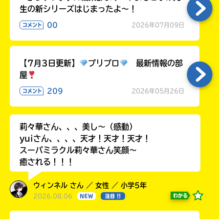
生の新シリーズはじまったよ～！
00
2026年07月09日
コメント
【7月3日更新】
プリプロ
最新情報の部
屋
209
2026年05月26日
コメント
莉々華さん、、、美し〜（感動）
yuiさん、、、、天才！天才！天才！
スーパミラクル莉々華さん笑顔〜
癒される！！！
ウィンネル さん ／ 女性 ／ 小学5年
2026.08.06
わかる
NEW
注目 !!