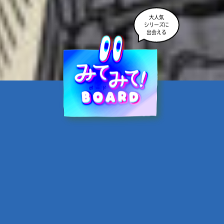
大人気
シリーズに
出会える
魔界☆スターズ②愛のため
に、悪魔と魂の契約
あんのまる／作
翡翠てう／絵