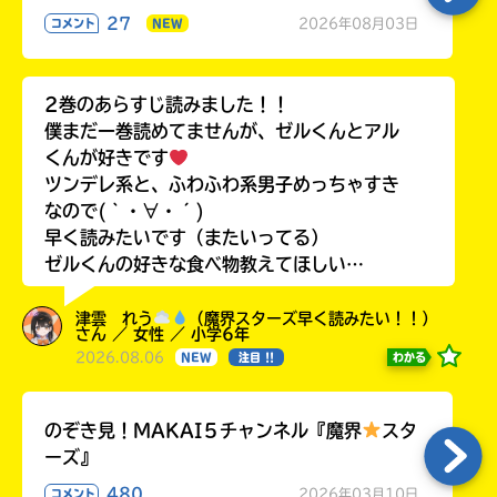
27
2026年08月03日
コメント
NEW
2巻のあらすじ読みました！！
僕まだ一巻読めてませんが、ゼルくんとアル
くんが好きです
ツンデレ系と、ふわふわ系男子めっちゃすき
なので(｀・∀・´)
早く読みたいです（またいってる）
ゼルくんの好きな食べ物教えてほしい…
津雲 れう
（魔界スターズ早く読みたい！！）
さん ／ 女性 ／ 小学6年
2026.08.06
わかる
NEW
注目 !!
のぞき見！MAKAI５チャンネル『魔界
スタ
ーズ』
480
2026年03月10日
コメント