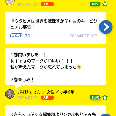
2026.07.23
わかる
人気 !!
『ウタヒメは世界を滅ぼすか？』曲のキービジ
ュアル募集！
31
2026年07月10日
コメント
1巻買いました ！
ｋｉｒａのマークかわいい ~ ！！
私が考えたマークか忘れてしまった
2巻楽しみ！
おばけぇ さん ／ 女性 ／ 小学6年
2026.07.21
わかる
人気 !!
<きらりっぷす☆編集部より>やまもとふみ先