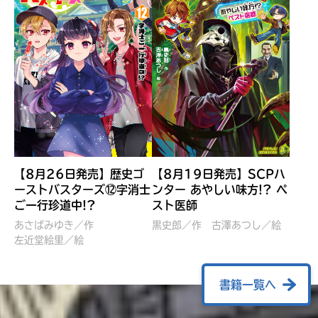
【8月26日発売】歴史ゴ
【8月19日発売】SCPハ
ーストバスターズ⑫字消士
ンター あやしい味方!? ペ
ご一行珍道中!?
スト医師
ぼくたちのマインクラフト
レッツゴー！まいぜんシス
冒険記 エンチャント剣
ターズ とつぜん、王様に
あさばみゆき／作
黒史郎／作
古澤あつし／絵
VS暴走モブ
左近堂絵里／絵
なってしまった結果！？
【7月8日発売】
針とら／作
五味まちと／絵
Ｍｉｎｅｃｒａｆｔカップ運
石崎洋司／文
書籍一覧へ
営委員会／協力
佐久間さのすけ／絵