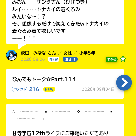
みおん……サンタさん（ひげつき）
ルイ………トナカイの着ぐるみ
みたいな〜！？
そ、想像するだけで笑えてきたwトナカイの
着ぐるみ着て欲しいですーーーーーーーーー
ーー！！！
歌田 みなな さん ／ 女性 ／ 小学5年
2026.08.06
わかる
NEW
注目 !!
なんでもトーク☆Part.114
216
2026年08月04日
コメント
NEW
◌ ┈┈┈┈ ⋆ ┈┈┈┈ ✧ ┈┈┈┈ ⋆
┈┈┈┈ ◌
甘寺宇宙12thライブにご来場いただきあり