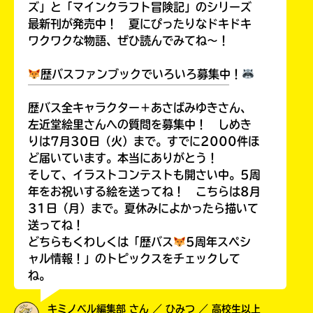
ズ」と「マインクラフト冒険記」のシリーズ
最新刊が発売中！ 夏にぴったりなドキドキ
ワクワクな物語、ぜひ読んでみてね～！
歴バスファンブックでいろいろ募集中！
￣￣￣￣￣￣￣￣￣￣￣￣￣￣￣￣￣￣
歴バス全キャラクター＋あさばみゆきさん、
左近堂絵里さんへの質問を募集中！ しめき
りは7月30日（火）まで。すでに2000件ほ
ど届いています。本当にありがとう！
そして、イラストコンテストも開さい中。5周
年をお祝いする絵を送ってね！ こちらは8月
31日（月）まで。夏休みによかったら描いて
送ってね！
どちらもくわしくは「歴バス
5周年スペシ
ャル情報！」のトピックスをチェックして
ね。
キミノベル編集部 さん ／ ひみつ ／ 高校生以上