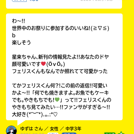
わ〜!!
世界中のお祭りに参加するのいいね!(≧∇≦)
b
楽しそう
星来ちゃん､新刊の情報見たよ!!あなたのドヤ
顔可愛いです
(ӦｖӦ｡)
フェリスくんもなんでか照れてて可愛かった
てかフェリスくん何?!この前の返信!!可愛い
かよ〜!!「何でも焼きますよ｡お魚でもケーキ
でも｡やきもちでも!
」って!!フェリスくんの
やきもち見てみたい…!!ファンサがすぎる〜!!
大好き(*˘︶˘*).｡.:*♡
ゆずは さん ／ 女性 ／ 中学3年