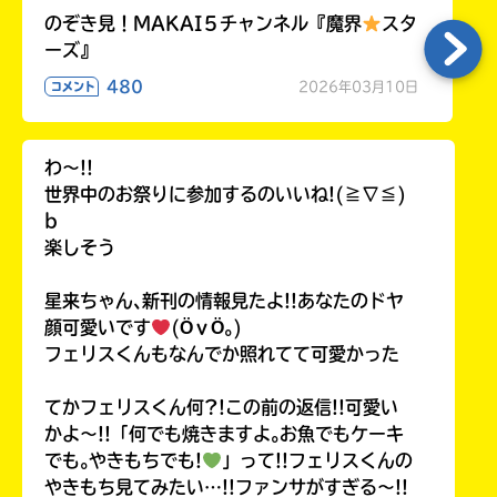
のぞき見！MAKAI５チャンネル『魔界
スタ
ーズ』
480
2026年03月10日
コメント
わ〜!!
世界中のお祭りに参加するのいいね!(≧∇≦)
b
楽しそう
星来ちゃん､新刊の情報見たよ!!あなたのドヤ
顔可愛いです
(ӦｖӦ｡)
フェリスくんもなんでか照れてて可愛かった
てかフェリスくん何?!この前の返信!!可愛い
かよ〜!!「何でも焼きますよ｡お魚でもケーキ
でも｡やきもちでも!
」って!!フェリスくんの
やきもち見てみたい…!!ファンサがすぎる〜!!