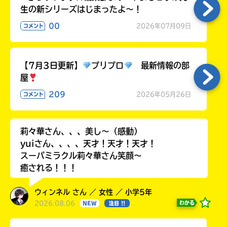
生の新シリーズはじまったよ～！
00
2026年07月09日
コメント
【7月3日更新】
プリプロ
最新情報の部
屋
209
2026年05月26日
コメント
莉々華さん、、、美し〜（感動）
yuiさん、、、、天才！天才！天才！
スーパミラクル莉々華さん笑顔〜
癒される！！！
ウィンネル さん ／ 女性 ／ 小学5年
2026.08.06
わかる
NEW
注目 !!