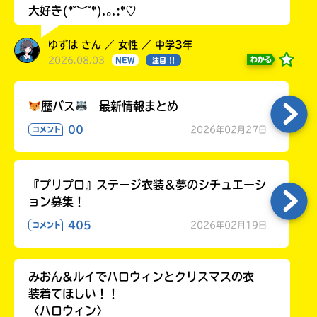
大好き(*˘︶˘*).｡.:*♡
ゆずは さん ／ 女性 ／ 中学3年
2026.08.03
わかる
NEW
注目 !!
歴バス
最新情報まとめ
00
2026年02月27日
コメント
『プリプロ』ステージ衣装＆夢のシチュエーシ
ョン募集！
405
2026年02月19日
コメント
みおん&ルイでハロウィンとクリスマスの衣
装着てほしい！！
〈ハロウィン〉