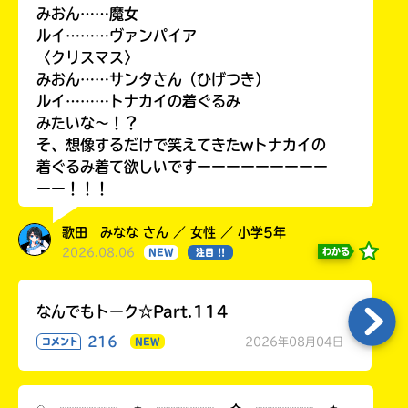
みおん……魔女
ルイ………ヴァンパイア
〈クリスマス〉
みおん……サンタさん（ひげつき）
ルイ………トナカイの着ぐるみ
みたいな〜！？
そ、想像するだけで笑えてきたwトナカイの
着ぐるみ着て欲しいですーーーーーーーーー
ーー！！！
歌田 みなな さん ／ 女性 ／ 小学5年
2026.08.06
わかる
NEW
注目 !!
なんでもトーク☆Part.114
216
2026年08月04日
コメント
NEW