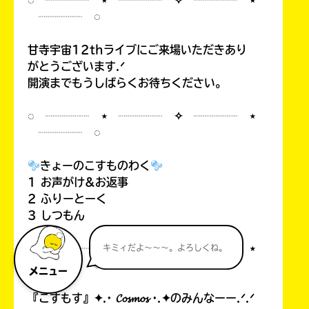
◌ ┈┈┈┈ ⋆ ┈┈┈┈ ✧ ┈┈┈┈ ⋆
┈┈┈┈ ◌
甘寺宇宙12thライブにご来場いただきあり
がとうございます.ᐟ
開演までもうしばらくお待ちください。
◌ ┈┈┈┈ ⋆ ┈┈┈┈ ✧ ┈┈┈┈ ⋆
┈┈┈┈ ◌
きょーのこすものわく
1 お声がけ&お返事
2 ふりーとーく
3 しつもん
◌ ┈┈┈┈ ⋆ ┈┈┈┈ ✧ ┈┈┈┈ ⋆
キミィだよ～～～。よろしくね。
┈┈┈┈ ◌
メニュー
『こすもす』✦.· 𝓒𝓸𝓼𝓶𝓸𝓼 ·.✦のみんなーー.ᐟ.ᐟ