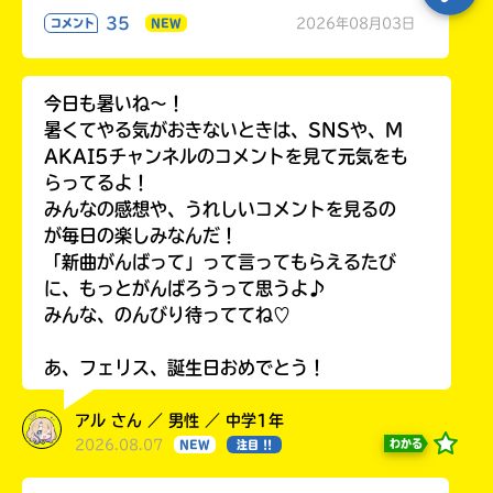
35
2026年08月03日
コメント
NEW
今日も暑いね〜！
暑くてやる気がおきないときは、SNSや、M
AKAI5チャンネルのコメントを見て元気をも
らってるよ！
みんなの感想や、うれしいコメントを見るの
が毎日の楽しみなんだ！
「新曲がんばって」って言ってもらえるたび
に、もっとがんばろうって思うよ♪
みんな、のんびり待っててね♡
あ、フェリス、誕生日おめでとう！
アル さん ／ 男性 ／ 中学1年
2026.08.07
わかる
NEW
注目 !!