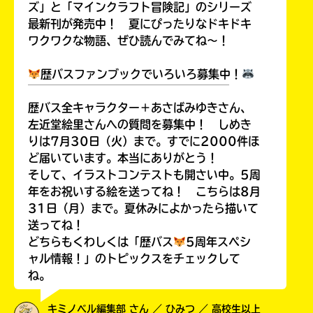
ズ」と「マインクラフト冒険記」のシリーズ
最新刊が発売中！ 夏にぴったりなドキドキ
ワクワクな物語、ぜひ読んでみてね～！
歴バスファンブックでいろいろ募集中！
￣￣￣￣￣￣￣￣￣￣￣￣￣￣￣￣￣￣
歴バス全キャラクター＋あさばみゆきさん、
左近堂絵里さんへの質問を募集中！ しめき
りは7月30日（火）まで。すでに2000件ほ
ど届いています。本当にありがとう！
そして、イラストコンテストも開さい中。5周
年をお祝いする絵を送ってね！ こちらは8月
31日（月）まで。夏休みによかったら描いて
送ってね！
どちらもくわしくは「歴バス
5周年スペシ
ャル情報！」のトピックスをチェックして
ね。
キミノベル編集部 さん ／ ひみつ ／ 高校生以上