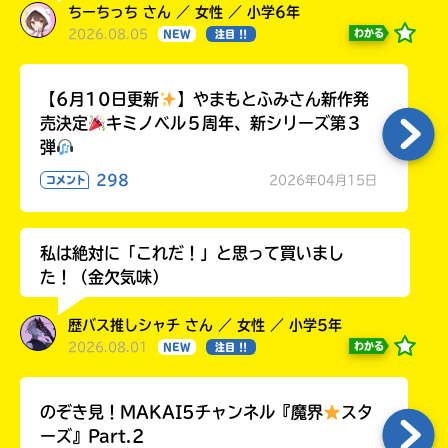
ちーちっち さん ／ 女性 ／ 小学6年
2026.08.05
わかる
NEW
注目 !!
【6月10日更新
】やまもとふみさん新作発
売決定
キミノベル５周年、新シリーズ第３
弾
298
2026年04月15日
コメント
私は絶対に「これだ！」と思って買いまし
た！（金欠気味）
歴バス推しシャチ さん ／ 女性 ／ 小学5年
2026.08.01
わかる
NEW
注目 !!
のぞき見！MAKAI5チャンネル『魔界
スタ
ーズ』Part.2