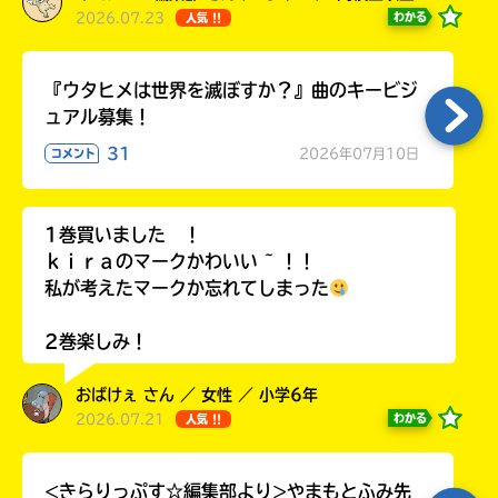
2026.07.23
わかる
人気 !!
『ウタヒメは世界を滅ぼすか？』曲のキービジ
ュアル募集！
31
2026年07月10日
コメント
1巻買いました ！
ｋｉｒａのマークかわいい ~ ！！
私が考えたマークか忘れてしまった
2巻楽しみ！
おばけぇ さん ／ 女性 ／ 小学6年
2026.07.21
わかる
人気 !!
<きらりっぷす☆編集部より>やまもとふみ先