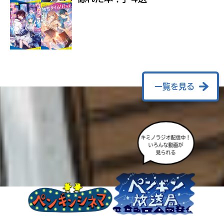
ラ
ー
が
あ
る
の
で、
も
一覧を見る
う
一
度
い
確
い
え
キミノラジオ配信中！
認
いろんな動画が
し
見られる
て
み
て
ね
戻