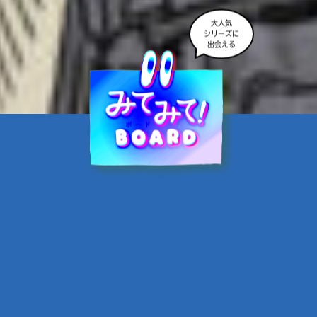
大人気
シリーズに
出会える
魔界☆スターズ②愛のため
に、悪魔と魂の契約
あんのまる／作
翡翠てう／絵