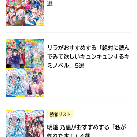
選
Loading
.
.
.
リラがおすすめする
「絶対に読ん
でみて欲しいキュンキュンするキ
ミノベル」5選
入
力
内
読者リスト
容
明陰 乃裏がおすすめする
「私が
に
エ
惚れた本！」4選