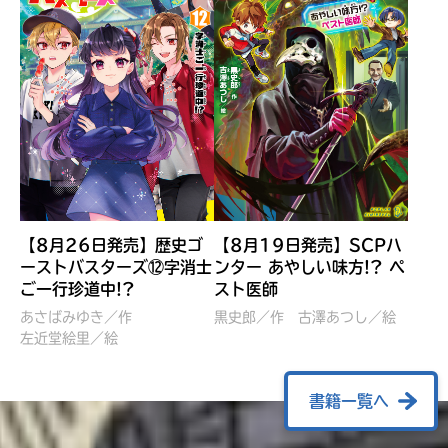
【8月26日発売】歴史ゴ
【8月19日発売】SCPハ
ーストバスターズ⑫字消士
ンター あやしい味方!? ペ
ご一行珍道中!?
スト医師
ぼくたちのマインクラフト
レッツゴー！まいぜんシス
冒険記 エンチャント剣
ターズ とつぜん、王様に
あさばみゆき／作
黒史郎／作
古澤あつし／絵
VS暴走モブ
左近堂絵里／絵
なってしまった結果！？
【7月8日発売】
針とら／作
五味まちと／絵
Ｍｉｎｅｃｒａｆｔカップ運
石崎洋司／文
書籍一覧へ
営委員会／協力
佐久間さのすけ／絵