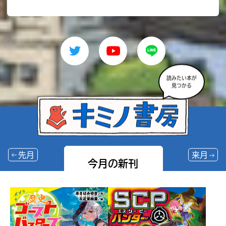
読みたい本が
見つかる
先月
来月
今月の新刊