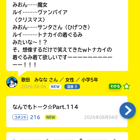
みおん……魔女
ルイ………ヴァンパイア
〈クリスマス〉
みおん……サンタさん（ひげつき）
ルイ………トナカイの着ぐるみ
みたいな〜！？
そ、想像するだけで笑えてきたwトナカイの
着ぐるみ着て欲しいですーーーーーーーーー
ーー！！！
歌田 みなな さん ／ 女性 ／ 小学5年
2026.08.06
わかる
NEW
注目 !!
なんでもトーク☆Part.114
216
2026年08月04日
コメント
NEW