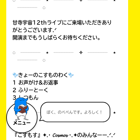
◌ ┈┈┈┈ ⋆ ┈┈┈┈ ✧ ┈┈┈┈ ⋆
┈┈┈┈ ◌
甘寺宇宙12thライブにご来場いただきあり
がとうございます.ᐟ
開演までもうしばらくお待ちください。
◌ ┈┈┈┈ ⋆ ┈┈┈┈ ✧ ┈┈┈┈ ⋆
┈┈┈┈ ◌
きょーのこすものわく
1 お声がけ&お返事
2 ふりーとーく
3 しつもん
◌ ┈┈┈┈ ⋆ ┈┈┈┈ ✧ ┈┈┈┈ ⋆
ぼく、のべぺんです。よろしく！
┈┈┈┈ ◌
メニュー
『こすもす』✦.· 𝓒𝓸𝓼𝓶𝓸𝓼 ·.✦のみんなーー.ᐟ.ᐟ