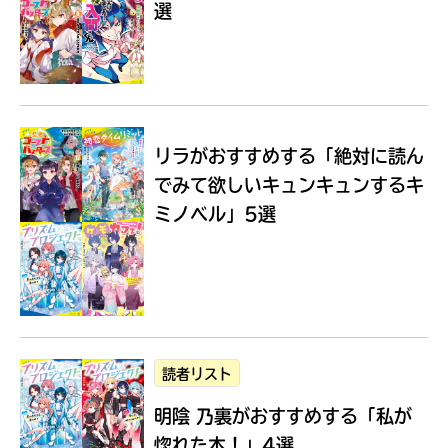
選
Loading
.
.
.
リラがおすすめする
「絶対に読ん
でみて欲しいキュンキュンするキ
ミノベル」5選
入
力
内
読者リスト
容
明陰 乃裏がおすすめする
「私が
に
エ
惚れた本！」4選