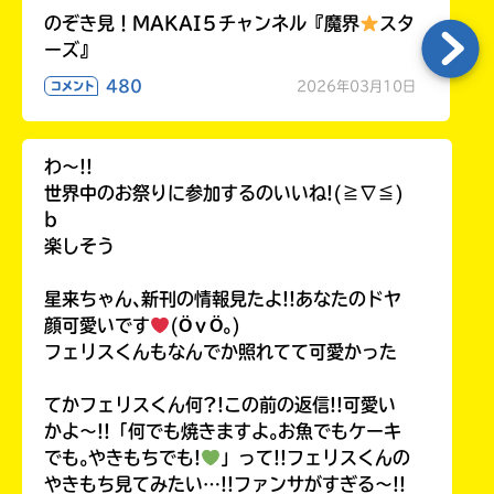
のぞき見！MAKAI５チャンネル『魔界
スタ
ーズ』
480
2026年03月10日
コメント
わ〜!!
世界中のお祭りに参加するのいいね!(≧∇≦)
b
楽しそう
星来ちゃん､新刊の情報見たよ!!あなたのドヤ
顔可愛いです
(ӦｖӦ｡)
フェリスくんもなんでか照れてて可愛かった
てかフェリスくん何?!この前の返信!!可愛い
かよ〜!!「何でも焼きますよ｡お魚でもケーキ
でも｡やきもちでも!
」って!!フェリスくんの
やきもち見てみたい…!!ファンサがすぎる〜!!