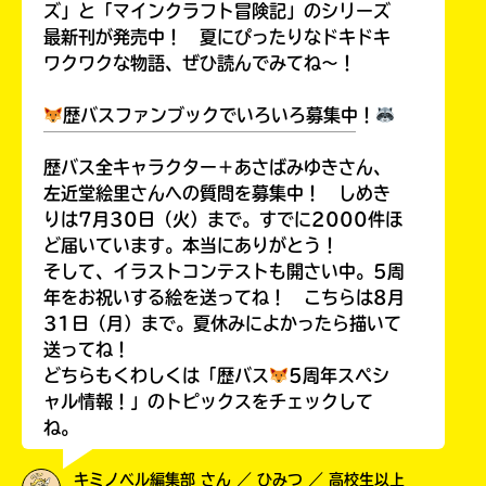
ズ」と「マインクラフト冒険記」のシリーズ
最新刊が発売中！ 夏にぴったりなドキドキ
ワクワクな物語、ぜひ読んでみてね～！
歴バスファンブックでいろいろ募集中！
￣￣￣￣￣￣￣￣￣￣￣￣￣￣￣￣￣￣
歴バス全キャラクター＋あさばみゆきさん、
左近堂絵里さんへの質問を募集中！ しめき
りは7月30日（火）まで。すでに2000件ほ
ど届いています。本当にありがとう！
そして、イラストコンテストも開さい中。5周
年をお祝いする絵を送ってね！ こちらは8月
31日（月）まで。夏休みによかったら描いて
送ってね！
どちらもくわしくは「歴バス
5周年スペシ
ャル情報！」のトピックスをチェックして
ね。
キミノベル編集部 さん ／ ひみつ ／ 高校生以上