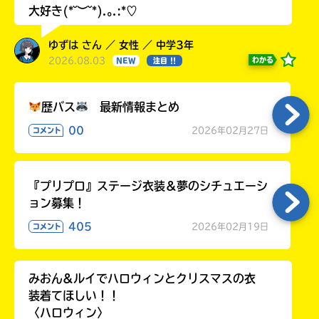
大好き(*˘︶˘*).｡.:*♡
ゆずは さん ／ 女性 ／ 中学3年
2026.08.03
わかる
NEW
注目 !!
歴バス
最新情報まとめ
00
2026年02月27日
コメント
『プリプロ』ステージ衣装＆夢のシチュエーシ
ョン募集！
405
2026年02月19日
コメント
みおん&ルイでハロウィンとクリスマスの衣
装着てほしい！！
〈ハロウィン〉