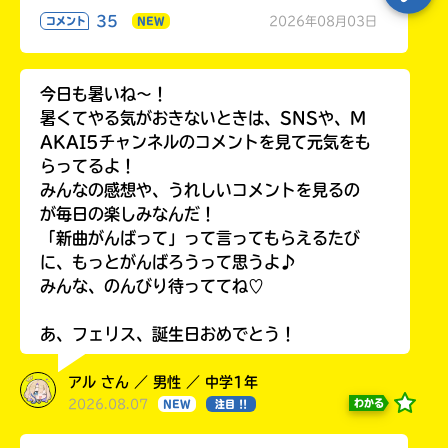
35
2026年08月03日
コメント
NEW
今日も暑いね〜！
暑くてやる気がおきないときは、SNSや、M
AKAI5チャンネルのコメントを見て元気をも
らってるよ！
みんなの感想や、うれしいコメントを見るの
が毎日の楽しみなんだ！
「新曲がんばって」って言ってもらえるたび
に、もっとがんばろうって思うよ♪
みんな、のんびり待っててね♡
あ、フェリス、誕生日おめでとう！
アル さん ／ 男性 ／ 中学1年
2026.08.07
わかる
NEW
注目 !!