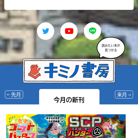
読みたい本が
見つかる
先月
来月
今月の新刊