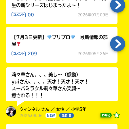
生の新シリーズはじまったよ～！
00
2026年07月09日
コメント
【7月3日更新】
プリプロ
最新情報の部
屋
209
2026年05月26日
コメント
莉々華さん、、、美し〜（感動）
yuiさん、、、、天才！天才！天才！
スーパミラクル莉々華さん笑顔〜
癒される！！！
ウィンネル さん ／ 女性 ／ 小学5年
2026.08.06
わかる
NEW
注目 !!