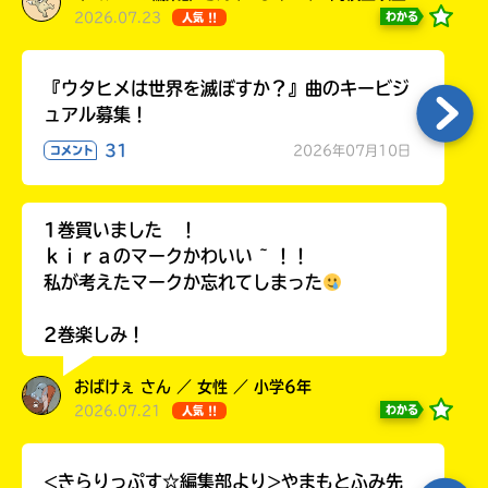
2026.07.23
わかる
人気 !!
『ウタヒメは世界を滅ぼすか？』曲のキービジ
ュアル募集！
31
2026年07月10日
コメント
1巻買いました ！
ｋｉｒａのマークかわいい ~ ！！
私が考えたマークか忘れてしまった
2巻楽しみ！
おばけぇ さん ／ 女性 ／ 小学6年
2026.07.21
わかる
人気 !!
<きらりっぷす☆編集部より>やまもとふみ先