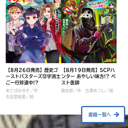
【8月26日発売】歴史ゴ
【8月19日発売】SCPハ
ーストバスターズ⑫字消士
ンター あやしい味方!? ペ
ご一行珍道中!?
スト医師
ぼくたちのマインクラフト
レッツゴー！まいぜんシス
冒険記 エンチャント剣
ターズ とつぜん、王様に
あさばみゆき／作
黒史郎／作
古澤あつし／絵
VS暴走モブ
左近堂絵里／絵
なってしまった結果！？
【7月8日発売】
針とら／作
五味まちと／絵
Ｍｉｎｅｃｒａｆｔカップ運
石崎洋司／文
書籍一覧へ
営委員会／協力
佐久間さのすけ／絵