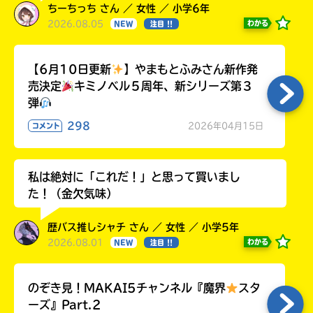
ちーちっち さん ／ 女性 ／ 小学6年
2026.08.05
わかる
NEW
注目 !!
【6月10日更新
】やまもとふみさん新作発
売決定
キミノベル５周年、新シリーズ第３
弾
298
2026年04月15日
コメント
私は絶対に「これだ！」と思って買いまし
た！（金欠気味）
歴バス推しシャチ さん ／ 女性 ／ 小学5年
2026.08.01
わかる
NEW
注目 !!
のぞき見！MAKAI5チャンネル『魔界
スタ
ーズ』Part.2