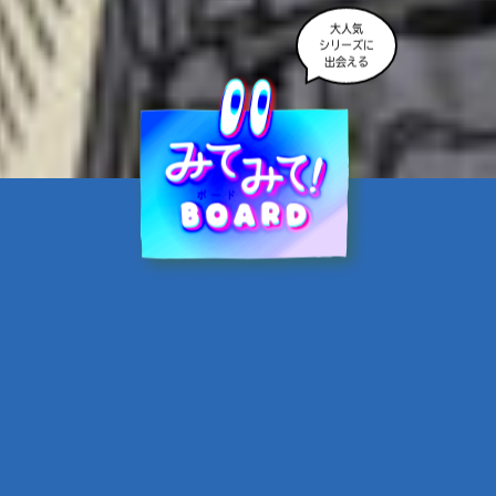
大人気
シリーズに
出会える
魔界☆スターズ②愛のため
に、悪魔と魂の契約
あんのまる／作
翡翠てう／絵