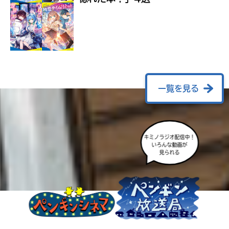
ラ
ー
が
あ
る
の
で、
も
一覧を見る
う
一
度
い
確
い
キミノラジオ配信中！
え
認
いろんな動画が
し
見られる
て
み
て
ね
戻