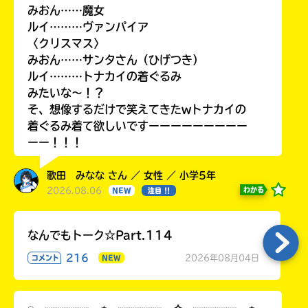
みおん……魔女
ルイ………ヴァンパイア
〈クリスマス〉
みおん……サンタさん（ひげつき）
ルイ………トナカイの着ぐるみ
みたいな〜！？
そ、想像するだけで笑えてきたwトナカイの
着ぐるみ着て欲しいですーーーーーーーーー
ーー！！！
歌田 みなな さん ／ 女性 ／ 小学5年
2026.08.06
わかる
NEW
注目 !!
なんでもトーク☆Part.114
216
2026年08月04日
コメント
NEW