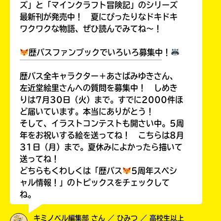
ズ」と「マインクラフト冒険記」のシリーズ
最新刊が発売中！ 夏にぴったりなドキドキ
ワクワクな物語、ぜひ読んでみてね～！
歴バスファンブックでいろいろ募集中！
￣￣￣￣￣￣￣￣￣￣￣￣￣￣￣￣￣￣
歴バス全キャラクター＋あさばみゆきさん、
左近堂絵里さんへの質問を募集中！ しめき
りは7月30日（火）まで。すでに2000件ほ
ど届いています。本当にありがとう！
そして、イラストコンテストも開さい中。5周
年をお祝いする絵を送ってね！ こちらは8月
31日（月）まで。夏休みによかったら描いて
送ってね！
どちらもくわしくは「歴バス
5周年スペシ
ャル情報！」のトピックスをチェックして
ね。
キミノベル編集部 さん ／ ひみつ ／ 高校生以上