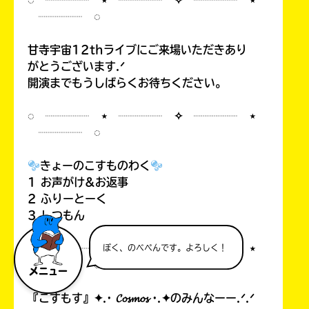
◌ ┈┈┈┈ ⋆ ┈┈┈┈ ✧ ┈┈┈┈ ⋆
┈┈┈┈ ◌
甘寺宇宙12thライブにご来場いただきあり
がとうございます.ᐟ
開演までもうしばらくお待ちください。
◌ ┈┈┈┈ ⋆ ┈┈┈┈ ✧ ┈┈┈┈ ⋆
┈┈┈┈ ◌
きょーのこすものわく
1 お声がけ&お返事
2 ふりーとーく
3 しつもん
◌ ┈┈┈┈ ⋆ ┈┈┈┈ ✧ ┈┈┈┈ ⋆
ぼく、のべぺんです。よろしく！
┈┈┈┈ ◌
メニュー
『こすもす』✦.· 𝓒𝓸𝓼𝓶𝓸𝓼 ·.✦のみんなーー.ᐟ.ᐟ