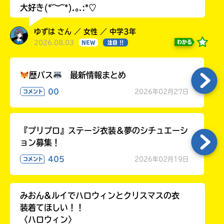
大好き(*˘︶˘*).｡.:*♡
ゆずは さん ／ 女性 ／ 中学3年
2026.08.03
わかる
NEW
注目 !!
歴バス
最新情報まとめ
00
2026年02月27日
コメント
『プリプロ』ステージ衣装＆夢のシチュエーシ
ョン募集！
405
2026年02月19日
コメント
みおん&ルイでハロウィンとクリスマスの衣
装着てほしい！！
〈ハロウィン〉