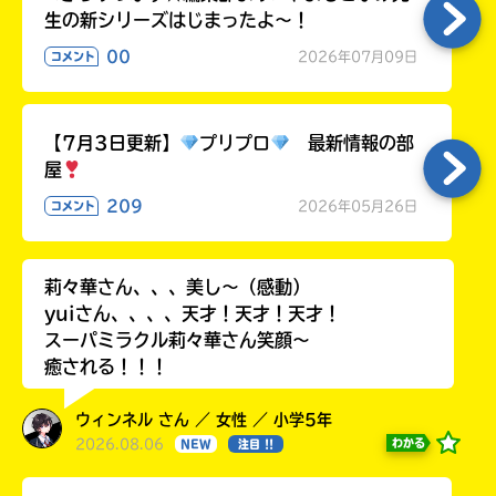
生の新シリーズはじまったよ～！
00
2026年07月09日
コメント
【7月3日更新】
プリプロ
最新情報の部
屋
209
2026年05月26日
コメント
莉々華さん、、、美し〜（感動）
yuiさん、、、、天才！天才！天才！
スーパミラクル莉々華さん笑顔〜
癒される！！！
ウィンネル さん ／ 女性 ／ 小学5年
2026.08.06
わかる
NEW
注目 !!