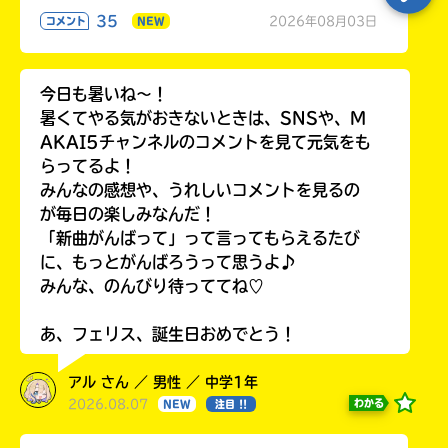
35
2026年08月03日
コメント
NEW
今日も暑いね〜！
暑くてやる気がおきないときは、SNSや、M
AKAI5チャンネルのコメントを見て元気をも
らってるよ！
みんなの感想や、うれしいコメントを見るの
が毎日の楽しみなんだ！
「新曲がんばって」って言ってもらえるたび
に、もっとがんばろうって思うよ♪
みんな、のんびり待っててね♡
あ、フェリス、誕生日おめでとう！
アル さん ／ 男性 ／ 中学1年
2026.08.07
わかる
NEW
注目 !!