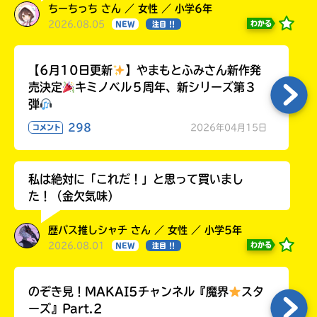
ちーちっち さん ／ 女性 ／ 小学6年
2026.08.05
わかる
NEW
注目 !!
【6月10日更新
】やまもとふみさん新作発
売決定
キミノベル５周年、新シリーズ第３
弾
298
2026年04月15日
コメント
私は絶対に「これだ！」と思って買いまし
た！（金欠気味）
歴バス推しシャチ さん ／ 女性 ／ 小学5年
2026.08.01
わかる
NEW
注目 !!
のぞき見！MAKAI5チャンネル『魔界
スタ
ーズ』Part.2