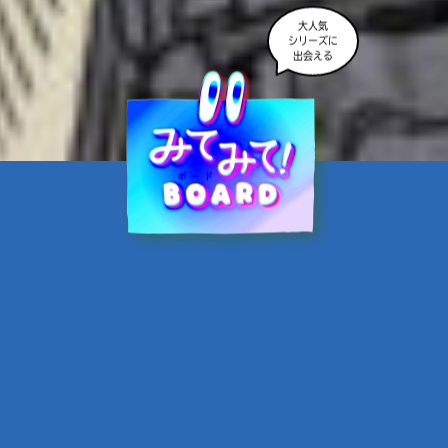
大人気
シリーズに
出会える
魔界☆スターズ②愛のため
に、悪魔と魂の契約
あんのまる／作
翡翠てう／絵