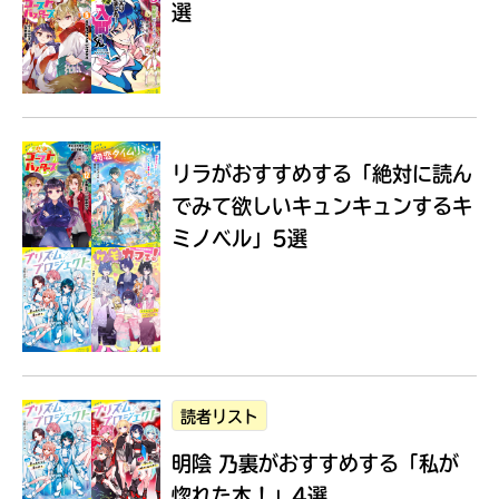
選
Loading
.
.
.
リラがおすすめする
「絶対に読ん
でみて欲しいキュンキュンするキ
ミノベル」5選
入
力
内
読者リスト
容
明陰 乃裏がおすすめする
「私が
に
エ
惚れた本！」4選