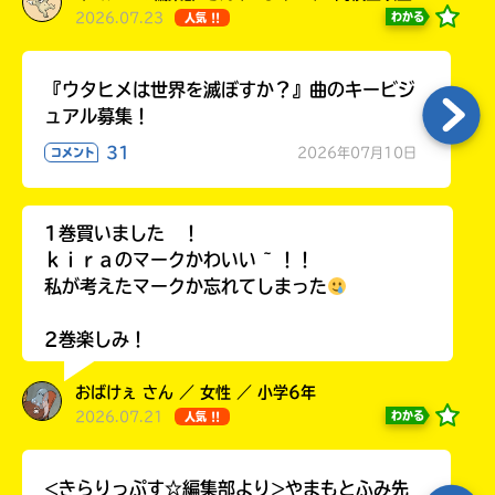
2026.07.23
わかる
人気 !!
『ウタヒメは世界を滅ぼすか？』曲のキービジ
ュアル募集！
31
2026年07月10日
コメント
1巻買いました ！
ｋｉｒａのマークかわいい ~ ！！
私が考えたマークか忘れてしまった
2巻楽しみ！
おばけぇ さん ／ 女性 ／ 小学6年
2026.07.21
わかる
人気 !!
<きらりっぷす☆編集部より>やまもとふみ先