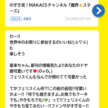
のぞき見！MAKAI５チャンネル『魔界
スタ
ーズ』
480
2026年03月10日
コメント
わ〜!!
世界中のお祭りに参加するのいいね!(≧∇≦)
b
楽しそう
星来ちゃん､新刊の情報見たよ!!あなたのドヤ
顔可愛いです
(ӦｖӦ｡)
フェリスくんもなんでか照れてて可愛かった
てかフェリスくん何?!この前の返信!!可愛い
かよ〜!!「何でも焼きますよ｡お魚でもケーキ
でも｡やきもちでも!
」って!!フェリスくんの
やきもち見てみたい…!!ファンサがすぎる〜!!