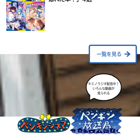
ラ
ー
が
あ
る
の
で、
も
一覧を見る
う
一
度
い
確
い
え
キミノラジオ配信中！
認
いろんな動画が
し
見られる
て
み
て
ね
戻