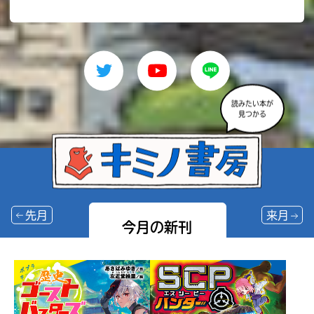
読みたい本が
見つかる
先月
来月
今月の新刊