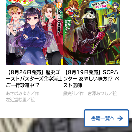
【8月26日発売】歴史ゴ
【8月19日発売】SCPハ
ーストバスターズ⑫字消士
ンター あやしい味方!? ペ
ご一行珍道中!?
スト医師
ぼくたちのマインクラフト
レッツゴー！まいぜんシス
冒険記 エンチャント剣
ターズ とつぜん、王様に
あさばみゆき／作
黒史郎／作
古澤あつし／絵
VS暴走モブ
左近堂絵里／絵
なってしまった結果！？
【7月8日発売】
針とら／作
五味まちと／絵
Ｍｉｎｅｃｒａｆｔカップ運
石崎洋司／文
書籍一覧へ
営委員会／協力
佐久間さのすけ／絵