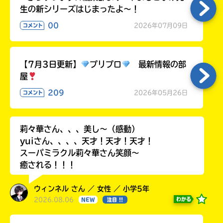
生の新シリーズはじまったよ～！
00
2026年07月09日
コメント
【7月3日更新】
プリプロ
最新情報の部
屋
209
2026年05月26日
コメント
莉々華さん、、、美し〜（感動）
yuiさん、、、、天才！天才！天才！
スーパミラクル莉々華さん笑顔〜
癒される！！！
ウィンネル さん ／ 女性 ／ 小学5年
2026.08.06
わかる
NEW
注目 !!