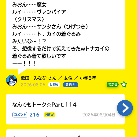
みおん……魔女
ルイ………ヴァンパイア
〈クリスマス〉
みおん……サンタさん（ひげつき）
ルイ………トナカイの着ぐるみ
みたいな〜！？
そ、想像するだけで笑えてきたwトナカイの
着ぐるみ着て欲しいですーーーーーーーーー
ーー！！！
歌田 みなな さん ／ 女性 ／ 小学5年
2026.08.06
わかる
NEW
注目 !!
なんでもトーク☆Part.114
216
2026年08月04日
コメント
NEW