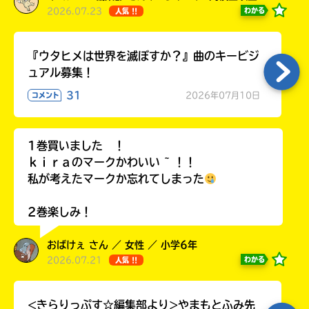
2026.07.23
わかる
人気 !!
『ウタヒメは世界を滅ぼすか？』曲のキービジ
ュアル募集！
31
2026年07月10日
コメント
1巻買いました ！
ｋｉｒａのマークかわいい ~ ！！
私が考えたマークか忘れてしまった
2巻楽しみ！
おばけぇ さん ／ 女性 ／ 小学6年
2026.07.21
わかる
人気 !!
<きらりっぷす☆編集部より>やまもとふみ先