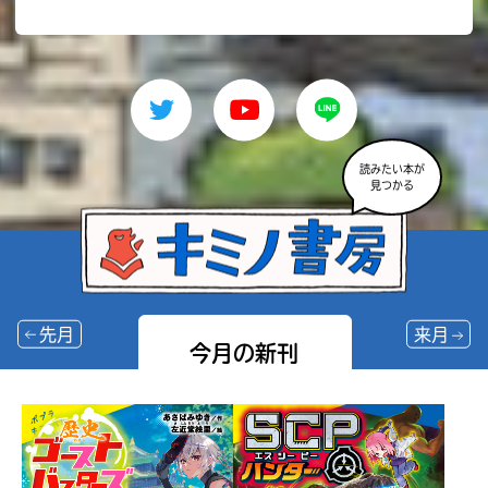
読みたい本が
見つかる
先月
来月
今月の新刊