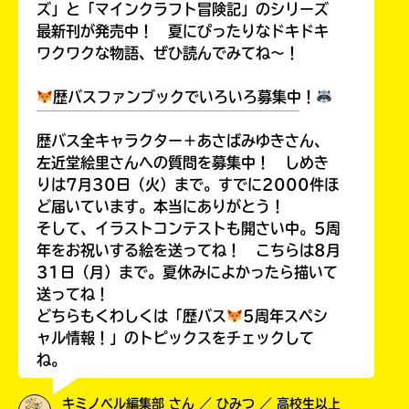
ズ」と「マインクラフト冒険記」のシリーズ
最新刊が発売中！ 夏にぴったりなドキドキ
ワクワクな物語、ぜひ読んでみてね～！
歴バスファンブックでいろいろ募集中！
￣￣￣￣￣￣￣￣￣￣￣￣￣￣￣￣￣￣
歴バス全キャラクター＋あさばみゆきさん、
左近堂絵里さんへの質問を募集中！ しめき
りは7月30日（火）まで。すでに2000件ほ
ど届いています。本当にありがとう！
そして、イラストコンテストも開さい中。5周
年をお祝いする絵を送ってね！ こちらは8月
31日（月）まで。夏休みによかったら描いて
送ってね！
どちらもくわしくは「歴バス
5周年スペシ
ャル情報！」のトピックスをチェックして
ね。
キミノベル編集部 さん ／ ひみつ ／ 高校生以上