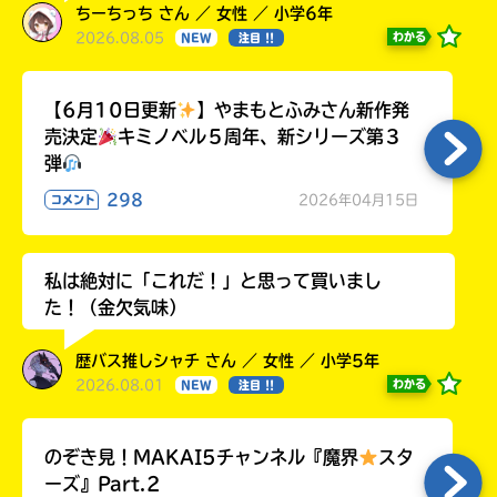
ちーちっち さん ／ 女性 ／ 小学6年
2026.08.05
わかる
NEW
注目 !!
【6月10日更新
】やまもとふみさん新作発
売決定
キミノベル５周年、新シリーズ第３
弾
298
2026年04月15日
コメント
私は絶対に「これだ！」と思って買いまし
た！（金欠気味）
歴バス推しシャチ さん ／ 女性 ／ 小学5年
2026.08.01
わかる
NEW
注目 !!
のぞき見！MAKAI5チャンネル『魔界
スタ
ーズ』Part.2