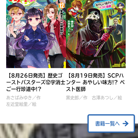
【8月26日発売】歴史ゴ
【8月19日発売】SCPハ
ーストバスターズ⑫字消士
ンター あやしい味方!? ペ
ご一行珍道中!?
スト医師
ぼくたちのマインクラフト
レッツゴー！まいぜんシス
冒険記 エンチャント剣
ターズ とつぜん、王様に
あさばみゆき／作
黒史郎／作
古澤あつし／絵
VS暴走モブ
左近堂絵里／絵
なってしまった結果！？
【7月8日発売】
針とら／作
五味まちと／絵
Ｍｉｎｅｃｒａｆｔカップ運
石崎洋司／文
書籍一覧へ
営委員会／協力
佐久間さのすけ／絵