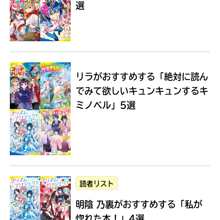
選
Loading
.
.
.
リラがおすすめする
「絶対に読ん
でみて欲しいキュンキュンするキ
ミノベル」5選
入
力
内
読者リスト
容
明陰 乃裏がおすすめする
「私が
に
エ
惚れた本！」4選