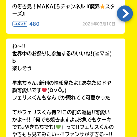
のぞき見！MAKAI５チャンネル『魔界
スタ
ーズ』
480
2026年03月10日
コメント
わ〜!!
世界中のお祭りに参加するのいいね!(≧∇≦)
b
楽しそう
星来ちゃん､新刊の情報見たよ!!あなたのドヤ
顔可愛いです
(ӦｖӦ｡)
フェリスくんもなんでか照れてて可愛かった
てかフェリスくん何?!この前の返信!!可愛い
かよ〜!!「何でも焼きますよ｡お魚でもケーキ
でも｡やきもちでも!
」って!!フェリスくんの
やきもち見てみたい…!!ファンサがすぎる〜!!