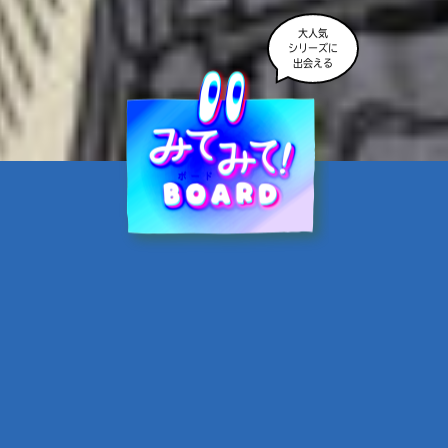
大人気
シリーズに
出会える
魔界☆スターズ②愛のため
に、悪魔と魂の契約
あんのまる／作
翡翠てう／絵