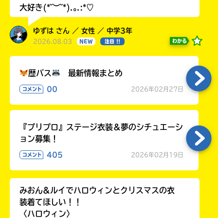
大好き(*˘︶˘*).｡.:*♡
ゆずは さん ／ 女性 ／ 中学3年
2026.08.03
わかる
NEW
注目 !!
歴バス
最新情報まとめ
00
2026年02月27日
コメント
『プリプロ』ステージ衣装＆夢のシチュエーシ
ョン募集！
405
2026年02月19日
コメント
みおん&ルイでハロウィンとクリスマスの衣
装着てほしい！！
〈ハロウィン〉