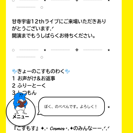
◌ ┈┈┈┈ ⋆ ┈┈┈┈ ✧ ┈┈┈┈ ⋆
┈┈┈┈ ◌
甘寺宇宙12thライブにご来場いただきあり
がとうございます.ᐟ
開演までもうしばらくお待ちください。
◌ ┈┈┈┈ ⋆ ┈┈┈┈ ✧ ┈┈┈┈ ⋆
┈┈┈┈ ◌
きょーのこすものわく
1 お声がけ&お返事
2 ふりーとーく
3 しつもん
◌ ┈┈┈┈ ⋆ ┈┈┈┈ ✧ ┈┈┈┈ ⋆
ぼく、のべぺんです。よろしく！
┈┈┈┈ ◌
メニュー
『こすもす』✦.· 𝓒𝓸𝓼𝓶𝓸𝓼 ·.✦のみんなーー.ᐟ.ᐟ