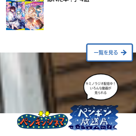
ラ
ー
が
あ
る
の
で、
も
一覧を見る
う
一
度
い
確
い
キミノラジオ配信中！
え
認
いろんな動画が
し
見られる
て
み
て
ね
戻