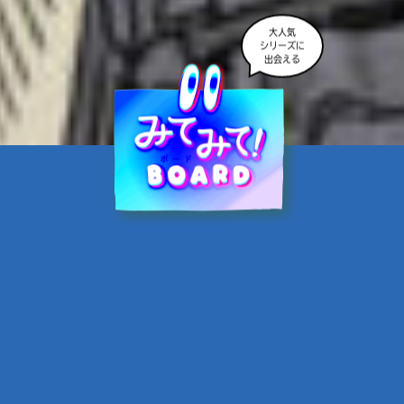
大人気
シリーズに
出会える
魔界☆スターズ②愛のため
に、悪魔と魂の契約
あんのまる／作
翡翠てう／絵