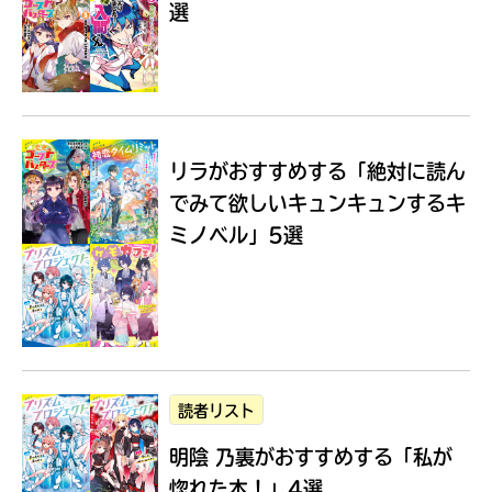
選
Loading
.
.
.
リラがおすすめする
「絶対に読ん
でみて欲しいキュンキュンするキ
ミノベル」5選
入
力
内
読者リスト
容
明陰 乃裏がおすすめする
「私が
に
エ
惚れた本！」4選