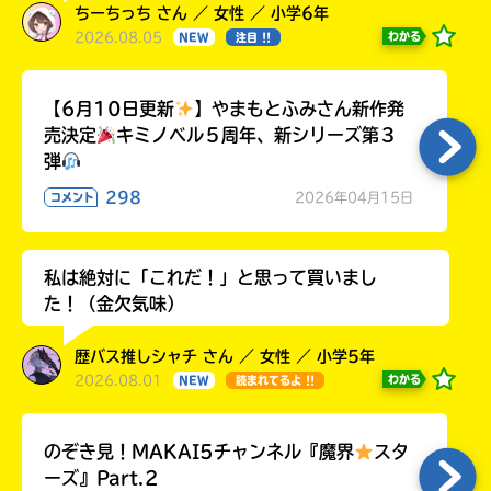
ちーちっち さん ／ 女性 ／ 小学6年
2026.08.05
わかる
NEW
注目 !!
【6月10日更新
】やまもとふみさん新作発
売決定
キミノベル５周年、新シリーズ第３
弾
298
2026年04月15日
コメント
私は絶対に「これだ！」と思って買いまし
た！（金欠気味）
歴バス推しシャチ さん ／ 女性 ／ 小学5年
2026.08.01
わかる
NEW
読まれてるよ !!
のぞき見！MAKAI5チャンネル『魔界
スタ
ーズ』Part.2