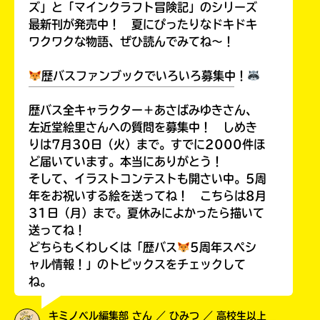
ズ」と「マインクラフト冒険記」のシリーズ
最新刊が発売中！ 夏にぴったりなドキドキ
ワクワクな物語、ぜひ読んでみてね～！
歴バスファンブックでいろいろ募集中！
￣￣￣￣￣￣￣￣￣￣￣￣￣￣￣￣￣￣
歴バス全キャラクター＋あさばみゆきさん、
左近堂絵里さんへの質問を募集中！ しめき
りは7月30日（火）まで。すでに2000件ほ
ど届いています。本当にありがとう！
そして、イラストコンテストも開さい中。5周
年をお祝いする絵を送ってね！ こちらは8月
31日（月）まで。夏休みによかったら描いて
送ってね！
どちらもくわしくは「歴バス
5周年スペシ
ャル情報！」のトピックスをチェックして
ね。
キミノベル編集部 さん ／ ひみつ ／ 高校生以上