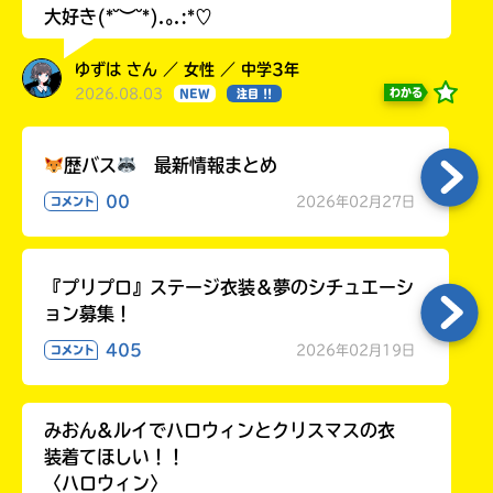
大好き(*˘︶˘*).｡.:*♡
ゆずは さん ／ 女性 ／ 中学3年
2026.08.03
わかる
NEW
注目 !!
歴バス
最新情報まとめ
00
2026年02月27日
コメント
『プリプロ』ステージ衣装＆夢のシチュエーシ
ョン募集！
405
2026年02月19日
コメント
みおん&ルイでハロウィンとクリスマスの衣
装着てほしい！！
〈ハロウィン〉