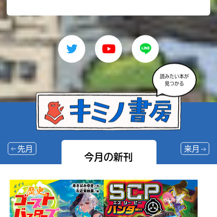
読みたい本が
見つかる
先月
来月
今月の新刊