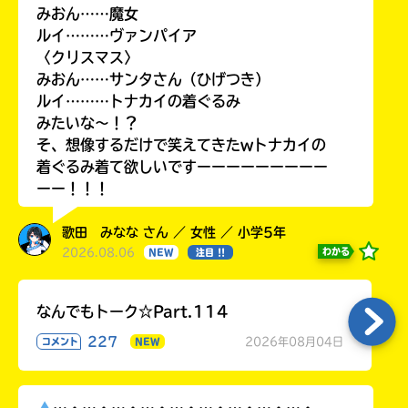
みおん……魔女
ルイ………ヴァンパイア
〈クリスマス〉
みおん……サンタさん（ひげつき）
ルイ………トナカイの着ぐるみ
みたいな〜！？
そ、想像するだけで笑えてきたwトナカイの
着ぐるみ着て欲しいですーーーーーーーーー
ーー！！！
歌田 みなな さん ／ 女性 ／ 小学5年
2026.08.06
わかる
NEW
注目 !!
なんでもトーク☆Part.114
227
2026年08月04日
コメント
NEW