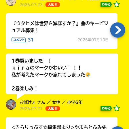
2026.07.23
わかる
人気 !!
『ウタヒメは世界を滅ぼすか？』曲のキービジ
ュアル募集！
31
2026年07月10日
コメント
1巻買いました ！
ｋｉｒａのマークかわいい ~ ！！
私が考えたマークか忘れてしまった
2巻楽しみ！
おばけぇ さん ／ 女性 ／ 小学6年
2026.07.21
わかる
人気 !!
<きらりっぷす☆編集部より>やまもとふみ先