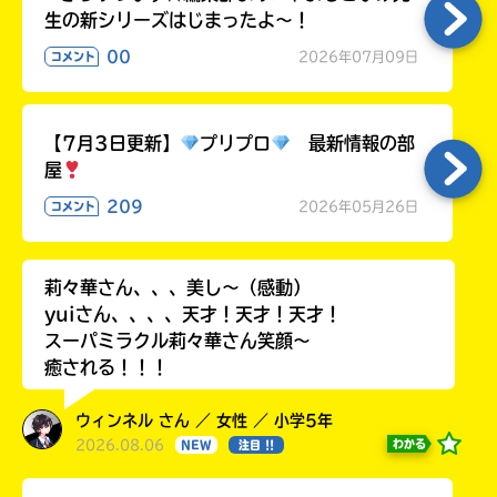
生の新シリーズはじまったよ～！
00
2026年07月09日
コメント
【7月3日更新】
プリプロ
最新情報の部
屋
209
2026年05月26日
コメント
莉々華さん、、、美し〜（感動）
yuiさん、、、、天才！天才！天才！
スーパミラクル莉々華さん笑顔〜
癒される！！！
ウィンネル さん ／ 女性 ／ 小学5年
2026.08.06
わかる
NEW
注目 !!