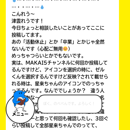
…・…・…・…・…・…・…・…・…・
…・・…・…
こんれう〜
津雲れうです！
今日ちょっと相談したいことがあってここに
投稿してます。
あの「活動休止」とか「卒業」とかじゃ全然
ないんです（心配ご無用
）
めっちゃつらいとかでもないです。
実は、MAKAI5チャンネルに何回か投稿して
るんですけど、アイコンを選択の時に、ゼル
くんを選択するんですけど反映?されて載せら
れる時は、星来ちゃんのアイコンでのっちゃ
ってるんです。なんででしょうか？ 違う人
の投稿かな〜と思ったりして確認しても、名
前も「津雲れう」だし、年齢も歳も投稿して
ぼく、のべぺんです。よろしく！
る内容も一緒なんですよ…しかも、選び間違
メニュー
ったかなーと思って何回も確認したし、3回ぐ
らい投稿して全部星来ちゃんでのってて、