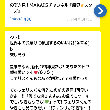
のぞき見！MAKAI５チャンネル『魔界
スタ
ーズ』
480
2026年03月10日
コメント
わ〜!!
世界中のお祭りに参加するのいいね!(≧∇≦)
b
楽しそう
星来ちゃん､新刊の情報見たよ!!あなたのドヤ
顔可愛いです
(ӦｖӦ｡)
フェリスくんもなんでか照れてて可愛かった
てかフェリスくん何?!この前の返信!!可愛い
かよ〜!!「何でも焼きますよ｡お魚でもケーキ
でも｡やきもちでも!
」って!!フェリスくんの
やきもち見てみたい…!!ファンサがすぎる〜!!