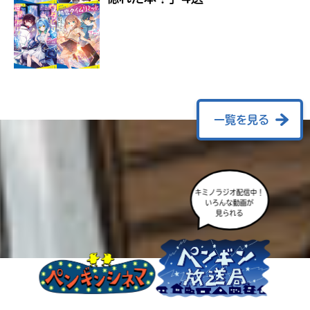
ラ
ー
が
あ
る
の
で、
も
一覧を見る
う
一
度
い
確
い
キミノラジオ配信中！
え
認
いろんな動画が
し
見られる
て
み
て
ね
戻