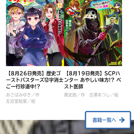
【8月26日発売】歴史ゴ
【8月19日発売】SCPハ
ーストバスターズ⑫字消士
ンター あやしい味方!? ペ
ご一行珍道中!?
スト医師
ぼくたちのマインクラフト
レッツゴー！まいぜんシス
冒険記 エンチャント剣
ターズ とつぜん、王様に
あさばみゆき／作
黒史郎／作
古澤あつし／絵
VS暴走モブ
左近堂絵里／絵
なってしまった結果！？
【7月8日発売】
針とら／作
五味まちと／絵
Ｍｉｎｅｃｒａｆｔカップ運
石崎洋司／文
書籍一覧へ
営委員会／協力
佐久間さのすけ／絵