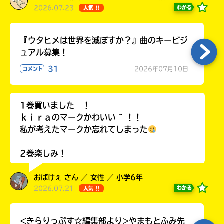
2026.07.23
わかる
人気 !!
『ウタヒメは世界を滅ぼすか？』曲のキービジ
ュアル募集！
31
2026年07月10日
コメント
1巻買いました ！
ｋｉｒａのマークかわいい ~ ！！
私が考えたマークか忘れてしまった
2巻楽しみ！
おばけぇ さん ／ 女性 ／ 小学6年
2026.07.21
わかる
人気 !!
<きらりっぷす☆編集部より>やまもとふみ先