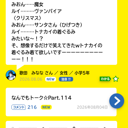
みおん……魔女
ルイ………ヴァンパイア
〈クリスマス〉
みおん……サンタさん（ひげつき）
ルイ………トナカイの着ぐるみ
みたいな〜！？
そ、想像するだけで笑えてきたwトナカイの
着ぐるみ着て欲しいですーーーーーーーーー
ーー！！！
歌田 みなな さん ／ 女性 ／ 小学5年
2026.08.06
わかる
NEW
注目 !!
なんでもトーク☆Part.114
216
2026年08月04日
コメント
NEW