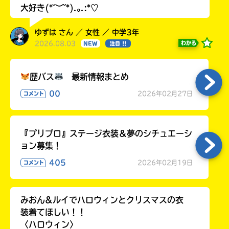
大好き(*˘︶˘*).｡.:*♡
ゆずは さん ／ 女性 ／ 中学3年
2026.08.03
わかる
NEW
注目 !!
歴バス
最新情報まとめ
00
2026年02月27日
コメント
『プリプロ』ステージ衣装＆夢のシチュエーシ
ョン募集！
405
2026年02月19日
コメント
みおん&ルイでハロウィンとクリスマスの衣
装着てほしい！！
〈ハロウィン〉