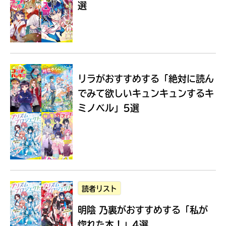
選
Loading
.
.
.
リラがおすすめする
「絶対に読ん
でみて欲しいキュンキュンするキ
ミノベル」5選
入
力
内
読者リスト
容
明陰 乃裏がおすすめする
「私が
に
エ
惚れた本！」4選