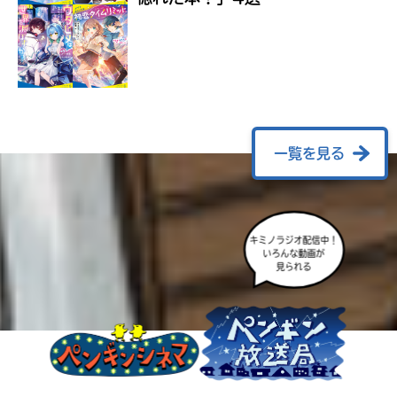
ラ
ー
が
あ
る
の
で、
も
一覧を見る
う
一
度
い
確
い
え
キミノラジオ配信中！
認
いろんな動画が
し
見られる
て
み
て
ね
戻