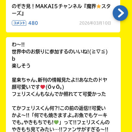
のぞき見！MAKAI５チャンネル『魔界
スタ
ーズ』
480
2026年03月10日
コメント
わ〜!!
世界中のお祭りに参加するのいいね!(≧∇≦)
b
楽しそう
星来ちゃん､新刊の情報見たよ!!あなたのドヤ
顔可愛いです
(ӦｖӦ｡)
フェリスくんもなんでか照れてて可愛かった
てかフェリスくん何?!この前の返信!!可愛い
かよ〜!!「何でも焼きますよ｡お魚でもケーキ
でも｡やきもちでも!
」って!!フェリスくんの
やきもち見てみたい…!!ファンサがすぎる〜!!