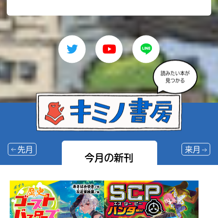
読みたい本が
見つかる
先月
来月
今月の新刊