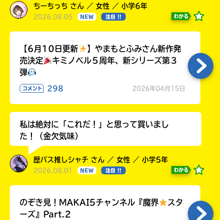
ちーちっち さん ／ 女性 ／ 小学6年
2026.08.05
わかる
NEW
注目 !!
【6月10日更新
】やまもとふみさん新作発
売決定
キミノベル５周年、新シリーズ第３
弾
298
2026年04月15日
コメント
私は絶対に「これだ！」と思って買いまし
た！（金欠気味）
歴バス推しシャチ さん ／ 女性 ／ 小学5年
2026.08.01
わかる
NEW
注目 !!
のぞき見！MAKAI5チャンネル『魔界
スタ
ーズ』Part.2