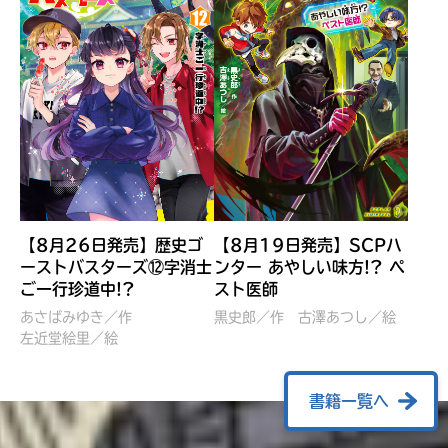
【8月26日発売】歴史ゴ
【8月19日発売】SCPハ
ーストバスターズ⑫字消士
ンター あやしい味方!? ペ
ご一行珍道中!?
スト医師
ぼくたちのマインクラフト
レッツゴー！まいぜんシス
冒険記 エンチャント剣
ターズ とつぜん、王様に
あさばみゆき／作
黒史郎／作
古澤あつし／絵
VS暴走モブ
左近堂絵里／絵
なってしまった結果！？
【7月8日発売】
針とら／作
五味まちと／絵
Ｍｉｎｅｃｒａｆｔカップ運
石崎洋司／文
書籍一覧へ
営委員会／協力
佐久間さのすけ／絵