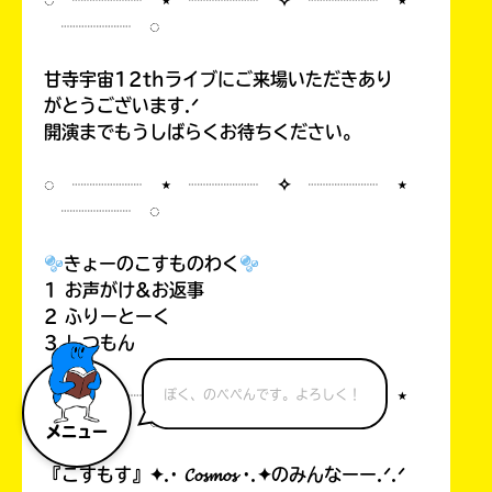
◌ ┈┈┈┈ ⋆ ┈┈┈┈ ✧ ┈┈┈┈ ⋆
┈┈┈┈ ◌
甘寺宇宙12thライブにご来場いただきあり
がとうございます.ᐟ
開演までもうしばらくお待ちください。
◌ ┈┈┈┈ ⋆ ┈┈┈┈ ✧ ┈┈┈┈ ⋆
┈┈┈┈ ◌
きょーのこすものわく
1 お声がけ&お返事
2 ふりーとーく
3 しつもん
◌ ┈┈┈┈ ⋆ ┈┈┈┈ ✧ ┈┈┈┈ ⋆
ぼく、のべぺんです。よろしく！
┈┈┈┈ ◌
メニュー
『こすもす』✦.· 𝓒𝓸𝓼𝓶𝓸𝓼 ·.✦のみんなーー.ᐟ.ᐟ