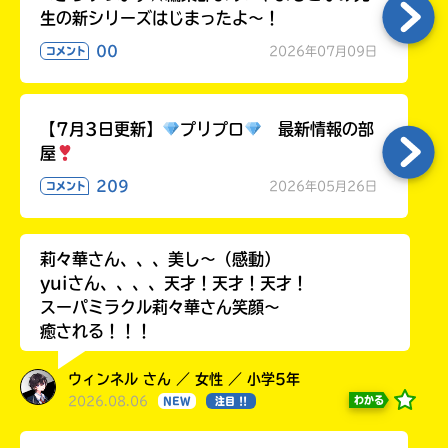
生の新シリーズはじまったよ～！
00
2026年07月09日
コメント
【7月3日更新】
プリプロ
最新情報の部
屋
209
2026年05月26日
コメント
莉々華さん、、、美し〜（感動）
yuiさん、、、、天才！天才！天才！
スーパミラクル莉々華さん笑顔〜
癒される！！！
ウィンネル さん ／ 女性 ／ 小学5年
2026.08.06
わかる
NEW
注目 !!