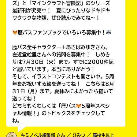
ズ」と「マインクラフト冒険記」のシリーズ
最新刊が発売中！ 夏にぴったりなドキドキ
ワクワクな物語、ぜひ読んでみてね～！
歴バスファンブックでいろいろ募集中！
￣￣￣￣￣￣￣￣￣￣￣￣￣￣￣￣￣￣
歴バス全キャラクター＋あさばみゆきさん、
左近堂絵里さんへの質問を募集中！ しめき
りは7月30日（火）まで。すでに2000件ほ
ど届いています。本当にありがとう！
そして、イラストコンテストも開さい中。5周
年をお祝いする絵を送ってね！ こちらは8月
31日（月）まで。夏休みによかったら描いて
送ってね！
どちらもくわしくは「歴バス
5周年スペシ
ャル情報！」のトピックスをチェックして
ね。
キミノベル編集部 さん ／ ひみつ ／ 高校生以上