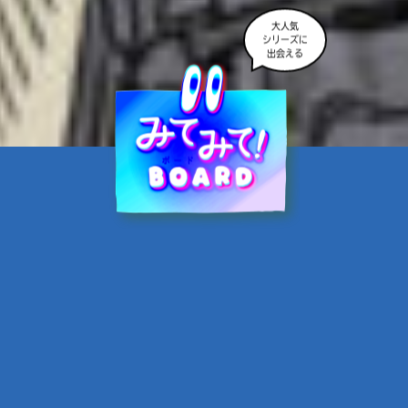
大人気
シリーズに
出会える
魔界☆スターズ②愛のため
に、悪魔と魂の契約
あんのまる／作
翡翠てう／絵