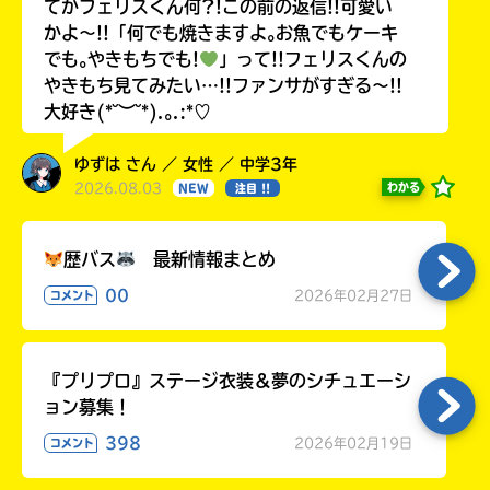
てかフェリスくん何?!この前の返信!!可愛い
かよ〜!!「何でも焼きますよ｡お魚でもケーキ
でも｡やきもちでも!
」って!!フェリスくんの
やきもち見てみたい…!!ファンサがすぎる〜!!
大好き(*˘︶˘*).｡.:*♡
ゆずは さん ／ 女性 ／ 中学3年
2026.08.03
わかる
NEW
注目 !!
歴バス
最新情報まとめ
00
2026年02月27日
コメント
『プリプロ』ステージ衣装＆夢のシチュエーシ
ョン募集！
398
2026年02月19日
コメント