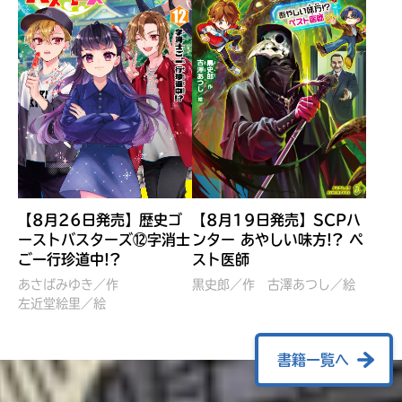
【8月26日発売】歴史ゴ
【8月19日発売】SCPハ
ーストバスターズ⑫字消士
ンター あやしい味方!? ペ
ご一行珍道中!?
スト医師
ぼくたちのマインクラフト
レッツゴー！まいぜんシス
冒険記 エンチャント剣
ターズ とつぜん、王様に
あさばみゆき／作
黒史郎／作
古澤あつし／絵
VS暴走モブ
左近堂絵里／絵
なってしまった結果！？
【7月8日発売】
針とら／作
五味まちと／絵
Ｍｉｎｅｃｒａｆｔカップ運
石崎洋司／文
書籍一覧へ
営委員会／協力
佐久間さのすけ／絵