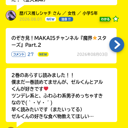
歴バス推しシャチ さん ／ 女性 ／ 小学5年
2026.08.01
わかる
NEW
注目 !!
のぞき見！MAKAI5チャンネル『魔界
スタ
ーズ』Part.2
27
2026年08月03日
コメント
NEW
2巻のあらすじ読みました！！
僕まだ一巻読めてませんが、ゼルくんとアル
くんが好きです
ツンデレ系と、ふわふわ系男子めっちゃすき
なので(｀・∀・´)
早く読みたいです（またいってる）
ゼルくんの好きな食べ物教えてほしい…