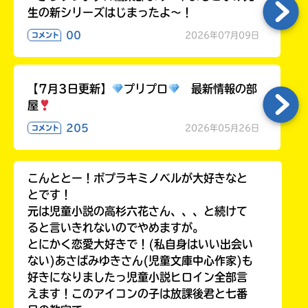
生の新シリーズはじまったよ～！
00
2026年07月09日
コメント
【7月3日更新】
プリプロ
最新情報の部
屋
205
2026年05月26日
コメント
こんととー！ポプラキミノベルが大好きなと
とです！
元は児童小説の高杉六花さん、、、と続けて
ると言いきれないのでやめますが。
とにかく恋愛大好きで！(私自身はいい出会い
ない)あさばみゆきさん(児童文庫中心作家)も
好きになりましたっ児童小説ヒロイン全部言
えます！このアイコンの子は放課後君と七番