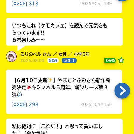
313
2026年05月13日
コメント
いつもこれ（ケモカフェ）を読んで元気をも
らっています!!
６巻楽しみ～～
るりのベル さん ／ 女性 ／ 小学5年
2026.08.04
わかる
NEW
注目 !!
【6月10日更新
】やまもとふみさん新作発
売決定
キミノベル５周年、新シリーズ第３
弾
298
2026年04月15日
コメント
私は絶対に「これだ！」と思って買いまし
た！（金欠気味）