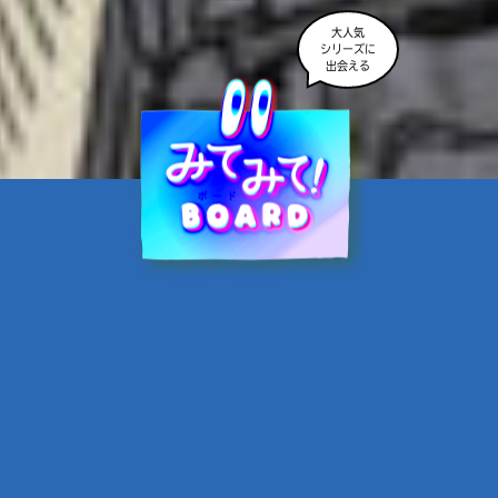
大人気
シリーズに
出会える
魔界☆スターズ②愛のため
に、悪魔と魂の契約
あんのまる／作
翡翠てう／絵