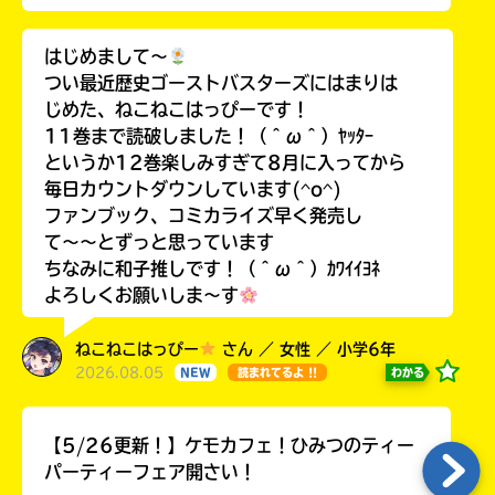
はじめまして〜
つい最近歴史ゴーストバスターズにはまりは
じめた、ねこねこはっぴーです！
11巻まで読破しました！（＾ω＾）ﾔｯﾀｰ
というか12巻楽しみすぎて8月に入ってから
毎日カウントダウンしています(^o^)
ファンブック、コミカライズ早く発売し
て〜〜とずっと思っています
ちなみに和子推しです！（＾ω＾）ｶﾜｲｲﾖﾈ
よろしくお願いしま〜す
ねこねこはっぴー
さん ／ 女性 ／ 小学6年
2026.08.05
わかる
NEW
読まれてるよ !!
【5/26更新！】ケモカフェ！ひみつのティー
パーティーフェア開さい！