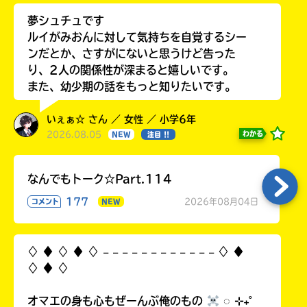
夢シュチュです
ルイがみおんに対して気持ちを自覚するシー
ンだとか、さすがにないと思うけど告った
り、2人の関係性が深まると嬉しいです。
また、幼少期の話をもっと知りたいです。
いぇぁ☆ さん ／ 女性 ／ 小学6年
2026.08.05
わかる
NEW
注目 !!
なんでもトーク☆Part.114
177
2026年08月04日
コメント
NEW
♢ ♦︎ ♢ ♦︎ ♢ 𓐄 𓐄 𓐄 𓐄 𓐄 𓐄 𓐄 𓐄 𓐄 𓐄 𓐄 𓐄 ♢ ♦︎
♢ ♦︎ ♢
オマエの身も心もぜーんぶ俺のもの
◌ ⊹₊˚