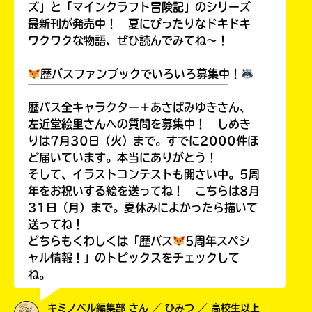
ズ」と「マインクラフト冒険記」のシリーズ
最新刊が発売中！ 夏にぴったりなドキドキ
ワクワクな物語、ぜひ読んでみてね～！
歴バスファンブックでいろいろ募集中！
￣￣￣￣￣￣￣￣￣￣￣￣￣￣￣￣￣￣
歴バス全キャラクター＋あさばみゆきさん、
左近堂絵里さんへの質問を募集中！ しめき
りは7月30日（火）まで。すでに2000件ほ
ど届いています。本当にありがとう！
そして、イラストコンテストも開さい中。5周
年をお祝いする絵を送ってね！ こちらは8月
31日（月）まで。夏休みによかったら描いて
送ってね！
どちらもくわしくは「歴バス
5周年スペシ
ャル情報！」のトピックスをチェックして
ね。
キミノベル編集部 さん ／ ひみつ ／ 高校生以上