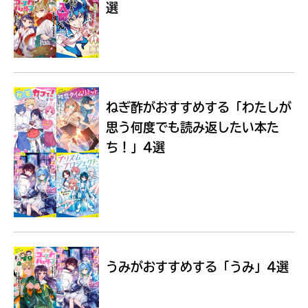
選
Loading
.
.
.
ねぎ酢がおすすめする
「わたしが
思う何度でも読み返したい本た
ち！」4選
入
力
内
うみがおすすめする
「うみ」4選
容
に
エ