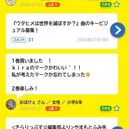
2026.07.23
わかる
人気 !!
『ウタヒメは世界を滅ぼすか？』曲のキービジ
ュアル募集！
31
2026年07月10日
コメント
1巻買いました ！
ｋｉｒａのマークかわいい ~ ！！
私が考えたマークか忘れてしまった
2巻楽しみ！
おばけぇ さん ／ 女性 ／ 小学6年
2026.07.21
わかる
人気 !!
<きらりっぷす☆編集部より>やまもとふみ先