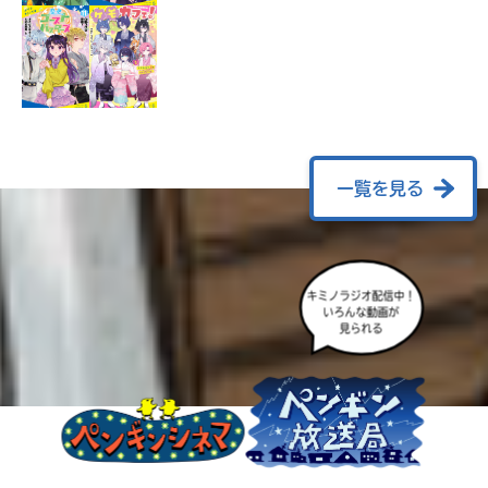
ラ
ー
が
あ
る
の
で、
も
一覧を見る
う
一
度
い
確
い
キミノラジオ配信中！
え
認
いろんな動画が
見られる
し
て
み
て
ね
戻