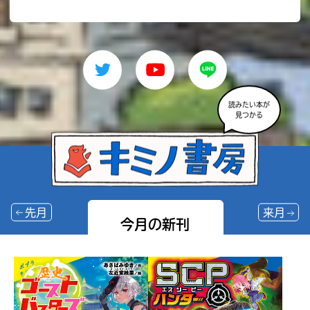
読みたい本が
見つかる
先月
来月
今月の新刊