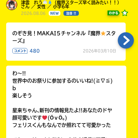
津雲 れう
（魔界スターズ早く読みたい！！）
さん ／ 女性 ／ 小学6年
2026.08.06
わかる
NEW
注目 !!
のぞき見！MAKAI５チャンネル『魔界
スタ
ーズ』
480
2026年03月10日
コメント
わ〜!!
世界中のお祭りに参加するのいいね!(≧∇≦)
b
楽しそう
星来ちゃん､新刊の情報見たよ!!あなたのドヤ
顔可愛いです
(ӦｖӦ｡)
フェリスくんもなんでか照れてて可愛かった