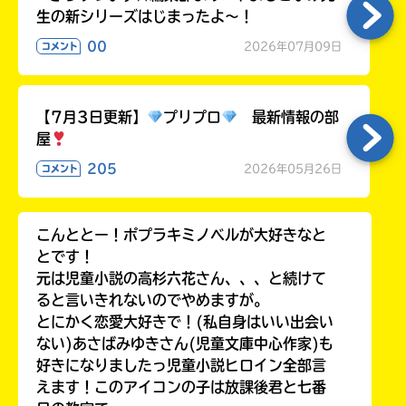
生の新シリーズはじまったよ～！
00
2026年07月09日
コメント
【7月3日更新】
プリプロ
最新情報の部
屋
205
2026年05月26日
コメント
こんととー！ポプラキミノベルが大好きなと
とです！
元は児童小説の高杉六花さん、、、と続けて
ると言いきれないのでやめますが。
とにかく恋愛大好きで！(私自身はいい出会い
ない)あさばみゆきさん(児童文庫中心作家)も
好きになりましたっ児童小説ヒロイン全部言
えます！このアイコンの子は放課後君と七番