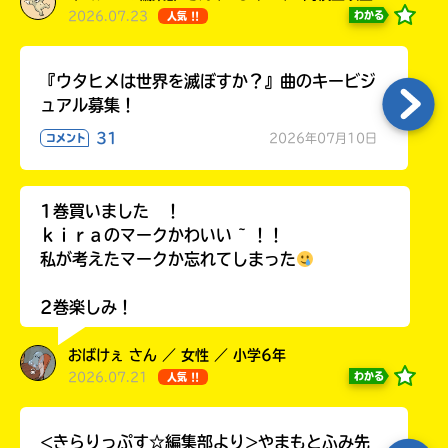
2026.07.23
わかる
人気 !!
『ウタヒメは世界を滅ぼすか？』曲のキービジ
ュアル募集！
31
2026年07月10日
コメント
1巻買いました ！
ｋｉｒａのマークかわいい ~ ！！
私が考えたマークか忘れてしまった
2巻楽しみ！
おばけぇ さん ／ 女性 ／ 小学6年
2026.07.21
わかる
人気 !!
<きらりっぷす☆編集部より>やまもとふみ先