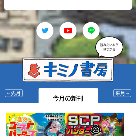
読みたい本が
見つかる
先月
来月
今月の新刊