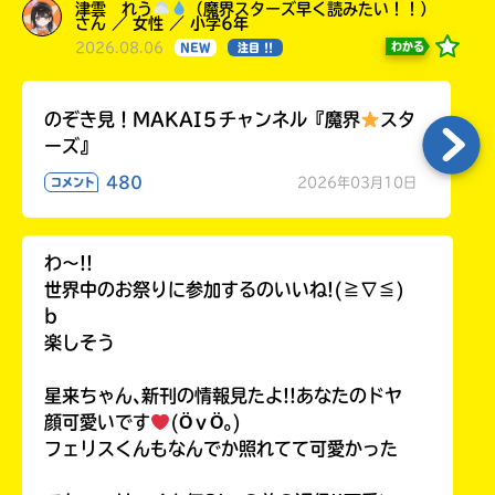
津雲 れう
（魔界スターズ早く読みたい！！）
さん ／ 女性 ／ 小学6年
2026.08.06
わかる
NEW
注目 !!
のぞき見！MAKAI５チャンネル『魔界
スタ
ーズ』
480
2026年03月10日
コメント
わ〜!!
世界中のお祭りに参加するのいいね!(≧∇≦)
b
楽しそう
星来ちゃん､新刊の情報見たよ!!あなたのドヤ
顔可愛いです
(ӦｖӦ｡)
フェリスくんもなんでか照れてて可愛かった