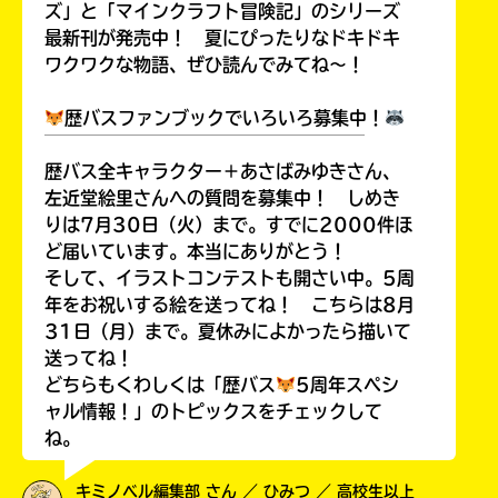
ズ」と「マインクラフト冒険記」のシリーズ
最新刊が発売中！ 夏にぴったりなドキドキ
ワクワクな物語、ぜひ読んでみてね～！
歴バスファンブックでいろいろ募集中！
￣￣￣￣￣￣￣￣￣￣￣￣￣￣￣￣￣￣
歴バス全キャラクター＋あさばみゆきさん、
左近堂絵里さんへの質問を募集中！ しめき
りは7月30日（火）まで。すでに2000件ほ
ど届いています。本当にありがとう！
そして、イラストコンテストも開さい中。5周
年をお祝いする絵を送ってね！ こちらは8月
31日（月）まで。夏休みによかったら描いて
送ってね！
どちらもくわしくは「歴バス
5周年スペシ
ャル情報！」のトピックスをチェックして
ね。
キミノベル編集部 さん ／ ひみつ ／ 高校生以上