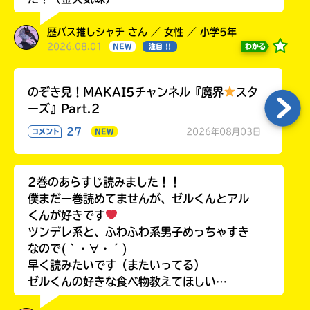
歴バス推しシャチ さん ／ 女性 ／ 小学5年
2026.08.01
わかる
NEW
注目 !!
のぞき見！MAKAI5チャンネル『魔界
スタ
ーズ』Part.2
27
2026年08月03日
コメント
NEW
2巻のあらすじ読みました！！
僕まだ一巻読めてませんが、ゼルくんとアル
くんが好きです
ツンデレ系と、ふわふわ系男子めっちゃすき
なので(｀・∀・´)
早く読みたいです（またいってる）
ゼルくんの好きな食べ物教えてほしい…