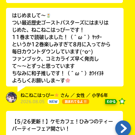
はじめまして〜
つい最近歴史ゴーストバスターズにはまりは
じめた、ねこねこはっぴーです！
11巻まで読破しました！（＾ω＾）ﾔｯﾀｰ
というか12巻楽しみすぎて8月に入ってから
毎日カウントダウンしています(^o^)
ファンブック、コミカライズ早く発売し
て〜〜とずっと思っています
ちなみに和子推しです！（＾ω＾）ｶﾜｲｲﾖﾈ
よろしくお願いしま〜す
ねこねこはっぴー
さん ／ 女性 ／ 小学6年
2026.08.05
わかる
NEW
読まれてるよ !!
【5/26更新！】ケモカフェ！ひみつのティー
パーティーフェア開さい！