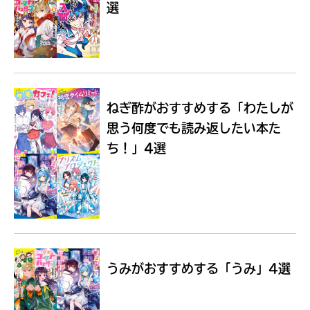
選
Loading
.
.
.
ねぎ酢がおすすめする
「わたしが
思う何度でも読み返したい本た
ち！」4選
入
力
内
うみがおすすめする
「うみ」4選
容
に
エ