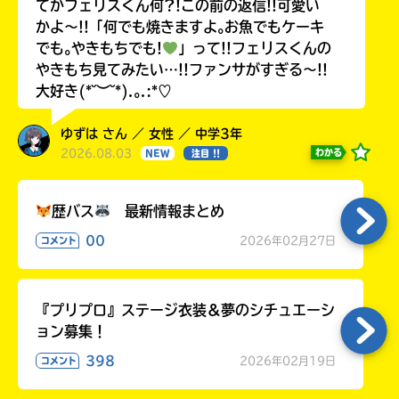
てかフェリスくん何?!この前の返信!!可愛い
かよ〜!!「何でも焼きますよ｡お魚でもケーキ
でも｡やきもちでも!
」って!!フェリスくんの
やきもち見てみたい…!!ファンサがすぎる〜!!
大好き(*˘︶˘*).｡.:*♡
ゆずは さん ／ 女性 ／ 中学3年
2026.08.03
わかる
NEW
注目 !!
歴バス
最新情報まとめ
00
2026年02月27日
コメント
『プリプロ』ステージ衣装＆夢のシチュエーシ
ョン募集！
398
2026年02月19日
コメント