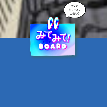
大人気
シリーズに
出会える
魔界☆スターズ②愛のため
に、悪魔と魂の契約
あんのまる／作
翡翠てう／絵