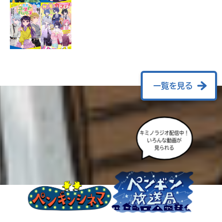
ラ
ー
が
あ
る
の
で、
も
一覧を見る
う
一
度
い
確
い
え
キミノラジオ配信中！
認
いろんな動画が
し
見られる
て
み
て
ね
戻