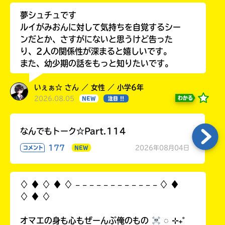
夢シュチュです
ルイがみおんに対して気持ちを自覚するシー
ンだとか、さすがにないと思うけど告った
り、2人の関係性が深まると嬉しいです。
また、幼少期の話をもっと知りたいです。
いぇぁ☆ さん ／ 女性 ／ 小学6年
2026.08.05
わかる
NEW
注目 !!
なんでもトーク☆Part.114
177
2026年08月04日
コメント
NEW
♢ ♦︎ ♢ ♦︎ ♢ 𓐄 𓐄 𓐄 𓐄 𓐄 𓐄 𓐄 𓐄 𓐄 𓐄 𓐄 𓐄 ♢ ♦︎
♢ ♦︎ ♢
オマエの身も心もぜーんぶ俺のもの
◌ ⊹₊˚