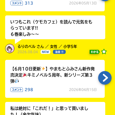
313
2026年05月13日
コメント
いつもこれ（ケモカフェ）を読んで元気をも
らっています!!
６巻楽しみ～～
るりのベル さん ／ 女性 ／ 小学5年
2026.08.04
わかる
NEW
注目 !!
【6月10日更新
】やまもとふみさん新作発
売決定
キミノベル５周年、新シリーズ第３
弾
298
2026年04月15日
コメント
私は絶対に「これだ！」と思って買いまし
た！（金欠気味）