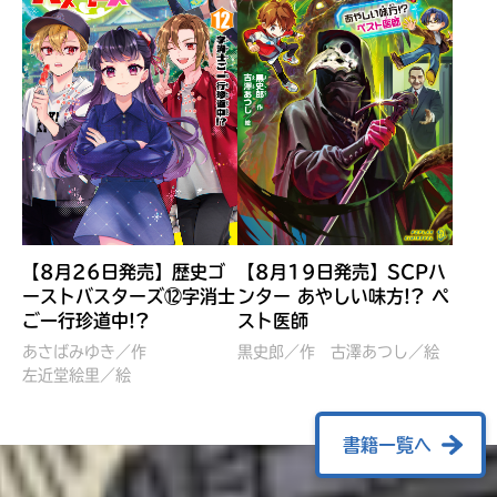
【8月26日発売】歴史ゴ
【8月19日発売】SCPハ
ーストバスターズ⑫字消士
ンター あやしい味方!? ペ
ご一行珍道中!?
スト医師
ぼくたちのマインクラフト
レッツゴー！まいぜんシス
冒険記 エンチャント剣
ターズ とつぜん、王様に
あさばみゆき／作
黒史郎／作
古澤あつし／絵
VS暴走モブ
左近堂絵里／絵
なってしまった結果！？
【7月8日発売】
針とら／作
五味まちと／絵
Ｍｉｎｅｃｒａｆｔカップ運
石崎洋司／文
書籍一覧へ
営委員会／協力
佐久間さのすけ／絵