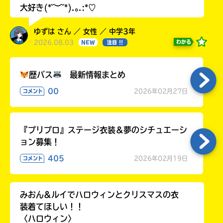
大好き(*˘︶˘*).｡.:*♡
ゆずは さん ／ 女性 ／ 中学3年
2026.08.03
わかる
NEW
注目 !!
歴バス
最新情報まとめ
00
2026年02月27日
コメント
『プリプロ』ステージ衣装＆夢のシチュエーシ
ョン募集！
405
2026年02月19日
コメント
みおん&ルイでハロウィンとクリスマスの衣
装着てほしい！！
〈ハロウィン〉