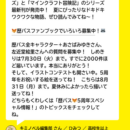
ズ」と「マインクラフト冒険記」のシリーズ
最新刊が発売中！ 夏にぴったりなドキドキ
ワクワクな物語、ぜひ読んでみてね～！
歴バスファンブックでいろいろ募集中！
￣￣￣￣￣￣￣￣￣￣￣￣￣￣￣￣￣￣
歴バス全キャラクター＋あさばみゆきさん、
左近堂絵里さんへの質問を募集中！ しめき
りは7月30日（火）まで。すでに2000件ほ
ど届いています。本当にありがとう！
そして、イラストコンテストも開さい中。5周
年をお祝いする絵を送ってね！ こちらは8月
31日（月）まで。夏休みによかったら描いて
送ってね！
どちらもくわしくは「歴バス
5周年スペシ
ャル情報！」のトピックスをチェックして
ね。
キミノベル編集部 さん ／ ひみつ ／ 高校生以上