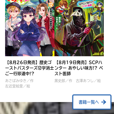
【8月26日発売】歴史ゴ
【8月19日発売】SCPハ
ーストバスターズ⑫字消士
ンター あやしい味方!? ペ
ご一行珍道中!?
スト医師
ぼくたちのマインクラフト
レッツゴー！まいぜんシス
冒険記 エンチャント剣
ターズ とつぜん、王様に
あさばみゆき／作
黒史郎／作
古澤あつし／絵
VS暴走モブ
左近堂絵里／絵
なってしまった結果！？
【7月8日発売】
針とら／作
五味まちと／絵
Ｍｉｎｅｃｒａｆｔカップ運
石崎洋司／文
書籍一覧へ
営委員会／協力
佐久間さのすけ／絵