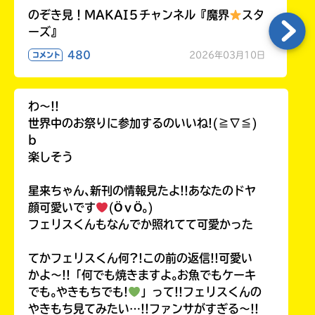
のぞき見！MAKAI５チャンネル『魔界
スタ
ーズ』
480
2026年03月10日
コメント
わ〜!!
世界中のお祭りに参加するのいいね!(≧∇≦)
b
楽しそう
星来ちゃん､新刊の情報見たよ!!あなたのドヤ
顔可愛いです
(ӦｖӦ｡)
フェリスくんもなんでか照れてて可愛かった
てかフェリスくん何?!この前の返信!!可愛い
かよ〜!!「何でも焼きますよ｡お魚でもケーキ
でも｡やきもちでも!
」って!!フェリスくんの
やきもち見てみたい…!!ファンサがすぎる〜!!