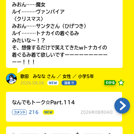
みおん……魔女
ルイ………ヴァンパイア
〈クリスマス〉
みおん……サンタさん（ひげつき）
ルイ………トナカイの着ぐるみ
みたいな〜！？
そ、想像するだけで笑えてきたwトナカイの
着ぐるみ着て欲しいですーーーーーーーーー
ーー！！！
歌田 みなな さん ／ 女性 ／ 小学5年
2026.08.06
わかる
NEW
注目 !!
なんでもトーク☆Part.114
216
2026年08月04日
コメント
NEW