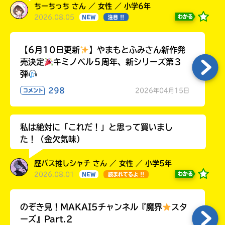
ちーちっち さん ／ 女性 ／ 小学6年
2026.08.05
わかる
NEW
注目 !!
【6月10日更新
】やまもとふみさん新作発
売決定
キミノベル５周年、新シリーズ第３
弾
298
2026年04月15日
コメント
私は絶対に「これだ！」と思って買いまし
た！（金欠気味）
歴バス推しシャチ さん ／ 女性 ／ 小学5年
2026.08.01
わかる
NEW
読まれてるよ !!
のぞき見！MAKAI5チャンネル『魔界
スタ
ーズ』Part.2