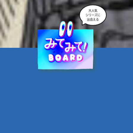
大人気
シリーズに
出会える
魔界☆スターズ②愛のため
に、悪魔と魂の契約
あんのまる／作
翡翠てう／絵