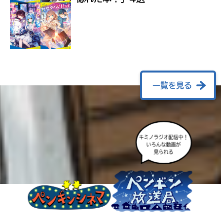
ラ
ー
が
あ
る
の
で、
も
一覧を見る
う
一
度
い
確
い
キミノラジオ配信中！
え
認
いろんな動画が
し
見られる
て
み
て
ね
戻