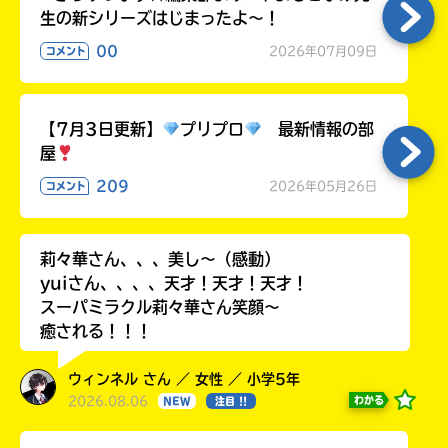
生の新シリーズはじまったよ～！
00
2026年07月09日
コメント
【7月3日更新】
プリプロ
最新情報の部
屋
209
2026年05月26日
コメント
莉々華さん、、、美し〜（感動）
yuiさん、、、、天才！天才！天才！
スーパミラクル莉々華さん笑顔〜
癒される！！！
ウィンネル さん ／ 女性 ／ 小学5年
2026.08.06
わかる
NEW
注目 !!