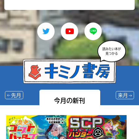
読みたい本が
見つかる
先月
来月
今月の新刊