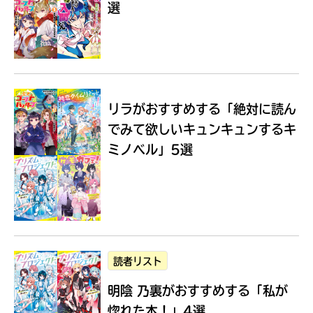
選
Loading
.
.
.
リラがおすすめする
「絶対に読ん
でみて欲しいキュンキュンするキ
ミノベル」5選
入
力
内
読者リスト
容
明陰 乃裏がおすすめする
「私が
に
エ
惚れた本！」4選