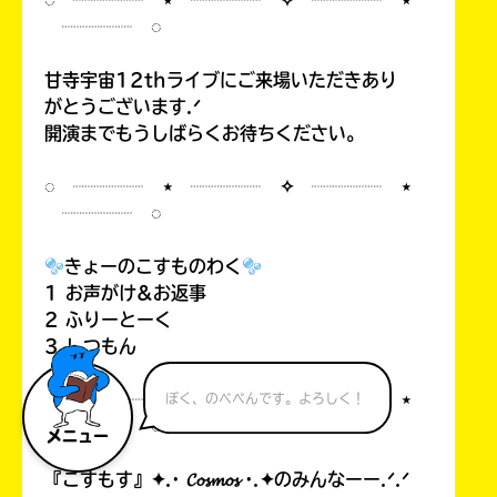
◌ ┈┈┈┈ ⋆ ┈┈┈┈ ✧ ┈┈┈┈ ⋆
┈┈┈┈ ◌
甘寺宇宙12thライブにご来場いただきあり
がとうございます.ᐟ
開演までもうしばらくお待ちください。
◌ ┈┈┈┈ ⋆ ┈┈┈┈ ✧ ┈┈┈┈ ⋆
┈┈┈┈ ◌
きょーのこすものわく
1 お声がけ&お返事
2 ふりーとーく
3 しつもん
◌ ┈┈┈┈ ⋆ ┈┈┈┈ ✧ ┈┈┈┈ ⋆
ぼく、のべぺんです。よろしく！
┈┈┈┈ ◌
メニュー
『こすもす』✦.· 𝓒𝓸𝓼𝓶𝓸𝓼 ·.✦のみんなーー.ᐟ.ᐟ