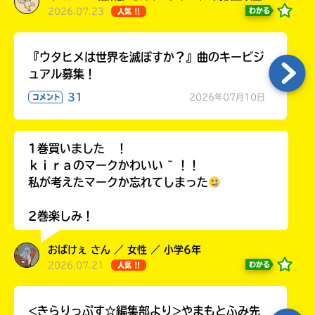
2026.07.23
わかる
人気 !!
『ウタヒメは世界を滅ぼすか？』曲のキービジ
ュアル募集！
31
2026年07月10日
コメント
1巻買いました ！
ｋｉｒａのマークかわいい ~ ！！
私が考えたマークか忘れてしまった
2巻楽しみ！
おばけぇ さん ／ 女性 ／ 小学6年
2026.07.21
わかる
人気 !!
<きらりっぷす☆編集部より>やまもとふみ先