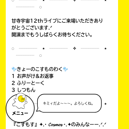
◌ ┈┈┈┈ ⋆ ┈┈┈┈ ✧ ┈┈┈┈ ⋆
┈┈┈┈ ◌
甘寺宇宙12thライブにご来場いただきあり
がとうございます.ᐟ
開演までもうしばらくお待ちください。
◌ ┈┈┈┈ ⋆ ┈┈┈┈ ✧ ┈┈┈┈ ⋆
┈┈┈┈ ◌
きょーのこすものわく
1 お声がけ&お返事
2 ふりーとーく
3 しつもん
◌ ┈┈┈┈ ⋆ ┈┈┈┈ ✧ ┈┈┈┈ ⋆
キミィだよ～～～。よろしくね。
┈┈┈┈ ◌
メニュー
『こすもす』✦.· 𝓒𝓸𝓼𝓶𝓸𝓼 ·.✦のみんなーー.ᐟ.ᐟ