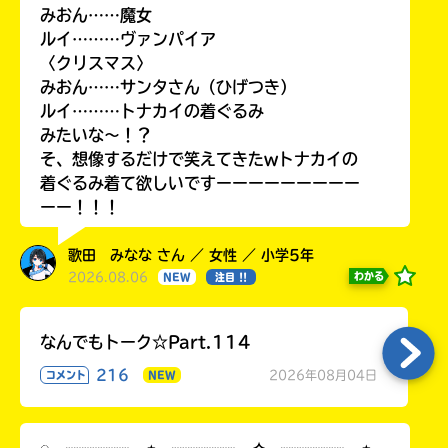
みおん……魔女
ルイ………ヴァンパイア
〈クリスマス〉
みおん……サンタさん（ひげつき）
ルイ………トナカイの着ぐるみ
みたいな〜！？
そ、想像するだけで笑えてきたwトナカイの
着ぐるみ着て欲しいですーーーーーーーーー
ーー！！！
歌田 みなな さん ／ 女性 ／ 小学5年
2026.08.06
わかる
NEW
注目 !!
なんでもトーク☆Part.114
216
2026年08月04日
コメント
NEW