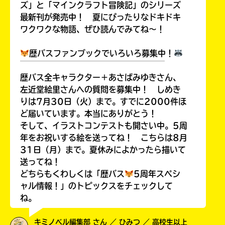
ズ」と「マインクラフト冒険記」のシリーズ
最新刊が発売中！ 夏にぴったりなドキドキ
ワクワクな物語、ぜひ読んでみてね～！
歴バスファンブックでいろいろ募集中！
￣￣￣￣￣￣￣￣￣￣￣￣￣￣￣￣￣￣
歴バス全キャラクター＋あさばみゆきさん、
左近堂絵里さんへの質問を募集中！ しめき
りは7月30日（火）まで。すでに2000件ほ
ど届いています。本当にありがとう！
そして、イラストコンテストも開さい中。5周
年をお祝いする絵を送ってね！ こちらは8月
31日（月）まで。夏休みによかったら描いて
送ってね！
どちらもくわしくは「歴バス
5周年スペシ
ャル情報！」のトピックスをチェックして
ね。
キミノベル編集部 さん ／ ひみつ ／ 高校生以上