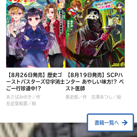
【8月26日発売】歴史ゴ
【8月19日発売】SCPハ
ーストバスターズ⑫字消士
ンター あやしい味方!? ペ
ご一行珍道中!?
スト医師
ぼくたちのマインクラフト
レッツゴー！まいぜんシス
冒険記 エンチャント剣
ターズ とつぜん、王様に
あさばみゆき／作
黒史郎／作
古澤あつし／絵
VS暴走モブ
左近堂絵里／絵
なってしまった結果！？
【7月8日発売】
針とら／作
五味まちと／絵
Ｍｉｎｅｃｒａｆｔカップ運
石崎洋司／文
書籍一覧へ
営委員会／協力
佐久間さのすけ／絵