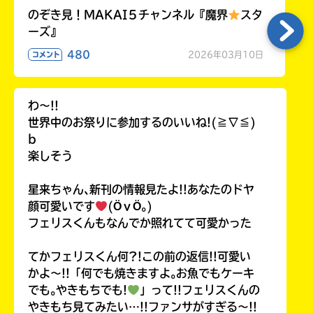
のぞき見！MAKAI５チャンネル『魔界
スタ
ーズ』
480
2026年03月10日
コメント
わ〜!!
世界中のお祭りに参加するのいいね!(≧∇≦)
b
楽しそう
星来ちゃん､新刊の情報見たよ!!あなたのドヤ
顔可愛いです
(ӦｖӦ｡)
フェリスくんもなんでか照れてて可愛かった
てかフェリスくん何?!この前の返信!!可愛い
かよ〜!!「何でも焼きますよ｡お魚でもケーキ
でも｡やきもちでも!
」って!!フェリスくんの
やきもち見てみたい…!!ファンサがすぎる〜!!