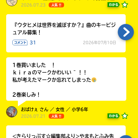
2026.07.23
わかる
人気 !!
『ウタヒメは世界を滅ぼすか？』曲のキービジ
ュアル募集！
31
2026年07月10日
コメント
1巻買いました ！
ｋｉｒａのマークかわいい ~ ！！
私が考えたマークか忘れてしまった
2巻楽しみ！
おばけぇ さん ／ 女性 ／ 小学6年
2026.07.21
わかる
人気 !!
<きらりっぷす☆編集部より>やまもとふみ先