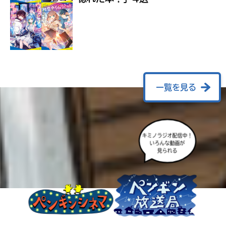
ラ
ー
が
あ
る
の
で、
も
一覧を見る
う
一
度
い
確
い
キミノラジオ配信中！
え
認
いろんな動画が
見られる
し
て
み
て
ね
戻