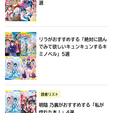
選
Loading
.
.
.
リラがおすすめする
「絶対に読ん
でみて欲しいキュンキュンするキ
ミノベル」5選
入
力
内
読者リスト
容
明陰 乃裏がおすすめする
「私が
に
エ
惚れた本！」4選