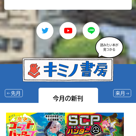
読みたい本が
見つかる
先月
来月
今月の新刊