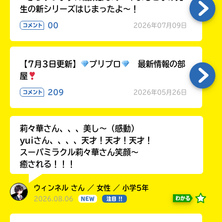
生の新シリーズはじまったよ～！
00
2026年07月09日
コメント
【7月3日更新】
プリプロ
最新情報の部
屋
209
2026年05月26日
コメント
莉々華さん、、、美し〜（感動）
yuiさん、、、、天才！天才！天才！
スーパミラクル莉々華さん笑顔〜
癒される！！！
ウィンネル さん ／ 女性 ／ 小学5年
2026.08.06
わかる
NEW
注目 !!