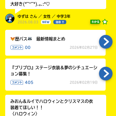
大好き(*˘︶˘*).｡.:*♡
ゆずは さん ／ 女性 ／ 中学3年
2026.08.03
わかる
NEW
注目 !!
歴バス
最新情報まとめ
00
2026年02月27日
コメント
『プリプロ』ステージ衣装＆夢のシチュエーシ
ョン募集！
405
2026年02月19日
コメント
みおん&ルイでハロウィンとクリスマスの衣
装着てほしい！！
〈ハロウィン〉