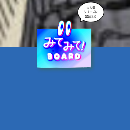
大人気
シリーズに
出会える
魔界☆スターズ②愛のため
に、悪魔と魂の契約
あんのまる／作
翡翠てう／絵