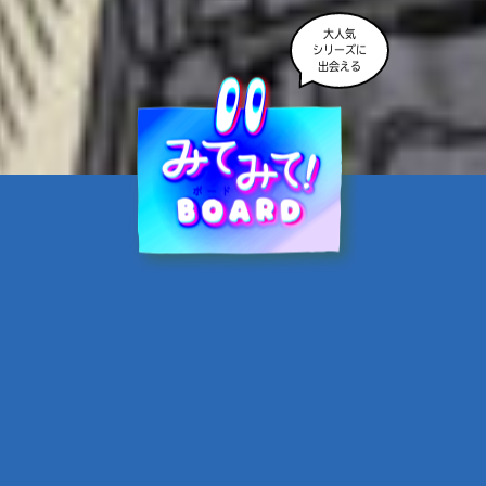
大人気
シリーズに
出会える
魔界☆スターズ②愛のため
に、悪魔と魂の契約
あんのまる／作
翡翠てう／絵