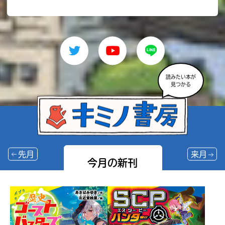
読みたい本が
見つかる
先月
来月
今月の新刊