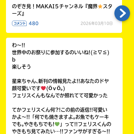
のぞき見！MAKAI５チャンネル『魔界
スタ
ーズ』
480
2026年03月10日
コメント
わ〜!!
世界中のお祭りに参加するのいいね!(≧∇≦)
b
楽しそう
星来ちゃん､新刊の情報見たよ!!あなたのドヤ
顔可愛いです
(ӦｖӦ｡)
フェリスくんもなんでか照れてて可愛かった
てかフェリスくん何?!この前の返信!!可愛い
かよ〜!!「何でも焼きますよ｡お魚でもケーキ
でも｡やきもちでも!
」って!!フェリスくんの
やきもち見てみたい…!!ファンサがすぎる〜!!