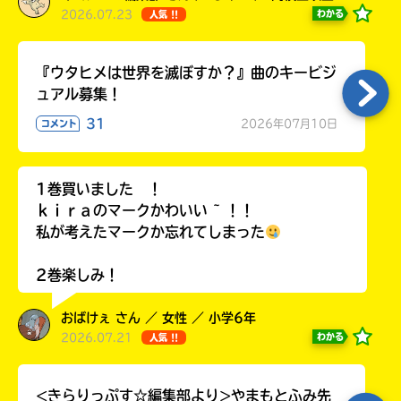
2026.07.23
わかる
人気 !!
『ウタヒメは世界を滅ぼすか？』曲のキービジ
ュアル募集！
31
2026年07月10日
コメント
1巻買いました ！
ｋｉｒａのマークかわいい ~ ！！
私が考えたマークか忘れてしまった
2巻楽しみ！
おばけぇ さん ／ 女性 ／ 小学6年
2026.07.21
わかる
人気 !!
<きらりっぷす☆編集部より>やまもとふみ先