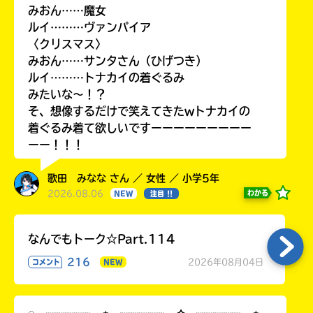
みおん……魔女
ルイ………ヴァンパイア
〈クリスマス〉
みおん……サンタさん（ひげつき）
ルイ………トナカイの着ぐるみ
みたいな〜！？
そ、想像するだけで笑えてきたwトナカイの
着ぐるみ着て欲しいですーーーーーーーーー
ーー！！！
歌田 みなな さん ／ 女性 ／ 小学5年
2026.08.06
わかる
NEW
注目 !!
なんでもトーク☆Part.114
216
2026年08月04日
コメント
NEW