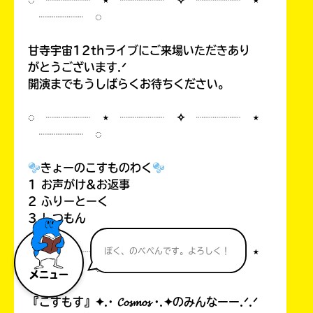
◌ ┈┈┈┈ ⋆ ┈┈┈┈ ✧ ┈┈┈┈ ⋆
┈┈┈┈ ◌
甘寺宇宙12thライブにご来場いただきあり
がとうございます.ᐟ
開演までもうしばらくお待ちください。
◌ ┈┈┈┈ ⋆ ┈┈┈┈ ✧ ┈┈┈┈ ⋆
┈┈┈┈ ◌
きょーのこすものわく
1 お声がけ&お返事
2 ふりーとーく
3 しつもん
◌ ┈┈┈┈ ⋆ ┈┈┈┈ ✧ ┈┈┈┈ ⋆
ぼく、のべぺんです。よろしく！
┈┈┈┈ ◌
メニュー
『こすもす』✦.· 𝓒𝓸𝓼𝓶𝓸𝓼 ·.✦のみんなーー.ᐟ.ᐟ