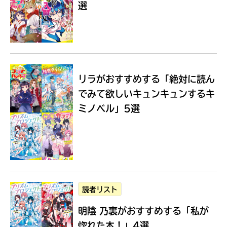
選
Loading
.
.
.
リラがおすすめする
「絶対に読ん
でみて欲しいキュンキュンするキ
ミノベル」5選
入
力
内
読者リスト
容
明陰 乃裏がおすすめする
「私が
に
エ
惚れた本！」4選