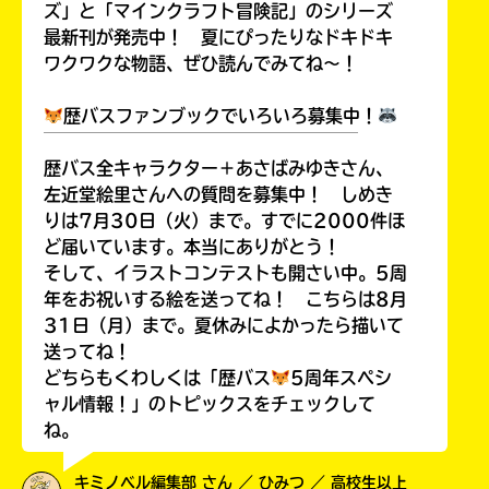
ズ」と「マインクラフト冒険記」のシリーズ
最新刊が発売中！ 夏にぴったりなドキドキ
ワクワクな物語、ぜひ読んでみてね～！
歴バスファンブックでいろいろ募集中！
￣￣￣￣￣￣￣￣￣￣￣￣￣￣￣￣￣￣
歴バス全キャラクター＋あさばみゆきさん、
左近堂絵里さんへの質問を募集中！ しめき
りは7月30日（火）まで。すでに2000件ほ
ど届いています。本当にありがとう！
そして、イラストコンテストも開さい中。5周
年をお祝いする絵を送ってね！ こちらは8月
31日（月）まで。夏休みによかったら描いて
送ってね！
どちらもくわしくは「歴バス
5周年スペシ
ャル情報！」のトピックスをチェックして
ね。
キミノベル編集部 さん ／ ひみつ ／ 高校生以上