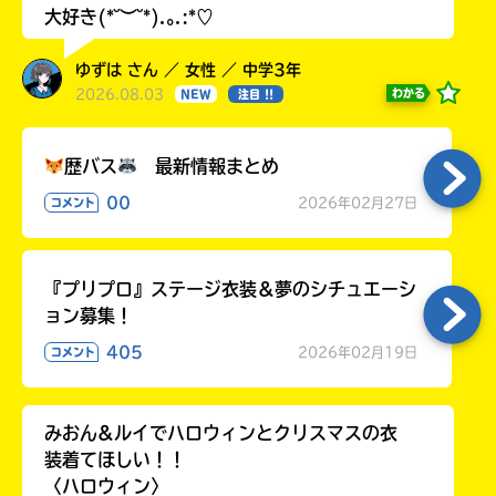
大好き(*˘︶˘*).｡.:*♡
ゆずは さん ／ 女性 ／ 中学3年
2026.08.03
わかる
NEW
注目 !!
歴バス
最新情報まとめ
00
2026年02月27日
コメント
『プリプロ』ステージ衣装＆夢のシチュエーシ
ョン募集！
405
2026年02月19日
コメント
みおん&ルイでハロウィンとクリスマスの衣
装着てほしい！！
〈ハロウィン〉