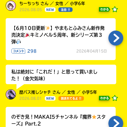
ちーちっち さん ／ 女性 ／ 小学6年
2026.08.05
わかる
NEW
注目 !!
【6月10日更新
】やまもとふみさん新作発
売決定
キミノベル５周年、新シリーズ第３
弾
298
2026年04月15日
コメント
私は絶対に「これだ！」と思って買いまし
た！（金欠気味）
歴バス推しシャチ さん ／ 女性 ／ 小学5年
2026.08.01
わかる
NEW
読まれてるよ !!
のぞき見！MAKAI5チャンネル『魔界
スタ
ーズ』Part.2