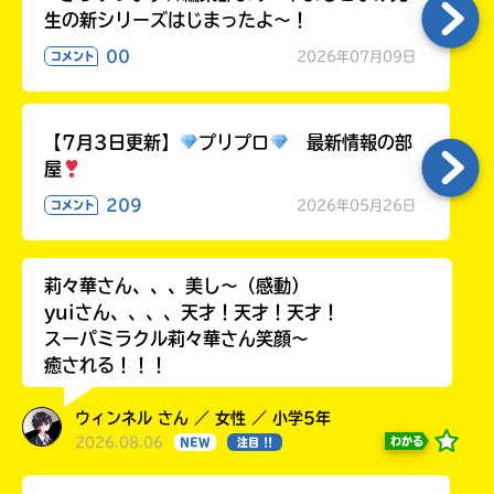
生の新シリーズはじまったよ～！
00
2026年07月09日
コメント
【7月3日更新】
プリプロ
最新情報の部
屋
209
2026年05月26日
コメント
莉々華さん、、、美し〜（感動）
yuiさん、、、、天才！天才！天才！
スーパミラクル莉々華さん笑顔〜
癒される！！！
ウィンネル さん ／ 女性 ／ 小学5年
2026.08.06
わかる
NEW
注目 !!