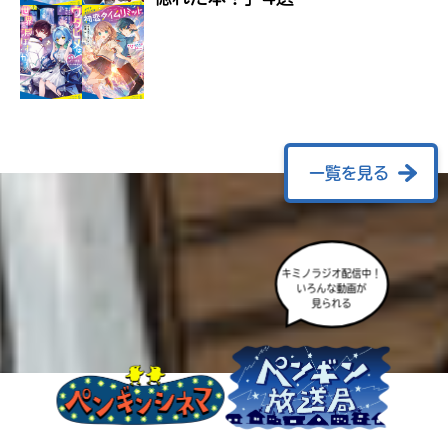
ラ
ー
が
あ
る
の
で、
も
一覧を見る
う
一
度
い
確
い
え
キミノラジオ配信中！
認
いろんな動画が
し
見られる
て
み
て
ね
戻