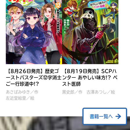
【8月26日発売】歴史ゴ
【8月19日発売】SCPハ
ーストバスターズ⑫字消士
ンター あやしい味方!? ペ
ご一行珍道中!?
スト医師
ぼくたちのマインクラフト
レッツゴー！まいぜんシス
冒険記 エンチャント剣
ターズ とつぜん、王様に
あさばみゆき／作
黒史郎／作
古澤あつし／絵
VS暴走モブ
左近堂絵里／絵
なってしまった結果！？
【7月8日発売】
針とら／作
五味まちと／絵
Ｍｉｎｅｃｒａｆｔカップ運
石崎洋司／文
書籍一覧へ
営委員会／協力
佐久間さのすけ／絵