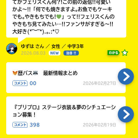
てかフェリスくん何?!この前の返信!!可愛い
かよ〜!!「何でも焼きますよ｡お魚でもケーキ
でも｡やきもちでも!
」って!!フェリスくんの
やきもち見てみたい…!!ファンサがすぎる〜!!
大好き(*˘︶˘*).｡.:*♡
ゆずは さん ／ 女性 ／ 中学3年
2026.08.03
わかる
NEW
注目 !!
歴バス
最新情報まとめ
00
2026年02月27日
コメント
『プリプロ』ステージ衣装＆夢のシチュエーシ
ョン募集！
398
2026年02月19日
コメント