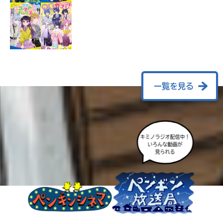
ラ
ー
が
あ
る
の
で、
も
一覧を見る
う
一
度
い
確
い
え
キミノラジオ配信中！
認
いろんな動画が
し
見られる
て
み
て
ね
戻