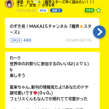
津雲 れう
（魔界スターズ早く読みたい！！）
さん ／ 女性 ／ 小学6年
2026.08.06
わかる
NEW
注目 !!
のぞき見！MAKAI５チャンネル『魔界
スタ
ーズ』
480
2026年03月10日
コメント
わ〜!!
世界中のお祭りに参加するのいいね!(≧∇≦)
b
楽しそう
星来ちゃん､新刊の情報見たよ!!あなたのドヤ
顔可愛いです
(ӦｖӦ｡)
フェリスくんもなんでか照れてて可愛かった