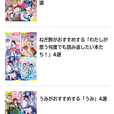
選
Loading
.
.
.
ねぎ酢がおすすめする
「わたしが
思う何度でも読み返したい本た
ち！」4選
入
力
内
うみがおすすめする
「うみ」4選
容
に
エ