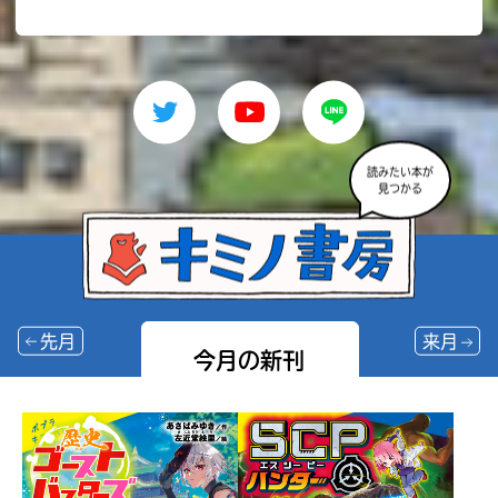
読みたい本が
見つかる
先月
来月
今月の新刊