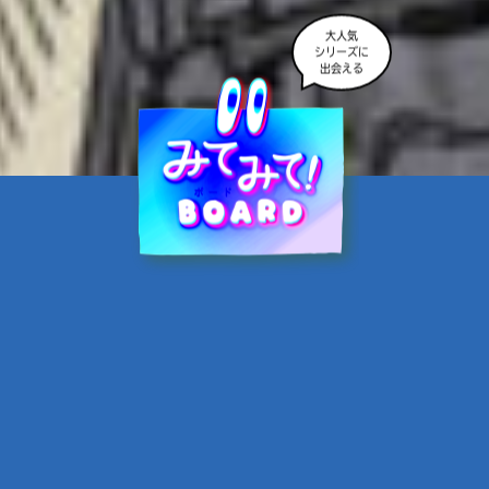
大人気
シリーズに
出会える
魔界☆スターズ②愛のため
に、悪魔と魂の契約
あんのまる／作
翡翠てう／絵