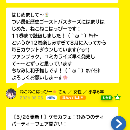
はじめまして〜
つい最近歴史ゴーストバスターズにはまりは
じめた、ねこねこはっぴーです！
11巻まで読破しました！（＾ω＾）ﾔｯﾀｰ
というか12巻楽しみすぎて8月に入ってから
毎日カウントダウンしています(^o^)
ファンブック、コミカライズ早く発売し
て〜〜とずっと思っています
ちなみに和子推しです！（＾ω＾）ｶﾜｲｲﾖﾈ
よろしくお願いしま〜す
ねこねこはっぴー
さん ／ 女性 ／ 小学6年
2026.08.05
わかる
NEW
読まれてるよ !!
【5/26更新！】ケモカフェ！ひみつのティー
パーティーフェア開さい！