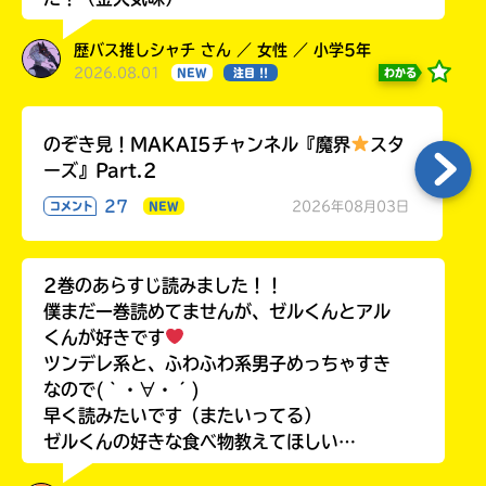
歴バス推しシャチ さん ／ 女性 ／ 小学5年
2026.08.01
わかる
NEW
注目 !!
のぞき見！MAKAI5チャンネル『魔界
スタ
ーズ』Part.2
27
2026年08月03日
コメント
NEW
2巻のあらすじ読みました！！
僕まだ一巻読めてませんが、ゼルくんとアル
くんが好きです
ツンデレ系と、ふわふわ系男子めっちゃすき
なので(｀・∀・´)
早く読みたいです（またいってる）
ゼルくんの好きな食べ物教えてほしい…