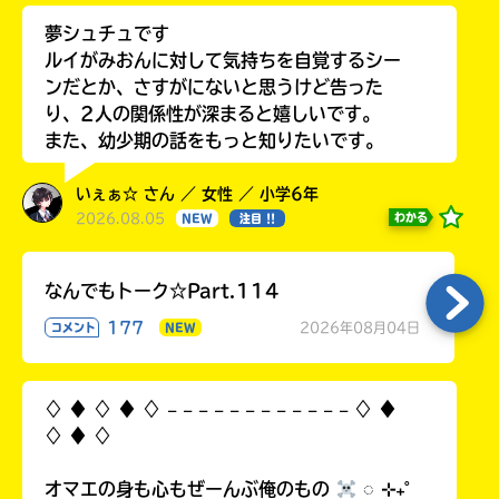
夢シュチュです
ルイがみおんに対して気持ちを自覚するシー
ンだとか、さすがにないと思うけど告った
り、2人の関係性が深まると嬉しいです。
また、幼少期の話をもっと知りたいです。
いぇぁ☆ さん ／ 女性 ／ 小学6年
2026.08.05
わかる
NEW
注目 !!
なんでもトーク☆Part.114
177
2026年08月04日
コメント
NEW
♢ ♦︎ ♢ ♦︎ ♢ 𓐄 𓐄 𓐄 𓐄 𓐄 𓐄 𓐄 𓐄 𓐄 𓐄 𓐄 𓐄 ♢ ♦︎
♢ ♦︎ ♢
オマエの身も心もぜーんぶ俺のもの
◌ ⊹₊˚