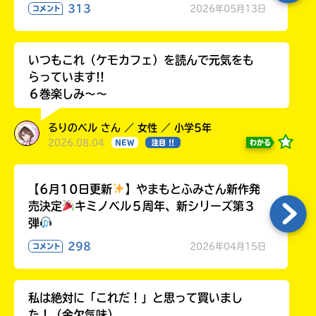
313
2026年05月13日
コメント
いつもこれ（ケモカフェ）を読んで元気をも
らっています!!
６巻楽しみ～～
るりのベル さん ／ 女性 ／ 小学5年
2026.08.04
わかる
NEW
注目 !!
【6月10日更新
】やまもとふみさん新作発
売決定
キミノベル５周年、新シリーズ第３
弾
298
2026年04月15日
コメント
私は絶対に「これだ！」と思って買いまし
た！（金欠気味）