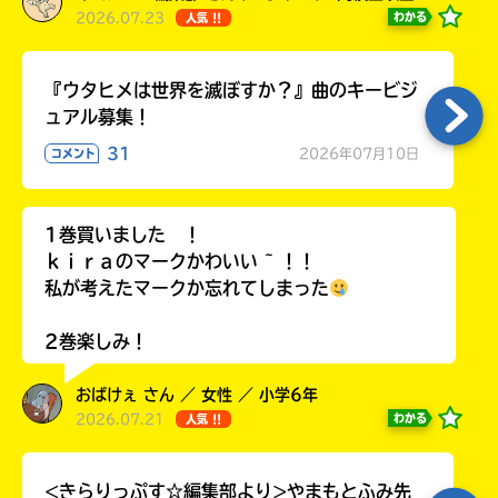
2026.07.23
わかる
人気 !!
『ウタヒメは世界を滅ぼすか？』曲のキービジ
ュアル募集！
31
2026年07月10日
コメント
1巻買いました ！
ｋｉｒａのマークかわいい ~ ！！
私が考えたマークか忘れてしまった
2巻楽しみ！
おばけぇ さん ／ 女性 ／ 小学6年
2026.07.21
わかる
人気 !!
<きらりっぷす☆編集部より>やまもとふみ先