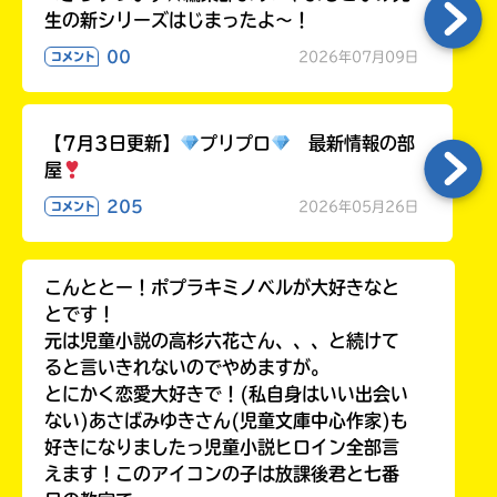
生の新シリーズはじまったよ～！
00
2026年07月09日
コメント
【7月3日更新】
プリプロ
最新情報の部
屋
205
2026年05月26日
コメント
こんととー！ポプラキミノベルが大好きなと
とです！
元は児童小説の高杉六花さん、、、と続けて
ると言いきれないのでやめますが。
とにかく恋愛大好きで！(私自身はいい出会い
ない)あさばみゆきさん(児童文庫中心作家)も
好きになりましたっ児童小説ヒロイン全部言
えます！このアイコンの子は放課後君と七番