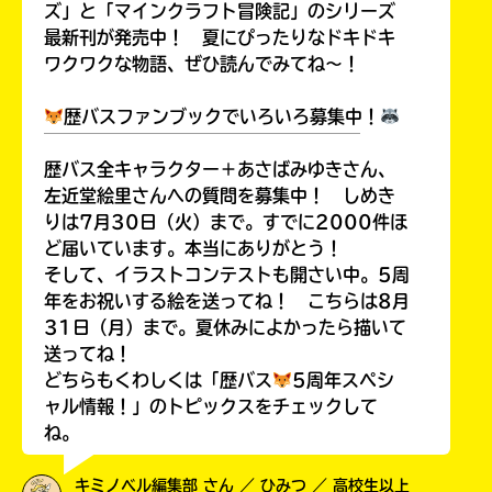
ズ」と「マインクラフト冒険記」のシリーズ
最新刊が発売中！ 夏にぴったりなドキドキ
ワクワクな物語、ぜひ読んでみてね～！
歴バスファンブックでいろいろ募集中！
￣￣￣￣￣￣￣￣￣￣￣￣￣￣￣￣￣￣
歴バス全キャラクター＋あさばみゆきさん、
左近堂絵里さんへの質問を募集中！ しめき
りは7月30日（火）まで。すでに2000件ほ
ど届いています。本当にありがとう！
そして、イラストコンテストも開さい中。5周
年をお祝いする絵を送ってね！ こちらは8月
31日（月）まで。夏休みによかったら描いて
送ってね！
どちらもくわしくは「歴バス
5周年スペシ
ャル情報！」のトピックスをチェックして
ね。
キミノベル編集部 さん ／ ひみつ ／ 高校生以上