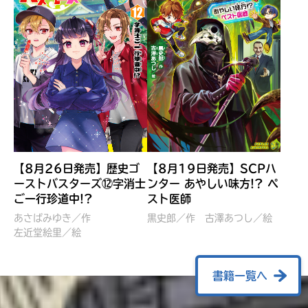
【8月26日発売】歴史ゴ
【8月19日発売】SCPハ
ーストバスターズ⑫字消士
ンター あやしい味方!? ペ
ご一行珍道中!?
スト医師
ぼくたちのマインクラフト
レッツゴー！まいぜんシス
冒険記 エンチャント剣
ターズ とつぜん、王様に
あさばみゆき／作
黒史郎／作
古澤あつし／絵
VS暴走モブ
左近堂絵里／絵
なってしまった結果！？
【7月8日発売】
針とら／作
五味まちと／絵
Ｍｉｎｅｃｒａｆｔカップ運
石崎洋司／文
書籍一覧へ
営委員会／協力
佐久間さのすけ／絵