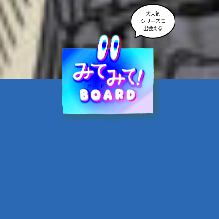
大人気
シリーズに
出会える
魔界☆スターズ②愛のため
に、悪魔と魂の契約
あんのまる／作
翡翠てう／絵