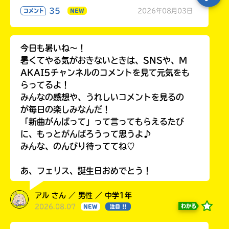
35
2026年08月03日
コメント
NEW
今日も暑いね〜！
暑くてやる気がおきないときは、SNSや、M
AKAI5チャンネルのコメントを見て元気をも
らってるよ！
みんなの感想や、うれしいコメントを見るの
が毎日の楽しみなんだ！
「新曲がんばって」って言ってもらえるたび
に、もっとがんばろうって思うよ♪
みんな、のんびり待っててね♡
あ、フェリス、誕生日おめでとう！
アル さん ／ 男性 ／ 中学1年
2026.08.07
わかる
NEW
注目 !!