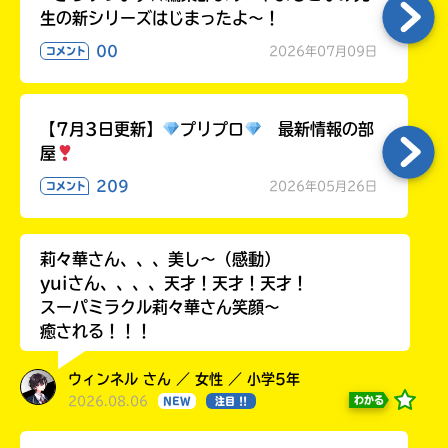
生の新シリーズはじまったよ～！
00
2026年07月09日
コメント
【7月3日更新】
プリプロ
最新情報の部
屋
209
2026年05月26日
コメント
莉々華さん、、、美し〜（感動）
yuiさん、、、、天才！天才！天才！
スーパミラクル莉々華さん笑顔〜
癒される！！！
ウィンネル さん ／ 女性 ／ 小学5年
2026.08.06
わかる
NEW
注目 !!