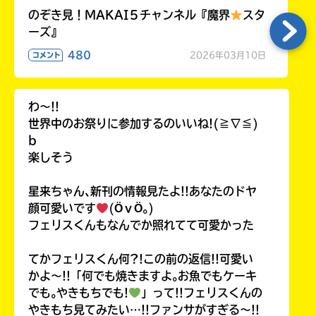
のぞき見！MAKAI５チャンネル『魔界
スタ
ーズ』
480
2026年03月10日
コメント
わ〜!!
世界中のお祭りに参加するのいいね!(≧∇≦)
b
楽しそう
星来ちゃん､新刊の情報見たよ!!あなたのドヤ
顔可愛いです
(ӦｖӦ｡)
フェリスくんもなんでか照れてて可愛かった
てかフェリスくん何?!この前の返信!!可愛い
かよ〜!!「何でも焼きますよ｡お魚でもケーキ
でも｡やきもちでも!
」って!!フェリスくんの
やきもち見てみたい…!!ファンサがすぎる〜!!