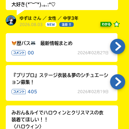
大好き(*˘︶˘*).｡.:*♡
ゆずは さん ／ 女性 ／ 中学3年
2026.08.03
わかる
NEW
注目 !!
歴バス
最新情報まとめ
00
2026年02月27日
コメント
『プリプロ』ステージ衣装＆夢のシチュエーシ
ョン募集！
405
2026年02月19日
コメント
みおん&ルイでハロウィンとクリスマスの衣
装着てほしい！！
〈ハロウィン〉