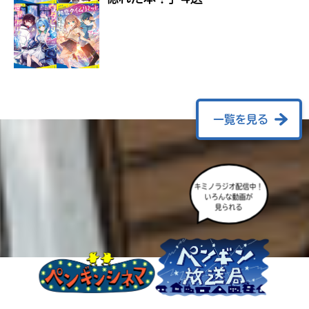
ラ
ー
が
あ
る
の
で、
も
一覧を見る
う
一
度
い
確
い
キミノラジオ配信中！
え
認
いろんな動画が
し
見られる
て
み
て
ね
戻