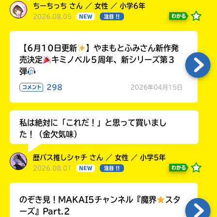
ちーちっち さん ／ 女性 ／ 小学6年
2026.08.05
わかる
NEW
注目 !!
【6月10日更新
】やまもとふみさん新作発
売決定
キミノベル５周年、新シリーズ第３
弾
298
2026年04月15日
コメント
私は絶対に「これだ！」と思って買いまし
た！（金欠気味）
歴バス推しシャチ さん ／ 女性 ／ 小学5年
2026.08.01
わかる
NEW
注目 !!
のぞき見！MAKAI5チャンネル『魔界
スタ
ーズ』Part.2