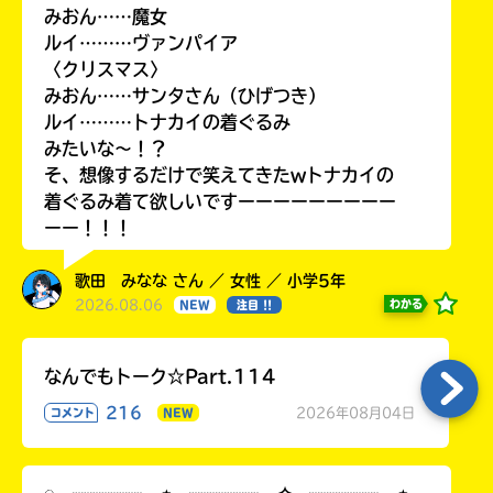
みおん……魔女
ルイ………ヴァンパイア
〈クリスマス〉
みおん……サンタさん（ひげつき）
ルイ………トナカイの着ぐるみ
みたいな〜！？
そ、想像するだけで笑えてきたwトナカイの
着ぐるみ着て欲しいですーーーーーーーーー
ーー！！！
歌田 みなな さん ／ 女性 ／ 小学5年
2026.08.06
わかる
NEW
注目 !!
なんでもトーク☆Part.114
216
2026年08月04日
コメント
NEW