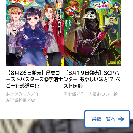
【8月26日発売】歴史ゴ
【8月19日発売】SCPハ
ーストバスターズ⑫字消士
ンター あやしい味方!? ペ
ご一行珍道中!?
スト医師
ぼくたちのマインクラフト
レッツゴー！まいぜんシス
冒険記 エンチャント剣
ターズ とつぜん、王様に
あさばみゆき／作
黒史郎／作
古澤あつし／絵
VS暴走モブ
左近堂絵里／絵
なってしまった結果！？
【7月8日発売】
針とら／作
五味まちと／絵
Ｍｉｎｅｃｒａｆｔカップ運
石崎洋司／文
書籍一覧へ
営委員会／協力
佐久間さのすけ／絵