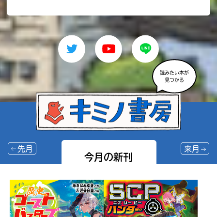
読みたい本が
見つかる
先月
来月
今月の新刊