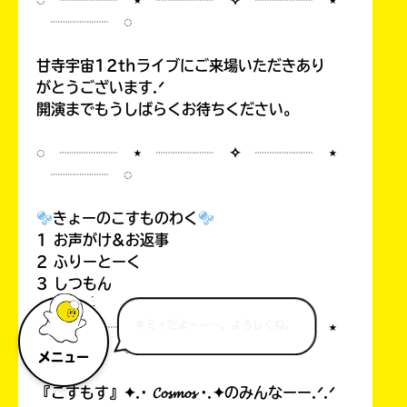
◌ ┈┈┈┈ ⋆ ┈┈┈┈ ✧ ┈┈┈┈ ⋆
┈┈┈┈ ◌
甘寺宇宙12thライブにご来場いただきあり
がとうございます.ᐟ
開演までもうしばらくお待ちください。
◌ ┈┈┈┈ ⋆ ┈┈┈┈ ✧ ┈┈┈┈ ⋆
┈┈┈┈ ◌
きょーのこすものわく
1 お声がけ&お返事
2 ふりーとーく
3 しつもん
◌ ┈┈┈┈ ⋆ ┈┈┈┈ ✧ ┈┈┈┈ ⋆
キミィだよ～～～。よろしくね。
┈┈┈┈ ◌
メニュー
『こすもす』✦.· 𝓒𝓸𝓼𝓶𝓸𝓼 ·.✦のみんなーー.ᐟ.ᐟ