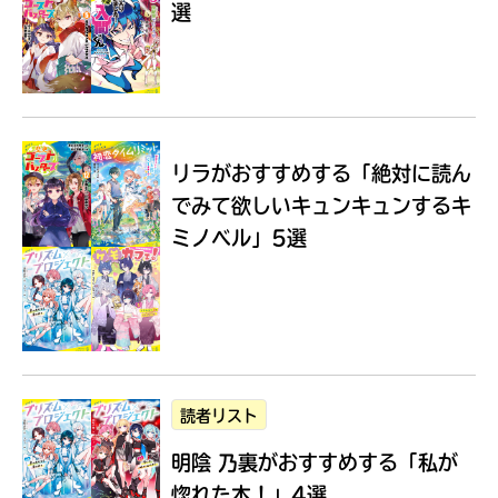
選
Loading
.
.
.
リラがおすすめする
「絶対に読ん
でみて欲しいキュンキュンするキ
ミノベル」5選
入
力
内
読者リスト
容
明陰 乃裏がおすすめする
「私が
に
エ
惚れた本！」4選