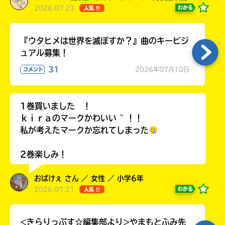
2026.07.23
わかる
人気 !!
『ウタヒメは世界を滅ぼすか？』曲のキービジ
ュアル募集！
31
2026年07月10日
コメント
1巻買いました ！
ｋｉｒａのマークかわいい ~ ！！
私が考えたマークか忘れてしまった
2巻楽しみ！
おばけぇ さん ／ 女性 ／ 小学6年
2026.07.21
わかる
人気 !!
<きらりっぷす☆編集部より>やまもとふみ先