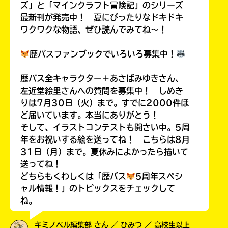
ズ」と「マインクラフト冒険記」のシリーズ
最新刊が発売中！ 夏にぴったりなドキドキ
ワクワクな物語、ぜひ読んでみてね～！
歴バスファンブックでいろいろ募集中！
￣￣￣￣￣￣￣￣￣￣￣￣￣￣￣￣￣￣
歴バス全キャラクター＋あさばみゆきさん、
左近堂絵里さんへの質問を募集中！ しめき
りは7月30日（火）まで。すでに2000件ほ
ど届いています。本当にありがとう！
そして、イラストコンテストも開さい中。5周
年をお祝いする絵を送ってね！ こちらは8月
31日（月）まで。夏休みによかったら描いて
送ってね！
どちらもくわしくは「歴バス
5周年スペシ
ャル情報！」のトピックスをチェックして
ね。
キミノベル編集部 さん ／ ひみつ ／ 高校生以上