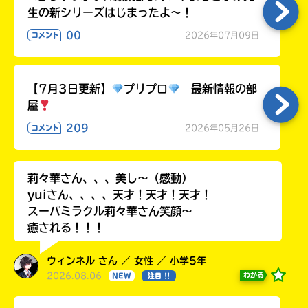
生の新シリーズはじまったよ～！
00
2026年07月09日
コメント
【7月3日更新】
プリプロ
最新情報の部
屋
209
2026年05月26日
コメント
莉々華さん、、、美し〜（感動）
yuiさん、、、、天才！天才！天才！
スーパミラクル莉々華さん笑顔〜
癒される！！！
ウィンネル さん ／ 女性 ／ 小学5年
2026.08.06
わかる
NEW
注目 !!