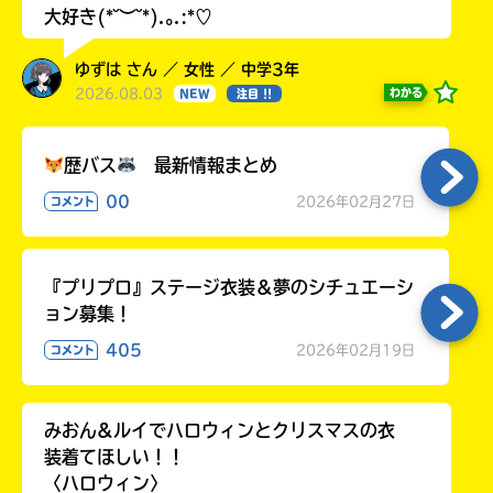
大好き(*˘︶˘*).｡.:*♡
ゆずは さん ／ 女性 ／ 中学3年
2026.08.03
わかる
NEW
注目 !!
歴バス
最新情報まとめ
00
2026年02月27日
コメント
『プリプロ』ステージ衣装＆夢のシチュエーシ
ョン募集！
405
2026年02月19日
コメント
みおん&ルイでハロウィンとクリスマスの衣
装着てほしい！！
〈ハロウィン〉