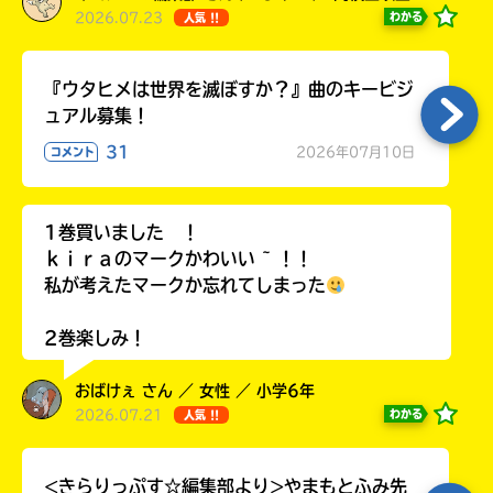
2026.07.23
わかる
人気 !!
『ウタヒメは世界を滅ぼすか？』曲のキービジ
ュアル募集！
31
2026年07月10日
コメント
1巻買いました ！
ｋｉｒａのマークかわいい ~ ！！
私が考えたマークか忘れてしまった
2巻楽しみ！
おばけぇ さん ／ 女性 ／ 小学6年
2026.07.21
わかる
人気 !!
<きらりっぷす☆編集部より>やまもとふみ先