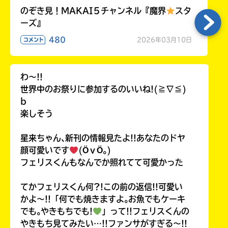
のぞき見！MAKAI５チャンネル『魔界
スタ
ーズ』
480
2026年03月10日
コメント
わ〜!!
世界中のお祭りに参加するのいいね!(≧∇≦)
b
楽しそう
星来ちゃん､新刊の情報見たよ!!あなたのドヤ
顔可愛いです
(ӦｖӦ｡)
フェリスくんもなんでか照れてて可愛かった
てかフェリスくん何?!この前の返信!!可愛い
かよ〜!!「何でも焼きますよ｡お魚でもケーキ
でも｡やきもちでも!
」って!!フェリスくんの
やきもち見てみたい…!!ファンサがすぎる〜!!