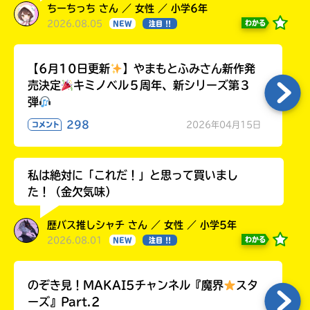
ちーちっち さん ／ 女性 ／ 小学6年
2026.08.05
わかる
NEW
注目 !!
【6月10日更新
】やまもとふみさん新作発
売決定
キミノベル５周年、新シリーズ第３
弾
298
2026年04月15日
コメント
私は絶対に「これだ！」と思って買いまし
た！（金欠気味）
歴バス推しシャチ さん ／ 女性 ／ 小学5年
2026.08.01
わかる
NEW
注目 !!
のぞき見！MAKAI5チャンネル『魔界
スタ
ーズ』Part.2