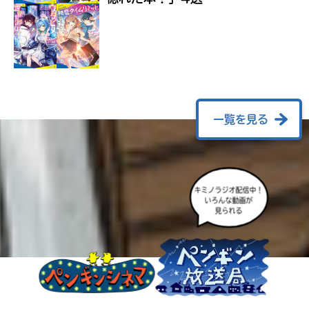
ラ
ー
が
あ
る
の
で、
も
一覧を見る
う
一
度
い
確
い
キミノラジオ配信中！
え
認
いろんな動画が
見られる
し
て
み
て
ね
戻