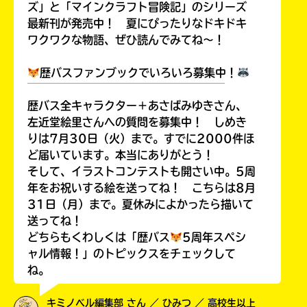
ズ」と「マインクラフト冒険記」のシリーズ
最新刊が発売中！ 夏にぴったりなドキドキ
ワクワクな物語、ぜひ読んでみてね～！
歴バスファンブックでいろいろ募集中！
￣￣￣￣￣￣￣￣￣￣￣￣￣￣￣￣￣￣
歴バス全キャラクター＋あさばみゆきさん、
左近堂絵里さんへの質問を募集中！ しめき
りは7月30日（火）まで。すでに2000件ほ
ど届いています。本当にありがとう！
そして、イラストコンテストも開さい中。5周
年をお祝いする絵を送ってね！ こちらは8月
31日（月）まで。夏休みによかったら描いて
送ってね！
どちらもくわしくは「歴バス
5周年スペシ
ャル情報！」のトピックスをチェックして
ね。
キミノベル編集部 さん ／ ひみつ ／ 高校生以上