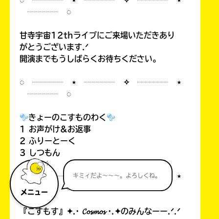
◌ ┈┈┈┈ ⋆ ┈┈┈┈ ✧ ┈┈┈┈ ⋆
┈┈┈┈ ◌
甘寺宇宙12thライブにご来場いただきあり
がとうございます.ᐟ
開演までもうしばらくお待ちください。
◌ ┈┈┈┈ ⋆ ┈┈┈┈ ✧ ┈┈┈┈ ⋆
┈┈┈┈ ◌
きょーのこすものわく
1 お声がけ&お返事
2 ふりーとーく
3 しつもん
◌ ┈┈┈┈ ⋆ ┈┈┈┈ ✧ ┈┈┈┈ ⋆
キミィだよ～～～。よろしくね。
┈┈┈┈ ◌
メニュー
『こすもす』✦.· 𝓒𝓸𝓼𝓶𝓸𝓼 ·.✦のみんなーー.ᐟ.ᐟ