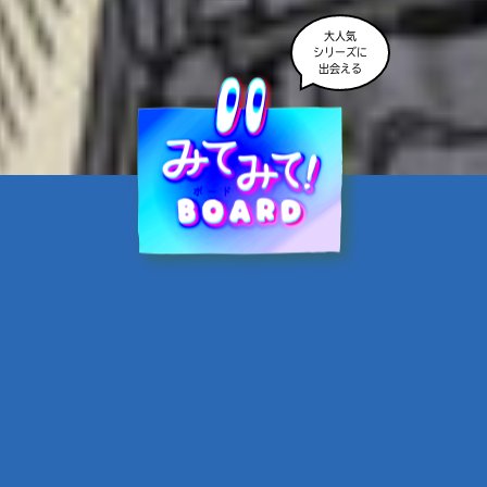
大人気
シリーズに
出会える
魔界☆スターズ②愛のため
に、悪魔と魂の契約
あんのまる／作
翡翠てう／絵