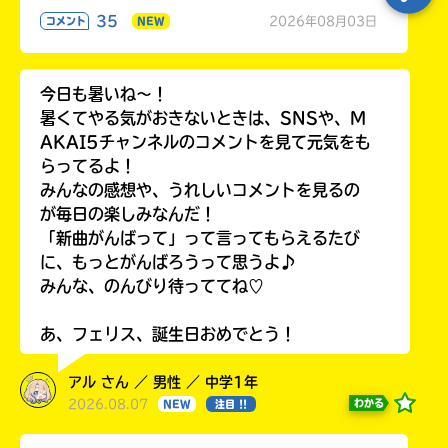
35
2026年08月03日
コメント
NEW
今日も暑いね〜！
暑くてやる気がおきないときは、SNSや、M
AKAI5チャンネルのコメントを見て元気をも
らってるよ！
みんなの感想や、うれしいコメントを見るの
が毎日の楽しみなんだ！
「新曲がんばって」って言ってもらえるたび
に、もっとがんばろうって思うよ♪
みんな、のんびり待っててね♡
あ、フェリス、誕生日おめでとう！
アル さん ／ 男性 ／ 中学1年
2026.08.07
わかる
NEW
注目 !!