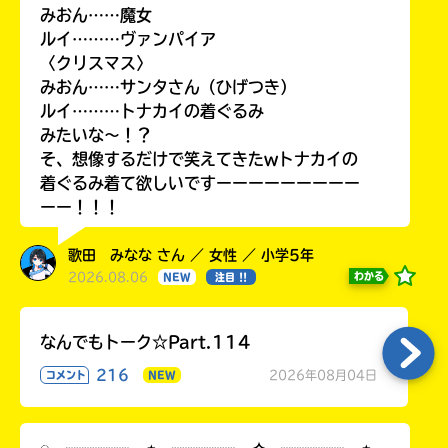
みおん……魔女
ルイ………ヴァンパイア
〈クリスマス〉
みおん……サンタさん（ひげつき）
ルイ………トナカイの着ぐるみ
みたいな〜！？
そ、想像するだけで笑えてきたwトナカイの
着ぐるみ着て欲しいですーーーーーーーーー
ーー！！！
歌田 みなな さん ／ 女性 ／ 小学5年
2026.08.06
わかる
NEW
注目 !!
なんでもトーク☆Part.114
216
2026年08月04日
コメント
NEW