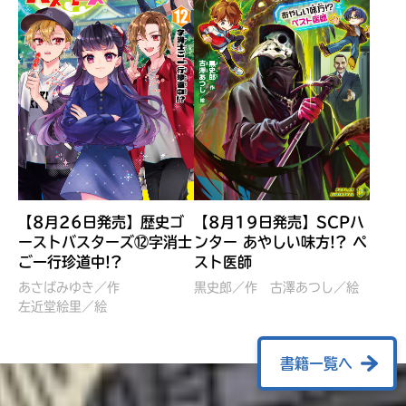
【8月26日発売】歴史ゴ
【8月19日発売】SCPハ
ーストバスターズ⑫字消士
ンター あやしい味方!? ペ
ご一行珍道中!?
スト医師
ぼくたちのマインクラフト
レッツゴー！まいぜんシス
冒険記 エンチャント剣
ターズ とつぜん、王様に
あさばみゆき／作
黒史郎／作
古澤あつし／絵
VS暴走モブ
左近堂絵里／絵
なってしまった結果！？
【7月8日発売】
針とら／作
五味まちと／絵
Ｍｉｎｅｃｒａｆｔカップ運
石崎洋司／文
書籍一覧へ
営委員会／協力
佐久間さのすけ／絵