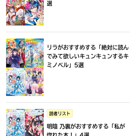
選
Loading
.
.
.
リラがおすすめする
「絶対に読ん
でみて欲しいキュンキュンするキ
ミノベル」5選
入
力
内
読者リスト
容
明陰 乃裏がおすすめする
「私が
に
エ
惚れた本！」4選