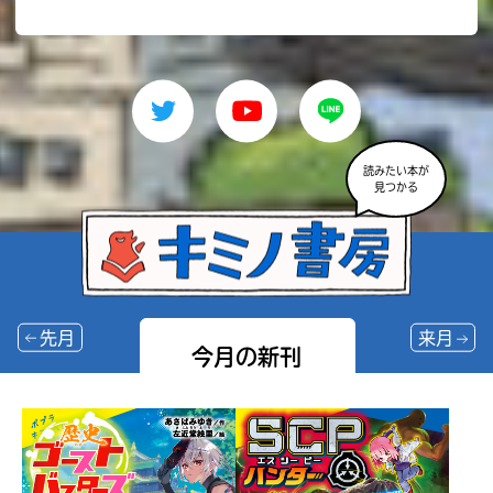
読みたい本が
見つかる
先月
来月
今月の新刊