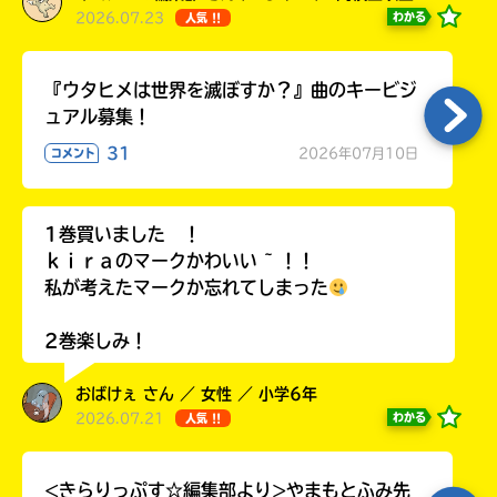
2026.07.23
わかる
人気 !!
『ウタヒメは世界を滅ぼすか？』曲のキービジ
ュアル募集！
31
2026年07月10日
コメント
1巻買いました ！
ｋｉｒａのマークかわいい ~ ！！
私が考えたマークか忘れてしまった
2巻楽しみ！
おばけぇ さん ／ 女性 ／ 小学6年
2026.07.21
わかる
人気 !!
<きらりっぷす☆編集部より>やまもとふみ先