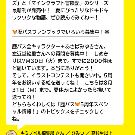
ズ」と「マインクラフト冒険記」のシリーズ
最新刊が発売中！ 夏にぴったりなドキドキ
ワクワクな物語、ぜひ読んでみてね～！
歴バスファンブックでいろいろ募集中！
￣￣￣￣￣￣￣￣￣￣￣￣￣￣￣￣￣￣
歴バス全キャラクター＋あさばみゆきさん、
左近堂絵里さんへの質問を募集中！ しめき
りは7月30日（火）まで。すでに2000件ほ
ど届いています。本当にありがとう！
そして、イラストコンテストも開さい中。5周
年をお祝いする絵を送ってね！ こちらは8月
31日（月）まで。夏休みによかったら描いて
送ってね！
どちらもくわしくは「歴バス
5周年スペシ
ャル情報！」のトピックスをチェックして
ね。
キミノベル編集部 さん ／ ひみつ ／ 高校生以上