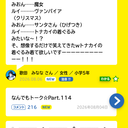
みおん……魔女
ルイ………ヴァンパイア
〈クリスマス〉
みおん……サンタさん（ひげつき）
ルイ………トナカイの着ぐるみ
みたいな〜！？
そ、想像するだけで笑えてきたwトナカイの
着ぐるみ着て欲しいですーーーーーーーーー
ーー！！！
歌田 みなな さん ／ 女性 ／ 小学5年
2026.08.06
わかる
NEW
注目 !!
なんでもトーク☆Part.114
216
2026年08月04日
コメント
NEW