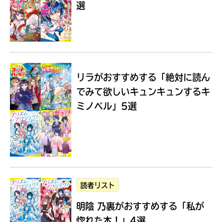
選
Loading
.
.
.
リラがおすすめする
「絶対に読ん
でみて欲しいキュンキュンするキ
ミノベル」5選
入
力
内
読者リスト
容
明陰 乃裏がおすすめする
「私が
に
エ
惚れた本！」4選