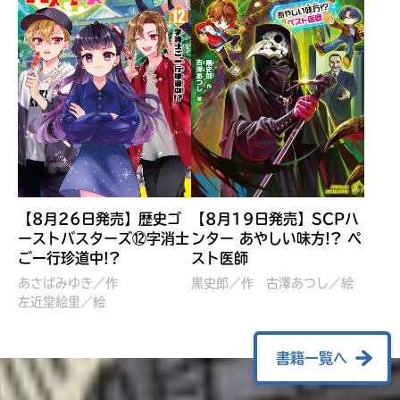
【8月26日発売】歴史ゴ
【8月19日発売】SCPハ
ーストバスターズ⑫字消士
ンター あやしい味方!? ペ
ご一行珍道中!?
スト医師
ぼくたちのマインクラフト
レッツゴー！まいぜんシス
冒険記 エンチャント剣
ターズ とつぜん、王様に
あさばみゆき／作
黒史郎／作
古澤あつし／絵
VS暴走モブ
左近堂絵里／絵
なってしまった結果！？
【7月8日発売】
針とら／作
五味まちと／絵
Ｍｉｎｅｃｒａｆｔカップ運
石崎洋司／文
書籍一覧へ
営委員会／協力
佐久間さのすけ／絵