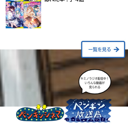
ラ
ー
が
あ
る
の
で、
も
一覧を見る
う
一
度
い
確
い
キミノラジオ配信中！
え
認
いろんな動画が
し
見られる
て
み
て
ね
戻