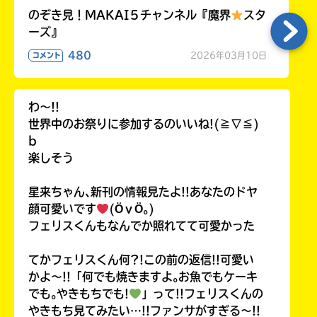
のぞき見！MAKAI５チャンネル『魔界
スタ
ーズ』
480
2026年03月10日
コメント
わ〜!!
世界中のお祭りに参加するのいいね!(≧∇≦)
b
楽しそう
星来ちゃん､新刊の情報見たよ!!あなたのドヤ
顔可愛いです
(ӦｖӦ｡)
フェリスくんもなんでか照れてて可愛かった
てかフェリスくん何?!この前の返信!!可愛い
かよ〜!!「何でも焼きますよ｡お魚でもケーキ
でも｡やきもちでも!
」って!!フェリスくんの
やきもち見てみたい…!!ファンサがすぎる〜!!