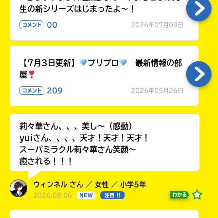
生の新シリーズはじまったよ～！
00
2026年07月09日
コメント
【7月3日更新】
プリプロ
最新情報の部
屋
209
2026年05月26日
コメント
莉々華さん、、、美し〜（感動）
yuiさん、、、、天才！天才！天才！
スーパミラクル莉々華さん笑顔〜
癒される！！！
ウィンネル さん ／ 女性 ／ 小学5年
2026.08.06
わかる
NEW
注目 !!