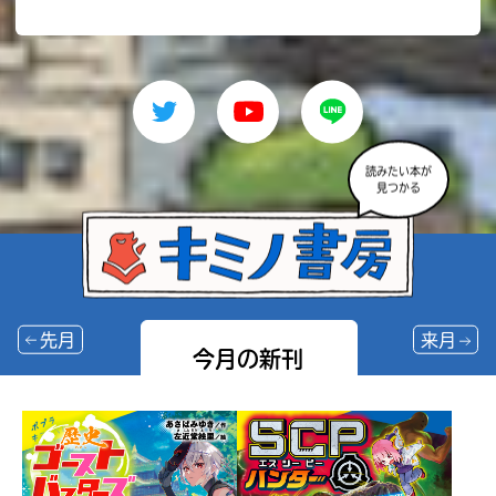
読みたい本が
見つかる
先月
来月
今月の新刊