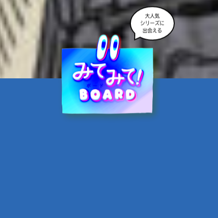
大人気
シリーズに
出会える
魔界☆スターズ②愛のため
に、悪魔と魂の契約
あんのまる／作
翡翠てう／絵