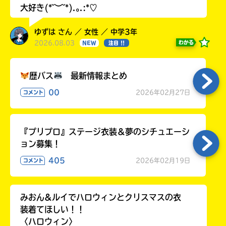
大好き(*˘︶˘*).｡.:*♡
ゆずは さん ／ 女性 ／ 中学3年
2026.08.03
わかる
NEW
注目 !!
歴バス
最新情報まとめ
00
2026年02月27日
コメント
『プリプロ』ステージ衣装＆夢のシチュエーシ
ョン募集！
405
2026年02月19日
コメント
みおん&ルイでハロウィンとクリスマスの衣
装着てほしい！！
〈ハロウィン〉