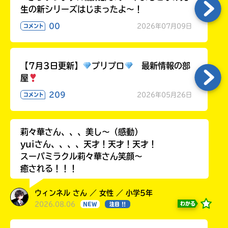
生の新シリーズはじまったよ～！
00
2026年07月09日
コメント
【7月3日更新】
プリプロ
最新情報の部
屋
209
2026年05月26日
コメント
莉々華さん、、、美し〜（感動）
yuiさん、、、、天才！天才！天才！
スーパミラクル莉々華さん笑顔〜
癒される！！！
ウィンネル さん ／ 女性 ／ 小学5年
2026.08.06
わかる
NEW
注目 !!