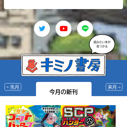
読みたい本が
見つかる
先月
来月
今月の新刊