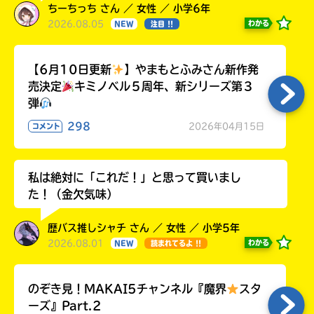
ちーちっち さん ／ 女性 ／ 小学6年
2026.08.05
わかる
NEW
注目 !!
【6月10日更新
】やまもとふみさん新作発
売決定
キミノベル５周年、新シリーズ第３
弾
298
2026年04月15日
コメント
私は絶対に「これだ！」と思って買いまし
た！（金欠気味）
歴バス推しシャチ さん ／ 女性 ／ 小学5年
2026.08.01
わかる
NEW
読まれてるよ !!
のぞき見！MAKAI5チャンネル『魔界
スタ
ーズ』Part.2