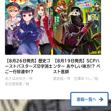
【8月26日発売】歴史ゴ
【8月19日発売】SCPハ
ーストバスターズ⑫字消士
ンター あやしい味方!? ペ
ご一行珍道中!?
スト医師
ぼくたちのマインクラフト
レッツゴー！まいぜんシス
冒険記 エンチャント剣
ターズ とつぜん、王様に
あさばみゆき／作
黒史郎／作
古澤あつし／絵
VS暴走モブ
左近堂絵里／絵
なってしまった結果！？
【7月8日発売】
針とら／作
五味まちと／絵
Ｍｉｎｅｃｒａｆｔカップ運
石崎洋司／文
書籍一覧へ
営委員会／協力
佐久間さのすけ／絵