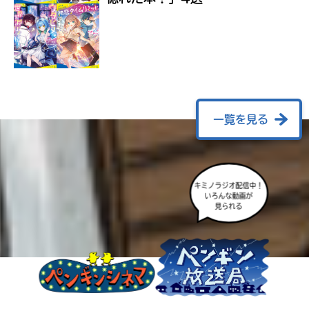
ラ
ー
が
あ
る
の
で、
も
一覧を見る
う
一
度
い
確
い
キミノラジオ配信中！
え
認
いろんな動画が
し
見られる
て
み
て
ね
戻