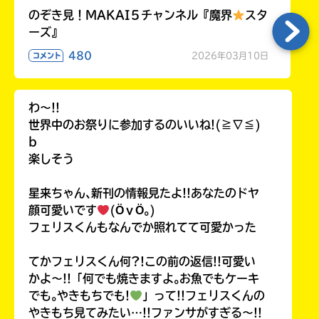
のぞき見！MAKAI５チャンネル『魔界
スタ
ーズ』
480
2026年03月10日
コメント
わ〜!!
世界中のお祭りに参加するのいいね!(≧∇≦)
b
楽しそう
星来ちゃん､新刊の情報見たよ!!あなたのドヤ
顔可愛いです
(ӦｖӦ｡)
フェリスくんもなんでか照れてて可愛かった
てかフェリスくん何?!この前の返信!!可愛い
かよ〜!!「何でも焼きますよ｡お魚でもケーキ
でも｡やきもちでも!
」って!!フェリスくんの
やきもち見てみたい…!!ファンサがすぎる〜!!