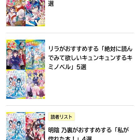
選
Loading
.
.
.
リラがおすすめする
「絶対に読ん
でみて欲しいキュンキュンするキ
ミノベル」5選
入
力
内
読者リスト
容
明陰 乃裏がおすすめする
「私が
に
エ
惚れた本！」4選