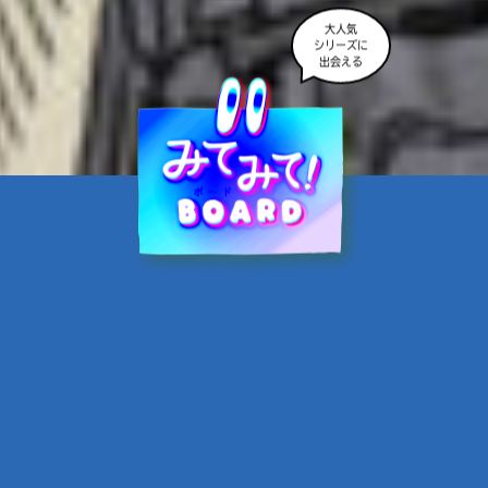
大人気
シリーズに
出会える
魔界☆スターズ②愛のため
に、悪魔と魂の契約
あんのまる／作
翡翠てう／絵