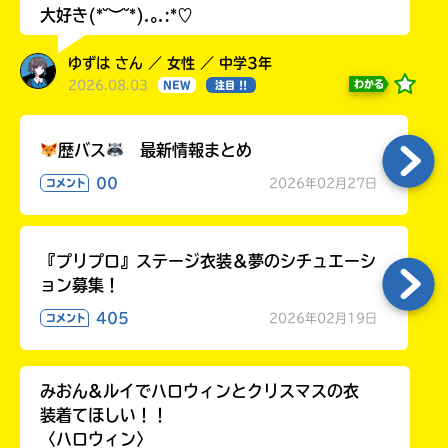
大好き(*˘︶˘*).｡.:*♡
ゆずは さん ／ 女性 ／ 中学3年
2026.08.03
わかる
NEW
注目 !!
歴バス
最新情報まとめ
00
2026年02月27日
コメント
『プリプロ』ステージ衣装＆夢のシチュエーシ
ョン募集！
405
2026年02月19日
コメント
みおん&ルイでハロウィンとクリスマスの衣
装着てほしい！！
〈ハロウィン〉