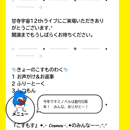
◌ ┈┈┈┈ ⋆ ┈┈┈┈ ✧ ┈┈┈┈ ⋆
┈┈┈┈ ◌
甘寺宇宙12thライブにご来場いただきあり
がとうございます.ᐟ
開演までもうしばらくお待ちください。
◌ ┈┈┈┈ ⋆ ┈┈┈┈ ✧ ┈┈┈┈ ⋆
┈┈┈┈ ◌
きょーのこすものわく
1 お声がけ&お返事
2 ふりーとーく
3 しつもん
ぼく、のべぺんです。よろしく！
◌ ┈┈┈┈ ⋆ ┈┈┈┈ ✧ ┈┈┈┈ ⋆
┈┈┈┈ ◌
メニュー
『こすもす』✦.· 𝓒𝓸𝓼𝓶𝓸𝓼 ·.✦のみんなーー.ᐟ.ᐟ