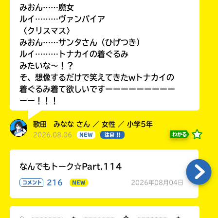
みおん……魔女
ルイ………ヴァンパイア
〈クリスマス〉
みおん……サンタさん（ひげつき）
ルイ………トナカイの着ぐるみ
みたいな〜！？
そ、想像するだけで笑えてきたwトナカイの
着ぐるみ着て欲しいですーーーーーーーーー
ーー！！！
歌田 みなな さん ／ 女性 ／ 小学5年
2026.08.06
わかる
NEW
注目 !!
なんでもトーク☆Part.114
216
2026年08月04日
コメント
NEW