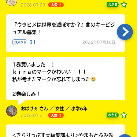
2026.07.23
わかる
人気 !!
『ウタヒメは世界を滅ぼすか？』曲のキービジ
ュアル募集！
31
2026年07月10日
コメント
1巻買いました ！
ｋｉｒａのマークかわいい ~ ！！
私が考えたマークか忘れてしまった
2巻楽しみ！
おばけぇ さん ／ 女性 ／ 小学6年
2026.07.21
わかる
人気 !!
<きらりっぷす☆編集部より>やまもとふみ先