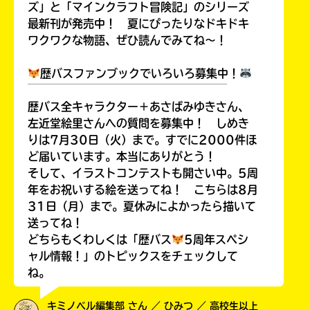
ズ」と「マインクラフト冒険記」のシリーズ
最新刊が発売中！ 夏にぴったりなドキドキ
ワクワクな物語、ぜひ読んでみてね～！
歴バスファンブックでいろいろ募集中！
￣￣￣￣￣￣￣￣￣￣￣￣￣￣￣￣￣￣
歴バス全キャラクター＋あさばみゆきさん、
左近堂絵里さんへの質問を募集中！ しめき
りは7月30日（火）まで。すでに2000件ほ
ど届いています。本当にありがとう！
そして、イラストコンテストも開さい中。5周
年をお祝いする絵を送ってね！ こちらは8月
31日（月）まで。夏休みによかったら描いて
送ってね！
どちらもくわしくは「歴バス
5周年スペシ
ャル情報！」のトピックスをチェックして
ね。
キミノベル編集部 さん ／ ひみつ ／ 高校生以上