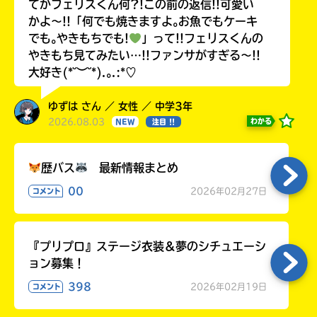
てかフェリスくん何?!この前の返信!!可愛い
かよ〜!!「何でも焼きますよ｡お魚でもケーキ
でも｡やきもちでも!
」って!!フェリスくんの
やきもち見てみたい…!!ファンサがすぎる〜!!
大好き(*˘︶˘*).｡.:*♡
ゆずは さん ／ 女性 ／ 中学3年
2026.08.03
わかる
NEW
注目 !!
歴バス
最新情報まとめ
00
2026年02月27日
コメント
『プリプロ』ステージ衣装＆夢のシチュエーシ
ョン募集！
398
2026年02月19日
コメント