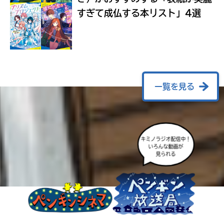
ラ
すぎて成仏する本リスト」4選
ー
が
あ
る
の
で、
も
一覧を見る
う
一
度
い
確
い
キミノラジオ配信中！
え
認
いろんな動画が
見られる
し
て
み
て
ね
戻