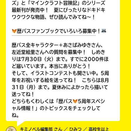
ズ」と「マインクラフト冒険記」のシリーズ
最新刊が発売中！ 夏にぴったりなドキドキ
ワクワクな物語、ぜひ読んでみてね～！
歴バスファンブックでいろいろ募集中！
￣￣￣￣￣￣￣￣￣￣￣￣￣￣￣￣￣￣
歴バス全キャラクター＋あさばみゆきさん、
左近堂絵里さんへの質問を募集中！ しめき
りは7月30日（火）まで。すでに2000件ほ
ど届いています。本当にありがとう！
そして、イラストコンテストも開さい中。5周
年をお祝いする絵を送ってね！ こちらは8月
31日（月）まで。夏休みによかったら描いて
送ってね！
どちらもくわしくは「歴バス
5周年スペシ
ャル情報！」のトピックスをチェックして
ね。
キミノベル編集部 さん ／ ひみつ ／ 高校生以上