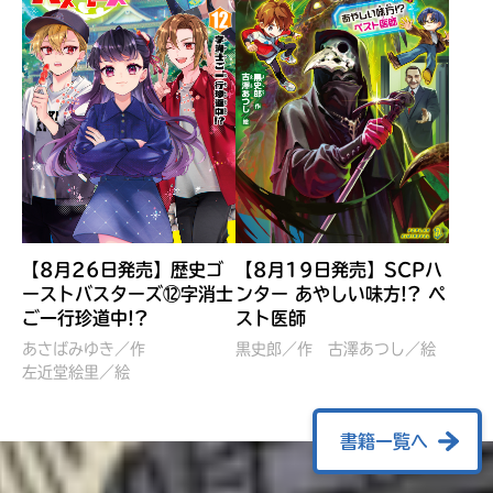
【8月26日発売】歴史ゴ
【8月19日発売】SCPハ
ーストバスターズ⑫字消士
ンター あやしい味方!? ペ
ご一行珍道中!?
スト医師
ぼくたちのマインクラフト
レッツゴー！まいぜんシス
冒険記 エンチャント剣
ターズ とつぜん、王様に
あさばみゆき／作
黒史郎／作
古澤あつし／絵
VS暴走モブ
左近堂絵里／絵
なってしまった結果！？
【7月8日発売】
針とら／作
五味まちと／絵
Ｍｉｎｅｃｒａｆｔカップ運
石崎洋司／文
書籍一覧へ
営委員会／協力
佐久間さのすけ／絵