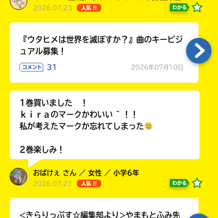
2026.07.23
わかる
人気 !!
『ウタヒメは世界を滅ぼすか？』曲のキービジ
ュアル募集！
31
2026年07月10日
コメント
1巻買いました ！
ｋｉｒａのマークかわいい ~ ！！
私が考えたマークか忘れてしまった
2巻楽しみ！
おばけぇ さん ／ 女性 ／ 小学6年
2026.07.21
わかる
人気 !!
<きらりっぷす☆編集部より>やまもとふみ先