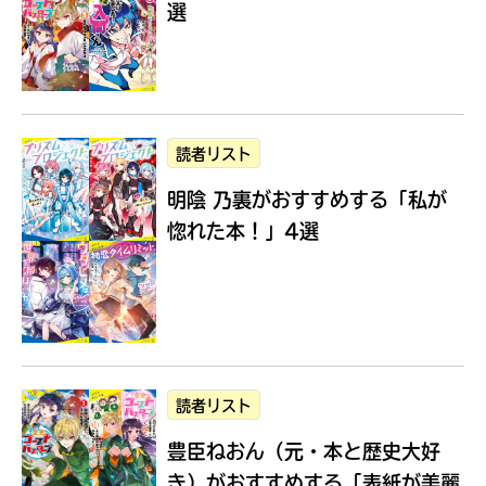
選
Loading
.
.
.
読者リスト
明陰 乃裏がおすすめする
「私が
惚れた本！」4選
入
力
内
読者リスト
容
豊臣ねおん（元・本と歴史大好
に
エ
き）がおすすめする
「表紙が美麗