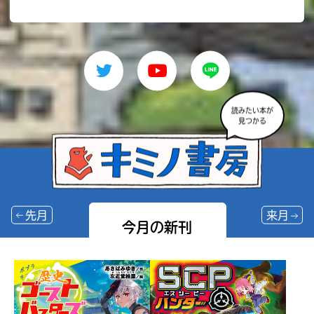
読みたい本が
見つかる
先月
来月
今月の新刊