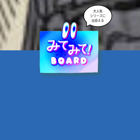
大人気
シリーズに
出会える
魔界☆スターズ②愛のため
に、悪魔と魂の契約
あんのまる／作
翡翠てう／絵