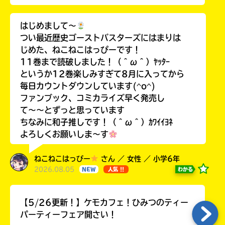
はじめまして〜
つい最近歴史ゴーストバスターズにはまりは
じめた、ねこねこはっぴーです！
11巻まで読破しました！（＾ω＾）ﾔｯﾀｰ
というか12巻楽しみすぎて8月に入ってから
毎日カウントダウンしています(^o^)
ファンブック、コミカライズ早く発売し
て〜〜とずっと思っています
ちなみに和子推しです！（＾ω＾）ｶﾜｲｲﾖﾈ
よろしくお願いしま〜す
ねこねこはっぴー
さん ／ 女性 ／ 小学6年
2026.08.05
わかる
NEW
人気 !!
【5/26更新！】ケモカフェ！ひみつのティー
パーティーフェア開さい！