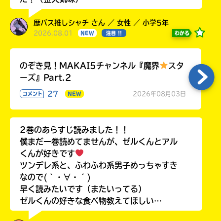
歴バス推しシャチ さん ／ 女性 ／ 小学5年
2026.08.01
わかる
NEW
注目 !!
のぞき見！MAKAI5チャンネル『魔界
スタ
ーズ』Part.2
27
2026年08月03日
コメント
NEW
2巻のあらすじ読みました！！
僕まだ一巻読めてませんが、ゼルくんとアル
くんが好きです
ツンデレ系と、ふわふわ系男子めっちゃすき
なので(｀・∀・´)
早く読みたいです（またいってる）
ゼルくんの好きな食べ物教えてほしい…