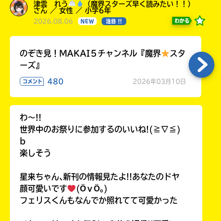
津雲 れう
（魔界スターズ早く読みたい！！）
さん ／ 女性 ／ 小学6年
2026.08.06
わかる
NEW
注目 !!
のぞき見！MAKAI５チャンネル『魔界
スタ
ーズ』
480
2026年03月10日
コメント
わ〜!!
世界中のお祭りに参加するのいいね!(≧∇≦)
b
楽しそう
星来ちゃん､新刊の情報見たよ!!あなたのドヤ
顔可愛いです
(ӦｖӦ｡)
フェリスくんもなんでか照れてて可愛かった