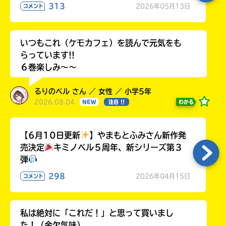
313
2026年05月13日
コメント
いつもこれ（ケモカフェ）を読んで元気をも
らっています!!
６巻楽しみ～～
るりのベル さん ／ 女性 ／ 小学5年
2026.08.04
わかる
NEW
注目 !!
【6月10日更新
】やまもとふみさん新作発
売決定
キミノベル５周年、新シリーズ第３
弾
298
2026年04月15日
コメント
私は絶対に「これだ！」と思って買いまし
た！（金欠気味）