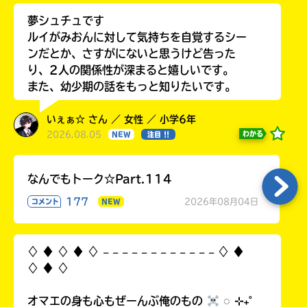
夢シュチュです
ルイがみおんに対して気持ちを自覚するシー
ンだとか、さすがにないと思うけど告った
り、2人の関係性が深まると嬉しいです。
また、幼少期の話をもっと知りたいです。
いぇぁ☆ さん ／ 女性 ／ 小学6年
2026.08.05
わかる
NEW
注目 !!
なんでもトーク☆Part.114
177
2026年08月04日
コメント
NEW
♢ ♦︎ ♢ ♦︎ ♢ 𓐄 𓐄 𓐄 𓐄 𓐄 𓐄 𓐄 𓐄 𓐄 𓐄 𓐄 𓐄 ♢ ♦︎
♢ ♦︎ ♢
オマエの身も心もぜーんぶ俺のもの
◌ ⊹₊˚