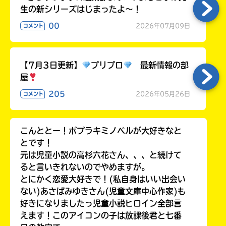
生の新シリーズはじまったよ～！
00
2026年07月09日
コメント
【7月3日更新】
プリプロ
最新情報の部
屋
205
2026年05月26日
コメント
こんととー！ポプラキミノベルが大好きなと
とです！
元は児童小説の高杉六花さん、、、と続けて
ると言いきれないのでやめますが。
とにかく恋愛大好きで！(私自身はいい出会い
ない)あさばみゆきさん(児童文庫中心作家)も
好きになりましたっ児童小説ヒロイン全部言
えます！このアイコンの子は放課後君と七番