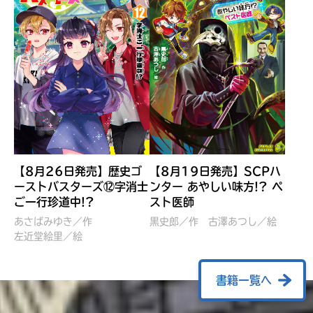
【8月26日発売】歴史ゴ
【8月19日発売】SCPハ
ーストバスターズ⑫字消士
ンター あやしい味方!? ペ
ご一行珍道中!?
スト医師
ぼくたちのマインクラフト
レッツゴー！まいぜんシス
冒険記 エンチャント剣
ターズ とつぜん、王様に
あさばみゆき／作
黒史郎／作
古澤あつし／絵
VS暴走モブ
左近堂絵里／絵
なってしまった結果！？
【7月8日発売】
針とら／作
五味まちと／絵
Ｍｉｎｅｃｒａｆｔカップ運
石崎洋司／文
書籍一覧へ
営委員会／協力
佐久間さのすけ／絵