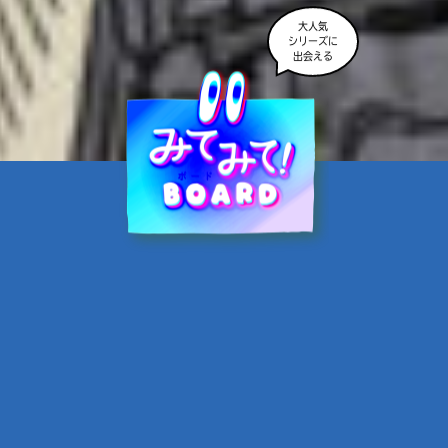
大人気
シリーズに
出会える
魔界☆スターズ②愛のため
に、悪魔と魂の契約
あんのまる／作
翡翠てう／絵