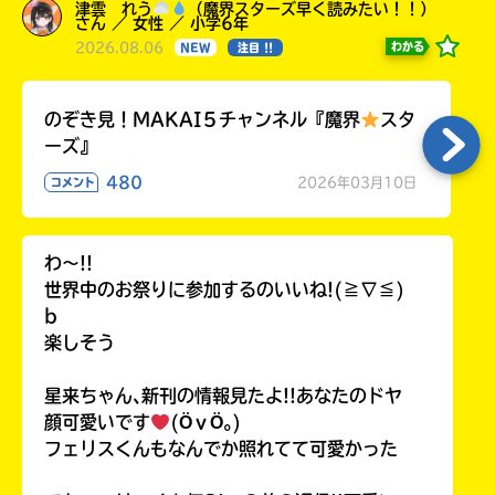
津雲 れう
（魔界スターズ早く読みたい！！）
さん ／ 女性 ／ 小学6年
2026.08.06
わかる
NEW
注目 !!
のぞき見！MAKAI５チャンネル『魔界
スタ
ーズ』
480
2026年03月10日
コメント
わ〜!!
世界中のお祭りに参加するのいいね!(≧∇≦)
b
楽しそう
星来ちゃん､新刊の情報見たよ!!あなたのドヤ
顔可愛いです
(ӦｖӦ｡)
フェリスくんもなんでか照れてて可愛かった