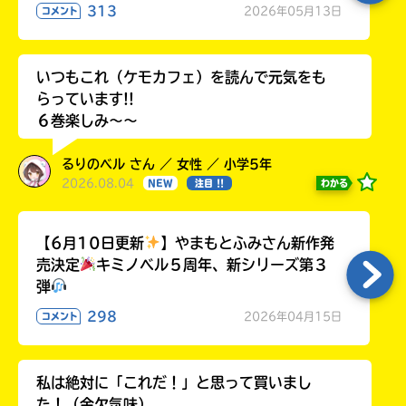
313
2026年05月13日
コメント
いつもこれ（ケモカフェ）を読んで元気をも
らっています!!
６巻楽しみ～～
るりのベル さん ／ 女性 ／ 小学5年
2026.08.04
わかる
NEW
注目 !!
【6月10日更新
】やまもとふみさん新作発
売決定
キミノベル５周年、新シリーズ第３
弾
298
2026年04月15日
コメント
私は絶対に「これだ！」と思って買いまし
た！（金欠気味）