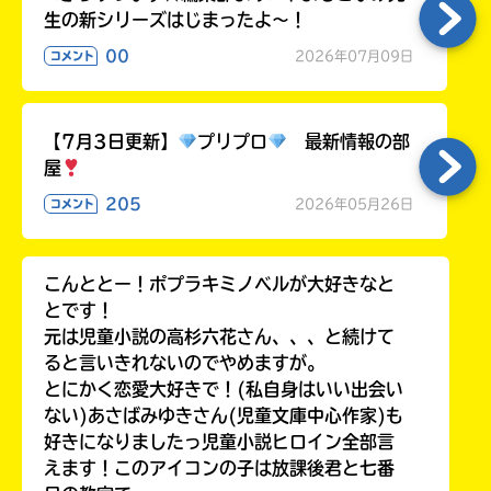
生の新シリーズはじまったよ～！
00
2026年07月09日
コメント
【7月3日更新】
プリプロ
最新情報の部
屋
205
2026年05月26日
コメント
こんととー！ポプラキミノベルが大好きなと
とです！
元は児童小説の高杉六花さん、、、と続けて
ると言いきれないのでやめますが。
とにかく恋愛大好きで！(私自身はいい出会い
ない)あさばみゆきさん(児童文庫中心作家)も
好きになりましたっ児童小説ヒロイン全部言
えます！このアイコンの子は放課後君と七番