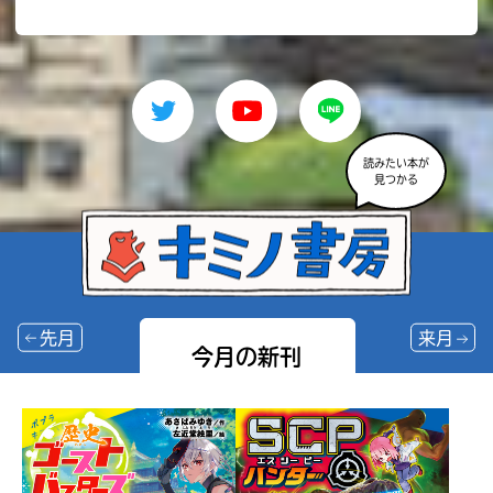
読みたい本が
見つかる
先月
来月
今月の新刊