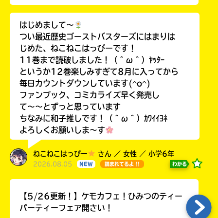
はじめまして〜
つい最近歴史ゴーストバスターズにはまりは
じめた、ねこねこはっぴーです！
11巻まで読破しました！（＾ω＾）ﾔｯﾀｰ
というか12巻楽しみすぎて8月に入ってから
毎日カウントダウンしています(^o^)
ファンブック、コミカライズ早く発売し
て〜〜とずっと思っています
ちなみに和子推しです！（＾ω＾）ｶﾜｲｲﾖﾈ
よろしくお願いしま〜す
ねこねこはっぴー
さん ／ 女性 ／ 小学6年
2026.08.05
わかる
NEW
読まれてるよ !!
【5/26更新！】ケモカフェ！ひみつのティー
パーティーフェア開さい！