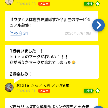
2026.07.23
わかる
人気 !!
『ウタヒメは世界を滅ぼすか？』曲のキービジ
ュアル募集！
31
2026年07月10日
コメント
1巻買いました ！
ｋｉｒａのマークかわいい ~ ！！
私が考えたマークか忘れてしまった
2巻楽しみ！
おばけぇ さん ／ 女性 ／ 小学6年
2026.07.21
わかる
人気 !!
<きらりっぷす☆編集部より>やまもとふみ先