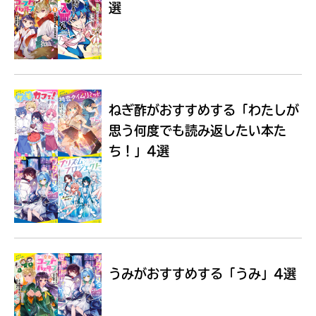
選
Loading
.
.
.
ねぎ酢がおすすめする
「わたしが
思う何度でも読み返したい本た
ち！」4選
入
力
内
うみがおすすめする
「うみ」4選
容
に
エ