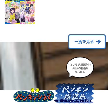
ラ
ー
が
あ
る
の
で、
も
一覧を見る
う
一
度
い
確
い
キミノラジオ配信中！
え
認
いろんな動画が
し
見られる
て
み
て
ね
戻