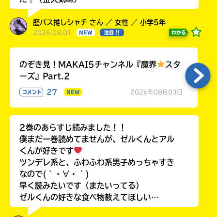
歴バス推しシャチ さん ／ 女性 ／ 小学5年
2026.08.01
わかる
NEW
注目 !!
のぞき見！MAKAI5チャンネル『魔界
スタ
ーズ』Part.2
27
2026年08月03日
コメント
NEW
2巻のあらすじ読みました！！
僕まだ一巻読めてませんが、ゼルくんとアル
くんが好きです
ツンデレ系と、ふわふわ系男子めっちゃすき
なので(｀・∀・´)
早く読みたいです（またいってる）
ゼルくんの好きな食べ物教えてほしい…