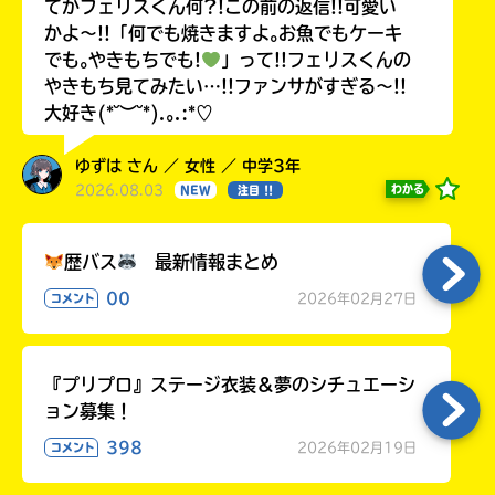
てかフェリスくん何?!この前の返信!!可愛い
かよ〜!!「何でも焼きますよ｡お魚でもケーキ
でも｡やきもちでも!
」って!!フェリスくんの
やきもち見てみたい…!!ファンサがすぎる〜!!
大好き(*˘︶˘*).｡.:*♡
ゆずは さん ／ 女性 ／ 中学3年
2026.08.03
わかる
NEW
注目 !!
歴バス
最新情報まとめ
00
2026年02月27日
コメント
『プリプロ』ステージ衣装＆夢のシチュエーシ
ョン募集！
398
2026年02月19日
コメント