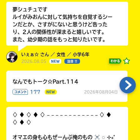
夢シュチュです
ルイがみおんに対して気持ちを自覚するシー
ンだとか、さすがにないと思うけど告った
り、2人の関係性が深まると嬉しいです。
また、幼少期の話をもっと知りたいです。
いぇぁ☆ さん ／ 女性 ／ 小学6年
2026.08.05
わかる
NEW
注目 !!
なんでもトーク☆Part.114
177
2026年08月04日
コメント
NEW
♢ ♦︎ ♢ ♦︎ ♢ 𓐄 𓐄 𓐄 𓐄 𓐄 𓐄 𓐄 𓐄 𓐄 𓐄 𓐄 𓐄 ♢ ♦︎
♢ ♦︎ ♢
オマエの身も心もぜーんぶ俺のもの
◌ ⊹₊˚