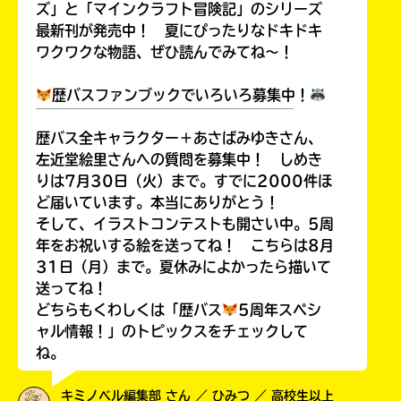
ズ」と「マインクラフト冒険記」のシリーズ
最新刊が発売中！ 夏にぴったりなドキドキ
ワクワクな物語、ぜひ読んでみてね～！
歴バスファンブックでいろいろ募集中！
￣￣￣￣￣￣￣￣￣￣￣￣￣￣￣￣￣￣
歴バス全キャラクター＋あさばみゆきさん、
左近堂絵里さんへの質問を募集中！ しめき
りは7月30日（火）まで。すでに2000件ほ
ど届いています。本当にありがとう！
そして、イラストコンテストも開さい中。5周
年をお祝いする絵を送ってね！ こちらは8月
31日（月）まで。夏休みによかったら描いて
送ってね！
どちらもくわしくは「歴バス
5周年スペシ
ャル情報！」のトピックスをチェックして
ね。
キミノベル編集部 さん ／ ひみつ ／ 高校生以上