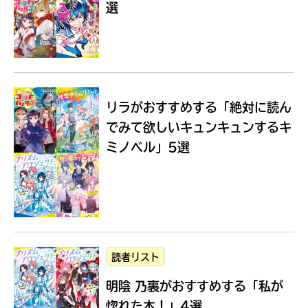
選
Loading
.
.
.
リラがおすすめする
「絶対に読ん
でみて欲しいキュンキュンするキ
ミノベル」5選
入
力
内
読者リスト
容
明陰 乃裏がおすすめする
「私が
に
エ
惚れた本！」4選