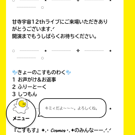
◌ ┈┈┈┈ ⋆ ┈┈┈┈ ✧ ┈┈┈┈ ⋆
┈┈┈┈ ◌
甘寺宇宙12thライブにご来場いただきあり
がとうございます.ᐟ
開演までもうしばらくお待ちください。
◌ ┈┈┈┈ ⋆ ┈┈┈┈ ✧ ┈┈┈┈ ⋆
┈┈┈┈ ◌
きょーのこすものわく
1 お声がけ&お返事
2 ふりーとーく
3 しつもん
◌ ┈┈┈┈ ⋆ ┈┈┈┈ ✧ ┈┈┈┈ ⋆
キミィだよ～～～。よろしくね。
┈┈┈┈ ◌
メニュー
『こすもす』✦.· 𝓒𝓸𝓼𝓶𝓸𝓼 ·.✦のみんなーー.ᐟ.ᐟ