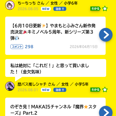
ちーちっち さん ／ 女性 ／ 小学6年
2026.08.05
わかる
NEW
注目 !!
【6月10日更新
】やまもとふみさん新作発
売決定
キミノベル５周年、新シリーズ第３
弾
298
2026年04月15日
コメント
私は絶対に「これだ！」と思って買いまし
た！（金欠気味）
歴バス推しシャチ さん ／ 女性 ／ 小学5年
2026.08.01
わかる
NEW
注目 !!
のぞき見！MAKAI5チャンネル『魔界
スタ
ーズ』Part.2