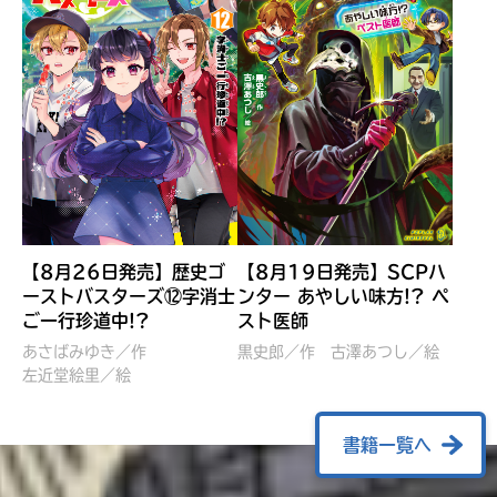
【8月26日発売】歴史ゴ
【8月19日発売】SCPハ
ーストバスターズ⑫字消士
ンター あやしい味方!? ペ
ご一行珍道中!?
スト医師
ぼくたちのマインクラフト
レッツゴー！まいぜんシス
冒険記 エンチャント剣
ターズ とつぜん、王様に
あさばみゆき／作
黒史郎／作
古澤あつし／絵
VS暴走モブ
左近堂絵里／絵
なってしまった結果！？
【7月8日発売】
針とら／作
五味まちと／絵
Ｍｉｎｅｃｒａｆｔカップ運
石崎洋司／文
書籍一覧へ
営委員会／協力
佐久間さのすけ／絵