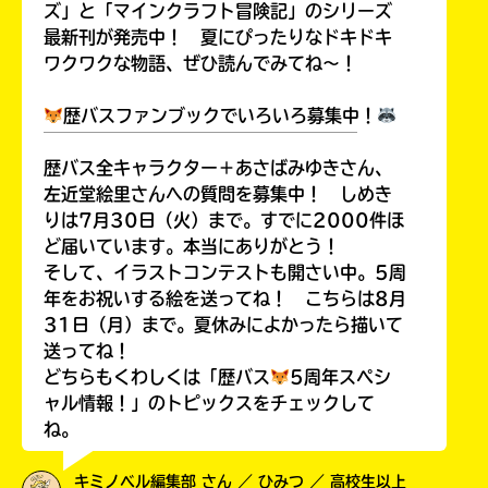
ズ」と「マインクラフト冒険記」のシリーズ
最新刊が発売中！ 夏にぴったりなドキドキ
ワクワクな物語、ぜひ読んでみてね～！
歴バスファンブックでいろいろ募集中！
￣￣￣￣￣￣￣￣￣￣￣￣￣￣￣￣￣￣
歴バス全キャラクター＋あさばみゆきさん、
左近堂絵里さんへの質問を募集中！ しめき
りは7月30日（火）まで。すでに2000件ほ
ど届いています。本当にありがとう！
そして、イラストコンテストも開さい中。5周
年をお祝いする絵を送ってね！ こちらは8月
31日（月）まで。夏休みによかったら描いて
送ってね！
どちらもくわしくは「歴バス
5周年スペシ
ャル情報！」のトピックスをチェックして
ね。
キミノベル編集部 さん ／ ひみつ ／ 高校生以上