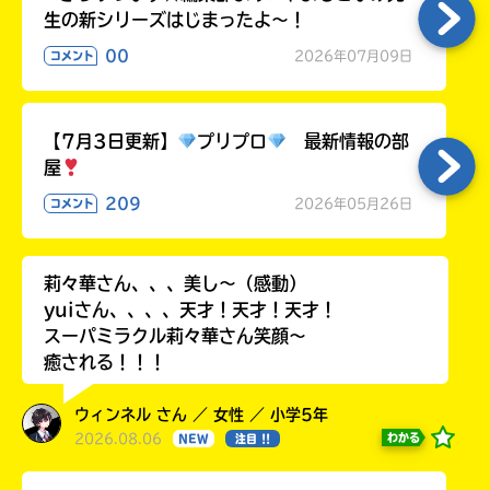
生の新シリーズはじまったよ～！
00
2026年07月09日
コメント
【7月3日更新】
プリプロ
最新情報の部
屋
209
2026年05月26日
コメント
莉々華さん、、、美し〜（感動）
yuiさん、、、、天才！天才！天才！
スーパミラクル莉々華さん笑顔〜
癒される！！！
ウィンネル さん ／ 女性 ／ 小学5年
2026.08.06
わかる
NEW
注目 !!