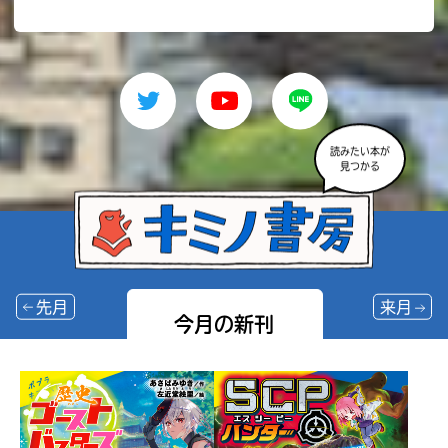
読みたい本が
見つかる
先月
来月
今月の新刊