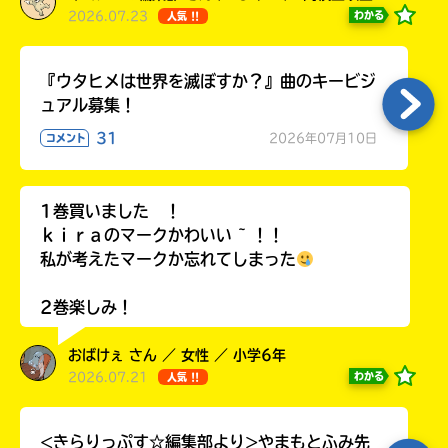
2026.07.23
わかる
人気 !!
『ウタヒメは世界を滅ぼすか？』曲のキービジ
ュアル募集！
31
2026年07月10日
コメント
1巻買いました ！
ｋｉｒａのマークかわいい ~ ！！
私が考えたマークか忘れてしまった
2巻楽しみ！
おばけぇ さん ／ 女性 ／ 小学6年
2026.07.21
わかる
人気 !!
<きらりっぷす☆編集部より>やまもとふみ先