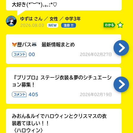
大好き(*˘︶˘*).｡.:*♡
ゆずは さん ／ 女性 ／ 中学3年
2026.08.03
わかる
NEW
注目 !!
歴バス
最新情報まとめ
00
2026年02月27日
コメント
『プリプロ』ステージ衣装＆夢のシチュエーシ
ョン募集！
405
2026年02月19日
コメント
みおん&ルイでハロウィンとクリスマスの衣
装着てほしい！！
〈ハロウィン〉