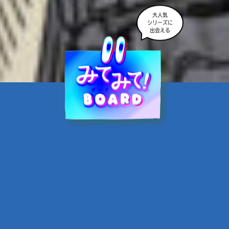
大人気
シリーズに
出会える
魔界☆スターズ②愛のため
に、悪魔と魂の契約
あんのまる／作
翡翠てう／絵