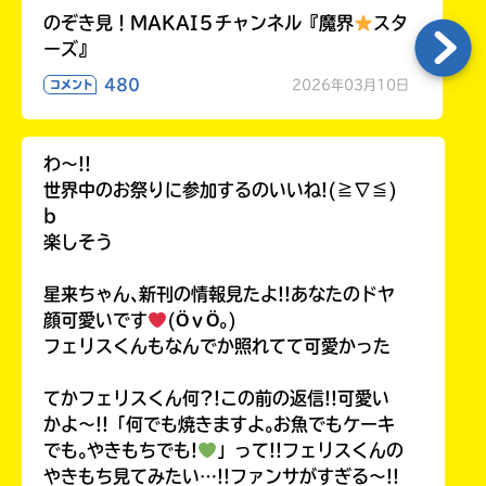
のぞき見！MAKAI５チャンネル『魔界
スタ
ーズ』
480
2026年03月10日
コメント
わ〜!!
世界中のお祭りに参加するのいいね!(≧∇≦)
b
楽しそう
星来ちゃん､新刊の情報見たよ!!あなたのドヤ
顔可愛いです
(ӦｖӦ｡)
フェリスくんもなんでか照れてて可愛かった
てかフェリスくん何?!この前の返信!!可愛い
かよ〜!!「何でも焼きますよ｡お魚でもケーキ
でも｡やきもちでも!
」って!!フェリスくんの
やきもち見てみたい…!!ファンサがすぎる〜!!