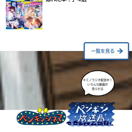
ラ
ー
が
あ
る
の
で、
も
一覧を見る
う
一
度
い
確
い
え
キミノラジオ配信中！
認
いろんな動画が
し
見られる
て
み
て
ね
戻