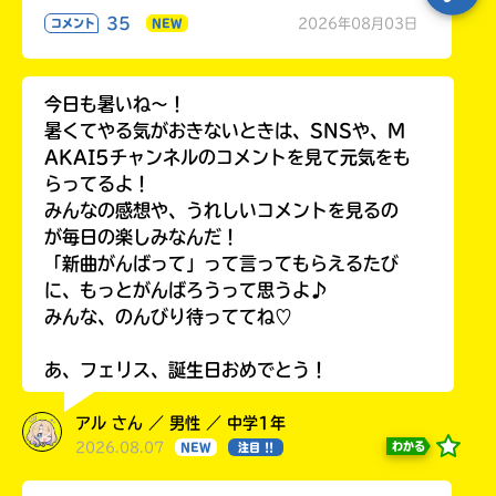
35
2026年08月03日
コメント
NEW
今日も暑いね〜！
暑くてやる気がおきないときは、SNSや、M
AKAI5チャンネルのコメントを見て元気をも
らってるよ！
みんなの感想や、うれしいコメントを見るの
が毎日の楽しみなんだ！
「新曲がんばって」って言ってもらえるたび
に、もっとがんばろうって思うよ♪
みんな、のんびり待っててね♡
あ、フェリス、誕生日おめでとう！
アル さん ／ 男性 ／ 中学1年
2026.08.07
わかる
NEW
注目 !!