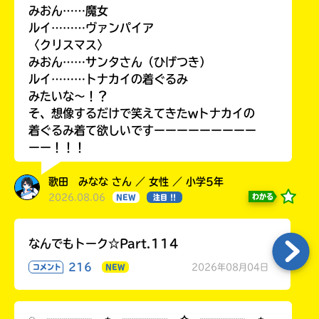
みおん……魔女
ルイ………ヴァンパイア
〈クリスマス〉
みおん……サンタさん（ひげつき）
ルイ………トナカイの着ぐるみ
みたいな〜！？
そ、想像するだけで笑えてきたwトナカイの
着ぐるみ着て欲しいですーーーーーーーーー
ーー！！！
歌田 みなな さん ／ 女性 ／ 小学5年
2026.08.06
わかる
NEW
注目 !!
なんでもトーク☆Part.114
216
2026年08月04日
コメント
NEW