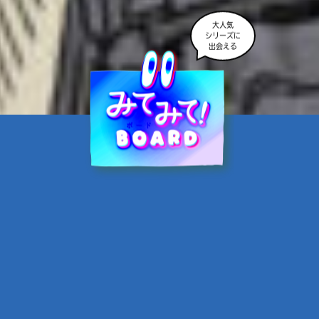
大人気
シリーズに
出会える
魔界☆スターズ②愛のため
に、悪魔と魂の契約
あんのまる／作
翡翠てう／絵