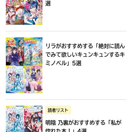
選
Loading
.
.
.
リラがおすすめする
「絶対に読ん
でみて欲しいキュンキュンするキ
ミノベル」5選
入
力
内
読者リスト
容
明陰 乃裏がおすすめする
「私が
に
エ
惚れた本！」4選