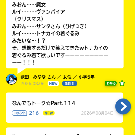
みおん……魔女
ルイ………ヴァンパイア
〈クリスマス〉
みおん……サンタさん（ひげつき）
ルイ………トナカイの着ぐるみ
みたいな〜！？
そ、想像するだけで笑えてきたwトナカイの
着ぐるみ着て欲しいですーーーーーーーーー
ーー！！！
歌田 みなな さん ／ 女性 ／ 小学5年
2026.08.06
わかる
NEW
注目 !!
なんでもトーク☆Part.114
216
2026年08月04日
コメント
NEW