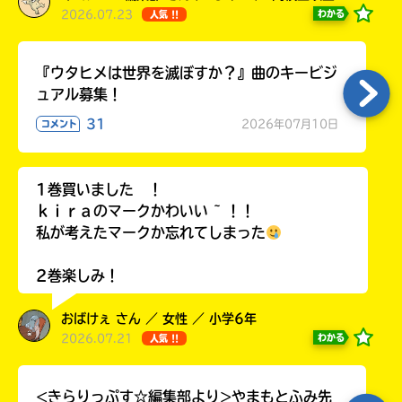
2026.07.23
わかる
人気 !!
『ウタヒメは世界を滅ぼすか？』曲のキービジ
ュアル募集！
31
2026年07月10日
コメント
1巻買いました ！
ｋｉｒａのマークかわいい ~ ！！
私が考えたマークか忘れてしまった
2巻楽しみ！
おばけぇ さん ／ 女性 ／ 小学6年
2026.07.21
わかる
人気 !!
<きらりっぷす☆編集部より>やまもとふみ先