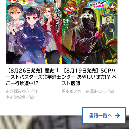
【8月26日発売】歴史ゴ
【8月19日発売】SCPハ
ーストバスターズ⑫字消士
ンター あやしい味方!? ペ
ご一行珍道中!?
スト医師
ぼくたちのマインクラフト
レッツゴー！まいぜんシス
冒険記 エンチャント剣
ターズ とつぜん、王様に
あさばみゆき／作
黒史郎／作
古澤あつし／絵
VS暴走モブ
左近堂絵里／絵
なってしまった結果！？
【7月8日発売】
針とら／作
五味まちと／絵
Ｍｉｎｅｃｒａｆｔカップ運
石崎洋司／文
書籍一覧へ
営委員会／協力
佐久間さのすけ／絵