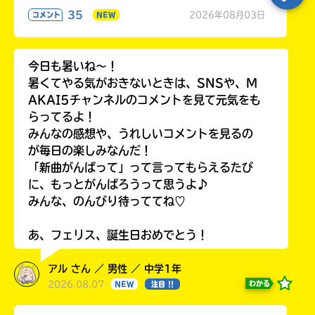
35
2026年08月03日
コメント
NEW
今日も暑いね〜！
暑くてやる気がおきないときは、SNSや、M
AKAI5チャンネルのコメントを見て元気をも
らってるよ！
みんなの感想や、うれしいコメントを見るの
が毎日の楽しみなんだ！
「新曲がんばって」って言ってもらえるたび
に、もっとがんばろうって思うよ♪
みんな、のんびり待っててね♡
あ、フェリス、誕生日おめでとう！
アル さん ／ 男性 ／ 中学1年
2026.08.07
わかる
NEW
注目 !!