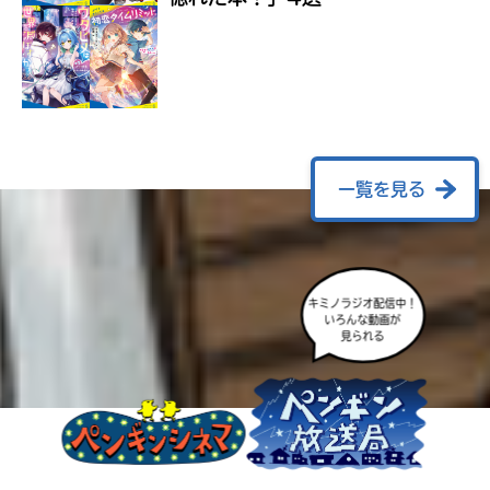
ラ
ー
が
あ
る
の
で、
も
一覧を見る
う
一
度
い
確
い
キミノラジオ配信中！
え
認
いろんな動画が
見られる
し
て
み
て
ね
戻