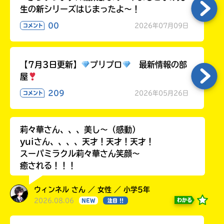
生の新シリーズはじまったよ～！
00
2026年07月09日
コメント
【7月3日更新】
プリプロ
最新情報の部
屋
209
2026年05月26日
コメント
莉々華さん、、、美し〜（感動）
yuiさん、、、、天才！天才！天才！
スーパミラクル莉々華さん笑顔〜
癒される！！！
ウィンネル さん ／ 女性 ／ 小学5年
2026.08.06
わかる
NEW
注目 !!