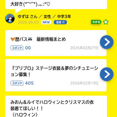
大好き(*˘︶˘*).｡.:*♡
ゆずは さん ／ 女性 ／ 中学3年
2026.08.03
わかる
NEW
注目 !!
歴バス
最新情報まとめ
00
2026年02月27日
コメント
『プリプロ』ステージ衣装＆夢のシチュエーシ
ョン募集！
405
2026年02月19日
コメント
みおん&ルイでハロウィンとクリスマスの衣
装着てほしい！！
〈ハロウィン〉