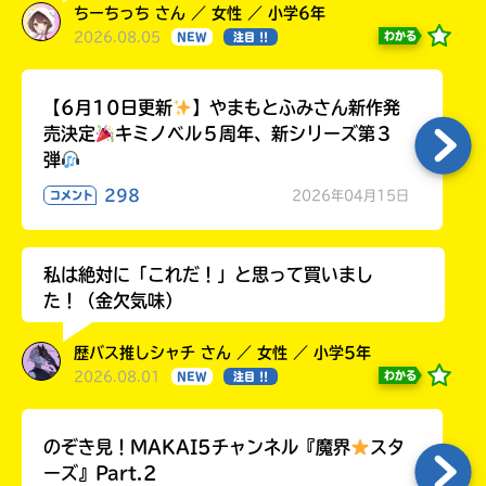
ちーちっち さん ／ 女性 ／ 小学6年
2026.08.05
わかる
NEW
注目 !!
【6月10日更新
】やまもとふみさん新作発
売決定
キミノベル５周年、新シリーズ第３
弾
298
2026年04月15日
コメント
私は絶対に「これだ！」と思って買いまし
た！（金欠気味）
歴バス推しシャチ さん ／ 女性 ／ 小学5年
2026.08.01
わかる
NEW
注目 !!
のぞき見！MAKAI5チャンネル『魔界
スタ
ーズ』Part.2