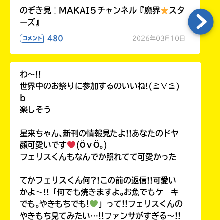
のぞき見！MAKAI５チャンネル『魔界
スタ
ーズ』
480
2026年03月10日
コメント
わ〜!!
世界中のお祭りに参加するのいいね!(≧∇≦)
b
楽しそう
星来ちゃん､新刊の情報見たよ!!あなたのドヤ
顔可愛いです
(ӦｖӦ｡)
フェリスくんもなんでか照れてて可愛かった
てかフェリスくん何?!この前の返信!!可愛い
かよ〜!!「何でも焼きますよ｡お魚でもケーキ
でも｡やきもちでも!
」って!!フェリスくんの
やきもち見てみたい…!!ファンサがすぎる〜!!