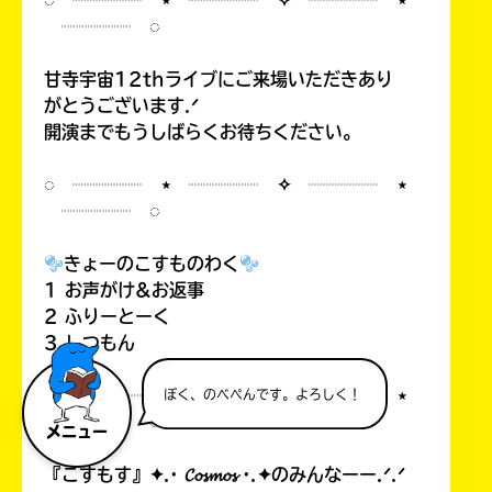
◌ ┈┈┈┈ ⋆ ┈┈┈┈ ✧ ┈┈┈┈ ⋆
┈┈┈┈ ◌
甘寺宇宙12thライブにご来場いただきあり
がとうございます.ᐟ
開演までもうしばらくお待ちください。
◌ ┈┈┈┈ ⋆ ┈┈┈┈ ✧ ┈┈┈┈ ⋆
┈┈┈┈ ◌
きょーのこすものわく
1 お声がけ&お返事
2 ふりーとーく
3 しつもん
◌ ┈┈┈┈ ⋆ ┈┈┈┈ ✧ ┈┈┈┈ ⋆
ぼく、のべぺんです。よろしく！
┈┈┈┈ ◌
メニュー
『こすもす』✦.· 𝓒𝓸𝓼𝓶𝓸𝓼 ·.✦のみんなーー.ᐟ.ᐟ