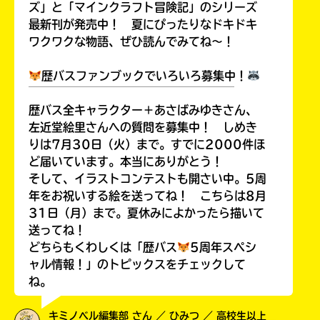
ズ」と「マインクラフト冒険記」のシリーズ
最新刊が発売中！ 夏にぴったりなドキドキ
ワクワクな物語、ぜひ読んでみてね～！
歴バスファンブックでいろいろ募集中！
￣￣￣￣￣￣￣￣￣￣￣￣￣￣￣￣￣￣
歴バス全キャラクター＋あさばみゆきさん、
左近堂絵里さんへの質問を募集中！ しめき
りは7月30日（火）まで。すでに2000件ほ
ど届いています。本当にありがとう！
そして、イラストコンテストも開さい中。5周
年をお祝いする絵を送ってね！ こちらは8月
31日（月）まで。夏休みによかったら描いて
送ってね！
どちらもくわしくは「歴バス
5周年スペシ
ャル情報！」のトピックスをチェックして
ね。
キミノベル編集部 さん ／ ひみつ ／ 高校生以上