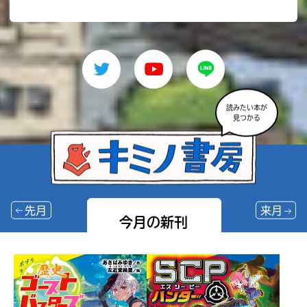
読みたい本が
見つかる
先月
来月
今月の新刊