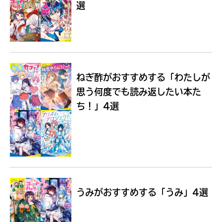
選
Loading
.
.
.
ねぎ酢がおすすめする
「わたしが
思う何度でも読み返したい本た
ち！」4選
入
力
内
うみがおすすめする
「うみ」4選
容
に
エ