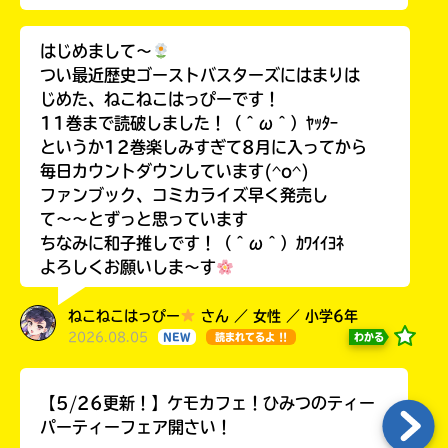
はじめまして〜
つい最近歴史ゴーストバスターズにはまりは
じめた、ねこねこはっぴーです！
11巻まで読破しました！（＾ω＾）ﾔｯﾀｰ
というか12巻楽しみすぎて8月に入ってから
毎日カウントダウンしています(^o^)
ファンブック、コミカライズ早く発売し
て〜〜とずっと思っています
ちなみに和子推しです！（＾ω＾）ｶﾜｲｲﾖﾈ
よろしくお願いしま〜す
ねこねこはっぴー
さん ／ 女性 ／ 小学6年
2026.08.05
わかる
NEW
読まれてるよ !!
【5/26更新！】ケモカフェ！ひみつのティー
パーティーフェア開さい！