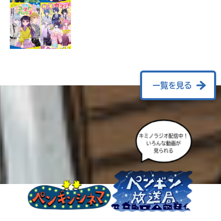
ラ
ー
が
あ
る
の
で、
も
一覧を見る
う
一
度
い
確
い
キミノラジオ配信中！
え
認
いろんな動画が
見られる
し
て
み
て
ね
戻