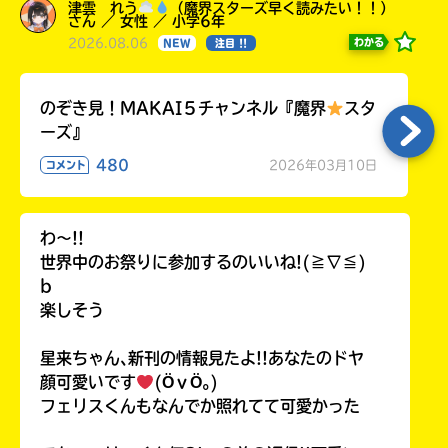
津雲 れう
（魔界スターズ早く読みたい！！）
さん ／ 女性 ／ 小学6年
2026.08.06
わかる
NEW
注目 !!
のぞき見！MAKAI５チャンネル『魔界
スタ
ーズ』
480
2026年03月10日
コメント
わ〜!!
世界中のお祭りに参加するのいいね!(≧∇≦)
b
楽しそう
星来ちゃん､新刊の情報見たよ!!あなたのドヤ
顔可愛いです
(ӦｖӦ｡)
フェリスくんもなんでか照れてて可愛かった