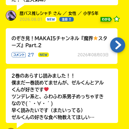
歴バス推しシャチ さん ／ 女性 ／ 小学5年
2026.08.01
わかる
NEW
注目 !!
のぞき見！MAKAI5チャンネル『魔界
スタ
ーズ』Part.2
27
2026年08月03日
コメント
NEW
2巻のあらすじ読みました！！
僕まだ一巻読めてませんが、ゼルくんとアル
くんが好きです
ツンデレ系と、ふわふわ系男子めっちゃすき
なので(｀・∀・´)
早く読みたいです（またいってる）
ゼルくんの好きな食べ物教えてほしい…