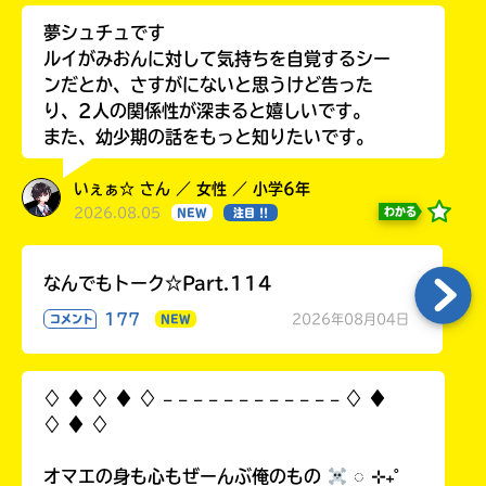
夢シュチュです
ルイがみおんに対して気持ちを自覚するシー
ンだとか、さすがにないと思うけど告った
り、2人の関係性が深まると嬉しいです。
また、幼少期の話をもっと知りたいです。
いぇぁ☆ さん ／ 女性 ／ 小学6年
2026.08.05
わかる
NEW
注目 !!
なんでもトーク☆Part.114
177
2026年08月04日
コメント
NEW
♢ ♦︎ ♢ ♦︎ ♢ 𓐄 𓐄 𓐄 𓐄 𓐄 𓐄 𓐄 𓐄 𓐄 𓐄 𓐄 𓐄 ♢ ♦︎
♢ ♦︎ ♢
オマエの身も心もぜーんぶ俺のもの
◌ ⊹₊˚