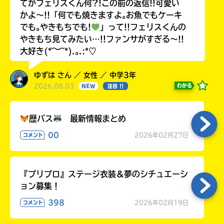
てかフェリスくん何?!この前の返信!!可愛い
かよ〜!!「何でも焼きますよ｡お魚でもケーキ
でも｡やきもちでも!
」って!!フェリスくんの
やきもち見てみたい…!!ファンサがすぎる〜!!
大好き(*˘︶˘*).｡.:*♡
ゆずは さん ／ 女性 ／ 中学3年
2026.08.03
わかる
NEW
注目 !!
歴バス
最新情報まとめ
00
2026年02月27日
コメント
『プリプロ』ステージ衣装＆夢のシチュエーシ
ョン募集！
398
2026年02月19日
コメント