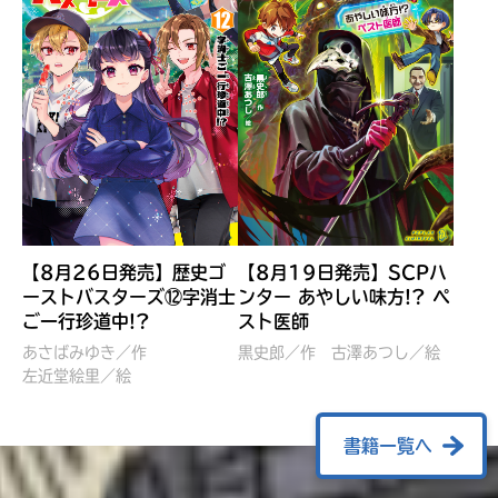
【8月26日発売】歴史ゴ
【8月19日発売】SCPハ
ーストバスターズ⑫字消士
ンター あやしい味方!? ペ
ご一行珍道中!?
スト医師
ぼくたちのマインクラフト
レッツゴー！まいぜんシス
冒険記 エンチャント剣
ターズ とつぜん、王様に
あさばみゆき／作
黒史郎／作
古澤あつし／絵
VS暴走モブ
左近堂絵里／絵
なってしまった結果！？
【7月8日発売】
針とら／作
五味まちと／絵
Ｍｉｎｅｃｒａｆｔカップ運
石崎洋司／文
書籍一覧へ
営委員会／協力
佐久間さのすけ／絵