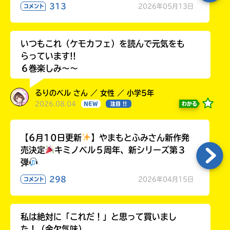
313
2026年05月13日
コメント
いつもこれ（ケモカフェ）を読んで元気をも
らっています!!
６巻楽しみ～～
るりのベル さん ／ 女性 ／ 小学5年
2026.08.04
わかる
NEW
注目 !!
【6月10日更新
】やまもとふみさん新作発
売決定
キミノベル５周年、新シリーズ第３
弾
298
2026年04月15日
コメント
私は絶対に「これだ！」と思って買いまし
た！（金欠気味）