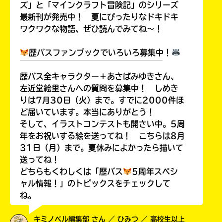
ズ」と「マインクラフト冒険記」のシリーズ
最新刊が発売中！ 夏にぴったりなドキドキ
ワクワクな物語、ぜひ読んでみてね～！
歴バスファンブックでいろいろ募集中！
￣￣￣￣￣￣￣￣￣￣￣￣￣￣￣￣￣￣
歴バス全キャラクター＋あさばみゆきさん、
左近堂絵里さんへの質問を募集中！ しめき
りは7月30日（火）まで。すでに2000件ほ
ど届いています。本当にありがとう！
そして、イラストコンテストも開さい中。5周
年をお祝いする絵を送ってね！ こちらは8月
31日（月）まで。夏休みによかったら描いて
送ってね！
どちらもくわしくは「歴バス
5周年スペシ
ャル情報！」のトピックスをチェックして
ね。
キミノベル編集部 さん ／ ひみつ ／ 高校生以上