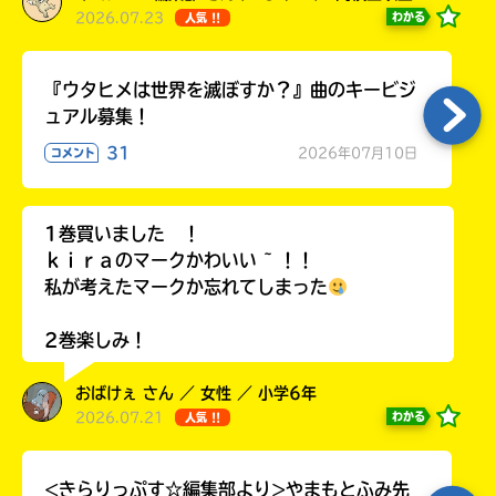
2026.07.23
わかる
人気 !!
『ウタヒメは世界を滅ぼすか？』曲のキービジ
ュアル募集！
31
2026年07月10日
コメント
1巻買いました ！
ｋｉｒａのマークかわいい ~ ！！
私が考えたマークか忘れてしまった
2巻楽しみ！
おばけぇ さん ／ 女性 ／ 小学6年
2026.07.21
わかる
人気 !!
<きらりっぷす☆編集部より>やまもとふみ先