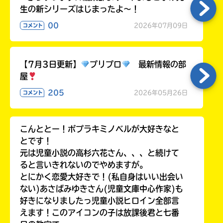
生の新シリーズはじまったよ～！
00
2026年07月09日
コメント
【7月3日更新】
プリプロ
最新情報の部
屋
205
2026年05月26日
コメント
こんととー！ポプラキミノベルが大好きなと
とです！
元は児童小説の高杉六花さん、、、と続けて
ると言いきれないのでやめますが。
とにかく恋愛大好きで！(私自身はいい出会い
ない)あさばみゆきさん(児童文庫中心作家)も
好きになりましたっ児童小説ヒロイン全部言
えます！このアイコンの子は放課後君と七番