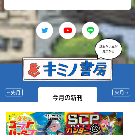
読みたい本が
見つかる
先月
来月
今月の新刊