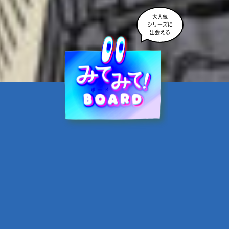
大人気
シリーズに
出会える
魔界☆スターズ②愛のため
に、悪魔と魂の契約
あんのまる／作
翡翠てう／絵