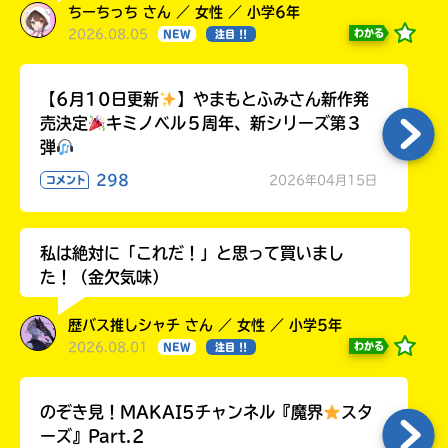
ちーちっち さん ／ 女性 ／ 小学6年
2026.08.05
わかる
NEW
注目 !!
【6月10日更新
】やまもとふみさん新作発
売決定
キミノベル５周年、新シリーズ第３
弾
298
2026年04月15日
コメント
私は絶対に「これだ！」と思って買いまし
た！（金欠気味）
歴バス推しシャチ さん ／ 女性 ／ 小学5年
2026.08.01
わかる
NEW
注目 !!
のぞき見！MAKAI5チャンネル『魔界
スタ
ーズ』Part.2