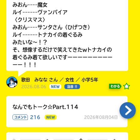
みおん……魔女
ルイ………ヴァンパイア
〈クリスマス〉
みおん……サンタさん（ひげつき）
ルイ………トナカイの着ぐるみ
みたいな〜！？
そ、想像するだけで笑えてきたwトナカイの
着ぐるみ着て欲しいですーーーーーーーーー
ーー！！！
歌田 みなな さん ／ 女性 ／ 小学5年
2026.08.06
わかる
NEW
注目 !!
なんでもトーク☆Part.114
216
2026年08月04日
コメント
NEW