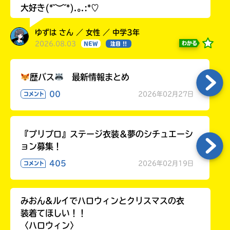
大好き(*˘︶˘*).｡.:*♡
ゆずは さん ／ 女性 ／ 中学3年
2026.08.03
わかる
NEW
注目 !!
歴バス
最新情報まとめ
00
2026年02月27日
コメント
『プリプロ』ステージ衣装＆夢のシチュエーシ
ョン募集！
405
2026年02月19日
コメント
みおん&ルイでハロウィンとクリスマスの衣
装着てほしい！！
〈ハロウィン〉