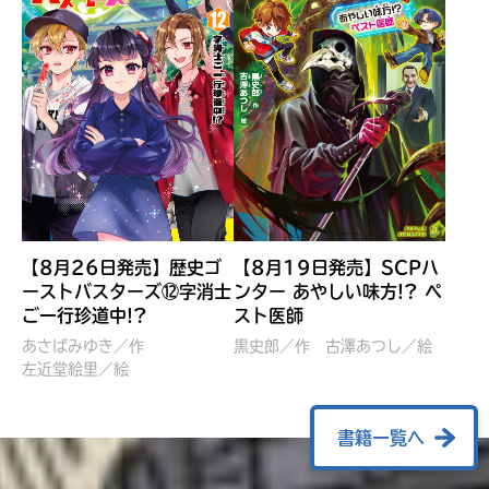
【8月26日発売】歴史ゴ
【8月19日発売】SCPハ
ーストバスターズ⑫字消士
ンター あやしい味方!? ペ
ご一行珍道中!?
スト医師
ぼくたちのマインクラフト
レッツゴー！まいぜんシス
冒険記 エンチャント剣
ターズ とつぜん、王様に
あさばみゆき／作
黒史郎／作
古澤あつし／絵
VS暴走モブ
左近堂絵里／絵
なってしまった結果！？
【7月8日発売】
針とら／作
五味まちと／絵
Ｍｉｎｅｃｒａｆｔカップ運
石崎洋司／文
書籍一覧へ
営委員会／協力
佐久間さのすけ／絵