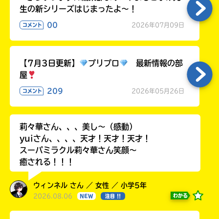
生の新シリーズはじまったよ～！
00
2026年07月09日
コメント
【7月3日更新】
プリプロ
最新情報の部
屋
209
2026年05月26日
コメント
莉々華さん、、、美し〜（感動）
yuiさん、、、、天才！天才！天才！
スーパミラクル莉々華さん笑顔〜
癒される！！！
ウィンネル さん ／ 女性 ／ 小学5年
2026.08.06
わかる
NEW
注目 !!