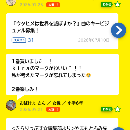
2026.07.23
わかる
人気 !!
『ウタヒメは世界を滅ぼすか？』曲のキービジ
ュアル募集！
31
2026年07月10日
コメント
1巻買いました ！
ｋｉｒａのマークかわいい ~ ！！
私が考えたマークか忘れてしまった
2巻楽しみ！
おばけぇ さん ／ 女性 ／ 小学6年
2026.07.21
わかる
人気 !!
<きらりっぷす☆編集部より>やまもとふみ先