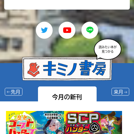
読みたい本が
見つかる
先月
来月
今月の新刊