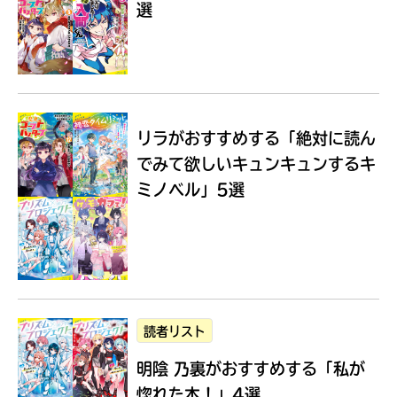
選
Loading
.
.
.
リラがおすすめする
「絶対に読ん
でみて欲しいキュンキュンするキ
ミノベル」5選
入
力
内
読者リスト
容
明陰 乃裏がおすすめする
「私が
に
エ
惚れた本！」4選