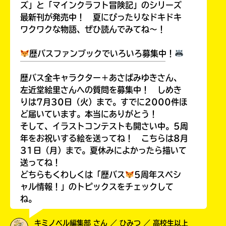
ズ」と「マインクラフト冒険記」のシリーズ
最新刊が発売中！ 夏にぴったりなドキドキ
ワクワクな物語、ぜひ読んでみてね～！
歴バスファンブックでいろいろ募集中！
￣￣￣￣￣￣￣￣￣￣￣￣￣￣￣￣￣￣
歴バス全キャラクター＋あさばみゆきさん、
左近堂絵里さんへの質問を募集中！ しめき
りは7月30日（火）まで。すでに2000件ほ
ど届いています。本当にありがとう！
そして、イラストコンテストも開さい中。5周
年をお祝いする絵を送ってね！ こちらは8月
31日（月）まで。夏休みによかったら描いて
送ってね！
どちらもくわしくは「歴バス
5周年スペシ
ャル情報！」のトピックスをチェックして
ね。
キミノベル編集部 さん ／ ひみつ ／ 高校生以上