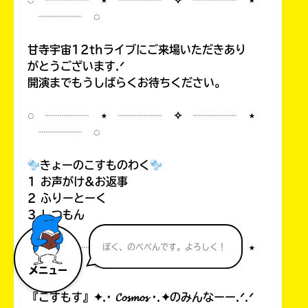
◌ ┈┈┈┈ ⋆ ┈┈┈┈ ✧ ┈┈┈┈ ⋆
┈┈┈┈ ◌
甘寺宇宙12thライブにご来場いただきあり
がとうございます.ᐟ
開演までもうしばらくお待ちください。
◌ ┈┈┈┈ ⋆ ┈┈┈┈ ✧ ┈┈┈┈ ⋆
┈┈┈┈ ◌
きょーのこすものわく
1 お声がけ&お返事
2 ふりーとーく
3 しつもん
◌ ┈┈┈┈ ⋆ ┈┈┈┈ ✧ ┈┈┈┈ ⋆
ぼく、のべぺんです。よろしく！
┈┈┈┈ ◌
メニュー
『こすもす』✦.· 𝓒𝓸𝓼𝓶𝓸𝓼 ·.✦のみんなーー.ᐟ.ᐟ