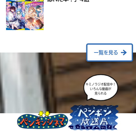
ラ
ー
が
あ
る
の
で、
も
一覧を見る
う
一
度
い
確
い
キミノラジオ配信中！
え
認
いろんな動画が
見られる
し
て
み
て
ね
戻