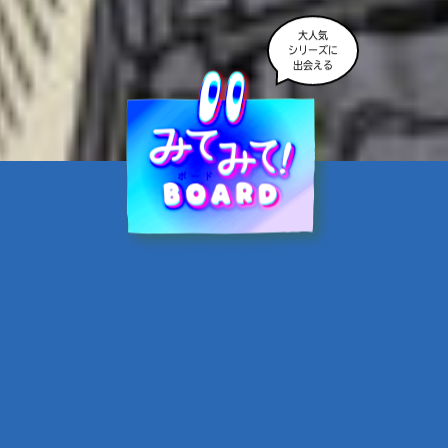
大人気
シリーズに
出会える
魔界☆スターズ②愛のため
に、悪魔と魂の契約
あんのまる／作
翡翠てう／絵