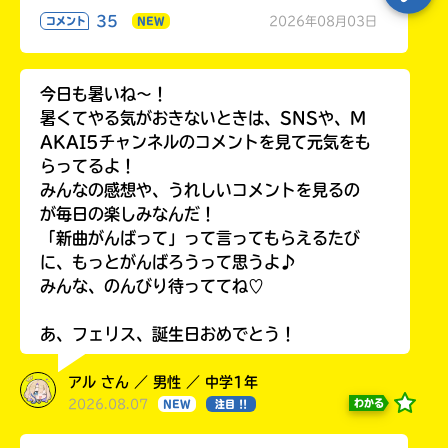
35
2026年08月03日
コメント
NEW
今日も暑いね〜！
暑くてやる気がおきないときは、SNSや、M
AKAI5チャンネルのコメントを見て元気をも
らってるよ！
みんなの感想や、うれしいコメントを見るの
が毎日の楽しみなんだ！
「新曲がんばって」って言ってもらえるたび
に、もっとがんばろうって思うよ♪
みんな、のんびり待っててね♡
あ、フェリス、誕生日おめでとう！
アル さん ／ 男性 ／ 中学1年
2026.08.07
わかる
NEW
注目 !!