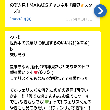
のぞき見！MAKAI５チャンネル『魔界
スタ
ーズ』
480
2026年03月10日
コメント
わ〜!!
世界中のお祭りに参加するのいいね!(≧∇≦)
b
楽しそう
星来ちゃん､新刊の情報見たよ!!あなたのドヤ
顔可愛いです
(ӦｖӦ｡)
フェリスくんもなんでか照れてて可愛かった
てかフェリスくん何?!この前の返信!!可愛い
かよ〜!!「何でも焼きますよ｡お魚でもケーキ
でも｡やきもちでも!
」って!!フェリスくんの
やきもち見てみたい…!!ファンサがすぎる〜!!