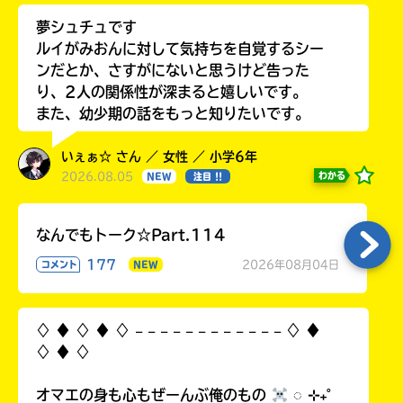
夢シュチュです
ルイがみおんに対して気持ちを自覚するシー
ンだとか、さすがにないと思うけど告った
り、2人の関係性が深まると嬉しいです。
また、幼少期の話をもっと知りたいです。
いぇぁ☆ さん ／ 女性 ／ 小学6年
2026.08.05
わかる
NEW
注目 !!
なんでもトーク☆Part.114
177
2026年08月04日
コメント
NEW
♢ ♦︎ ♢ ♦︎ ♢ 𓐄 𓐄 𓐄 𓐄 𓐄 𓐄 𓐄 𓐄 𓐄 𓐄 𓐄 𓐄 ♢ ♦︎
♢ ♦︎ ♢
オマエの身も心もぜーんぶ俺のもの
◌ ⊹₊˚