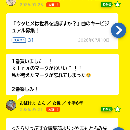
2026.07.23
わかる
人気 !!
『ウタヒメは世界を滅ぼすか？』曲のキービジ
ュアル募集！
31
2026年07月10日
コメント
1巻買いました ！
ｋｉｒａのマークかわいい ~ ！！
私が考えたマークか忘れてしまった
2巻楽しみ！
おばけぇ さん ／ 女性 ／ 小学6年
2026.07.21
わかる
人気 !!
<きらりっぷす☆編集部より>やまもとふみ先