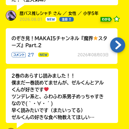
歴バス推しシャチ さん ／ 女性 ／ 小学5年
2026.08.01
わかる
NEW
注目 !!
のぞき見！MAKAI5チャンネル『魔界
スタ
ーズ』Part.2
27
2026年08月03日
コメント
NEW
2巻のあらすじ読みました！！
僕まだ一巻読めてませんが、ゼルくんとアル
くんが好きです
ツンデレ系と、ふわふわ系男子めっちゃすき
なので(｀・∀・´)
早く読みたいです（またいってる）
ゼルくんの好きな食べ物教えてほしい…