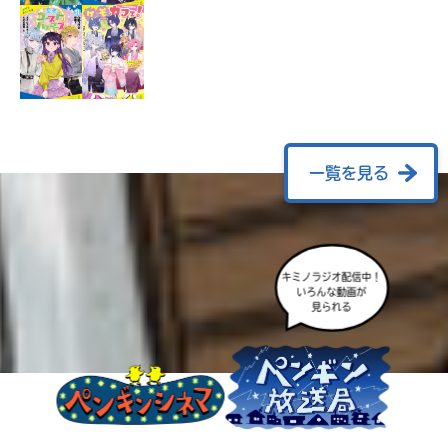
ラ
ー
が
あ
る
の
で、
も
一覧を見る
う
一
度
い
確
い
キミノラジオ配信中！
え
認
いろんな動画が
見られる
し
て
み
て
ね
戻