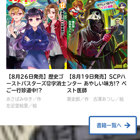
【8月26日発売】歴史ゴ
【8月19日発売】SCPハ
ーストバスターズ⑫字消士
ンター あやしい味方!? ペ
ご一行珍道中!?
スト医師
ぼくたちのマインクラフト
レッツゴー！まいぜんシス
冒険記 エンチャント剣
ターズ とつぜん、王様に
あさばみゆき／作
黒史郎／作
古澤あつし／絵
VS暴走モブ
左近堂絵里／絵
なってしまった結果！？
【7月8日発売】
針とら／作
五味まちと／絵
Ｍｉｎｅｃｒａｆｔカップ運
石崎洋司／文
書籍一覧へ
営委員会／協力
佐久間さのすけ／絵