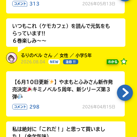
313
2026年05月13日
コメント
いつもこれ（ケモカフェ）を読んで元気をも
らっています!!
６巻楽しみ～～
るりのベル さん ／ 女性 ／ 小学5年
2026.08.04
わかる
NEW
注目 !!
【6月10日更新
】やまもとふみさん新作発
売決定
キミノベル５周年、新シリーズ第３
弾
298
2026年04月15日
コメント
私は絶対に「これだ！」と思って買いまし
た！（金欠気味）