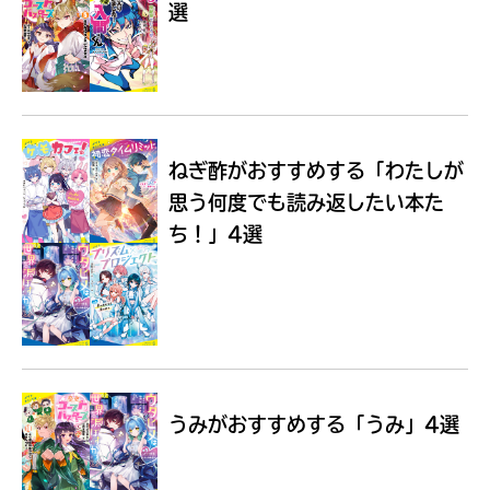
選
Loading
.
.
.
ねぎ酢がおすすめする
「わたしが
思う何度でも読み返したい本た
ち！」4選
入
力
内
うみがおすすめする
「うみ」4選
容
に
エ