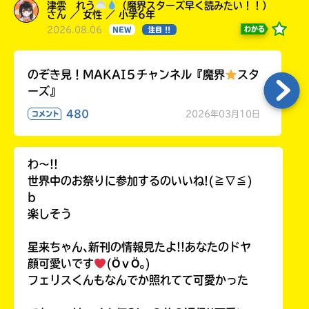
津雲 れう
（魔界スターズ早く読みたい！！）
さん ／ 女性 ／ 小学6年
2026.08.06
わかる
NEW
注目 !!
のぞき見！MAKAI５チャンネル『魔界
スタ
ーズ』
480
2026年03月10日
コメント
わ〜!!
世界中のお祭りに参加するのいいね!(≧∇≦)
b
楽しそう
星来ちゃん､新刊の情報見たよ!!あなたのドヤ
顔可愛いです
(ӦｖӦ｡)
フェリスくんもなんでか照れてて可愛かった