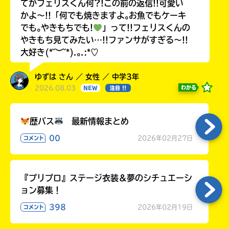
てかフェリスくん何?!この前の返信!!可愛い
かよ〜!!「何でも焼きますよ｡お魚でもケーキ
でも｡やきもちでも!
」って!!フェリスくんの
やきもち見てみたい…!!ファンサがすぎる〜!!
大好き(*˘︶˘*).｡.:*♡
ゆずは さん ／ 女性 ／ 中学3年
2026.08.03
わかる
NEW
注目 !!
歴バス
最新情報まとめ
00
2026年02月27日
コメント
『プリプロ』ステージ衣装＆夢のシチュエーシ
ョン募集！
398
2026年02月19日
コメント