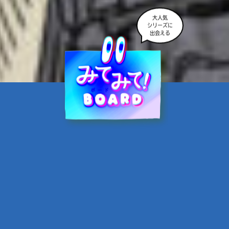
大人気
シリーズに
出会える
魔界☆スターズ②愛のため
に、悪魔と魂の契約
あんのまる／作
翡翠てう／絵