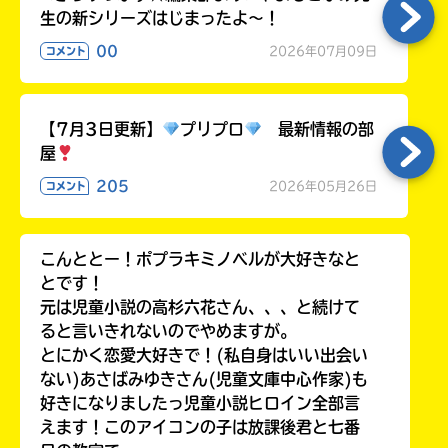
生の新シリーズはじまったよ～！
00
2026年07月09日
コメント
【7月3日更新】
プリプロ
最新情報の部
屋
205
2026年05月26日
コメント
こんととー！ポプラキミノベルが大好きなと
とです！
元は児童小説の高杉六花さん、、、と続けて
ると言いきれないのでやめますが。
とにかく恋愛大好きで！(私自身はいい出会い
ない)あさばみゆきさん(児童文庫中心作家)も
好きになりましたっ児童小説ヒロイン全部言
えます！このアイコンの子は放課後君と七番