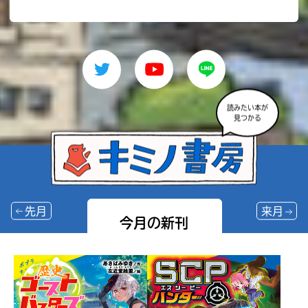
読みたい本が
見つかる
先月
来月
今月の新刊