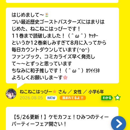
はじめまして〜
つい最近歴史ゴーストバスターズにはまりは
じめた、ねこねこはっぴーです！
11巻まで読破しました！（＾ω＾）ﾔｯﾀｰ
というか12巻楽しみすぎて8月に入ってから
毎日カウントダウンしています(^o^)
ファンブック、コミカライズ早く発売し
て〜〜とずっと思っています
ちなみに和子推しです！（＾ω＾）ｶﾜｲｲﾖﾈ
よろしくお願いしま〜す
ねこねこはっぴー
さん ／ 女性 ／ 小学6年
2026.08.05
わかる
NEW
読まれてるよ !!
【5/26更新！】ケモカフェ！ひみつのティー
パーティーフェア開さい！