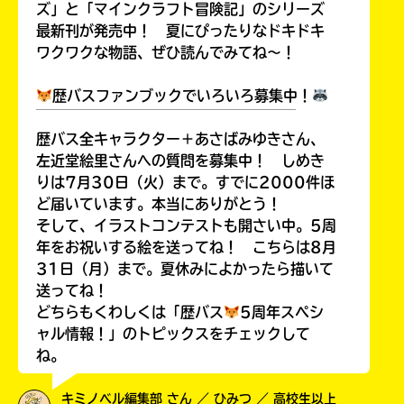
ズ」と「マインクラフト冒険記」のシリーズ
最新刊が発売中！ 夏にぴったりなドキドキ
ワクワクな物語、ぜひ読んでみてね～！
歴バスファンブックでいろいろ募集中！
￣￣￣￣￣￣￣￣￣￣￣￣￣￣￣￣￣￣
歴バス全キャラクター＋あさばみゆきさん、
左近堂絵里さんへの質問を募集中！ しめき
りは7月30日（火）まで。すでに2000件ほ
ど届いています。本当にありがとう！
そして、イラストコンテストも開さい中。5周
年をお祝いする絵を送ってね！ こちらは8月
31日（月）まで。夏休みによかったら描いて
送ってね！
どちらもくわしくは「歴バス
5周年スペシ
ャル情報！」のトピックスをチェックして
ね。
キミノベル編集部 さん ／ ひみつ ／ 高校生以上