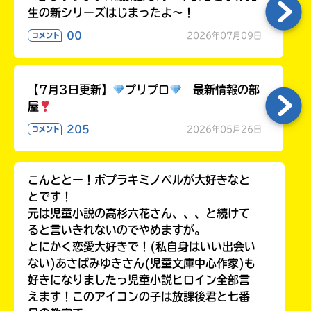
生の新シリーズはじまったよ～！
00
2026年07月09日
コメント
【7月3日更新】
プリプロ
最新情報の部
屋
205
2026年05月26日
コメント
こんととー！ポプラキミノベルが大好きなと
とです！
元は児童小説の高杉六花さん、、、と続けて
ると言いきれないのでやめますが。
とにかく恋愛大好きで！(私自身はいい出会い
ない)あさばみゆきさん(児童文庫中心作家)も
好きになりましたっ児童小説ヒロイン全部言
えます！このアイコンの子は放課後君と七番