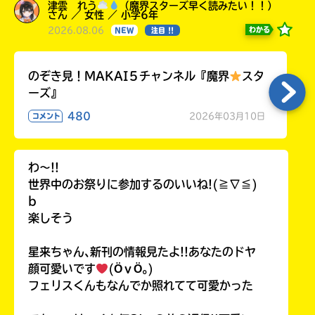
津雲 れう
（魔界スターズ早く読みたい！！）
さん ／ 女性 ／ 小学6年
2026.08.06
わかる
NEW
注目 !!
のぞき見！MAKAI５チャンネル『魔界
スタ
ーズ』
480
2026年03月10日
コメント
わ〜!!
世界中のお祭りに参加するのいいね!(≧∇≦)
b
楽しそう
星来ちゃん､新刊の情報見たよ!!あなたのドヤ
顔可愛いです
(ӦｖӦ｡)
フェリスくんもなんでか照れてて可愛かった