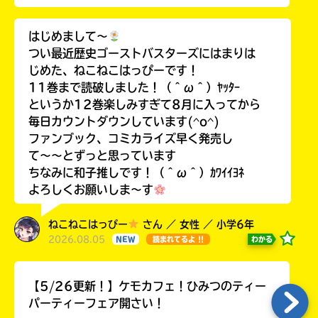
はじめまして〜
つい最近歴史ゴーストバスターズにはまりは
じめた、ねこねこはっぴーです！
11巻まで読破しました！（＾ω＾）ﾔｯﾀｰ
というか12巻楽しみすぎて8月に入ってから
毎日カウントダウンしています(^o^)
ファンブック、コミカライズ早く発売し
て〜〜とずっと思っています
ちなみに和子推しです！（＾ω＾）ｶﾜｲｲﾖﾈ
よろしくお願いしま〜す
ねこねこはっぴー
さん ／ 女性 ／ 小学6年
2026.08.05
わかる
NEW
読まれてるよ !!
【5/26更新！】ケモカフェ！ひみつのティー
パーティーフェア開さい！