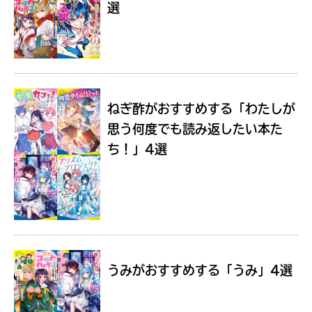
選
Loading
.
.
.
ねぎ酢がおすすめする
「わたしが
思う何度でも読み返したい本た
ち！」4選
入
力
内
うみがおすすめする
「うみ」4選
容
に
エ