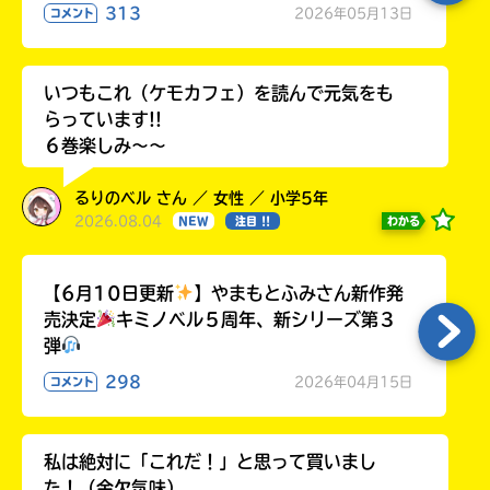
313
2026年05月13日
コメント
いつもこれ（ケモカフェ）を読んで元気をも
らっています!!
６巻楽しみ～～
るりのベル さん ／ 女性 ／ 小学5年
2026.08.04
わかる
NEW
注目 !!
【6月10日更新
】やまもとふみさん新作発
売決定
キミノベル５周年、新シリーズ第３
弾
298
2026年04月15日
コメント
私は絶対に「これだ！」と思って買いまし
た！（金欠気味）