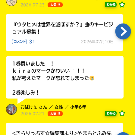
2026.07.23
わかる
人気 !!
『ウタヒメは世界を滅ぼすか？』曲のキービジ
ュアル募集！
31
2026年07月10日
コメント
1巻買いました ！
ｋｉｒａのマークかわいい ~ ！！
私が考えたマークか忘れてしまった
2巻楽しみ！
おばけぇ さん ／ 女性 ／ 小学6年
2026.07.21
わかる
人気 !!
<きらりっぷす☆編集部より>やまもとふみ先