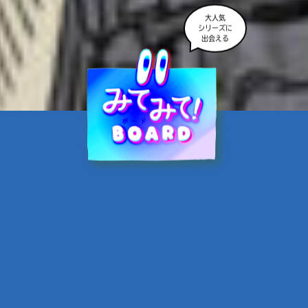
大人気
シリーズに
出会える
魔界☆スターズ②愛のため
に、悪魔と魂の契約
あんのまる／作
翡翠てう／絵