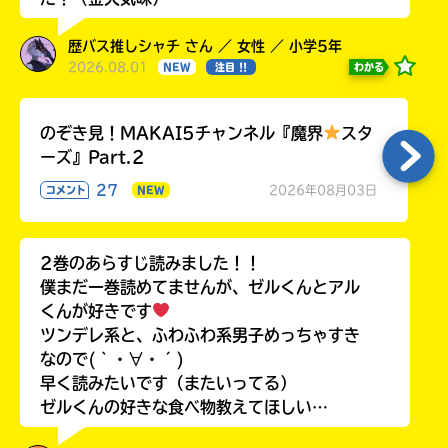
歴バス推しシャチ さん ／ 女性 ／ 小学5年
2026.08.01
わかる
NEW
注目 !!
のぞき見！MAKAI5チャンネル『魔界
スタ
ーズ』Part.2
27
2026年08月03日
コメント
NEW
2巻のあらすじ読みました！！
僕まだ一巻読めてませんが、ゼルくんとアル
くんが好きです
ツンデレ系と、ふわふわ系男子めっちゃすき
なので(｀・∀・´)
早く読みたいです（またいってる）
ゼルくんの好きな食べ物教えてほしい…