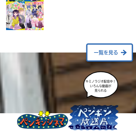
ラ
ー
が
あ
る
の
で、
も
一覧を見る
う
一
度
い
確
い
キミノラジオ配信中！
え
認
いろんな動画が
し
見られる
て
み
て
ね
戻