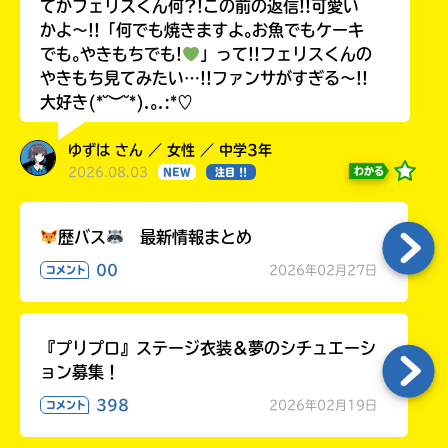
てかフェリスくん何?!この前の返信!!可愛い
かよ〜!!「何でも焼きますよ｡お魚でもケーキ
でも｡やきもちでも!
」って!!フェリスくんの
やきもち見てみたい…!!ファンサがすぎる〜!!
大好き(*˘︶˘*).｡.:*♡
ゆずは さん ／ 女性 ／ 中学3年
2026.08.03
わかる
NEW
注目 !!
歴バス
最新情報まとめ
00
2026年02月27日
コメント
『プリプロ』ステージ衣装＆夢のシチュエーシ
ョン募集！
398
2026年02月19日
コメント