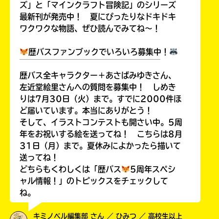
ズ」と「マインクラフト冒険記」のシリーズ
最新刊が発売中！ 夏にぴったりなドキドキ
ワクワクな物語、ぜひ読んでみてね～！
歴バスファンブックでいろいろ募集中！
￣￣￣￣￣￣￣￣￣￣￣￣￣￣￣￣￣￣
歴バス全キャラクター＋あさばみゆきさん、
左近堂絵里さんへの質問を募集中！ しめき
りは7月30日（火）まで。すでに2000件ほ
ど届いています。本当にありがとう！
そして、イラストコンテストも開さい中。5周
年をお祝いする絵を送ってね！ こちらは8月
31日（月）まで。夏休みによかったら描いて
送ってね！
どちらもくわしくは「歴バス
5周年スペシ
ャル情報！」のトピックスをチェックして
ね。
キミノベル編集部 さん ／ ひみつ ／ 高校生以上