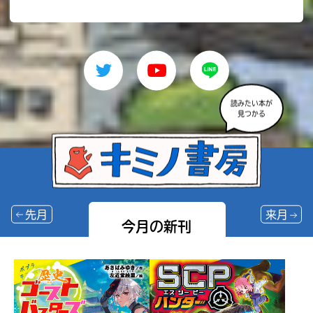
読みたい本が
見つかる
先月
来月
今月の新刊