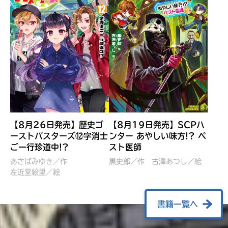
【8月26日発売】歴史ゴ
【8月19日発売】SCPハ
ーストバスターズ⑫字消士
ンター あやしい味方!? ペ
ご一行珍道中!?
スト医師
ぼくたちのマインクラフト
レッツゴー！まいぜんシス
冒険記 エンチャント剣
ターズ とつぜん、王様に
あさばみゆき／作
黒史郎／作
古澤あつし／絵
VS暴走モブ
左近堂絵里／絵
なってしまった結果！？
【7月8日発売】
針とら／作
五味まちと／絵
Ｍｉｎｅｃｒａｆｔカップ運
石崎洋司／文
書籍一覧へ
営委員会／協力
佐久間さのすけ／絵