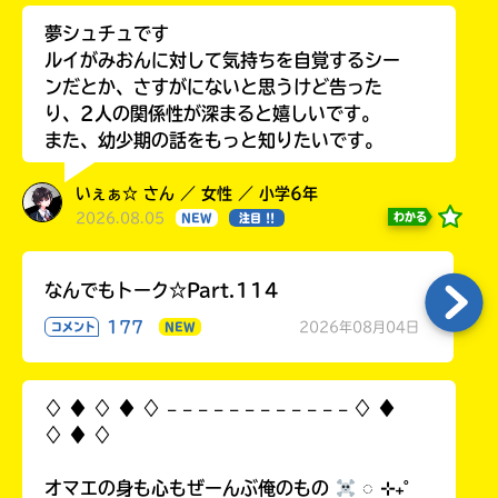
夢シュチュです
ルイがみおんに対して気持ちを自覚するシー
ンだとか、さすがにないと思うけど告った
り、2人の関係性が深まると嬉しいです。
また、幼少期の話をもっと知りたいです。
いぇぁ☆ さん ／ 女性 ／ 小学6年
2026.08.05
わかる
NEW
注目 !!
なんでもトーク☆Part.114
177
2026年08月04日
コメント
NEW
♢ ♦︎ ♢ ♦︎ ♢ 𓐄 𓐄 𓐄 𓐄 𓐄 𓐄 𓐄 𓐄 𓐄 𓐄 𓐄 𓐄 ♢ ♦︎
♢ ♦︎ ♢
オマエの身も心もぜーんぶ俺のもの
◌ ⊹₊˚