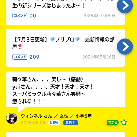
生の新シリーズはじまったよ～！
00
2026年07月09日
コメント
【7月3日更新】
プリプロ
最新情報の部
屋
209
2026年05月26日
コメント
莉々華さん、、、美し〜（感動）
yuiさん、、、、天才！天才！天才！
スーパミラクル莉々華さん笑顔〜
癒される！！！
ウィンネル さん ／ 女性 ／ 小学5年
2026.08.06
わかる
NEW
注目 !!