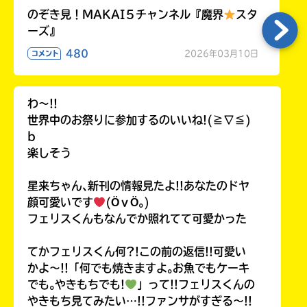
のぞき見！MAKAI５チャンネル『魔界
スタ
ーズ』
480
2026年03月10日
コメント
わ〜!!
世界中のお祭りに参加するのいいね!(≧∇≦)
b
楽しそう
星来ちゃん､新刊の情報見たよ!!あなたのドヤ
顔可愛いです
(ӦｖӦ｡)
フェリスくんもなんでか照れてて可愛かった
てかフェリスくん何?!この前の返信!!可愛い
かよ〜!!「何でも焼きますよ｡お魚でもケーキ
でも｡やきもちでも!
」って!!フェリスくんの
やきもち見てみたい…!!ファンサがすぎる〜!!