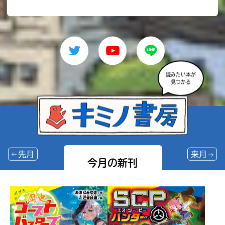
読みたい本が
見つかる
先月
来月
今月の新刊