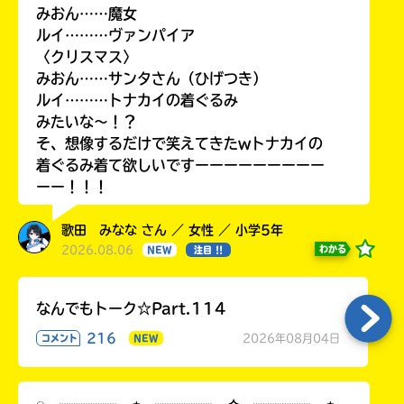
みおん……魔女
ルイ………ヴァンパイア
〈クリスマス〉
みおん……サンタさん（ひげつき）
ルイ………トナカイの着ぐるみ
みたいな〜！？
そ、想像するだけで笑えてきたwトナカイの
着ぐるみ着て欲しいですーーーーーーーーー
ーー！！！
歌田 みなな さん ／ 女性 ／ 小学5年
2026.08.06
わかる
NEW
注目 !!
なんでもトーク☆Part.114
216
2026年08月04日
コメント
NEW