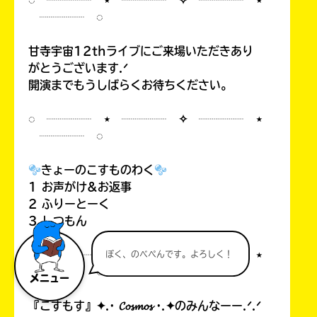
◌ ┈┈┈┈ ⋆ ┈┈┈┈ ✧ ┈┈┈┈ ⋆
┈┈┈┈ ◌
甘寺宇宙12thライブにご来場いただきあり
がとうございます.ᐟ
開演までもうしばらくお待ちください。
◌ ┈┈┈┈ ⋆ ┈┈┈┈ ✧ ┈┈┈┈ ⋆
┈┈┈┈ ◌
きょーのこすものわく
1 お声がけ&お返事
2 ふりーとーく
3 しつもん
◌ ┈┈┈┈ ⋆ ┈┈┈┈ ✧ ┈┈┈┈ ⋆
ぼく、のべぺんです。よろしく！
┈┈┈┈ ◌
メニュー
『こすもす』✦.· 𝓒𝓸𝓼𝓶𝓸𝓼 ·.✦のみんなーー.ᐟ.ᐟ