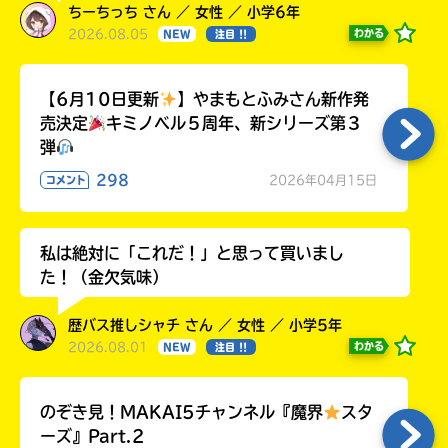
ちーちっち さん ／ 女性 ／ 小学6年
2026.08.05
わかる
NEW
注目 !!
【6月10日更新
】やまもとふみさん新作発
売決定
キミノベル５周年、新シリーズ第３
弾
298
2026年04月15日
コメント
私は絶対に「これだ！」と思って買いまし
た！（金欠気味）
歴バス推しシャチ さん ／ 女性 ／ 小学5年
2026.08.01
わかる
NEW
注目 !!
のぞき見！MAKAI5チャンネル『魔界
スタ
ーズ』Part.2