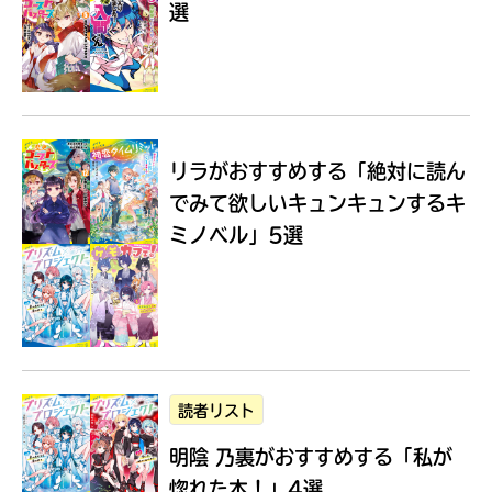
選
Loading
.
.
.
リラがおすすめする
「絶対に読ん
でみて欲しいキュンキュンするキ
ミノベル」5選
入
力
内
読者リスト
容
明陰 乃裏がおすすめする
「私が
に
エ
惚れた本！」4選