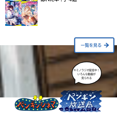
ラ
ー
が
あ
る
の
で、
も
一覧を見る
う
一
度
い
確
い
え
キミノラジオ配信中！
認
いろんな動画が
し
見られる
て
み
て
ね
戻