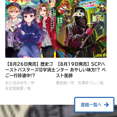
【8月26日発売】歴史ゴ
【8月19日発売】SCPハ
ーストバスターズ⑫字消士
ンター あやしい味方!? ペ
ご一行珍道中!?
スト医師
ぼくたちのマインクラフト
レッツゴー！まいぜんシス
冒険記 エンチャント剣
ターズ とつぜん、王様に
あさばみゆき／作
黒史郎／作
古澤あつし／絵
VS暴走モブ
左近堂絵里／絵
なってしまった結果！？
【7月8日発売】
針とら／作
五味まちと／絵
Ｍｉｎｅｃｒａｆｔカップ運
石崎洋司／文
書籍一覧へ
営委員会／協力
佐久間さのすけ／絵