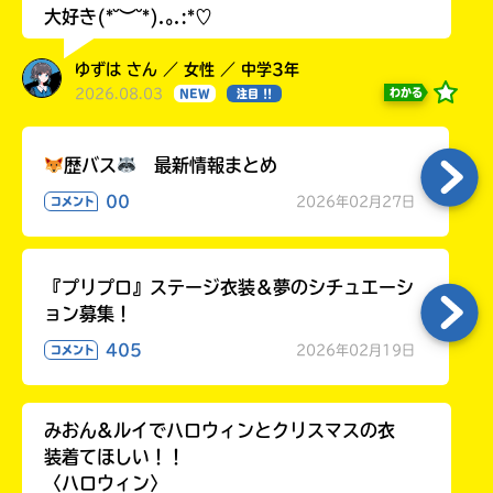
大好き(*˘︶˘*).｡.:*♡
ゆずは さん ／ 女性 ／ 中学3年
2026.08.03
わかる
NEW
注目 !!
歴バス
最新情報まとめ
00
2026年02月27日
コメント
『プリプロ』ステージ衣装＆夢のシチュエーシ
ョン募集！
405
2026年02月19日
コメント
みおん&ルイでハロウィンとクリスマスの衣
装着てほしい！！
〈ハロウィン〉