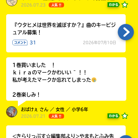
2026.07.23
わかる
人気 !!
『ウタヒメは世界を滅ぼすか？』曲のキービジ
ュアル募集！
31
2026年07月10日
コメント
1巻買いました ！
ｋｉｒａのマークかわいい ~ ！！
私が考えたマークか忘れてしまった
2巻楽しみ！
おばけぇ さん ／ 女性 ／ 小学6年
2026.07.21
わかる
人気 !!
<きらりっぷす☆編集部より>やまもとふみ先