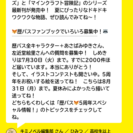
ズ」と「マインクラフト冒険記」のシリーズ
最新刊が発売中！ 夏にぴったりなドキドキ
ワクワクな物語、ぜひ読んでみてね～！
歴バスファンブックでいろいろ募集中！
￣￣￣￣￣￣￣￣￣￣￣￣￣￣￣￣￣￣
歴バス全キャラクター＋あさばみゆきさん、
左近堂絵里さんへの質問を募集中！ しめき
りは7月30日（火）まで。すでに2000件ほ
ど届いています。本当にありがとう！
そして、イラストコンテストも開さい中。5周
年をお祝いする絵を送ってね！ こちらは8月
31日（月）まで。夏休みによかったら描いて
送ってね！
どちらもくわしくは「歴バス
5周年スペシ
ャル情報！」のトピックスをチェックして
ね。
キミノベル編集部 さん ／ ひみつ ／ 高校生以上