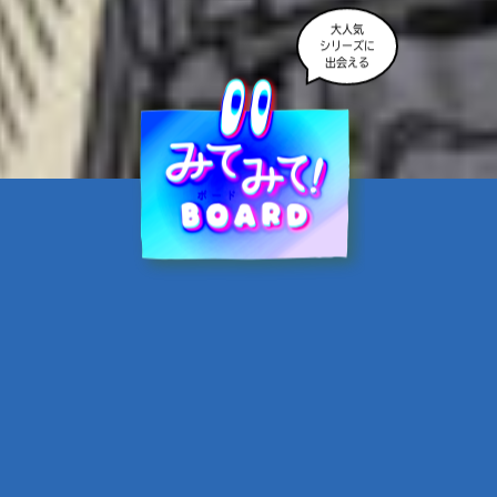
大人気
シリーズに
出会える
魔界☆スターズ②愛のため
に、悪魔と魂の契約
あんのまる／作
翡翠てう／絵