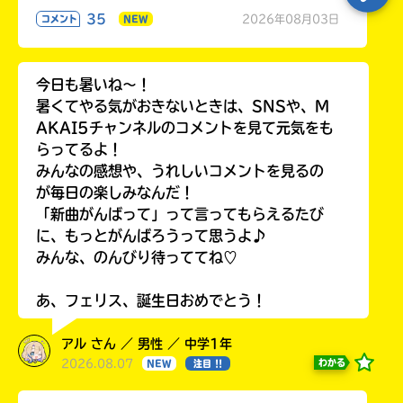
35
2026年08月03日
コメント
NEW
今日も暑いね〜！
暑くてやる気がおきないときは、SNSや、M
AKAI5チャンネルのコメントを見て元気をも
らってるよ！
みんなの感想や、うれしいコメントを見るの
が毎日の楽しみなんだ！
「新曲がんばって」って言ってもらえるたび
に、もっとがんばろうって思うよ♪
みんな、のんびり待っててね♡
あ、フェリス、誕生日おめでとう！
アル さん ／ 男性 ／ 中学1年
2026.08.07
わかる
NEW
注目 !!