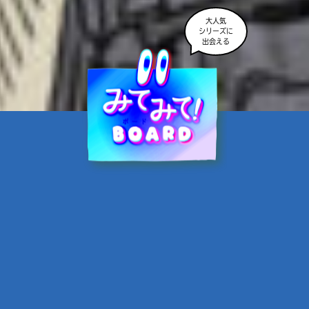
大人気
シリーズに
出会える
魔界☆スターズ②愛のため
に、悪魔と魂の契約
あんのまる／作
翡翠てう／絵