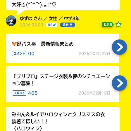
大好き(*˘︶˘*).｡.:*♡
ゆずは さん ／ 女性 ／ 中学3年
2026.08.03
わかる
NEW
注目 !!
歴バス
最新情報まとめ
00
2026年02月27日
コメント
『プリプロ』ステージ衣装＆夢のシチュエーシ
ョン募集！
405
2026年02月19日
コメント
みおん&ルイでハロウィンとクリスマスの衣
装着てほしい！！
〈ハロウィン〉