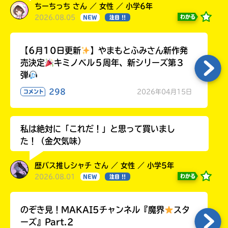
ちーちっち さん ／ 女性 ／ 小学6年
2026.08.05
わかる
NEW
注目 !!
【6月10日更新
】やまもとふみさん新作発
売決定
キミノベル５周年、新シリーズ第３
弾
298
2026年04月15日
コメント
私は絶対に「これだ！」と思って買いまし
た！（金欠気味）
歴バス推しシャチ さん ／ 女性 ／ 小学5年
2026.08.01
わかる
NEW
注目 !!
のぞき見！MAKAI5チャンネル『魔界
スタ
ーズ』Part.2