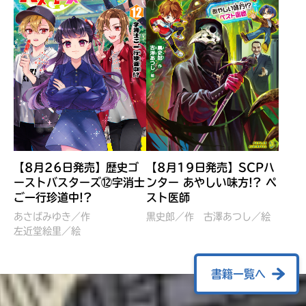
【8月26日発売】歴史ゴ
【8月19日発売】SCPハ
ーストバスターズ⑫字消士
ンター あやしい味方!? ペ
ご一行珍道中!?
スト医師
ぼくたちのマインクラフト
レッツゴー！まいぜんシス
冒険記 エンチャント剣
ターズ とつぜん、王様に
あさばみゆき／作
黒史郎／作
古澤あつし／絵
VS暴走モブ
左近堂絵里／絵
なってしまった結果！？
【7月8日発売】
針とら／作
五味まちと／絵
Ｍｉｎｅｃｒａｆｔカップ運
石崎洋司／文
書籍一覧へ
営委員会／協力
佐久間さのすけ／絵