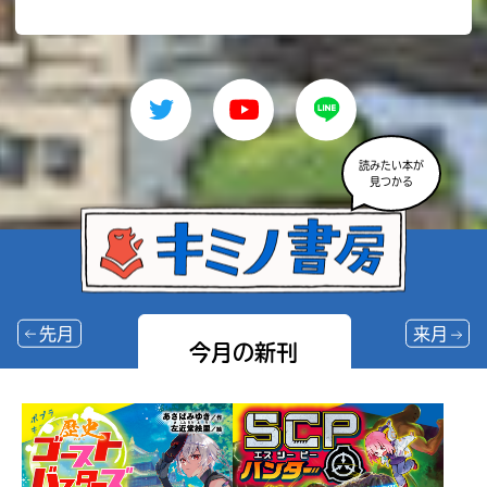
読みたい本が
見つかる
先月
来月
今月の新刊