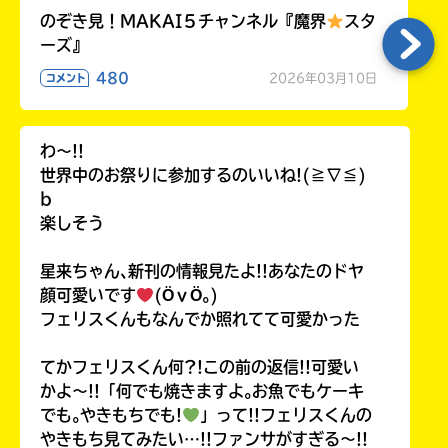
のぞき見！MAKAI５チャンネル『魔界
スタ
ーズ』
480
2026年03月10日
コメント
わ〜!!
世界中のお祭りに参加するのいいね!(≧∇≦)
b
楽しそう
星来ちゃん､新刊の情報見たよ!!あなたのドヤ
顔可愛いです
(ӦｖӦ｡)
フェリスくんもなんでか照れてて可愛かった
てかフェリスくん何?!この前の返信!!可愛い
かよ〜!!「何でも焼きますよ｡お魚でもケーキ
でも｡やきもちでも!
」って!!フェリスくんの
やきもち見てみたい…!!ファンサがすぎる〜!!