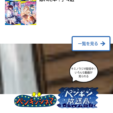
ラ
ー
が
あ
る
の
で、
も
一覧を見る
う
一
度
い
確
い
キミノラジオ配信中！
え
認
いろんな動画が
見られる
し
て
み
て
ね
戻