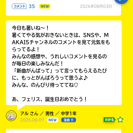
35
2026年08月03日
コメント
NEW
今日も暑いね〜！
暑くてやる気がおきないときは、SNSや、M
AKAI5チャンネルのコメントを見て元気をも
らってるよ！
みんなの感想や、うれしいコメントを見るの
が毎日の楽しみなんだ！
「新曲がんばって」って言ってもらえるたび
に、もっとがんばろうって思うよ♪
みんな、のんびり待っててね♡
あ、フェリス、誕生日おめでとう！
アル さん ／ 男性 ／ 中学1年
2026.08.07
わかる
NEW
注目 !!