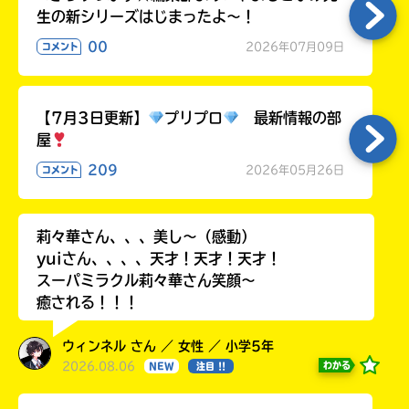
生の新シリーズはじまったよ～！
00
2026年07月09日
コメント
【7月3日更新】
プリプロ
最新情報の部
屋
209
2026年05月26日
コメント
莉々華さん、、、美し〜（感動）
yuiさん、、、、天才！天才！天才！
スーパミラクル莉々華さん笑顔〜
癒される！！！
ウィンネル さん ／ 女性 ／ 小学5年
2026.08.06
わかる
NEW
注目 !!