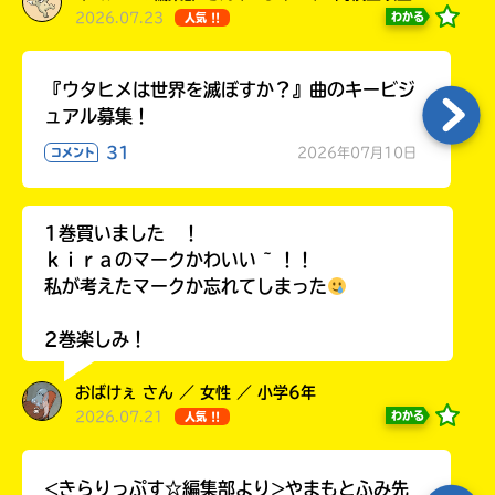
2026.07.23
わかる
人気 !!
『ウタヒメは世界を滅ぼすか？』曲のキービジ
ュアル募集！
31
2026年07月10日
コメント
1巻買いました ！
ｋｉｒａのマークかわいい ~ ！！
私が考えたマークか忘れてしまった
2巻楽しみ！
おばけぇ さん ／ 女性 ／ 小学6年
2026.07.21
わかる
人気 !!
<きらりっぷす☆編集部より>やまもとふみ先