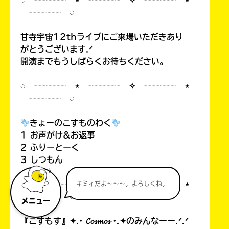
◌ ┈┈┈┈ ⋆ ┈┈┈┈ ✧ ┈┈┈┈ ⋆
┈┈┈┈ ◌
甘寺宇宙12thライブにご来場いただきあり
がとうございます.ᐟ
開演までもうしばらくお待ちください。
◌ ┈┈┈┈ ⋆ ┈┈┈┈ ✧ ┈┈┈┈ ⋆
┈┈┈┈ ◌
きょーのこすものわく
1 お声がけ&お返事
2 ふりーとーく
3 しつもん
◌ ┈┈┈┈ ⋆ ┈┈┈┈ ✧ ┈┈┈┈ ⋆
キミィだよ～～～。よろしくね。
┈┈┈┈ ◌
メニュー
『こすもす』✦.· 𝓒𝓸𝓼𝓶𝓸𝓼 ·.✦のみんなーー.ᐟ.ᐟ