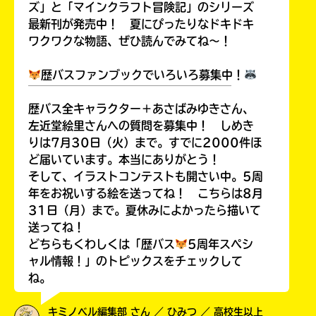
ズ」と「マインクラフト冒険記」のシリーズ
最新刊が発売中！ 夏にぴったりなドキドキ
ワクワクな物語、ぜひ読んでみてね～！
歴バスファンブックでいろいろ募集中！
￣￣￣￣￣￣￣￣￣￣￣￣￣￣￣￣￣￣
歴バス全キャラクター＋あさばみゆきさん、
左近堂絵里さんへの質問を募集中！ しめき
りは7月30日（火）まで。すでに2000件ほ
ど届いています。本当にありがとう！
そして、イラストコンテストも開さい中。5周
年をお祝いする絵を送ってね！ こちらは8月
31日（月）まで。夏休みによかったら描いて
送ってね！
どちらもくわしくは「歴バス
5周年スペシ
ャル情報！」のトピックスをチェックして
ね。
キミノベル編集部 さん ／ ひみつ ／ 高校生以上