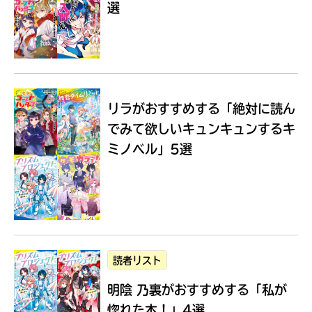
選
Loading
.
.
.
リラがおすすめする
「絶対に読ん
でみて欲しいキュンキュンするキ
ミノベル」5選
入
力
内
読者リスト
容
明陰 乃裏がおすすめする
「私が
に
エ
惚れた本！」4選