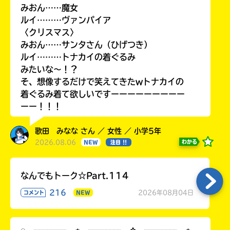
みおん……魔女
ルイ………ヴァンパイア
〈クリスマス〉
みおん……サンタさん（ひげつき）
ルイ………トナカイの着ぐるみ
みたいな〜！？
そ、想像するだけで笑えてきたwトナカイの
着ぐるみ着て欲しいですーーーーーーーーー
ーー！！！
歌田 みなな さん ／ 女性 ／ 小学5年
2026.08.06
わかる
NEW
注目 !!
なんでもトーク☆Part.114
216
2026年08月04日
コメント
NEW