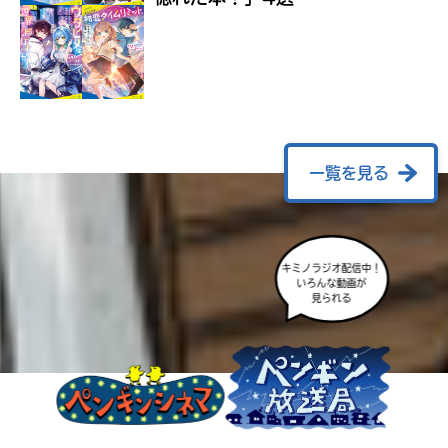
ラ
ー
が
あ
る
の
で、
も
一覧を見る
う
一
度
い
確
い
え
キミノラジオ配信中！
認
いろんな動画が
し
見られる
て
み
て
ね
戻