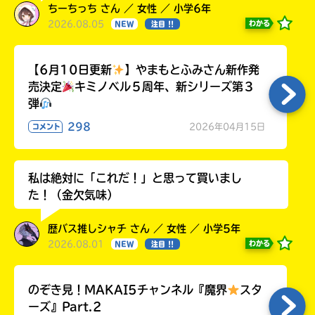
ちーちっち さん ／ 女性 ／ 小学6年
2026.08.05
わかる
NEW
注目 !!
【6月10日更新
】やまもとふみさん新作発
売決定
キミノベル５周年、新シリーズ第３
弾
298
2026年04月15日
コメント
私は絶対に「これだ！」と思って買いまし
た！（金欠気味）
歴バス推しシャチ さん ／ 女性 ／ 小学5年
2026.08.01
わかる
NEW
注目 !!
のぞき見！MAKAI5チャンネル『魔界
スタ
ーズ』Part.2