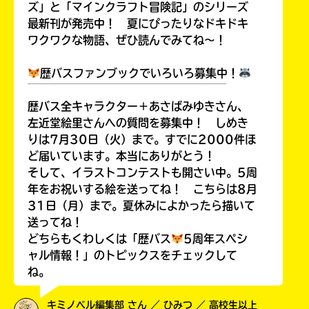
ズ」と「マインクラフト冒険記」のシリーズ
最新刊が発売中！ 夏にぴったりなドキドキ
ワクワクな物語、ぜひ読んでみてね～！
歴バスファンブックでいろいろ募集中！
￣￣￣￣￣￣￣￣￣￣￣￣￣￣￣￣￣￣
歴バス全キャラクター＋あさばみゆきさん、
左近堂絵里さんへの質問を募集中！ しめき
りは7月30日（火）まで。すでに2000件ほ
ど届いています。本当にありがとう！
そして、イラストコンテストも開さい中。5周
年をお祝いする絵を送ってね！ こちらは8月
31日（月）まで。夏休みによかったら描いて
送ってね！
どちらもくわしくは「歴バス
5周年スペシ
ャル情報！」のトピックスをチェックして
ね。
キミノベル編集部 さん ／ ひみつ ／ 高校生以上