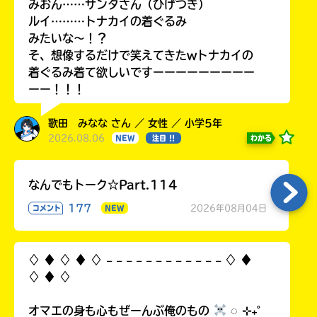
みおん……サンタさん（ひげつき）
ルイ………トナカイの着ぐるみ
みたいな〜！？
そ、想像するだけで笑えてきたwトナカイの
着ぐるみ着て欲しいですーーーーーーーーー
ーー！！！
歌田 みなな さん ／ 女性 ／ 小学5年
2026.08.06
わかる
NEW
注目 !!
なんでもトーク☆Part.114
177
2026年08月04日
コメント
NEW
♢ ♦︎ ♢ ♦︎ ♢ 𓐄 𓐄 𓐄 𓐄 𓐄 𓐄 𓐄 𓐄 𓐄 𓐄 𓐄 𓐄 ♢ ♦︎
♢ ♦︎ ♢
オマエの身も心もぜーんぶ俺のもの
◌ ⊹₊˚