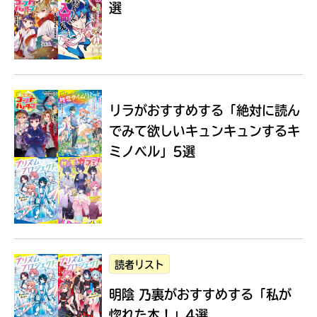
選
Loading
.
.
.
リラがおすすめする
「絶対に読ん
でみて欲しいキュンキュンするキ
ミノベル」5選
入
力
内
読者リスト
容
明陰 乃裏がおすすめする
「私が
に
エ
惚れた本！」4選