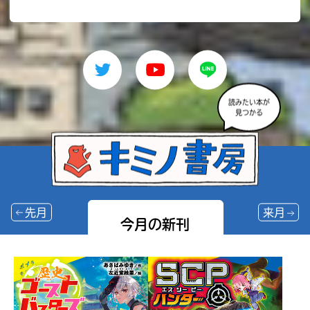
読みたい本が
見つかる
先月
来月
今月の新刊