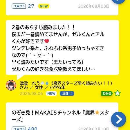
27
2026年08月03日
コメント
NEW
2巻のあらすじ読みました！！
僕まだ一巻読めてませんが、ゼルくんとアル
くんが好きです
ツンデレ系と、ふわふわ系男子めっちゃすき
なので(｀・∀・´)
早く読みたいです（またいってる）
ゼルくんの好きな食べ物教えてほしい…
津雲 れう
（魔界スターズ早く読みたい！！）
さん ／ 女性 ／ 小学6年
2026.08.06
わかる
NEW
注目 !!
のぞき見！MAKAI５チャンネル『魔界
スタ
ーズ』
480
2026年03月10日
コメント