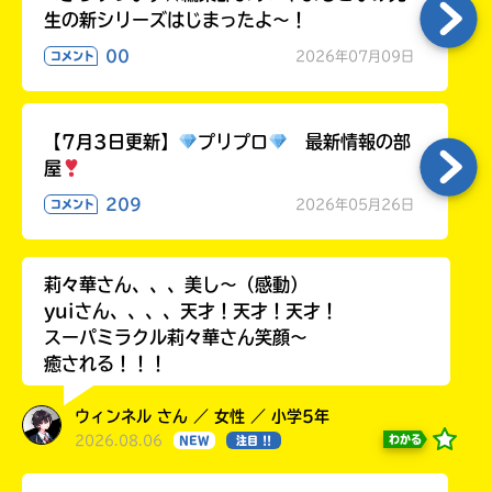
生の新シリーズはじまったよ～！
00
2026年07月09日
コメント
【7月3日更新】
プリプロ
最新情報の部
屋
209
2026年05月26日
コメント
莉々華さん、、、美し〜（感動）
yuiさん、、、、天才！天才！天才！
スーパミラクル莉々華さん笑顔〜
癒される！！！
ウィンネル さん ／ 女性 ／ 小学5年
2026.08.06
わかる
NEW
注目 !!