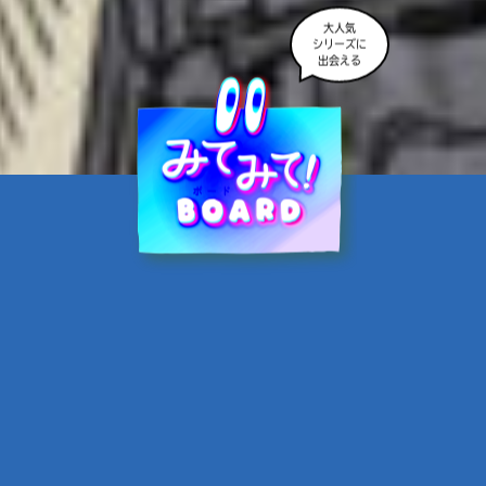
大人気
シリーズに
出会える
魔界☆スターズ②愛のため
に、悪魔と魂の契約
あんのまる／作
翡翠てう／絵