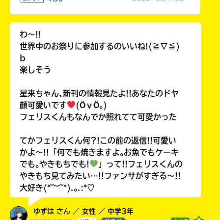
わ〜!!
世界中のお祭りに参加するのいいね!(≧∇≦)
b
楽しそう
星来ちゃん､新刊の情報見たよ!!あなたのドヤ
顔可愛いです
(ӦｖӦ｡)
フェリスくんもなんでか照れてて可愛かった
てかフェリスくん何?!この前の返信!!可愛い
かよ〜!!「何でも焼きますよ｡お魚でもケーキ
でも｡やきもちでも!
」って!!フェリスくんの
やきもち見てみたい…!!ファンサがすぎる〜!!
大好き(*˘︶˘*).｡.:*♡
ゆずは さん ／ 女性 ／ 中学3年