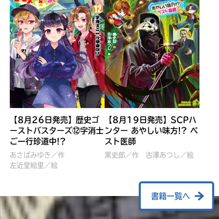
【8月26日発売】歴史ゴ
【8月19日発売】SCPハ
ーストバスターズ⑫字消士
ンター あやしい味方!? ペ
ご一行珍道中!?
スト医師
ぼくたちのマインクラフト
レッツゴー！まいぜんシス
冒険記 エンチャント剣
ターズ とつぜん、王様に
あさばみゆき／作
黒史郎／作
古澤あつし／絵
VS暴走モブ
左近堂絵里／絵
なってしまった結果！？
【7月8日発売】
針とら／作
五味まちと／絵
Ｍｉｎｅｃｒａｆｔカップ運
石崎洋司／文
書籍一覧へ
営委員会／協力
佐久間さのすけ／絵