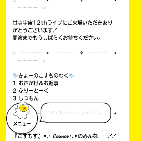
◌ ┈┈┈┈ ⋆ ┈┈┈┈ ✧ ┈┈┈┈ ⋆
┈┈┈┈ ◌
甘寺宇宙12thライブにご来場いただきあり
がとうございます.ᐟ
開演までもうしばらくお待ちください。
◌ ┈┈┈┈ ⋆ ┈┈┈┈ ✧ ┈┈┈┈ ⋆
┈┈┈┈ ◌
きょーのこすものわく
1 お声がけ&お返事
2 ふりーとーく
3 しつもん
◌ ┈┈┈┈ ⋆ ┈┈┈┈ ✧ ┈┈┈┈ ⋆
キミィだよ～～～。よろしくね。
┈┈┈┈ ◌
メニュー
『こすもす』✦.· 𝓒𝓸𝓼𝓶𝓸𝓼 ·.✦のみんなーー.ᐟ.ᐟ