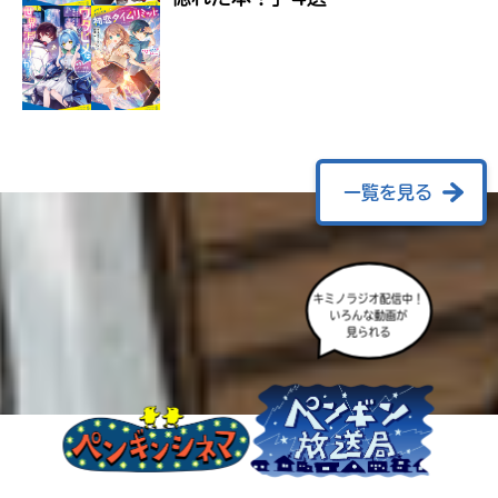
ラ
ー
が
あ
る
の
で、
も
一覧を見る
う
一
度
い
確
い
え
キミノラジオ配信中！
認
いろんな動画が
し
見られる
て
み
て
ね
戻