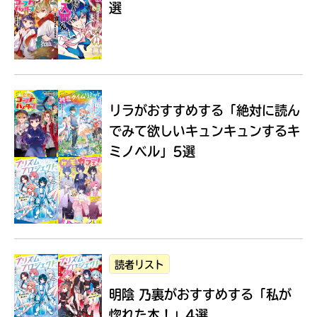
選
Loading
.
.
.
リラがおすすめする
「絶対に読ん
でみて欲しいキュンキュンするキ
ミノベル」5選
入
力
内
読者リスト
容
明陰 乃裏がおすすめする
「私が
に
エ
惚れた本！」4選