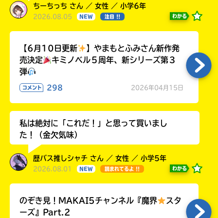
ちーちっち さん ／ 女性 ／ 小学6年
2026.08.05
わかる
NEW
注目 !!
【6月10日更新
】やまもとふみさん新作発
売決定
キミノベル５周年、新シリーズ第３
弾
298
2026年04月15日
コメント
私は絶対に「これだ！」と思って買いまし
た！（金欠気味）
歴バス推しシャチ さん ／ 女性 ／ 小学5年
2026.08.01
わかる
NEW
読まれてるよ !!
のぞき見！MAKAI5チャンネル『魔界
スタ
ーズ』Part.2