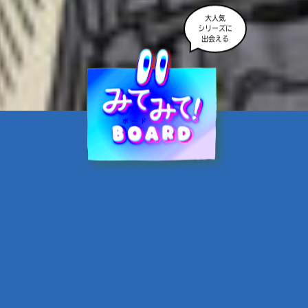
大人気
シリーズに
出会える
魔界☆スターズ②愛のため
に、悪魔と魂の契約
あんのまる／作
翡翠てう／絵