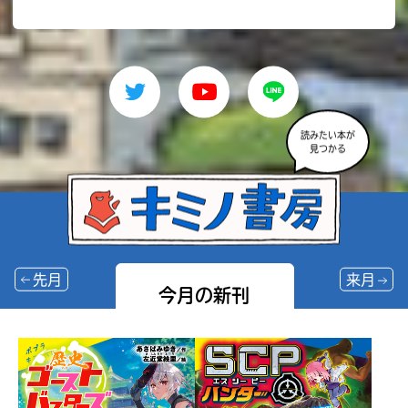
読みたい本が
見つかる
先月
来月
今月の新刊