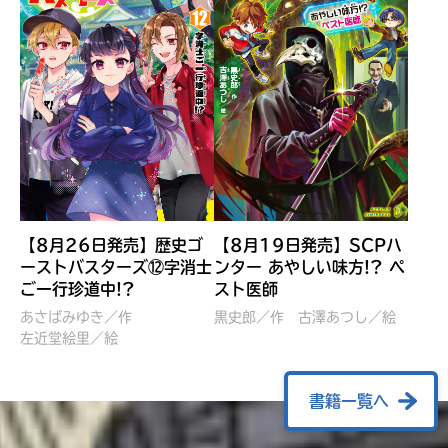
【8月26日発売】歴史ゴ
【8月19日発売】SCPハ
ーストバスターズ⑫字消士
ンター あやしい味方!? ペ
ご一行珍道中!?
スト医師
ぼくたちのマインクラフト
レッツゴー！まいぜんシス
冒険記 エンチャント剣
ターズ とつぜん、王様に
あさばみゆき／作
黒史郎／作
古澤あつし／絵
VS暴走モブ
左近堂絵里／絵
なってしまった結果！？
【7月8日発売】
針とら／作
五味まちと／絵
Ｍｉｎｅｃｒａｆｔカップ運
石崎洋司／文
書籍一覧へ
営委員会／協力
佐久間さのすけ／絵