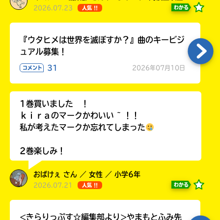
2026.07.23
わかる
人気 !!
『ウタヒメは世界を滅ぼすか？』曲のキービジ
ュアル募集！
31
2026年07月10日
コメント
1巻買いました ！
ｋｉｒａのマークかわいい ~ ！！
私が考えたマークか忘れてしまった
2巻楽しみ！
おばけぇ さん ／ 女性 ／ 小学6年
2026.07.21
わかる
人気 !!
<きらりっぷす☆編集部より>やまもとふみ先