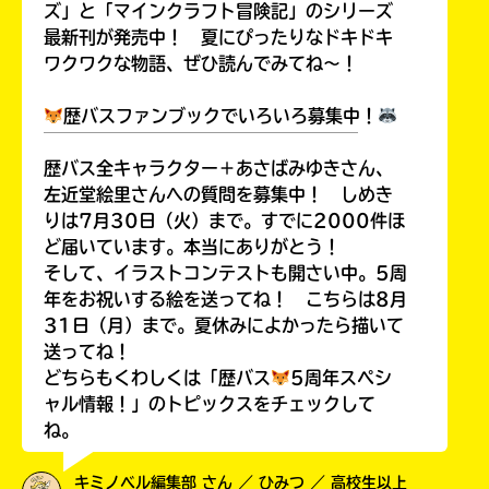
ズ」と「マインクラフト冒険記」のシリーズ
最新刊が発売中！ 夏にぴったりなドキドキ
ワクワクな物語、ぜひ読んでみてね～！
歴バスファンブックでいろいろ募集中！
￣￣￣￣￣￣￣￣￣￣￣￣￣￣￣￣￣￣
歴バス全キャラクター＋あさばみゆきさん、
左近堂絵里さんへの質問を募集中！ しめき
りは7月30日（火）まで。すでに2000件ほ
ど届いています。本当にありがとう！
そして、イラストコンテストも開さい中。5周
年をお祝いする絵を送ってね！ こちらは8月
31日（月）まで。夏休みによかったら描いて
送ってね！
どちらもくわしくは「歴バス
5周年スペシ
ャル情報！」のトピックスをチェックして
ね。
キミノベル編集部 さん ／ ひみつ ／ 高校生以上