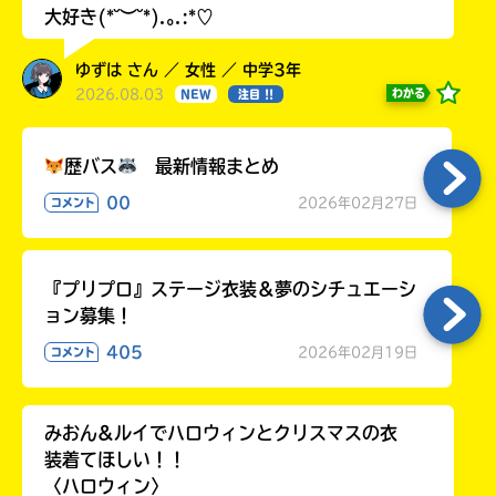
大好き(*˘︶˘*).｡.:*♡
ゆずは さん ／ 女性 ／ 中学3年
2026.08.03
わかる
NEW
注目 !!
歴バス
最新情報まとめ
00
2026年02月27日
コメント
『プリプロ』ステージ衣装＆夢のシチュエーシ
ョン募集！
405
2026年02月19日
コメント
みおん&ルイでハロウィンとクリスマスの衣
装着てほしい！！
〈ハロウィン〉