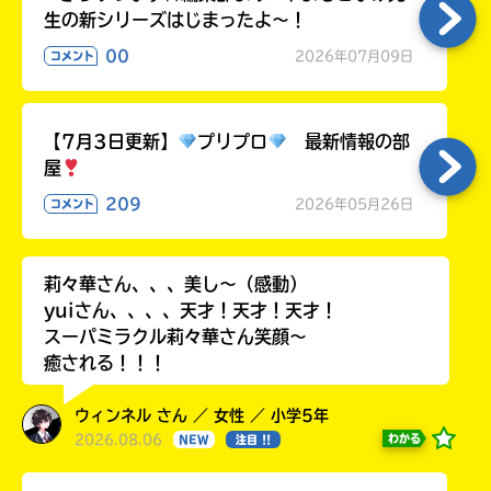
生の新シリーズはじまったよ～！
00
2026年07月09日
コメント
【7月3日更新】
プリプロ
最新情報の部
屋
209
2026年05月26日
コメント
莉々華さん、、、美し〜（感動）
yuiさん、、、、天才！天才！天才！
スーパミラクル莉々華さん笑顔〜
癒される！！！
ウィンネル さん ／ 女性 ／ 小学5年
2026.08.06
わかる
NEW
注目 !!