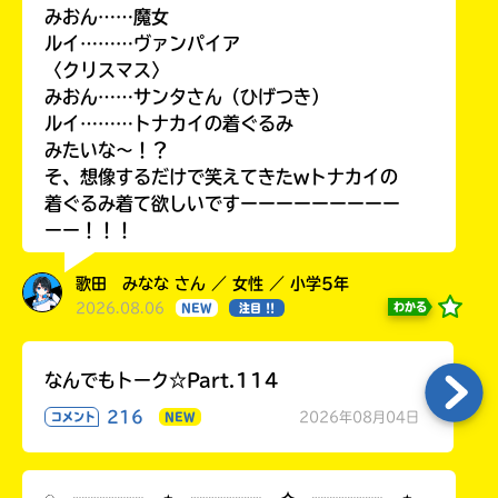
みおん……魔女
ルイ………ヴァンパイア
〈クリスマス〉
みおん……サンタさん（ひげつき）
ルイ………トナカイの着ぐるみ
みたいな〜！？
そ、想像するだけで笑えてきたwトナカイの
着ぐるみ着て欲しいですーーーーーーーーー
ーー！！！
歌田 みなな さん ／ 女性 ／ 小学5年
2026.08.06
わかる
NEW
注目 !!
なんでもトーク☆Part.114
216
2026年08月04日
コメント
NEW