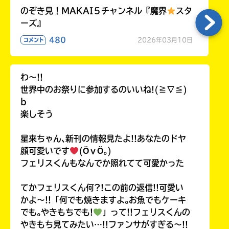
のぞき見！MAKAI５チャンネル『魔界
スタ
ーズ』
480
2026年03月10日
コメント
わ〜!!
世界中のお祭りに参加するのいいね!(≧∇≦)
b
楽しそう
星来ちゃん､新刊の情報見たよ!!あなたのドヤ
顔可愛いです
(ӦｖӦ｡)
フェリスくんもなんでか照れてて可愛かった
てかフェリスくん何?!この前の返信!!可愛い
かよ〜!!「何でも焼きますよ｡お魚でもケーキ
でも｡やきもちでも!
」って!!フェリスくんの
やきもち見てみたい…!!ファンサがすぎる〜!!