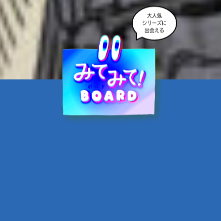
大人気
シリーズに
出会える
魔界☆スターズ②愛のため
に、悪魔と魂の契約
あんのまる／作
翡翠てう／絵