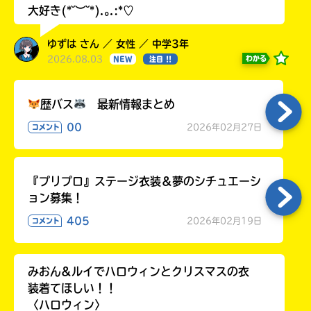
大好き(*˘︶˘*).｡.:*♡
ゆずは さん ／ 女性 ／ 中学3年
2026.08.03
わかる
NEW
注目 !!
歴バス
最新情報まとめ
00
2026年02月27日
コメント
『プリプロ』ステージ衣装＆夢のシチュエーシ
ョン募集！
405
2026年02月19日
コメント
みおん&ルイでハロウィンとクリスマスの衣
装着てほしい！！
〈ハロウィン〉