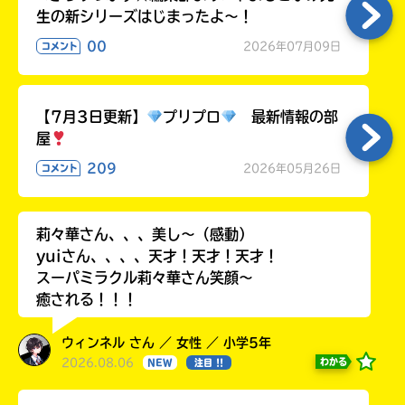
生の新シリーズはじまったよ～！
00
2026年07月09日
コメント
【7月3日更新】
プリプロ
最新情報の部
屋
209
2026年05月26日
コメント
莉々華さん、、、美し〜（感動）
yuiさん、、、、天才！天才！天才！
スーパミラクル莉々華さん笑顔〜
癒される！！！
ウィンネル さん ／ 女性 ／ 小学5年
2026.08.06
わかる
NEW
注目 !!