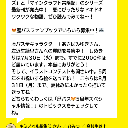
ズ」と「マインクラフト冒険記」のシリーズ
最新刊が発売中！ 夏にぴったりなドキドキ
ワクワクな物語、ぜひ読んでみてね～！
歴バスファンブックでいろいろ募集中！
￣￣￣￣￣￣￣￣￣￣￣￣￣￣￣￣￣￣
歴バス全キャラクター＋あさばみゆきさん、
左近堂絵里さんへの質問を募集中！ しめき
りは7月30日（火）まで。すでに2000件ほ
ど届いています。本当にありがとう！
そして、イラストコンテストも開さい中。5周
年をお祝いする絵を送ってね！ こちらは8月
31日（月）まで。夏休みによかったら描いて
送ってね！
どちらもくわしくは「歴バス
5周年スペシ
ャル情報！」のトピックスをチェックして
ね。
キミノベル編集部 さん ／ ひみつ ／ 高校生以上