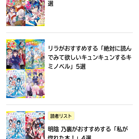
選
Loading
.
.
.
リラがおすすめする
「絶対に読ん
でみて欲しいキュンキュンするキ
ミノベル」5選
入
力
内
読者リスト
容
明陰 乃裏がおすすめする
「私が
に
エ
惚れた本！」4選