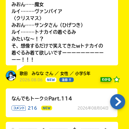
みおん……魔女
ルイ………ヴァンパイア
〈クリスマス〉
みおん……サンタさん（ひげつき）
ルイ………トナカイの着ぐるみ
みたいな〜！？
そ、想像するだけで笑えてきたwトナカイの
着ぐるみ着て欲しいですーーーーーーーーー
ーー！！！
歌田 みなな さん ／ 女性 ／ 小学5年
2026.08.06
わかる
NEW
注目 !!
なんでもトーク☆Part.114
216
2026年08月04日
コメント
NEW