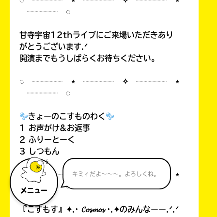
◌ ┈┈┈┈ ⋆ ┈┈┈┈ ✧ ┈┈┈┈ ⋆
┈┈┈┈ ◌
甘寺宇宙12thライブにご来場いただきあり
がとうございます.ᐟ
開演までもうしばらくお待ちください。
◌ ┈┈┈┈ ⋆ ┈┈┈┈ ✧ ┈┈┈┈ ⋆
┈┈┈┈ ◌
きょーのこすものわく
1 お声がけ&お返事
2 ふりーとーく
3 しつもん
◌ ┈┈┈┈ ⋆ ┈┈┈┈ ✧ ┈┈┈┈ ⋆
キミィだよ～～～。よろしくね。
┈┈┈┈ ◌
メニュー
『こすもす』✦.· 𝓒𝓸𝓼𝓶𝓸𝓼 ·.✦のみんなーー.ᐟ.ᐟ