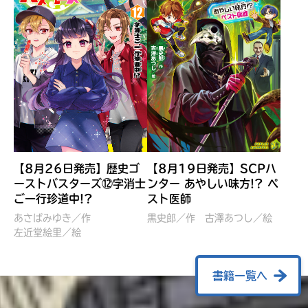
【8月26日発売】歴史ゴ
【8月19日発売】SCPハ
ーストバスターズ⑫字消士
ンター あやしい味方!? ペ
ご一行珍道中!?
スト医師
ぼくたちのマインクラフト
レッツゴー！まいぜんシス
冒険記 エンチャント剣
ターズ とつぜん、王様に
あさばみゆき／作
黒史郎／作
古澤あつし／絵
VS暴走モブ
左近堂絵里／絵
なってしまった結果！？
【7月8日発売】
針とら／作
五味まちと／絵
Ｍｉｎｅｃｒａｆｔカップ運
石崎洋司／文
書籍一覧へ
営委員会／協力
佐久間さのすけ／絵