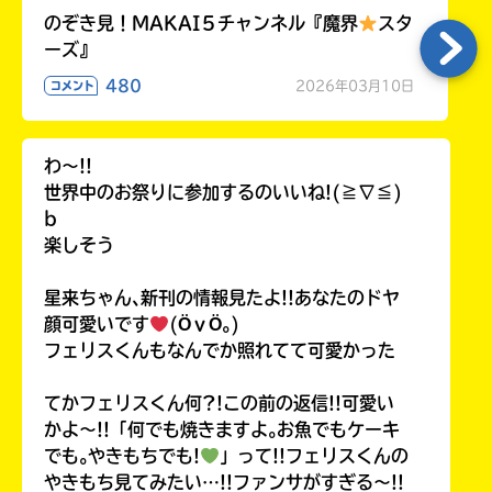
のぞき見！MAKAI５チャンネル『魔界
スタ
ーズ』
480
2026年03月10日
コメント
わ〜!!
世界中のお祭りに参加するのいいね!(≧∇≦)
b
楽しそう
星来ちゃん､新刊の情報見たよ!!あなたのドヤ
顔可愛いです
(ӦｖӦ｡)
フェリスくんもなんでか照れてて可愛かった
てかフェリスくん何?!この前の返信!!可愛い
かよ〜!!「何でも焼きますよ｡お魚でもケーキ
でも｡やきもちでも!
」って!!フェリスくんの
やきもち見てみたい…!!ファンサがすぎる〜!!