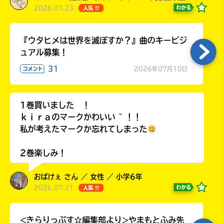
2026.07.23
わかる
人気 !!
『ウタヒメは世界を滅ぼすか？』曲のキービジ
ュアル募集！
31
2026年07月10日
コメント
1巻買いました ！
ｋｉｒａのマークかわいい ~ ！！
私が考えたマークか忘れてしまった
2巻楽しみ！
おばけぇ さん ／ 女性 ／ 小学6年
2026.07.21
わかる
人気 !!
<きらりっぷす☆編集部より>やまもとふみ先