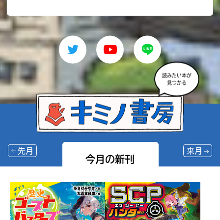
読みたい本が
見つかる
先月
来月
今月の新刊