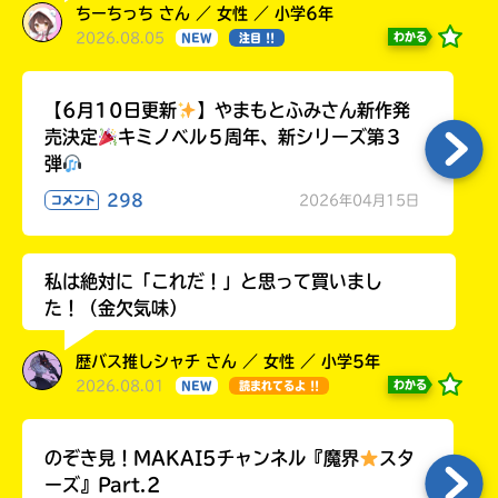
ちーちっち さん ／ 女性 ／ 小学6年
2026.08.05
わかる
NEW
注目 !!
【6月10日更新
】やまもとふみさん新作発
売決定
キミノベル５周年、新シリーズ第３
弾
298
2026年04月15日
コメント
私は絶対に「これだ！」と思って買いまし
た！（金欠気味）
歴バス推しシャチ さん ／ 女性 ／ 小学5年
2026.08.01
わかる
NEW
読まれてるよ !!
のぞき見！MAKAI5チャンネル『魔界
スタ
ーズ』Part.2