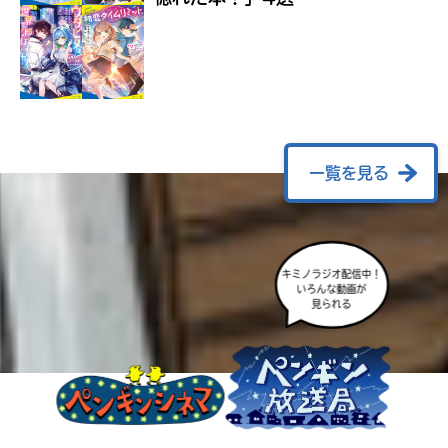
ラ
ー
が
あ
る
の
で、
も
一覧を見る
う
一
度
い
確
い
キミノラジオ配信中！
え
認
いろんな動画が
見られる
し
て
み
て
ね
戻