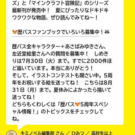
ズ」と「マインクラフト冒険記」のシリーズ
最新刊が発売中！ 夏にぴったりなドキドキ
ワクワクな物語、ぜひ読んでみてね～！
歴バスファンブックでいろいろ募集中！
￣￣￣￣￣￣￣￣￣￣￣￣￣￣￣￣￣￣
歴バス全キャラクター＋あさばみゆきさん、
左近堂絵里さんへの質問を募集中！ しめき
りは7月30日（火）まで。すでに2000件ほ
ど届いています。本当にありがとう！
そして、イラストコンテストも開さい中。5周
年をお祝いする絵を送ってね！ こちらは8月
31日（月）まで。夏休みによかったら描いて
送ってね！
どちらもくわしくは「歴バス
5周年スペシ
ャル情報！」のトピックスをチェックして
ね。
キミノベル編集部 さん ／ ひみつ ／ 高校生以上