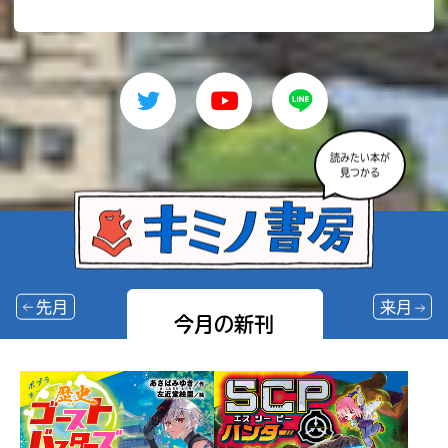
読みたい本が
見つかる
先月
来月
今月の新刊