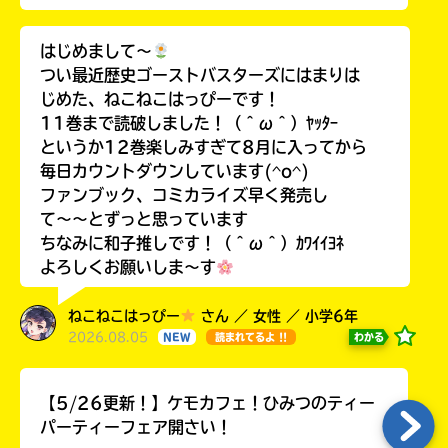
はじめまして〜
つい最近歴史ゴーストバスターズにはまりは
じめた、ねこねこはっぴーです！
11巻まで読破しました！（＾ω＾）ﾔｯﾀｰ
というか12巻楽しみすぎて8月に入ってから
毎日カウントダウンしています(^o^)
ファンブック、コミカライズ早く発売し
て〜〜とずっと思っています
ちなみに和子推しです！（＾ω＾）ｶﾜｲｲﾖﾈ
よろしくお願いしま〜す
ねこねこはっぴー
さん ／ 女性 ／ 小学6年
2026.08.05
わかる
NEW
読まれてるよ !!
【5/26更新！】ケモカフェ！ひみつのティー
パーティーフェア開さい！