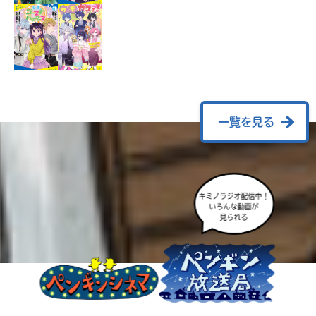
ラ
ー
が
あ
る
の
で、
も
一覧を見る
う
一
度
い
確
い
キミノラジオ配信中！
え
認
いろんな動画が
見られる
し
て
み
て
ね
戻