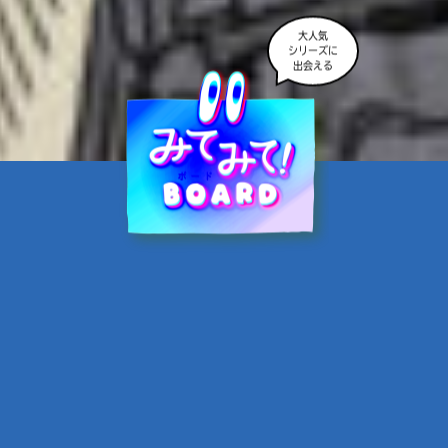
大人気
シリーズに
出会える
魔界☆スターズ②愛のため
に、悪魔と魂の契約
あんのまる／作
翡翠てう／絵