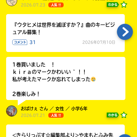
2026.07.23
わかる
人気 !!
『ウタヒメは世界を滅ぼすか？』曲のキービジ
ュアル募集！
31
2026年07月10日
コメント
1巻買いました ！
ｋｉｒａのマークかわいい ~ ！！
私が考えたマークか忘れてしまった
2巻楽しみ！
おばけぇ さん ／ 女性 ／ 小学6年
2026.07.21
わかる
人気 !!
<きらりっぷす☆編集部より>やまもとふみ先