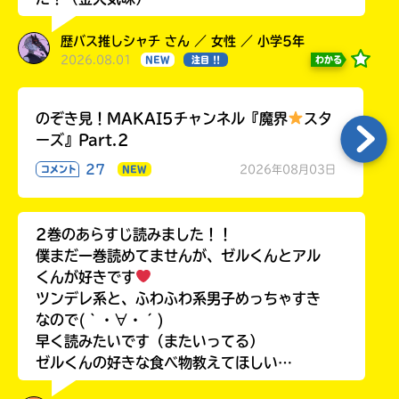
歴バス推しシャチ さん ／ 女性 ／ 小学5年
2026.08.01
わかる
NEW
注目 !!
のぞき見！MAKAI5チャンネル『魔界
スタ
ーズ』Part.2
27
2026年08月03日
コメント
NEW
2巻のあらすじ読みました！！
僕まだ一巻読めてませんが、ゼルくんとアル
くんが好きです
ツンデレ系と、ふわふわ系男子めっちゃすき
なので(｀・∀・´)
早く読みたいです（またいってる）
ゼルくんの好きな食べ物教えてほしい…