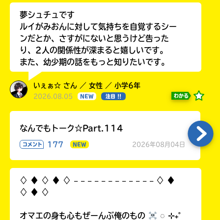
夢シュチュです
ルイがみおんに対して気持ちを自覚するシー
ンだとか、さすがにないと思うけど告った
り、2人の関係性が深まると嬉しいです。
また、幼少期の話をもっと知りたいです。
いぇぁ☆ さん ／ 女性 ／ 小学6年
2026.08.05
わかる
NEW
注目 !!
なんでもトーク☆Part.114
177
2026年08月04日
コメント
NEW
♢ ♦︎ ♢ ♦︎ ♢ 𓐄 𓐄 𓐄 𓐄 𓐄 𓐄 𓐄 𓐄 𓐄 𓐄 𓐄 𓐄 ♢ ♦︎
♢ ♦︎ ♢
オマエの身も心もぜーんぶ俺のもの
◌ ⊹₊˚