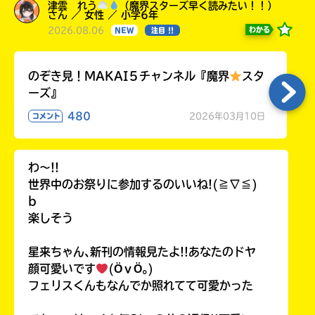
津雲 れう
（魔界スターズ早く読みたい！！）
さん ／ 女性 ／ 小学6年
2026.08.06
わかる
NEW
注目 !!
のぞき見！MAKAI５チャンネル『魔界
スタ
ーズ』
480
2026年03月10日
コメント
わ〜!!
世界中のお祭りに参加するのいいね!(≧∇≦)
b
楽しそう
星来ちゃん､新刊の情報見たよ!!あなたのドヤ
顔可愛いです
(ӦｖӦ｡)
フェリスくんもなんでか照れてて可愛かった