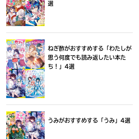
選
Loading
.
.
.
ねぎ酢がおすすめする
「わたしが
思う何度でも読み返したい本た
ち！」4選
入
力
内
うみがおすすめする
「うみ」4選
容
に
エ