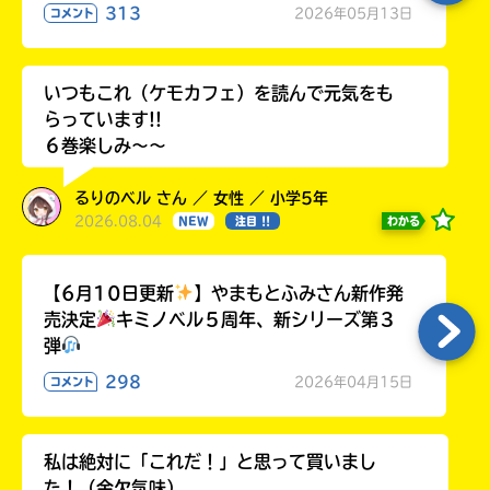
313
2026年05月13日
コメント
いつもこれ（ケモカフェ）を読んで元気をも
らっています!!
６巻楽しみ～～
るりのベル さん ／ 女性 ／ 小学5年
2026.08.04
わかる
NEW
注目 !!
【6月10日更新
】やまもとふみさん新作発
売決定
キミノベル５周年、新シリーズ第３
弾
298
2026年04月15日
コメント
私は絶対に「これだ！」と思って買いまし
た！（金欠気味）