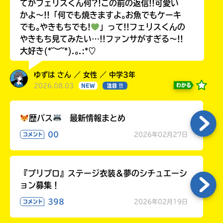
てかフェリスくん何?!この前の返信!!可愛い
かよ〜!!「何でも焼きますよ｡お魚でもケーキ
でも｡やきもちでも!
」って!!フェリスくんの
やきもち見てみたい…!!ファンサがすぎる〜!!
大好き(*˘︶˘*).｡.:*♡
ゆずは さん ／ 女性 ／ 中学3年
2026.08.03
わかる
NEW
注目 !!
歴バス
最新情報まとめ
00
2026年02月27日
コメント
『プリプロ』ステージ衣装＆夢のシチュエーシ
ョン募集！
398
2026年02月19日
コメント