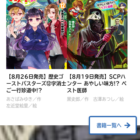
【8月26日発売】歴史ゴ
【8月19日発売】SCPハ
ーストバスターズ⑫字消士
ンター あやしい味方!? ペ
ご一行珍道中!?
スト医師
ぼくたちのマインクラフト
レッツゴー！まいぜんシス
冒険記 エンチャント剣
ターズ とつぜん、王様に
あさばみゆき／作
黒史郎／作
古澤あつし／絵
VS暴走モブ
左近堂絵里／絵
なってしまった結果！？
【7月8日発売】
針とら／作
五味まちと／絵
Ｍｉｎｅｃｒａｆｔカップ運
石崎洋司／文
書籍一覧へ
営委員会／協力
佐久間さのすけ／絵