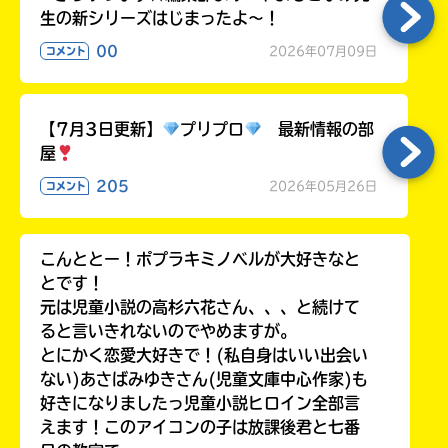
生の新シリーズはじまったよ～！
00
2026年07月09日
コメント
【7月3日更新】
プリプロ
最新情報の部
屋
205
2026年05月26日
コメント
こんととー！ポプラキミノベルが大好きなと
とです！
元は児童小説の高杉六花さん、、、と続けて
ると言いきれないのでやめますが。
とにかく恋愛大好きで！(私自身はいい出会い
ない)あさばみゆきさん(児童文庫中心作家)も
好きになりましたっ児童小説ヒロイン全部言
えます！このアイコンの子は放課後君と七番