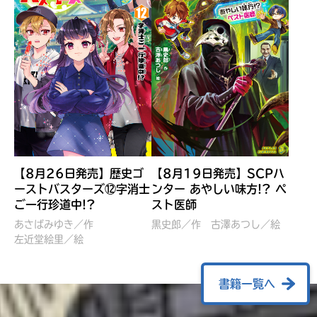
【8月26日発売】歴史ゴ
【8月19日発売】SCPハ
ーストバスターズ⑫字消士
ンター あやしい味方!? ペ
ご一行珍道中!?
スト医師
ぼくたちのマインクラフト
レッツゴー！まいぜんシス
冒険記 エンチャント剣
ターズ とつぜん、王様に
あさばみゆき／作
黒史郎／作
古澤あつし／絵
VS暴走モブ
左近堂絵里／絵
なってしまった結果！？
【7月8日発売】
針とら／作
五味まちと／絵
Ｍｉｎｅｃｒａｆｔカップ運
石崎洋司／文
書籍一覧へ
営委員会／協力
佐久間さのすけ／絵