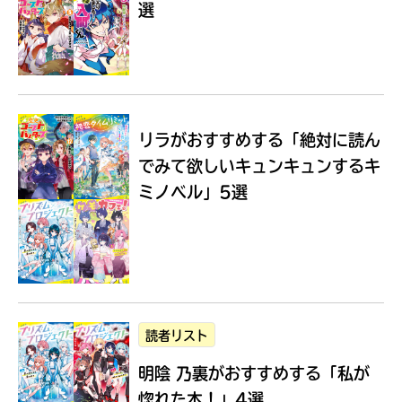
選
Loading
.
.
.
リラがおすすめする
「絶対に読ん
でみて欲しいキュンキュンするキ
ミノベル」5選
入
力
内
読者リスト
容
明陰 乃裏がおすすめする
「私が
に
エ
惚れた本！」4選