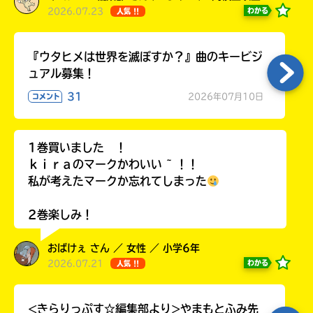
2026.07.23
わかる
人気 !!
『ウタヒメは世界を滅ぼすか？』曲のキービジ
ュアル募集！
31
2026年07月10日
コメント
1巻買いました ！
ｋｉｒａのマークかわいい ~ ！！
私が考えたマークか忘れてしまった
2巻楽しみ！
おばけぇ さん ／ 女性 ／ 小学6年
2026.07.21
わかる
人気 !!
<きらりっぷす☆編集部より>やまもとふみ先