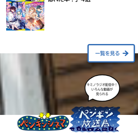
ラ
ー
が
あ
る
の
で、
も
一覧を見る
う
一
度
い
確
い
え
キミノラジオ配信中！
認
いろんな動画が
し
見られる
て
み
て
ね
戻