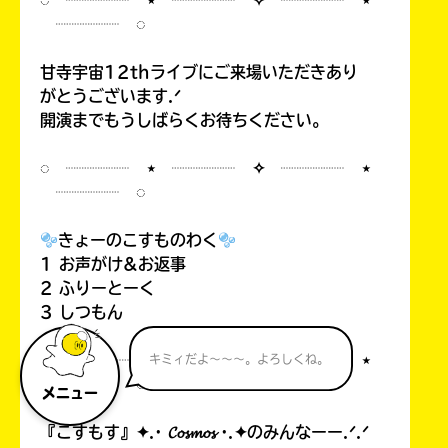
◌ ┈┈┈┈ ⋆ ┈┈┈┈ ✧ ┈┈┈┈ ⋆
┈┈┈┈ ◌
甘寺宇宙12thライブにご来場いただきあり
がとうございます.ᐟ
開演までもうしばらくお待ちください。
◌ ┈┈┈┈ ⋆ ┈┈┈┈ ✧ ┈┈┈┈ ⋆
┈┈┈┈ ◌
きょーのこすものわく
1 お声がけ&お返事
2 ふりーとーく
3 しつもん
◌ ┈┈┈┈ ⋆ ┈┈┈┈ ✧ ┈┈┈┈ ⋆
キミィだよ～～～。よろしくね。
┈┈┈┈ ◌
メニュー
『こすもす』✦.· 𝓒𝓸𝓼𝓶𝓸𝓼 ·.✦のみんなーー.ᐟ.ᐟ