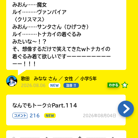
みおん……魔女
ルイ………ヴァンパイア
〈クリスマス〉
みおん……サンタさん（ひげつき）
ルイ………トナカイの着ぐるみ
みたいな〜！？
そ、想像するだけで笑えてきたwトナカイの
着ぐるみ着て欲しいですーーーーーーーーー
ーー！！！
歌田 みなな さん ／ 女性 ／ 小学5年
2026.08.06
わかる
NEW
注目 !!
なんでもトーク☆Part.114
216
2026年08月04日
コメント
NEW