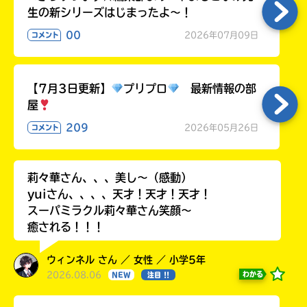
生の新シリーズはじまったよ～！
00
2026年07月09日
コメント
【7月3日更新】
プリプロ
最新情報の部
屋
209
2026年05月26日
コメント
莉々華さん、、、美し〜（感動）
yuiさん、、、、天才！天才！天才！
スーパミラクル莉々華さん笑顔〜
癒される！！！
ウィンネル さん ／ 女性 ／ 小学5年
2026.08.06
わかる
NEW
注目 !!