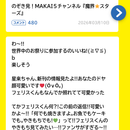
のぞき見！MAKAI５チャンネル『魔界
スタ
ーズ』
480
2026年03月10日
コメント
わ〜!!
世界中のお祭りに参加するのいいね!(≧∇≦)
b
楽しそう
星来ちゃん､新刊の情報見たよ!!あなたのドヤ
顔可愛いです
(ӦｖӦ｡)
フェリスくんもなんでか照れてて可愛かった
てかフェリスくん何?!この前の返信!!可愛い
かよ〜!!「何でも焼きますよ｡お魚でもケーキ
でも｡やきもちでも!
」って!!フェリスくんの
やきもち見てみたい…!!ファンサがすぎる〜!!