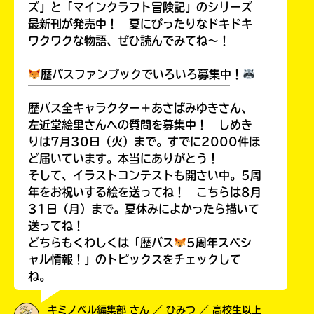
ズ」と「マインクラフト冒険記」のシリーズ
最新刊が発売中！ 夏にぴったりなドキドキ
ワクワクな物語、ぜひ読んでみてね～！
歴バスファンブックでいろいろ募集中！
￣￣￣￣￣￣￣￣￣￣￣￣￣￣￣￣￣￣
歴バス全キャラクター＋あさばみゆきさん、
左近堂絵里さんへの質問を募集中！ しめき
りは7月30日（火）まで。すでに2000件ほ
ど届いています。本当にありがとう！
そして、イラストコンテストも開さい中。5周
年をお祝いする絵を送ってね！ こちらは8月
31日（月）まで。夏休みによかったら描いて
送ってね！
どちらもくわしくは「歴バス
5周年スペシ
ャル情報！」のトピックスをチェックして
ね。
キミノベル編集部 さん ／ ひみつ ／ 高校生以上