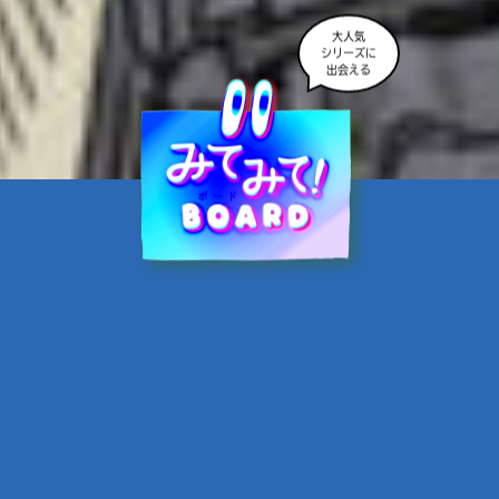
大人気
シリーズに
出会える
魔界☆スターズ②愛のため
に、悪魔と魂の契約
あんのまる／作
翡翠てう／絵