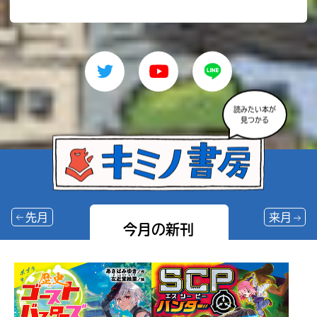
読みたい本が
見つかる
先月
来月
今月の新刊