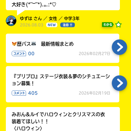
大好き(*˘︶˘*).｡.:*♡
ゆずは さん ／ 女性 ／ 中学3年
2026.08.03
わかる
NEW
注目 !!
歴バス
最新情報まとめ
00
2026年02月27日
コメント
『プリプロ』ステージ衣装＆夢のシチュエーシ
ョン募集！
405
2026年02月19日
コメント
みおん&ルイでハロウィンとクリスマスの衣
装着てほしい！！
〈ハロウィン〉