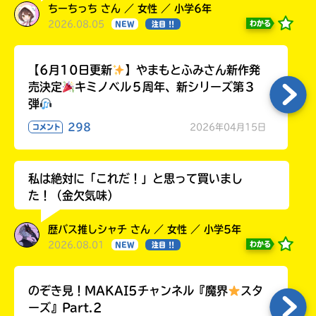
ちーちっち さん ／ 女性 ／ 小学6年
2026.08.05
わかる
NEW
注目 !!
【6月10日更新
】やまもとふみさん新作発
売決定
キミノベル５周年、新シリーズ第３
弾
298
2026年04月15日
コメント
私は絶対に「これだ！」と思って買いまし
た！（金欠気味）
歴バス推しシャチ さん ／ 女性 ／ 小学5年
2026.08.01
わかる
NEW
注目 !!
のぞき見！MAKAI5チャンネル『魔界
スタ
ーズ』Part.2