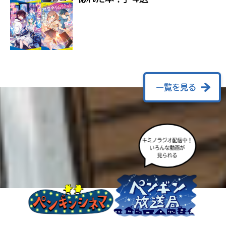
ラ
ー
が
あ
る
の
で、
も
一覧を見る
う
一
度
い
確
い
キミノラジオ配信中！
え
認
いろんな動画が
見られる
し
て
み
て
ね
戻