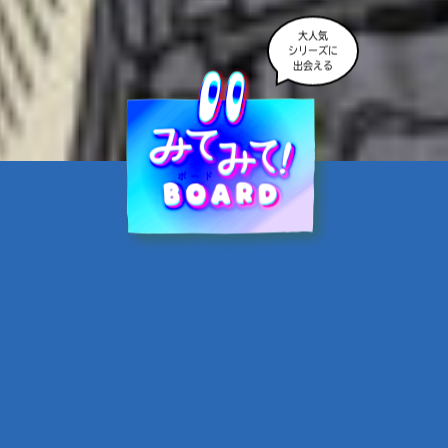
大人気
シリーズに
出会える
魔界☆スターズ②愛のため
に、悪魔と魂の契約
あんのまる／作
翡翠てう／絵