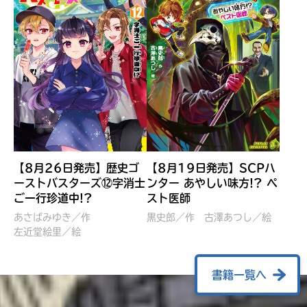
【8月26日発売】歴史ゴ
【8月19日発売】SCPハ
ーストバスターズ⑫字消士
ンター あやしい味方!? ペ
ご一行珍道中!?
スト医師
ぼくたちのマインクラフト
レッツゴー！まいぜんシス
冒険記 エンチャント剣
ターズ とつぜん、王様に
あさばみゆき／作
黒史郎／作
古澤あつし／絵
VS暴走モブ
左近堂絵里／絵
なってしまった結果！？
【7月8日発売】
針とら／作
五味まちと／絵
Ｍｉｎｅｃｒａｆｔカップ運
石崎洋司／文
書籍一覧へ
営委員会／協力
佐久間さのすけ／絵