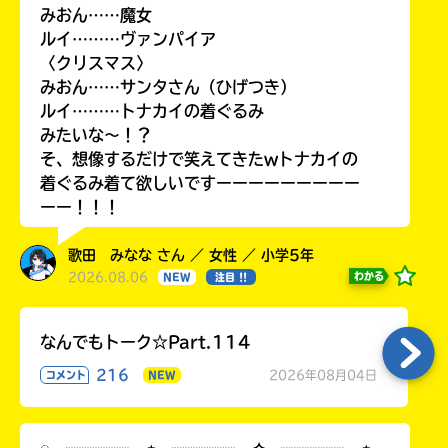
みおん……魔女
ルイ………ヴァンパイア
〈クリスマス〉
みおん……サンタさん（ひげつき）
ルイ………トナカイの着ぐるみ
みたいな〜！？
そ、想像するだけで笑えてきたwトナカイの
着ぐるみ着て欲しいですーーーーーーーーー
ーー！！！
歌田 みなな さん ／ 女性 ／ 小学5年
2026.08.06
わかる
NEW
注目 !!
なんでもトーク☆Part.114
216
2026年08月04日
コメント
NEW