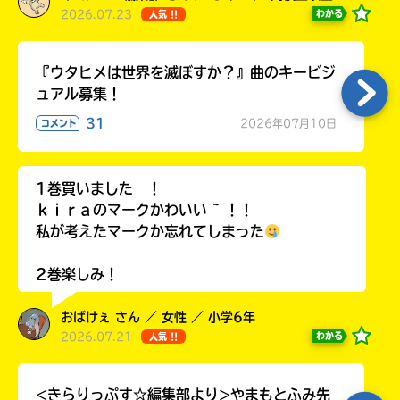
2026.07.23
わかる
人気 !!
『ウタヒメは世界を滅ぼすか？』曲のキービジ
ュアル募集！
31
2026年07月10日
コメント
1巻買いました ！
ｋｉｒａのマークかわいい ~ ！！
私が考えたマークか忘れてしまった
2巻楽しみ！
おばけぇ さん ／ 女性 ／ 小学6年
2026.07.21
わかる
人気 !!
<きらりっぷす☆編集部より>やまもとふみ先