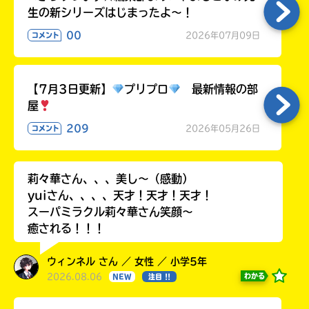
生の新シリーズはじまったよ～！
00
2026年07月09日
コメント
【7月3日更新】
プリプロ
最新情報の部
屋
209
2026年05月26日
コメント
莉々華さん、、、美し〜（感動）
yuiさん、、、、天才！天才！天才！
スーパミラクル莉々華さん笑顔〜
癒される！！！
ウィンネル さん ／ 女性 ／ 小学5年
2026.08.06
わかる
NEW
注目 !!