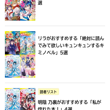
選
Loading
.
.
.
リラがおすすめする
「絶対に読ん
でみて欲しいキュンキュンするキ
ミノベル」5選
入
力
内
読者リスト
容
明陰 乃裏がおすすめする
「私が
に
エ
惚れた本！」4選