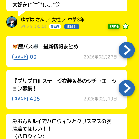
大好き(*˘︶˘*).｡.:*♡
ゆずは さん ／ 女性 ／ 中学3年
2026.08.03
わかる
NEW
注目 !!
歴バス
最新情報まとめ
00
2026年02月27日
コメント
『プリプロ』ステージ衣装＆夢のシチュエーシ
ョン募集！
405
2026年02月19日
コメント
みおん&ルイでハロウィンとクリスマスの衣
装着てほしい！！
〈ハロウィン〉