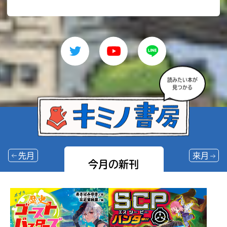
読みたい本が
見つかる
先月
来月
今月の新刊