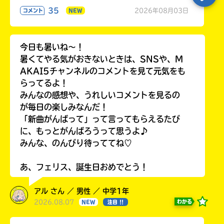
35
2026年08月03日
コメント
NEW
今日も暑いね〜！
暑くてやる気がおきないときは、SNSや、M
AKAI5チャンネルのコメントを見て元気をも
らってるよ！
みんなの感想や、うれしいコメントを見るの
が毎日の楽しみなんだ！
「新曲がんばって」って言ってもらえるたび
に、もっとがんばろうって思うよ♪
みんな、のんびり待っててね♡
あ、フェリス、誕生日おめでとう！
アル さん ／ 男性 ／ 中学1年
2026.08.07
わかる
NEW
注目 !!