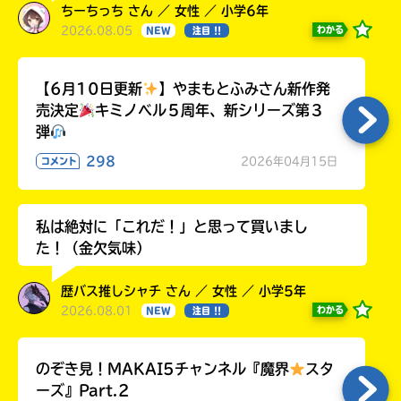
ちーちっち さん ／ 女性 ／ 小学6年
2026.08.05
わかる
NEW
注目 !!
【6月10日更新
】やまもとふみさん新作発
売決定
キミノベル５周年、新シリーズ第３
弾
298
2026年04月15日
コメント
私は絶対に「これだ！」と思って買いまし
た！（金欠気味）
歴バス推しシャチ さん ／ 女性 ／ 小学5年
2026.08.01
わかる
NEW
注目 !!
のぞき見！MAKAI5チャンネル『魔界
スタ
ーズ』Part.2