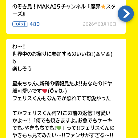
のぞき見！MAKAI５チャンネル『魔界
スタ
ーズ』
480
2026年03月10日
コメント
わ〜!!
世界中のお祭りに参加するのいいね!(≧∇≦)
b
楽しそう
星来ちゃん､新刊の情報見たよ!!あなたのドヤ
顔可愛いです
(ӦｖӦ｡)
フェリスくんもなんでか照れてて可愛かった
てかフェリスくん何?!この前の返信!!可愛い
かよ〜!!「何でも焼きますよ｡お魚でもケーキ
でも｡やきもちでも!
」って!!フェリスくんの
やきもち見てみたい…!!ファンサがすぎる〜!!