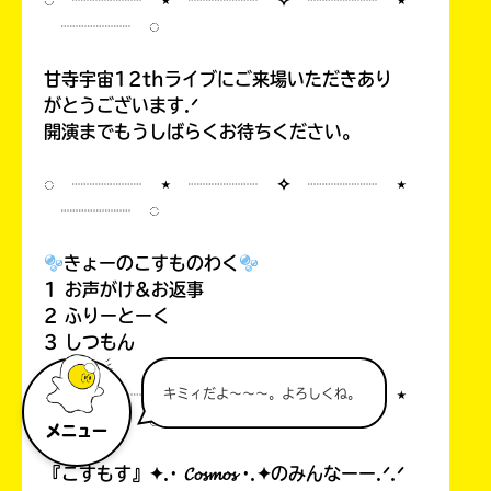
◌ ┈┈┈┈ ⋆ ┈┈┈┈ ✧ ┈┈┈┈ ⋆
┈┈┈┈ ◌
甘寺宇宙12thライブにご来場いただきあり
がとうございます.ᐟ
開演までもうしばらくお待ちください。
◌ ┈┈┈┈ ⋆ ┈┈┈┈ ✧ ┈┈┈┈ ⋆
┈┈┈┈ ◌
きょーのこすものわく
1 お声がけ&お返事
2 ふりーとーく
3 しつもん
◌ ┈┈┈┈ ⋆ ┈┈┈┈ ✧ ┈┈┈┈ ⋆
キミィだよ～～～。よろしくね。
┈┈┈┈ ◌
メニュー
『こすもす』✦.· 𝓒𝓸𝓼𝓶𝓸𝓼 ·.✦のみんなーー.ᐟ.ᐟ