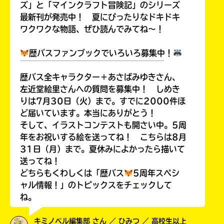
ズ」と「マインクラフト冒険記」のシリーズ
最新刊が発売中！ 夏にぴったりなドキドキ
ワクワクな物語、ぜひ読んでみてね～！
歴バスファンブックでいろいろ募集中！
￣￣￣￣￣￣￣￣￣￣￣￣￣￣￣￣￣￣
歴バス全キャラクター＋あさばみゆきさん、
左近堂絵里さんへの質問を募集中！ しめき
りは7月30日（火）まで。すでに2000件ほ
ど届いています。本当にありがとう！
そして、イラストコンテストも開さい中。5周
年をお祝いする絵を送ってね！ こちらは8月
31日（月）まで。夏休みによかったら描いて
送ってね！
どちらもくわしくは「歴バス
5周年スペシ
ャル情報！」のトピックスをチェックして
ね。
キミノベル編集部 さん ／ ひみつ ／ 高校生以上