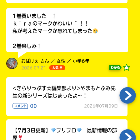
1巻買いました ！
ｋｉｒａのマークかわいい ~ ！！
私が考えたマークか忘れてしまった
2巻楽しみ！
おばけぇ さん ／ 女性 ／ 小学6年
2026.07.21
わかる
人気 !!
<きらりっぷす☆編集部より>やまもとふみ先
生の新シリーズはじまったよ～！
00
2026年07月09日
コメント
【7月3日更新】
プリプロ
最新情報の部
屋