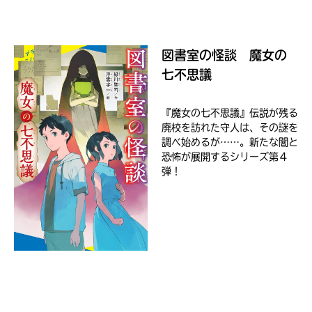
ラ
ま
ー
し
て
が
ｄ
図書室の怪談 魔女の
は、
あ
ブ
各
る
七不思議
ッ
ネ
の
ク
ッ
で、
ト
『魔女の七不思議』伝説が残る
も
書
廃校を訪れた守人は、その謎を
う
店
調べ始めるが……。新たな闇と
一
の
恐怖が展開するシリーズ第４
検
度
弾！
い
索
確
い
BOOK☆WALKER
え
機
認
能
し
を
て
ご
み
利
て
用
ね
く
ブ
だ
ッ
さ
戻
ク