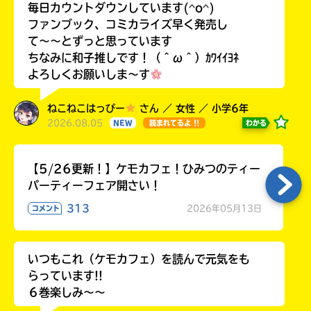
毎日カウントダウンしています(^o^)
ファンブック、コミカライズ早く発売し
て〜〜とずっと思っています
ちなみに和子推しです！（＾ω＾）ｶﾜｲｲﾖﾈ
よろしくお願いしま〜す
ねこねこはっぴー
さん ／ 女性 ／ 小学6年
2026.08.05
わかる
NEW
読まれてるよ !!
【5/26更新！】ケモカフェ！ひみつのティー
パーティーフェア開さい！
313
2026年05月13日
コメント
いつもこれ（ケモカフェ）を読んで元気をも
らっています!!
６巻楽しみ～～