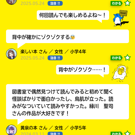
2025.05.24
わかる
注目 !!
何回読んでも楽しめるよね～！
背中が確かにゾクゾクする
楽しい本 さん ／ 女性 ／ 小学4年
2025.05.24
わかる
注目 !!
背中がゾクゾク……！
書店に届いた
みんなからのお手紙が
読める
図書室で偶然見つけて読んでみると初めて聞く
怪談ばかりで面白かったし、鳥肌が立った。読
みがなついていて読みやすかった。緑川 聖司
さんの作品が大好きです！
黄泉の本 さん ／ 女性 ／ 小学5年
2024.03.11
わかる
注目 !!