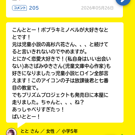
205
2026年05月26日
コメント
こんととー！ポプラキミノベルが大好きなと
とです！
元は児童小説の高杉六花さん、、、と続けて
ると言いきれないのでやめますが。
とにかく恋愛大好きで！(私自身はいい出会い
ない)あさばみゆきさん(児童文庫中心作家)も
好きになりましたっ児童小説ヒロイン全部言
えます！このアイコンの子は放課後君と七番
目の教室で。
でもプリズムプロジェクトも発売日に本屋に
走りました。ちゃんと、、、ね？
あっしゃべりすぎたっ！
ばいととー！
とと さん ／ 女性 ／ 小学5年