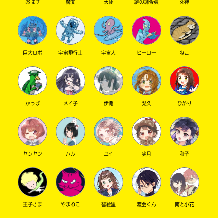
おばけ
魔女
天使
謎の調査員
死神
を
店
扱
の
っ
在
て
庫
い
が
巨大ロボ
宇宙飛行士
宇宙人
ヒーロー
ねこ
な
検
い
索
場
で
合
き
が
ま
ご
す。
かっぱ
メイ子
伊織
梨久
ひかり
ざ
い
＊
ま
印
す。
の
電
つ
ヤンヤン
ハル
ユイ
実月
和子
子
い
書
た
籍
書
の
店
価
は
王子さま
やまねこ
智絵里
渡会くん
南と小花
格
書