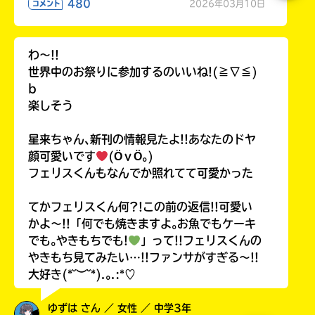
480
2026年03月10日
コメント
わ〜!!
世界中のお祭りに参加するのいいね!(≧∇≦)
b
楽しそう
星来ちゃん､新刊の情報見たよ!!あなたのドヤ
顔可愛いです
(ӦｖӦ｡)
フェリスくんもなんでか照れてて可愛かった
てかフェリスくん何?!この前の返信!!可愛い
かよ〜!!「何でも焼きますよ｡お魚でもケーキ
でも｡やきもちでも!
」って!!フェリスくんの
やきもち見てみたい…!!ファンサがすぎる〜!!
大好き(*˘︶˘*).｡.:*♡
ゆずは さん ／ 女性 ／ 中学3年