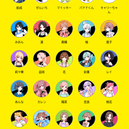
で
店
き
航成
ぜんいち
マイッキー
バナナくん
キャリーちゃ
ん
ま
す。
そ
三
れ
省
以
堂
外
みおん
凛
真織
柚
亜子
書
の
店
電
子
書
籍
TSUTAYA
莉々華
凪咲
花
彩葉
レイ
ス
ト
ア
東
に
山
つ
あんな
カレン
陽菜
空良
桃花
き
堂
ま
し
て
Book
は、