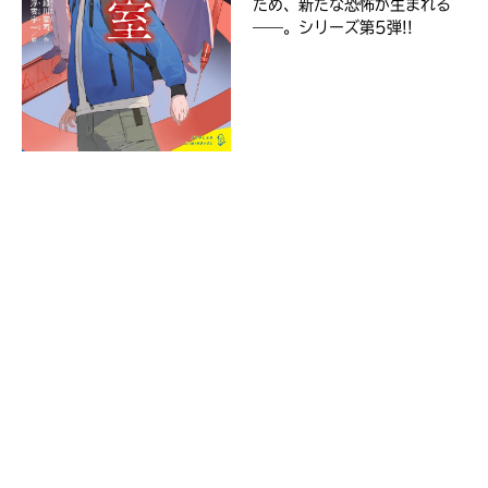
ため、新たな恐怖が生まれる
ジ
——。シリーズ第5弾!!
に
直
接
移
Loading
.
.
.
動
で
セ
き
ブ
ま
ン
す。
ネ
そ
ッ
れ
ト
以
シ
外
ョ
の
ネ
ッ
ッ
入
ピ
ト
力
ン
書
内
グ
店
容
に
に
つ
エ
き