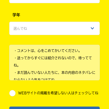
書
店
男性
学年
購
女性
入
ebook
方
選んでね
japan
法
ひみつ
の
詳
小学1年
細
は、
・コメントは、心をこめてかいてください。
小学2年
各
・送ってからすぐには紹介されないので、待ってて
店
小学3年
COCORO
の
ね。
BOOKS
サ
・まだ読んでいない人たちに、本の内容のネタバレに
小学4年
イ
ト
ならないよう気をつけてね。
で
小学5年
・キャンペーン開催中は、投稿した後の画面にバナー
ご
確
WEBサイトの掲載を希望しない人はチェックしてね
が出るので、そこから応募してね。
小学6年
認
紀伊國屋
・ポプラ社の宣伝物で紹介させてもらうことがある
く
中学1年
書店
だ
よ。