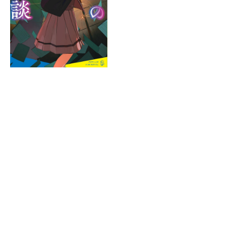
Rakuten
kobo
紀
伊
國
屋
書
Reader
店
Store
セ
ブ
ン
ネ
ッ
ト
シ