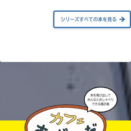
ョ
ッ
ピ
シリーズすべての本を見る
ン
グ
TSUTAYA
オンライン
ショッピン
グ
本を飛び出して
みんなとおしゃべり
できる掲示板
honto