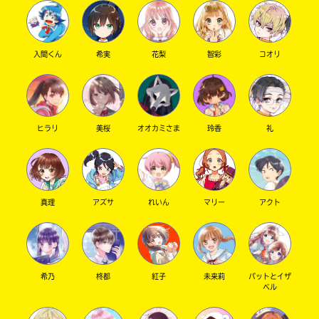
は、
籍
各
の
電
紹
子
介
入間くん
希実
花梨
智彩
コオリ
書
ペ
籍
ー
ス
ジ
ト
に
ア
直
ヒラリ
美桜
オオカミさま
玲香
礼
に
接
て
移
ご
動
確
で
認
き
く
ま
真理
アズサ
れいん
マリー
アクト
だ
す。
さ
い。
＊
旭
印
希乃
柊都
紅子
未来莉
パットとイザ
屋
の
ベル
書
つ
店
い