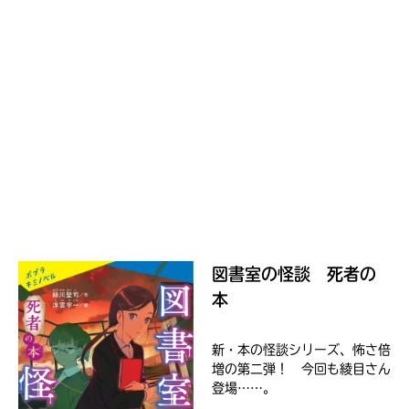
る
い。
パ
ス
kodo-
mall
BookLive!
Amazon
図書室の怪談 死者の
honto
本
e-
新・本の怪談シリーズ、怖さ倍
hon
増の第二弾！ 今回も綾目さん
登場……。