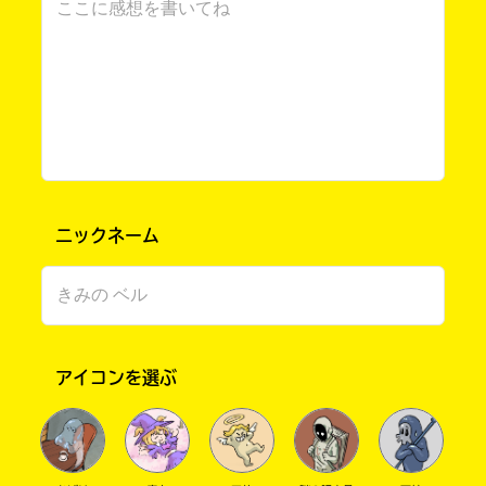
何回読んでも楽しめる
電
の
子
書
あいうえお さん ／ 女性 ／ 小学5年
書
店
籍
で
2025.05.24
わかる
注目 !!
キーワードから探す
ス
お
何回読んでも楽しめるよね～！
ト
求
ア
め
に
い
よ
た
背中が確かにゾクゾクする
り
だ
ニックネーム
ま
け
楽しい本 さん ／ 女性 ／ 小学4年
し
ま
て
す。
2025.05.24
わかる
注目 !!
は、
下
オフィシャルアカウント
背中がゾクゾク……！
こ
記
の
の
本
リ
アイコンを選ぶ
の
ン
電
ク
子
か
SNSでシェアする
書
ら、
籍
書