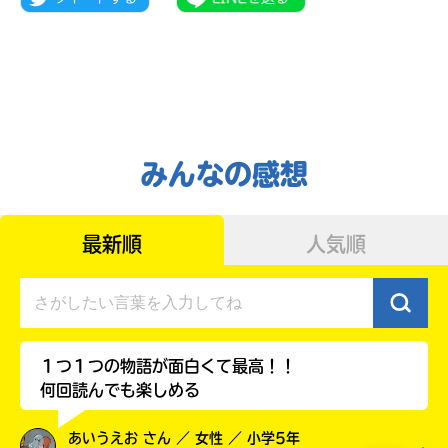
みんなの感想
最新順
人気順
自分だけの
本だなが作れる！
１つ１つの物語が面白くて最高！！
何回読んでも楽しめる
あいうえお さん ／ 女性 ／ 小学5年