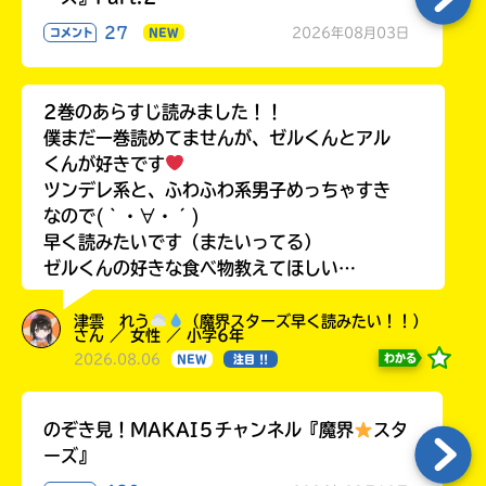
27
2026年08月03日
コメント
NEW
2巻のあらすじ読みました！！
僕まだ一巻読めてませんが、ゼルくんとアル
くんが好きです
ツンデレ系と、ふわふわ系男子めっちゃすき
なので(｀・∀・´)
早く読みたいです（またいってる）
ゼルくんの好きな食べ物教えてほしい…
津雲 れう
（魔界スターズ早く読みたい！！）
さん ／ 女性 ／ 小学6年
2026.08.06
わかる
NEW
注目 !!
のぞき見！MAKAI５チャンネル『魔界
スタ
ーズ』