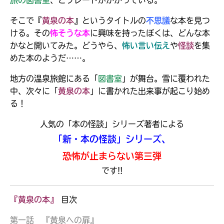
そこで『
黄泉の本
』というタイトルの
不思議
な本を見つ
ける。その
怖そうな本
に興味を持ったぼくは、どんな本
かなと開いてみた。どうやら、
怖い言い伝え
や
怪談
を集
めた本のようだ……。
地方の温泉旅館にある「
図書室
」が舞台。雪に覆われた
中、次々に「
黄泉の本
」に書かれた出来事が起こり始め
る！
人気の「本の怪談」シリーズ著者による
「新・本の怪談」シリーズ、
恐怖が止まらない第三弾
です!!
大人気
シリーズに
出会える
『黄泉の本』
目次
第一話 『黄泉への扉』