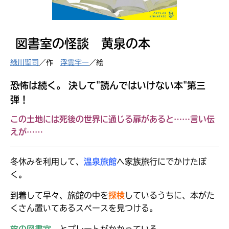
見つかる
図書室の怪談 黄泉の本
緑川聖司
／作
浮雲宇一
／絵
恐怖は続く。 決して"読んではいけない本"第三
弾！
この土地には
死後の世界に通じる扉
があると……言い伝
えが……
冬休みを利用して、
温泉旅館
へ家族旅行にでかけたぼ
く。
到着して早々、旅館の中を
探検
しているうちに、本がた
本を飛び出して
みんなとおしゃべり
くさん置いてあるスペースを見つける。
できる掲示板
旅の図書室
、とプレートがかかっている。