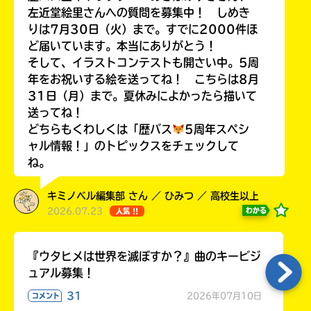
左近堂絵里さんへの質問を募集中！ しめき
りは7月30日（火）まで。すでに2000件ほ
ど届いています。本当にありがとう！
そして、イラストコンテストも開さい中。5周
年をお祝いする絵を送ってね！ こちらは8月
31日（月）まで。夏休みによかったら描いて
送ってね！
どちらもくわしくは「歴バス
5周年スペシ
ャル情報！」のトピックスをチェックして
ね。
キミノベル編集部 さん ／ ひみつ ／ 高校生以上
2026.07.23
わかる
人気 !!
『ウタヒメは世界を滅ぼすか？』曲のキービジ
ュアル募集！
31
2026年07月10日
コメント