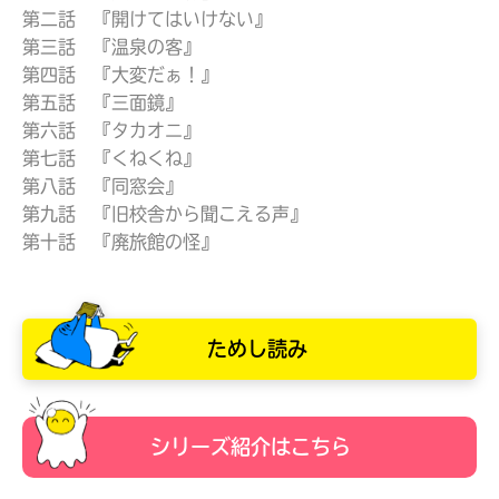
第二話 『開けてはいけない』
第三話 『温泉の客』
第四話 『大変だぁ！』
第五話 『三面鏡』
第六話 『タカオニ』
第七話 『くねくね』
第八話 『同窓会』
第九話 『旧校舎から聞こえる声』
第十話 『廃旅館の怪』
ためし読み
キミノラジオ配信中！
いろんな動画が
見られる
シリーズ紹介はこちら