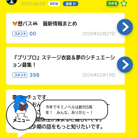
2026.08.03
わかる
NEW
注目 !!
歴バス
最新情報まとめ
00
2026年02月27日
コメント
『プリプロ』ステージ衣装＆夢のシチュエーシ
ョン募集！
398
2026年02月19日
コメント
夢シュチュです
ルイがみおんに対して気持ちを自覚するシー
今年でキミノベルは創刊5周
ンだとか、さすがにないと思うけど告った
年！ みんな、ありがと～！
り、2人の関係性が深まると嬉しいです。
メニュー
また、幼少期の話をもっと知りたいです。