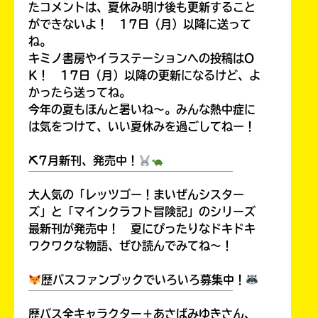
たコメントは、夏休み明け後も更新すること
ができないよ！ 17日（月）以降に送って
ね。
キミノ書房やイラステーションへの投稿はO
K！ 17日（月）以降の更新になるけど、よ
HMV&BOOKS
かったら送ってね。
online
今年の夏もほんと暑いね～。みんな熱中症に
は気をつけて、いい夏休みを過ごしてねー！
⛏7月新刊、発売中！
￣￣￣￣￣￣￣￣￣￣￣￣￣￣￣￣￣￣
大人気の「レッツゴー！まいぜんシスター
ズ」と「マインクラフト冒険記」のシリーズ
最新刊が発売中！ 夏にぴったりなドキドキ
ワクワクな物語、ぜひ読んでみてね～！
歴バスファンブックでいろいろ募集中！
￣￣￣￣￣￣￣￣￣￣￣￣￣￣￣￣￣￣
歴バス全キャラクター＋あさばみゆきさん、