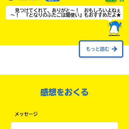
見つけてくれて、ありがと～！ おもしろいよねぇ
～！ 『となりのふたごは闇使い』もおすすめだよ★
もっと読む
どうも、誕プレに図書室の怪談シリーズを買っ
購
電
入
子
てもらう予定です。やったー！
このマチのことを
もっと知りたい
の
書
やっぱ図書室の怪談シリーズは傑作だ。
キミに
ご
籍
案
購
タイやき さん ／ 男性 ／ 小学4年
感想をおくる
内
入
2022.10.07
わかる
注目 !!
の
ほんとそれ！ 傑作！
ご
書
案
店
メッセージ
内
全
１つ１つの物語が面白くて最高！！
国