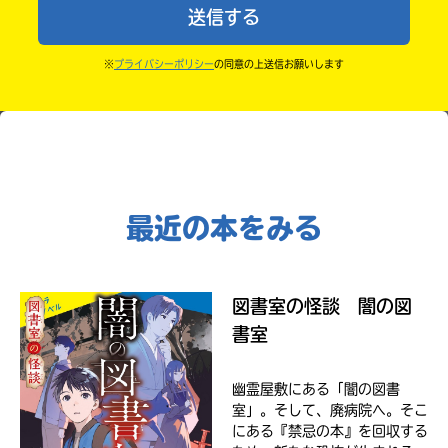
Kinoppy
さ
送信する
・かき終えたら、人を傷つけていたり、個人情報をか
中学2年
い。
きこんでいたり、字がまちがっていたりしないか、読
※
プライバシーポリシー
の同意の上送信お願いします
＊
中学3年
みなおしてみてね。
印
の
高校生以上
つ
Amazon
い
た
ネ
ッ
最近の本をみる
ト
書
店
コ
は
図書室の怪談 闇の図
ミ
書
ッ
書室
籍
ク
の
シ
紹
幽霊屋敷にある「闇の図書
介
ー
室」。そして、廃病院へ。そこ
ペ
モ
にある『禁忌の本』を回収する
ー
ア