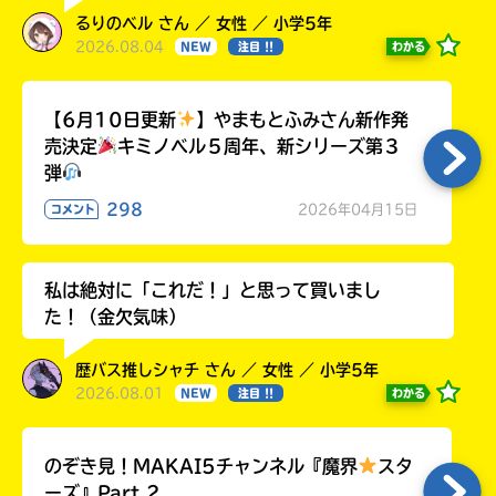
るりのベル さん ／ 女性 ／ 小学5年
2026.08.04
わかる
NEW
注目 !!
【6月10日更新
】やまもとふみさん新作発
売決定
キミノベル５周年、新シリーズ第３
弾
298
2026年04月15日
コメント
私は絶対に「これだ！」と思って買いまし
た！（金欠気味）
歴バス推しシャチ さん ／ 女性 ／ 小学5年
2026.08.01
わかる
NEW
注目 !!
のぞき見！MAKAI5チャンネル『魔界
スタ
ーズ』Part.2