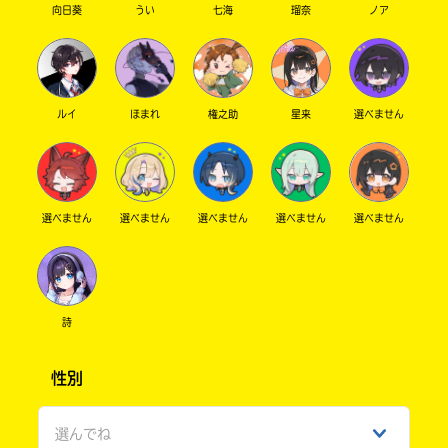
向日葵
うい
七海
瑠奈
ノア
Search
各
電
子
書
有
籍
隣
ルイ
ほまれ
権之助
星来
選べません
ス
堂
ト
ア
の
検
リ
索
選べません
選べません
選べません
選べません
選べません
ラ
機
ィ
能
ア
を
ブ
ご
利
ル
詩
用
く
性別
だ
ネ
さ
ッ
い。
選んでね
ト