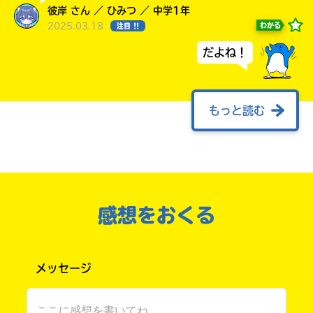
彼岸 さん ／ ひみつ ／ 中学1年
2025.03.18
わかる
注目 !!
だよね！
もっと読む
まさかもう完結だなんて…泣．もっとこの世界
を楽しんでいたかった…．でも一度決まったこ
とは変えようがない．最後の巻，悔いなく読も
う！
書店に届いた
みんなからのお手紙が
宮下先生へ 私はずっとファンです．他の文庫
読める
感想をおくる
の本も大好きです！次はどんな作品を書かれる
のだろうと今もドキドキワクワクしています．
先生の書かれる本の世界そして設定全てが大好
メッセージ
きです！これからも無理しない程度に頑張って
ください．応援しています!!
たま先生へ 先生の絵は最高で大好きです！先