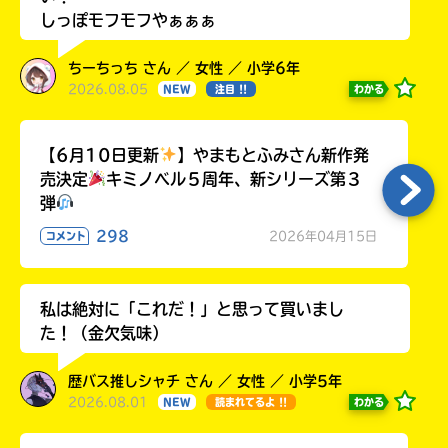
しっぽモフモフやぁぁぁ
ちーちっち さん ／ 女性 ／ 小学6年
2026.08.05
わかる
NEW
注目 !!
【6月10日更新
】やまもとふみさん新作発
売決定
キミノベル５周年、新シリーズ第３
弾
298
2026年04月15日
コメント
私は絶対に「これだ！」と思って買いまし
た！（金欠気味）
歴バス推しシャチ さん ／ 女性 ／ 小学5年
2026.08.01
わかる
NEW
読まれてるよ !!