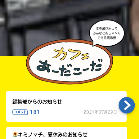
る
い。
パ
ス
本を飛び出して
みんなとおしゃべり
kodo-
できる掲示板
mall
BookLive!
Amazon
honto
編集部からのお知らせ
181
2021年07月29日
コメント
e-
hon
キミノマチ、夏休みのお知らせ