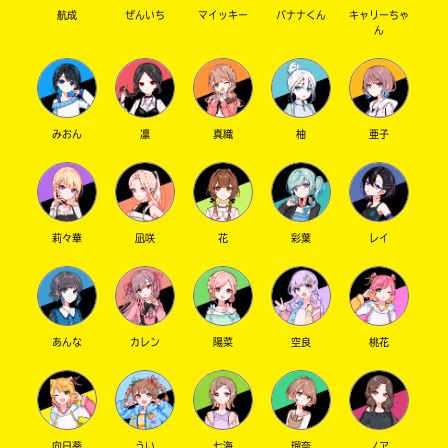
た
航成
ぜんいち
マイッキー
バナナくん
キャリーちゃ
ん
電
子
大
書
垣
籍
書
ス
ト
店
みおん
凛
真織
柚
亜子
ア
は
書
勝
籍
木
の
莉々華
凪咲
花
彩葉
レイ
書
紹
介
店
ペ
ー
ジ
あんな
カレン
陽菜
空良
桃花
紀
に
伊
直
国
接
移
屋
動
書
向日葵
うい
七海
瑠奈
ノア