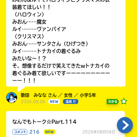
装着てほしい！！
〈ハロウィン〉
みおん……魔女
ルイ………ヴァンパイア
〈クリスマス〉
みおん……サンタさん（ひげつき）
ルイ………トナカイの着ぐるみ
みたいな〜！？
そ、想像するだけで笑えてきたwトナカイの
着ぐるみ着て欲しいですーーーーーーーーー
ーー！！！
歌田 みなな さん ／ 女性 ／ 小学5年
2026.08.06
わかる
NEW
注目 !!
なんでもトーク☆Part.114
216
2026年08月04日
コメント
NEW