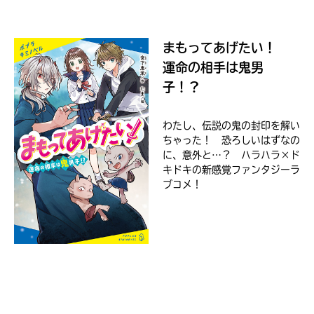
ジ
に
直
接
まもってあげたい！
移
運命の相手は鬼男
Loading
.
.
.
動
子！？
で
セ
き
ブ
ま
ン
わたし、伝説の鬼の封印を解い
す。
ネ
ちゃった！ 恐ろしいはずなの
そ
ッ
に、意外と…？ ハラハラ×ド
れ
ト
キドキの新感覚ファンタジーラ
以
ブコメ！
シ
外
ョ
の
ネ
ッ
ッ
入
ピ
ト
力
ン
書
内
グ
店
容
に
に
つ
エ
き