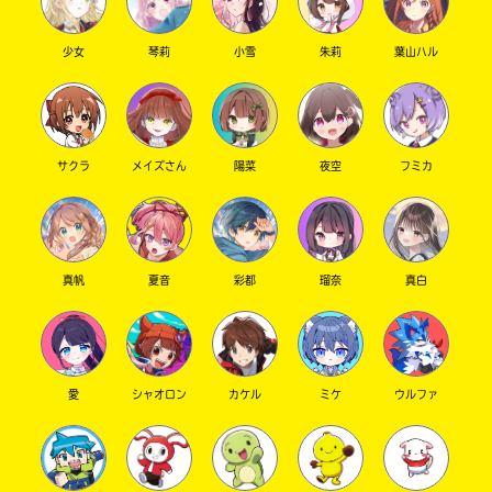
は、
籍
ー〜！！！
各
の
でも、ファンとして、最後まで見届けます宣言
電
紹
少女
琴莉
小雪
朱莉
葉山ハル
子
介
します！
書
ペ
籍
ー
Ｍ さん ／ 女性 ／ 小学5年
ス
ジ
2022.06.04
わかる
読まれてるよ !!
ト
に
サクラ
メイズさん
陽菜
夜空
フミカ
ア
直
うれしいコメント、ありがと～～～！涙 智絵里たち
に
接
の物語、ぜひ最後まで見届けてほしいよっ。
て
移
ご
動
確
で
真帆
夏音
彩都
瑠奈
真白
認
き
く
ま
だ
す。
さ
い。
愛
シャオロン
カケル
ミケ
ウルファ
＊
旭
印
屋
の
書
つ
店
い