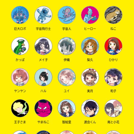
宮下先生のシリーズは永遠に終わらないでほし
電
の
いです
子
書
いよいよ3巻で秘密が明らかになるのか気になる
書
店
籍
で
やっぱ宮下先生のシリーズとコンビのイラスト
キーワードから探す
巨大ロボ
宇宙飛行士
宇宙人
ヒーロー
ねこ
ス
お
レーターさんはどれも最高だねぇ
ト
求
気になりはしたんですけどなかなか手が届かな
ア
め
かったのでよく見て見たら私の好きな作家だと
に
い
は
よ
た
り
だ
長女＞3巻で完結はや！そんなはやく完結すると
かっぱ
メイ子
伊織
梨久
ひかり
ま
け
はね
し
ま
次男＞もっと読みたかったぁわーん
て
す。
次女＞まぁわかったから落ち着きなさいって一
は、
下
オフィシャルアカウント
旦泣くのは辞めましょう！泣きたい気持ちは分
こ
記
ヤンヤン
ハル
ユイ
実月
和子
の
の
かるけど
本
リ
次女＞本音を言うと私も最終(回・巻）や完結っ
の
ン
て言葉は終わるのか、終わちゃうって終わるの
電
ク
が嫌いだから一番嫌いな言葉なんだ
子
か
SNSでシェアする
王子さま
やまねこ
智絵里
渡会くん
南と小花
私＞(ずっと聞いているだけで何も話すきない）
書
ら、
籍
書
次女＞でも何もかも現実は終わってしまうから