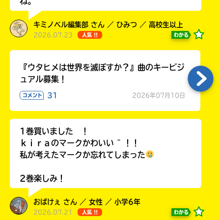
ね。
キミノベル編集部 さん ／ ひみつ ／ 高校生以上
2026.07.23
わかる
人気 !!
Honya
Club
『ウタヒメは世界を滅ぼすか？』曲のキービジ
ュアル募集！
31
2026年07月10日
コメント
yodobashi
1巻買いました ！
ｋｉｒａのマークかわいい ~ ！！
私が考えたマークか忘れてしまった
楽
天
2巻楽しみ！
ブ
ッ
おばけぇ さん ／ 女性 ／ 小学6年
ク
2026.07.21
わかる
人気 !!
ス