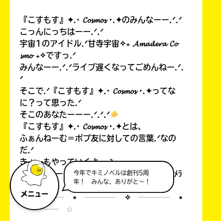
『こすもす』✦.· 𝓒𝓸𝓼𝓶𝓸𝓼 ·.✦のみんなーー.ᐟ.ᐟ
こっんにっちはーー.ᐟ.ᐟ
宇宙1のアイドル.ᐟ甘寺宇宙✧₊ 𝓐𝓶𝓪𝓭𝓮𝓻𝓪 𝓒𝓸
𝓼𝓶𝓸 ₊✧ですっ.ᐟ
みんなーー.ᐟ.ᐟライブ遅くなってごめんねー.ᐟ.
ᐟ
そこで.ᐟ『こすもす』✦.· 𝓒𝓸𝓼𝓶𝓸𝓼 ·.✦ってな
に？って思った.ᐟ
そこのあなたーーー.ᐟ.ᐟ.ᐟ
『こすもす』✦.· 𝓒𝓸𝓼𝓶𝓸𝓼 ·.✦とは、
ふぁんねーむ＝ポプ友に対しての言葉.ᐟなの
だ.ᐟ
きょーもやっていくよー.ᐣ
(わーーーーーーーーーー！)٩( 'ω' )و
ﾒﾗﾒﾗ
今年でキミノベルは創刊5周
年！ みんな、ありがと～！
メニュー
◌ ┈┈┈┈ ⋆ ┈┈┈┈ ✧ ┈┈┈┈ ⋆
┈┈┈┈ ◌