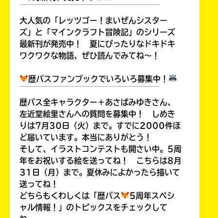
ョ
￣￣￣￣￣￣￣￣￣￣￣￣￣￣￣￣￣￣
ッ
大人気の「レッツゴー！まいぜんシスター
ピ
ズ」と「マインクラフト冒険記」のシリーズ
ン
最新刊が発売中！ 夏にぴったりなドキドキ
グ
ワクワクな物語、ぜひ読んでみてね～！
歴バスファンブックでいろいろ募集中！
￣￣￣￣￣￣￣￣￣￣￣￣￣￣￣￣￣￣
歴バス全キャラクター＋あさばみゆきさん、
TSUTAYA
左近堂絵里さんへの質問を募集中！ しめき
オンライン
りは7月30日（火）まで。すでに2000件ほ
ショッピン
ど届いています。本当にありがとう！
グ
そして、イラストコンテストも開さい中。5周
年をお祝いする絵を送ってね！ こちらは8月
31日（月）まで。夏休みによかったら描いて
送ってね！
どちらもくわしくは「歴バス
5周年スペシ
honto
ャル情報！」のトピックスをチェックして