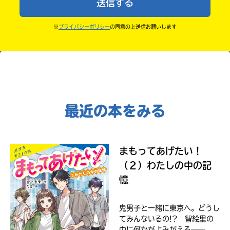
送信する
書
・かき終えたら、人を傷つけていたり、個人情報をか
中学2年
店
きこんでいたり、字がまちがっていたりしないか、読
※
プライバシーポリシー
の同意の上送信お願いします
購
中学3年
みなおしてみてね。
入
ebook
方
高校生以上
japan
法
の
詳
細
は、
最近の本をみる
各
店
COCORO
の
BOOKS
サ
まもってあげたい！
イ
（２）わたしの中の記
ト
で
憶
ご
確
認
鬼男子と一緒に東京へ。どうし
紀伊國屋
く
てみんないるの!? 智絵里の
書店
だ
中に何かがよみがえる──