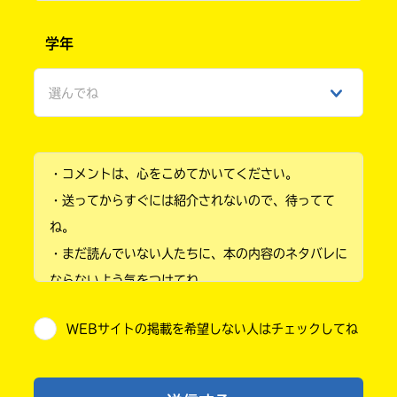
Search
各
男性
電
学年
子
女性
書
有
籍
選んでね
隣
ひみつ
ス
堂
ト
小学1年
ア
の
・コメントは、心をこめてかいてください。
小学2年
検
リ
索
・送ってからすぐには紹介されないので、待ってて
ラ
機
小学3年
ィ
ね。
能
ア
を
・まだ読んでいない人たちに、本の内容のネタバレに
小学4年
ブ
ご
ならないよう気をつけてね。
利
ル
小学5年
用
・キャンペーン開催中は、投稿した後の画面にバナー
く
WEBサイトの掲載を希望しない人はチェックしてね
が出るので、そこから応募してね。
小学6年
だ
ネ
さ
・ポプラ社の宣伝物で紹介させてもらうことがある
ッ
い。
中学1年
ト
よ。