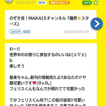
2026.08.07
わかる
NEW
読まれてるよ !!
のぞき見！MAKAI５チャンネル『魔界
スタ
ーズ』
480
2026年03月10日
コメント
わ〜!!
世界中のお祭りに参加するのいいね!(≧∇≦)
b
楽しそう
星来ちゃん､新刊の情報見たよ!!あなたのドヤ
顔可愛いです
(ӦｖӦ｡)
フェリスくんもなんでか照れてて可愛かった
てかフェリスくん何?!この前の返信!!可愛い
かよ〜!!「何でも焼きますよ｡お魚でもケーキ