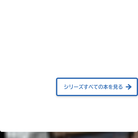
ラ
ま
ー
し
て
が
ｄ
は、
あ
ブ
各
る
ッ
ネ
の
ク
ッ
で、
ト
も
書
う
店
一
の
検
度
い
索
確
い
BOOK☆WALKER
え
機
シリーズすべての本を見る
認
能
し
を
て
ご
み
利
て
用
ね
く
ブ
だ
ッ
さ
戻
ク