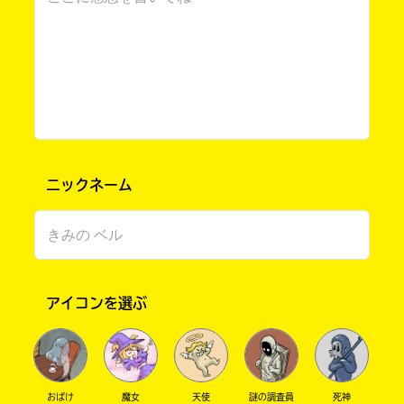
生が他に描かれている「夜カフェ」も完結で先
生の絵をもう見れないと思いました．でも，先
生はイラストレーターを止める訳じゃないって
気づきました．これからも先生の描かれる可愛
くカッコいいイラストを楽しませて頂きたいで
す．これからも応援します！頑張ってください!!
宮下先生，たま先生大好き！ さん ／ ひみつ ／ 小学6年
2022.06.05
わかる
人気 !!
購
電
ニックネーム
入
子
このマチのことを
寂しいよね……涙 最後まで、楽しんでもらえたらう
もっと知りたい
の
書
れしいな。宮下先生、たま先生に届け～～～！！！
キミに
ご
籍
案
購
内
入
アイコンを選ぶ
の
3巻で完結っっっっっ！？短い短い！！
ご
書
案
ドラプリとキミいつで宮下先生のこと知ったん
店
内
だけど宮下先生にとっては１０巻超えること多
全
かったから今までで最短作じゃない？
おばけ
魔女
天使
謎の調査員
死神
国