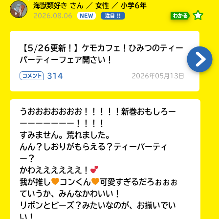
海獣類好き さん ／ 女性 ／ 小学6年
2026.08.06
わかる
NEW
注目 !!
【5/26更新！】ケモカフェ！ひみつのティー
パーティーフェア開さい！
314
2026年05月13日
コメント
うおおおおおおお！！！！！新巻おもしろー
ーーーーーーー！！！！
すみません。荒れました。
んん？しおりがもらえる？ティーパーティ
ー？
かわええええええ！
我が推し
コンくん
可愛すぎるだろぉぉぉ
ていうか、みんなかわいい！
リボンとビーズ？みたいなのが、お揃いでい
い！