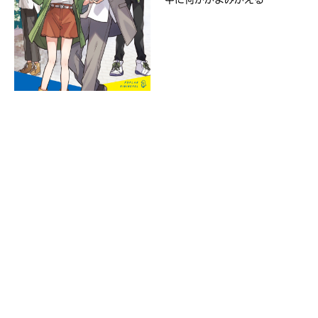
Kinoppy
さ
い。
＊
印
の
つ
Amazon
い
た
ネ
ッ
ト
書
店
コ
は
ミ
書
ッ
籍
ク
の
シ
紹
介
ー
ペ
モ
ー
ア