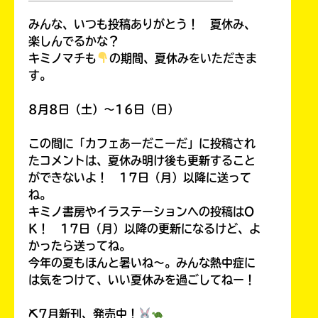
Rakuten
￣￣￣￣￣￣￣￣￣￣￣￣￣￣￣￣￣￣
kobo
みんな、いつも投稿ありがとう！ 夏休み、
楽しんでるかな？
紀
キミノマチも
の期間、夏休みをいただきま
伊
す。
國
屋
8月8日（土）～16日（日）
書
Reader
店
Store
この間に「カフェあーだこーだ」に投稿され
たコメントは、夏休み明け後も更新すること
ができないよ！ 17日（月）以降に送って
ね。
キミノ書房やイラステーションへの投稿はO
セ
K！ 17日（月）以降の更新になるけど、よ
ブ
かったら送ってね。
ン
ネ
今年の夏もほんと暑いね～。みんな熱中症に
ッ
は気をつけて、いい夏休みを過ごしてねー！
ト
シ
⛏7月新刊、発売中！