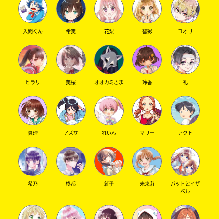
を
店
仕方ないって無理に気持ちを抑え込んで嫌でも
扱
の
我慢してる
っ
在
長男＞まぁ今から楽しみだな
入間くん
希実
花梨
智彩
コオリ
て
庫
私＞(代表で）とにかく楽しみにしています。今
い
が
な
検
からもうわくわくです。自分は発売が待ちくた
い
索
びれた
場
で
ヒラリ
美桜
オオカミさま
玲香
礼
合
き
そらら姉弟 さん ／ 女性 ／ 中学2年
が
ま
2022.06.07
わかる
人気 !!
ご
す。
ざ
あついメッセージありがとう！ 発売を楽しみにして
い
＊
てね！
ま
印
真理
アズサ
れいん
マリー
アクト
す。
の
電
つ
子
い
書
た
嫌だよー！完結なんて（涙）!!!全巻めっちゃ面
籍
書
希乃
柊都
紅子
未来莉
パットとイザ
の
店
白いのに、、、うわぁぁん
いつまでも見てい
ベル
価
は
たい。って私、ポプラキミノベルと、出会った
格
書
のは、守ってあげたいだからなんですけどー