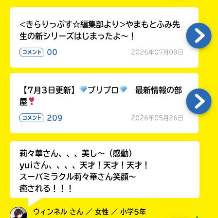
<きらりっぷす☆編集部より>やまもとふみ先
生の新シリーズはじまったよ～！
00
2026年07月09日
コメント
HMV&BOOKS
online
【7月3日更新】
プリプロ
最新情報の部
屋
209
2026年05月26日
コメント
莉々華さん、、、美し〜（感動）
yuiさん、、、、天才！天才！天才！
スーパミラクル莉々華さん笑顔〜
癒される！！！
ウィンネル さん ／ 女性 ／ 小学5年