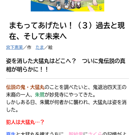
見つかる
まもってあげたい！（３）過去と現
在、そして未来へ
宮下恵茉
／作
たま
／絵
姿を消した大猛丸はどこへ？ ついに鬼伝説の真
相が明らかに！！
伝説の鬼・大猛丸
のことを調べたいと、鬼退治四天王の
末裔の一人、
朱鷺
が妙見寺にやってきた。
しかしある日、朱鷺が何者かに襲われ、大猛丸は姿を消
した。
本を飛び出して
みんなとおしゃべり
犯人は大猛丸…？
できる掲示板
夏生
と大猛丸を捜すうちに、
智絵里
に
さくら
の記憶がよ