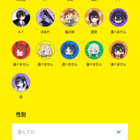
で
店
き
ま
す。
そ
三
ルイ
ほまれ
権之助
星来
選べません
れ
省
以
堂
外
書
の
店
電
子
選べません
選べません
選べません
選べません
選べません
書
籍
TSUTAYA
ス
ト
ア
詩
東
に
山
つ
性別
き
堂
ま
し
選んでね
て
Book
は、