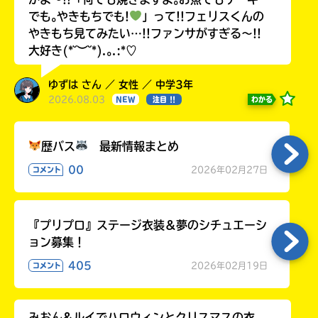
でも｡やきもちでも!
」って!!フェリスくんの
やきもち見てみたい…!!ファンサがすぎる〜!!
大好き(*˘︶˘*).｡.:*♡
ゆずは さん ／ 女性 ／ 中学3年
2026.08.03
わかる
NEW
注目 !!
歴バス
最新情報まとめ
00
2026年02月27日
コメント
『プリプロ』ステージ衣装＆夢のシチュエーシ
ョン募集！
405
2026年02月19日
コメント
みおん&ルイでハロウィンとクリスマスの衣