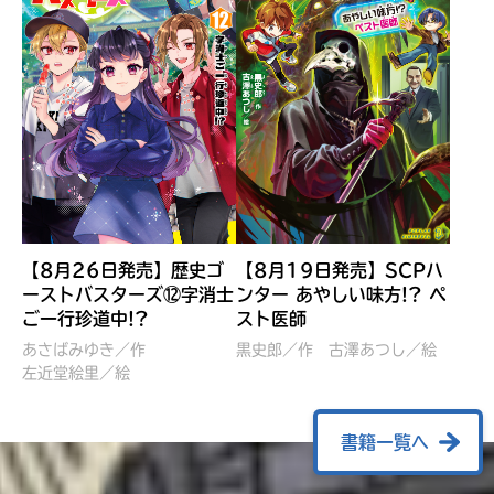
【8月26日発売】歴史ゴ
【8月19日発売】SCPハ
ーストバスターズ⑫字消士
ンター あやしい味方!? ペ
ご一行珍道中!?
スト医師
ぼくたちのマインクラフト
レッツゴー！まいぜんシス
冒険記 エンチャント剣
ターズ とつぜん、王様に
あさばみゆき／作
黒史郎／作
古澤あつし／絵
VS暴走モブ
左近堂絵里／絵
なってしまった結果！？
【7月8日発売】
針とら／作
五味まちと／絵
Ｍｉｎｅｃｒａｆｔカップ運
石崎洋司／文
書籍一覧へ
営委員会／協力
佐久間さのすけ／絵