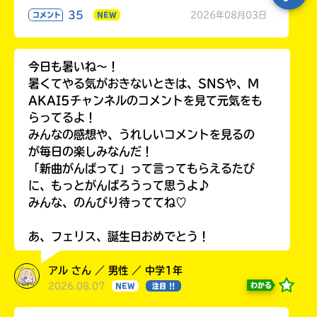
35
2026年08月03日
コメント
NEW
今日も暑いね〜！
暑くてやる気がおきないときは、SNSや、M
AKAI5チャンネルのコメントを見て元気をも
らってるよ！
みんなの感想や、うれしいコメントを見るの
が毎日の楽しみなんだ！
「新曲がんばって」って言ってもらえるたび
に、もっとがんばろうって思うよ♪
みんな、のんびり待っててね♡
あ、フェリス、誕生日おめでとう！
アル さん ／ 男性 ／ 中学1年
2026.08.07
わかる
NEW
注目 !!