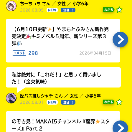
ちーちっち さん ／ 女性 ／ 小学6年
2026.08.05
わかる
NEW
注目 !!
【6月10日更新
】やまもとふみさん新作発
売決定
キミノベル５周年、新シリーズ第３
弾
298
2026年04月15日
コメント
私は絶対に「これだ！」と思って買いまし
た！（金欠気味）
歴バス推しシャチ さん ／ 女性 ／ 小学5年
2026.08.01
わかる
NEW
注目 !!
のぞき見！MAKAI5チャンネル『魔界
スタ
ーズ』Part.2