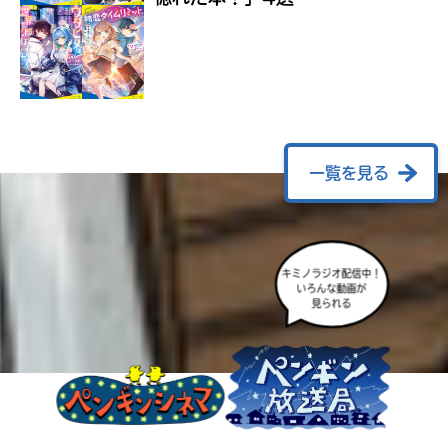
ラ
ー
が
あ
る
の
で、
も
一覧を見る
う
一
度
い
確
い
え
キミノラジオ配信中！
認
いろんな動画が
し
見られる
て
み
て
ね
戻