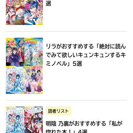
選
Loading
.
.
.
リラがおすすめする
「絶対に読ん
でみて欲しいキュンキュンするキ
ミノベル」5選
入
力
内
読者リスト
容
明陰 乃裏がおすすめする
「私が
に
エ
惚れた本！」4選