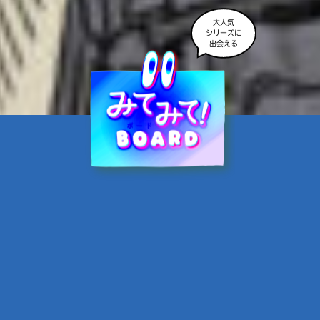
大人気
シリーズに
出会える
魔界☆スターズ②愛のため
に、悪魔と魂の契約
あんのまる／作
翡翠てう／絵