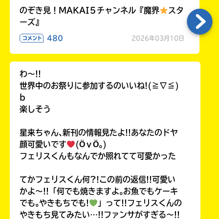
のぞき見！MAKAI５チャンネル『魔界
スタ
ーズ』
480
2026年03月10日
コメント
わ〜!!
世界中のお祭りに参加するのいいね!(≧∇≦)
b
楽しそう
星来ちゃん､新刊の情報見たよ!!あなたのドヤ
顔可愛いです
(ӦｖӦ｡)
フェリスくんもなんでか照れてて可愛かった
てかフェリスくん何?!この前の返信!!可愛い
かよ〜!!「何でも焼きますよ｡お魚でもケーキ
でも｡やきもちでも!
」って!!フェリスくんの
やきもち見てみたい…!!ファンサがすぎる〜!!