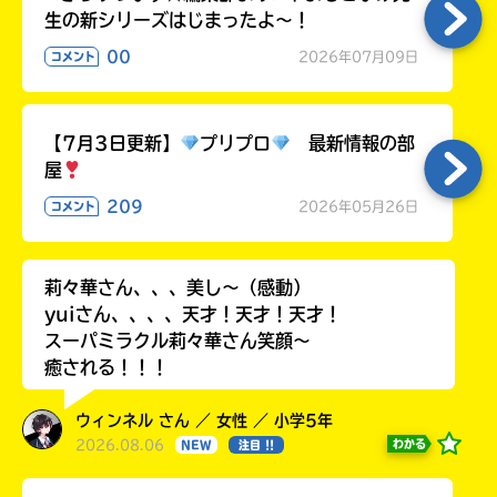
生の新シリーズはじまったよ～！
00
2026年07月09日
コメント
【7月3日更新】
プリプロ
最新情報の部
屋
209
2026年05月26日
コメント
莉々華さん、、、美し〜（感動）
yuiさん、、、、天才！天才！天才！
スーパミラクル莉々華さん笑顔〜
癒される！！！
ウィンネル さん ／ 女性 ／ 小学5年
2026.08.06
わかる
NEW
注目 !!