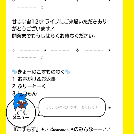
◌ ┈┈┈┈ ⋆ ┈┈┈┈ ✧ ┈┈┈┈ ⋆
┈┈┈┈ ◌
甘寺宇宙12thライブにご来場いただきあり
がとうございます.ᐟ
開演までもうしばらくお待ちください。
◌ ┈┈┈┈ ⋆ ┈┈┈┈ ✧ ┈┈┈┈ ⋆
┈┈┈┈ ◌
きょーのこすものわく
1 お声がけ&お返事
2 ふりーとーく
3 しつもん
◌ ┈┈┈┈ ⋆ ┈┈┈┈ ✧ ┈┈┈┈ ⋆
ぼく、のべぺんです。よろしく！
┈┈┈┈ ◌
メニュー
『こすもす』✦.· 𝓒𝓸𝓼𝓶𝓸𝓼 ·.✦のみんなーー.ᐟ.ᐟ