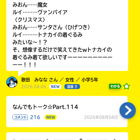
みおん……魔女
ルイ………ヴァンパイア
〈クリスマス〉
みおん……サンタさん（ひげつき）
ルイ………トナカイの着ぐるみ
みたいな〜！？
そ、想像するだけで笑えてきたwトナカイの
着ぐるみ着て欲しいですーーーーーーーーー
ーー！！！
歌田 みなな さん ／ 女性 ／ 小学5年
2026.08.06
わかる
NEW
注目 !!
なんでもトーク☆Part.114
216
2026年08月04日
コメント
NEW