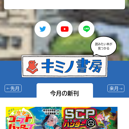
読みたい本が
見つかる
先月
来月
今月の新刊