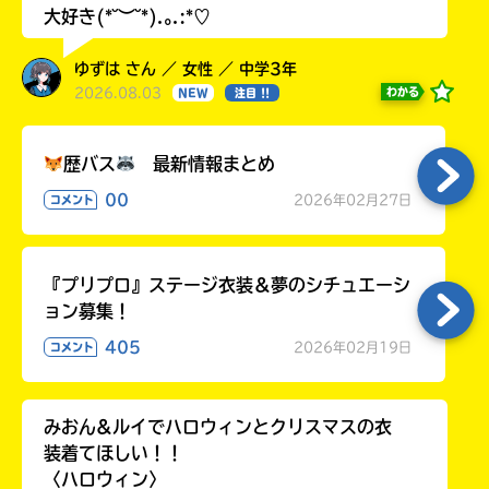
大好き(*˘︶˘*).｡.:*♡
ゆずは さん ／ 女性 ／ 中学3年
2026.08.03
わかる
NEW
注目 !!
歴バス
最新情報まとめ
00
2026年02月27日
コメント
『プリプロ』ステージ衣装＆夢のシチュエーシ
ョン募集！
405
2026年02月19日
コメント
みおん&ルイでハロウィンとクリスマスの衣
装着てほしい！！
〈ハロウィン〉