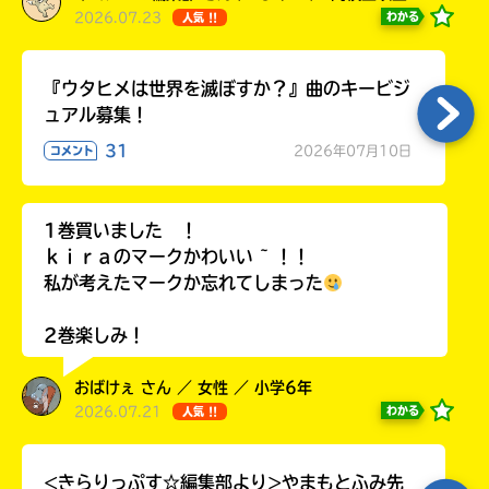
2026.07.23
わかる
人気 !!
『ウタヒメは世界を滅ぼすか？』曲のキービジ
ュアル募集！
31
2026年07月10日
コメント
1巻買いました ！
ｋｉｒａのマークかわいい ~ ！！
私が考えたマークか忘れてしまった
2巻楽しみ！
おばけぇ さん ／ 女性 ／ 小学6年
2026.07.21
わかる
人気 !!
<きらりっぷす☆編集部より>やまもとふみ先