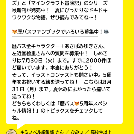
ズ」と「マインクラフト冒険記」のシリーズ
最新刊が発売中！ 夏にぴったりなドキドキ
ワクワクな物語、ぜひ読んでみてね～！
歴バスファンブックでいろいろ募集中！
￣￣￣￣￣￣￣￣￣￣￣￣￣￣￣￣￣￣
歴バス全キャラクター＋あさばみゆきさん、
左近堂絵里さんへの質問を募集中！ しめき
りは7月30日（火）まで。すでに2000件ほ
ど届いています。本当にありがとう！
そして、イラストコンテストも開さい中。5周
年をお祝いする絵を送ってね！ こちらは8月
31日（月）まで。夏休みによかったら描いて
送ってね！
どちらもくわしくは「歴バス
5周年スペシ
ャル情報！」のトピックスをチェックして
ね。
キミノベル編集部 さん ／ ひみつ ／ 高校生以上