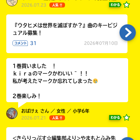
2026.07.23
わかる
人気 !!
『ウタヒメは世界を滅ぼすか？』曲のキービジ
ュアル募集！
31
2026年07月10日
コメント
1巻買いました ！
ｋｉｒａのマークかわいい ~ ！！
私が考えたマークか忘れてしまった
2巻楽しみ！
おばけぇ さん ／ 女性 ／ 小学6年
2026.07.21
わかる
人気 !!
<きらりっぷす☆編集部より>やまもとふみ先