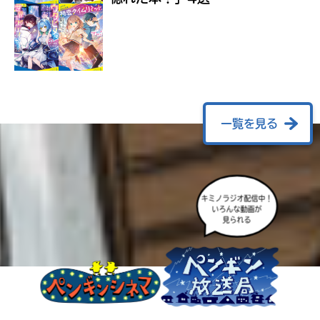
ラ
ー
が
あ
る
の
で、
も
一覧を見る
う
一
度
い
確
い
え
キミノラジオ配信中！
認
いろんな動画が
し
見られる
て
み
て
ね
戻