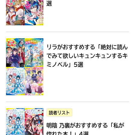
選
Loading
.
.
.
リラがおすすめする
「絶対に読ん
でみて欲しいキュンキュンするキ
ミノベル」5選
入
力
内
読者リスト
容
明陰 乃裏がおすすめする
「私が
に
エ
惚れた本！」4選