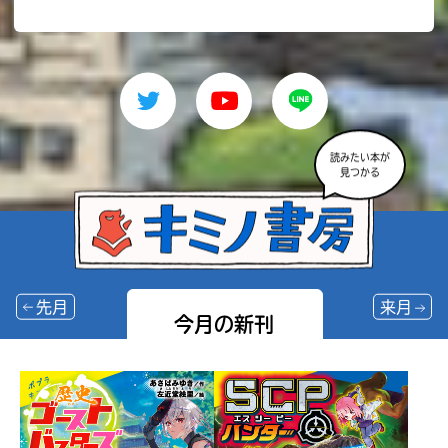
読みたい本が
見つかる
先月
来月
今月の新刊