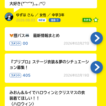
大好き(*˘︶˘*).｡.:*♡
ゆずは さん ／ 女性 ／ 中学3年
2026.08.03
わかる
NEW
注目 !!
歴バス
最新情報まとめ
00
2026年02月27日
コメント
『プリプロ』ステージ衣装＆夢のシチュエーシ
ョン募集！
405
2026年02月19日
コメント
みおん&ルイでハロウィンとクリスマスの衣
装着てほしい！！
〈ハロウィン〉