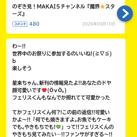
のぞき見！MAKAI５チャンネル『魔界
スタ
ーズ』
480
2026年03月10日
コメント
わ〜!!
世界中のお祭りに参加するのいいね!(≧∇≦)
b
楽しそう
星来ちゃん､新刊の情報見たよ!!あなたのドヤ
顔可愛いです
(ӦｖӦ｡)
フェリスくんもなんでか照れてて可愛かった
てかフェリスくん何?!この前の返信!!可愛い
かよ〜!!「何でも焼きますよ｡お魚でもケーキ
でも｡やきもちでも!
」って!!フェリスくんの
やきもち見てみたい…!!ファンサがすぎる〜!!