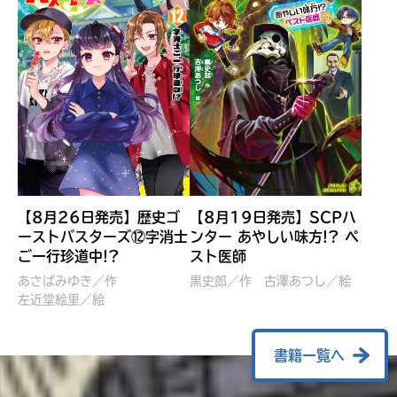
【8月26日発売】歴史ゴ
【8月19日発売】SCPハ
ーストバスターズ⑫字消士
ンター あやしい味方!? ペ
ご一行珍道中!?
スト医師
ぼくたちのマインクラフト
レッツゴー！まいぜんシス
冒険記 エンチャント剣
ターズ とつぜん、王様に
あさばみゆき／作
黒史郎／作
古澤あつし／絵
VS暴走モブ
左近堂絵里／絵
なってしまった結果！？
【7月8日発売】
針とら／作
五味まちと／絵
Ｍｉｎｅｃｒａｆｔカップ運
石崎洋司／文
書籍一覧へ
営委員会／協力
佐久間さのすけ／絵