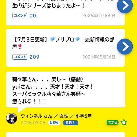
生の新シリーズはじまったよ～！
00
2026年07月09日
コメント
【7月3日更新】
プリプロ
最新情報の部
屋
209
2026年05月26日
コメント
莉々華さん、、、美し〜（感動）
yuiさん、、、、天才！天才！天才！
スーパミラクル莉々華さん笑顔〜
癒される！！！
ウィンネル さん ／ 女性 ／ 小学5年
2026.08.06
わかる
NEW
注目 !!