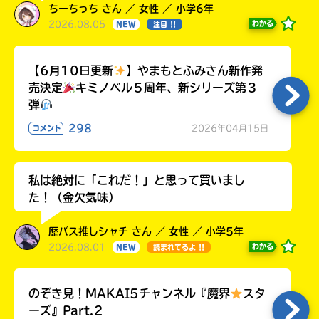
ちーちっち さん ／ 女性 ／ 小学6年
2026.08.05
わかる
NEW
注目 !!
【6月10日更新
】やまもとふみさん新作発
売決定
キミノベル５周年、新シリーズ第３
弾
298
2026年04月15日
コメント
私は絶対に「これだ！」と思って買いまし
た！（金欠気味）
歴バス推しシャチ さん ／ 女性 ／ 小学5年
2026.08.01
わかる
NEW
読まれてるよ !!
のぞき見！MAKAI5チャンネル『魔界
スタ
ーズ』Part.2