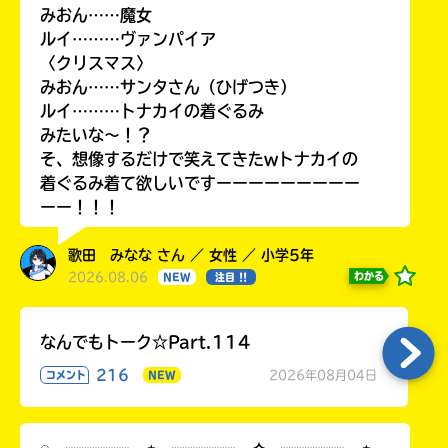
みおん……魔女
ルイ………ヴァンパイア
〈クリスマス〉
みおん……サンタさん（ひげつき）
ルイ………トナカイの着ぐるみ
みたいな〜！？
そ、想像するだけで笑えてきたwトナカイの
着ぐるみ着て欲しいですーーーーーーーーー
ーー！！！
歌田 みなな さん ／ 女性 ／ 小学5年
2026.08.06
わかる
NEW
注目 !!
なんでもトーク☆Part.114
216
2026年08月04日
コメント
NEW