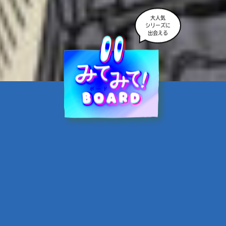
大人気
シリーズに
出会える
魔界☆スターズ②愛のため
に、悪魔と魂の契約
あんのまる／作
翡翠てう／絵