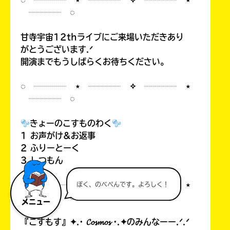
◌ ┈┈┈┈ ⋆ ┈┈┈┈ ✧ ┈┈┈┈ ⋆
┈┈┈┈ ◌
甘寺宇宙12thライブにご来場いただきあり
がとうございます.ᐟ
開演までもうしばらくお待ちください。
◌ ┈┈┈┈ ⋆ ┈┈┈┈ ✧ ┈┈┈┈ ⋆
┈┈┈┈ ◌
きょーのこすものわく
1 お声がけ&お返事
2 ふりーとーく
3 しつもん
◌ ┈┈┈┈ ⋆ ┈┈┈┈ ✧ ┈┈┈┈ ⋆
ぼく、のべぺんです。よろしく！
┈┈┈┈ ◌
メニュー
『こすもす』✦.· 𝓒𝓸𝓼𝓶𝓸𝓼 ·.✦のみんなーー.ᐟ.ᐟ