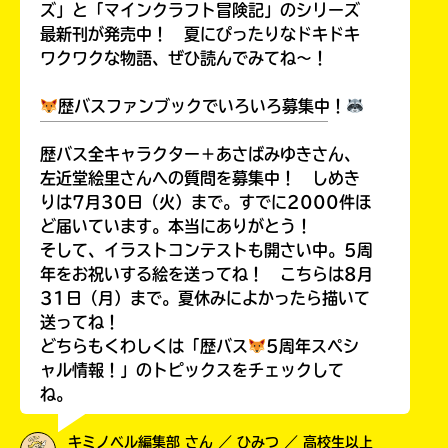
ズ」と「マインクラフト冒険記」のシリーズ
最新刊が発売中！ 夏にぴったりなドキドキ
ワクワクな物語、ぜひ読んでみてね～！
歴バスファンブックでいろいろ募集中！
￣￣￣￣￣￣￣￣￣￣￣￣￣￣￣￣￣￣
歴バス全キャラクター＋あさばみゆきさん、
左近堂絵里さんへの質問を募集中！ しめき
りは7月30日（火）まで。すでに2000件ほ
ど届いています。本当にありがとう！
そして、イラストコンテストも開さい中。5周
年をお祝いする絵を送ってね！ こちらは8月
31日（月）まで。夏休みによかったら描いて
送ってね！
どちらもくわしくは「歴バス
5周年スペシ
ャル情報！」のトピックスをチェックして
ね。
キミノベル編集部 さん ／ ひみつ ／ 高校生以上