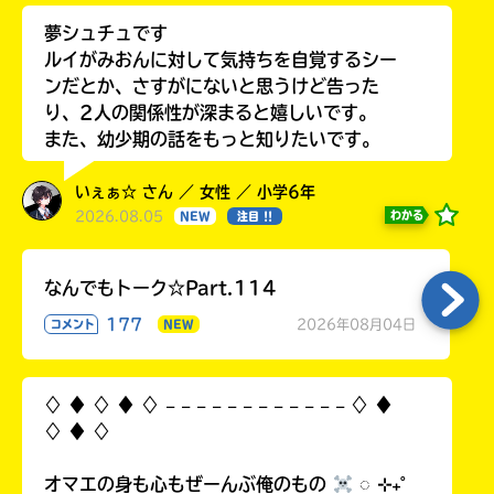
夢シュチュです
ルイがみおんに対して気持ちを自覚するシー
ンだとか、さすがにないと思うけど告った
り、2人の関係性が深まると嬉しいです。
また、幼少期の話をもっと知りたいです。
いぇぁ☆ さん ／ 女性 ／ 小学6年
2026.08.05
わかる
NEW
注目 !!
なんでもトーク☆Part.114
177
2026年08月04日
コメント
NEW
♢ ♦︎ ♢ ♦︎ ♢ 𓐄 𓐄 𓐄 𓐄 𓐄 𓐄 𓐄 𓐄 𓐄 𓐄 𓐄 𓐄 ♢ ♦︎
♢ ♦︎ ♢
オマエの身も心もぜーんぶ俺のもの
◌ ⊹₊˚