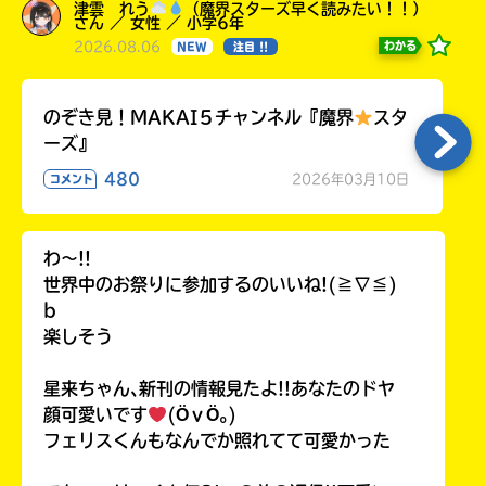
津雲 れう
（魔界スターズ早く読みたい！！）
さん ／ 女性 ／ 小学6年
2026.08.06
わかる
NEW
注目 !!
のぞき見！MAKAI５チャンネル『魔界
スタ
ーズ』
480
2026年03月10日
コメント
わ〜!!
世界中のお祭りに参加するのいいね!(≧∇≦)
b
楽しそう
星来ちゃん､新刊の情報見たよ!!あなたのドヤ
顔可愛いです
(ӦｖӦ｡)
フェリスくんもなんでか照れてて可愛かった