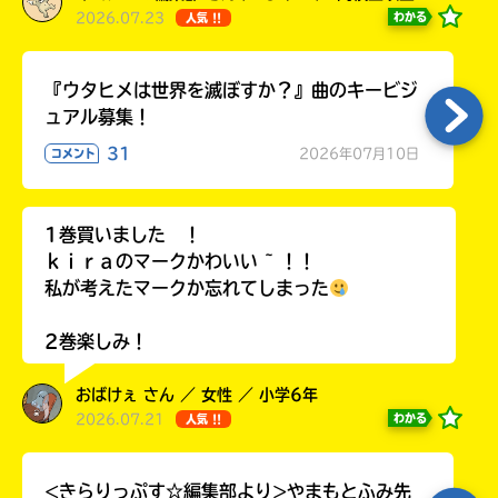
2026.07.23
わかる
人気 !!
『ウタヒメは世界を滅ぼすか？』曲のキービジ
ュアル募集！
31
2026年07月10日
コメント
1巻買いました ！
ｋｉｒａのマークかわいい ~ ！！
私が考えたマークか忘れてしまった
2巻楽しみ！
おばけぇ さん ／ 女性 ／ 小学6年
2026.07.21
わかる
人気 !!
<きらりっぷす☆編集部より>やまもとふみ先