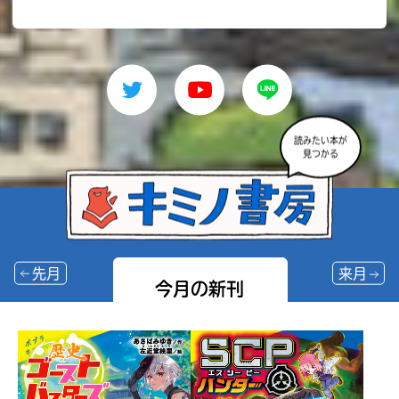
読みたい本が
見つかる
先月
来月
今月の新刊