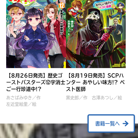
【8月26日発売】歴史ゴ
【8月19日発売】SCPハ
ーストバスターズ⑫字消士
ンター あやしい味方!? ペ
ご一行珍道中!?
スト医師
ぼくたちのマインクラフト
レッツゴー！まいぜんシス
冒険記 エンチャント剣
ターズ とつぜん、王様に
あさばみゆき／作
黒史郎／作
古澤あつし／絵
VS暴走モブ
左近堂絵里／絵
なってしまった結果！？
【7月8日発売】
針とら／作
五味まちと／絵
Ｍｉｎｅｃｒａｆｔカップ運
石崎洋司／文
書籍一覧へ
営委員会／協力
佐久間さのすけ／絵