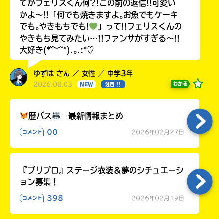
てかフェリスくん何?!この前の返信!!可愛い
かよ〜!!「何でも焼きますよ｡お魚でもケーキ
でも｡やきもちでも!
」って!!フェリスくんの
やきもち見てみたい…!!ファンサがすぎる〜!!
大好き(*˘︶˘*).｡.:*♡
ゆずは さん ／ 女性 ／ 中学3年
2026.08.03
わかる
NEW
注目 !!
歴バス
最新情報まとめ
00
2026年02月27日
コメント
『プリプロ』ステージ衣装＆夢のシチュエーシ
ョン募集！
398
2026年02月19日
コメント