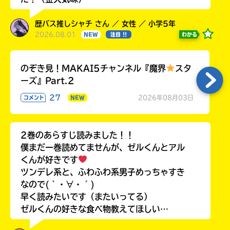
歴バス推しシャチ さん ／ 女性 ／ 小学5年
2026.08.01
わかる
NEW
注目 !!
のぞき見！MAKAI5チャンネル『魔界
スタ
ーズ』Part.2
27
2026年08月03日
コメント
NEW
2巻のあらすじ読みました！！
僕まだ一巻読めてませんが、ゼルくんとアル
くんが好きです
ツンデレ系と、ふわふわ系男子めっちゃすき
なので(｀・∀・´)
早く読みたいです（またいってる）
ゼルくんの好きな食べ物教えてほしい…