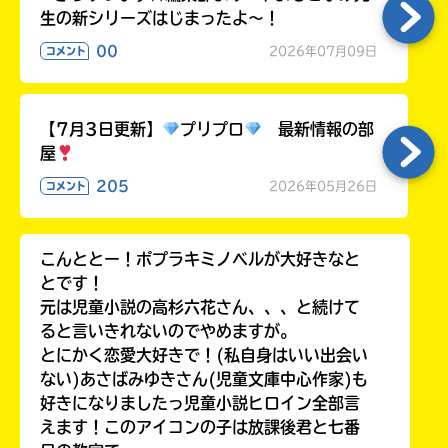
生の新シリーズはじまったよ～！
00
2026年07月09日
コメント
【7月3日更新】
プリプロ
最新情報の部
屋
205
2026年05月26日
コメント
こんととー！ポプラキミノベルが大好きなと
とです！
元は児童小説の高杉六花さん、、、と続けて
ると言いきれないのでやめますが。
とにかく恋愛大好きで！(私自身はいい出会い
ない)あさばみゆきさん(児童文庫中心作家)も
好きになりましたっ児童小説ヒロイン全部言
えます！このアイコンの子は放課後君と七番