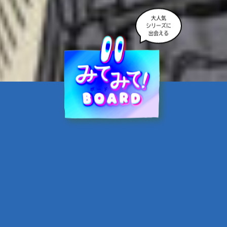
大人気
シリーズに
出会える
魔界☆スターズ②愛のため
に、悪魔と魂の契約
あんのまる／作
翡翠てう／絵