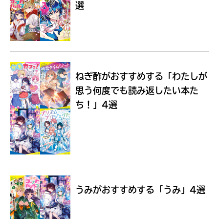
選
Loading
.
.
.
ねぎ酢がおすすめする
「わたしが
思う何度でも読み返したい本た
ち！」4選
入
力
内
うみがおすすめする
「うみ」4選
容
に
エ