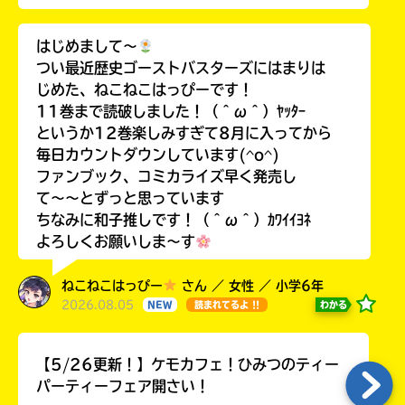
はじめまして〜
つい最近歴史ゴーストバスターズにはまりは
じめた、ねこねこはっぴーです！
11巻まで読破しました！（＾ω＾）ﾔｯﾀｰ
というか12巻楽しみすぎて8月に入ってから
毎日カウントダウンしています(^o^)
ファンブック、コミカライズ早く発売し
て〜〜とずっと思っています
ちなみに和子推しです！（＾ω＾）ｶﾜｲｲﾖﾈ
よろしくお願いしま〜す
ねこねこはっぴー
さん ／ 女性 ／ 小学6年
2026.08.05
わかる
NEW
読まれてるよ !!
【5/26更新！】ケモカフェ！ひみつのティー
パーティーフェア開さい！