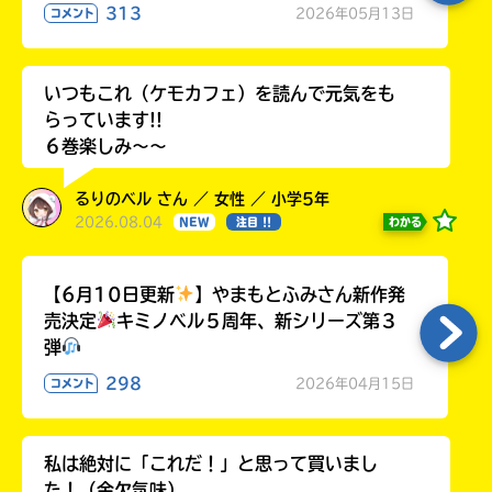
313
2026年05月13日
コメント
いつもこれ（ケモカフェ）を読んで元気をも
らっています!!
６巻楽しみ～～
るりのベル さん ／ 女性 ／ 小学5年
2026.08.04
わかる
NEW
注目 !!
【6月10日更新
】やまもとふみさん新作発
売決定
キミノベル５周年、新シリーズ第３
弾
298
2026年04月15日
コメント
私は絶対に「これだ！」と思って買いまし
た！（金欠気味）