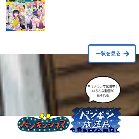
ラ
ー
が
あ
る
の
で、
も
一覧を見る
う
一
度
い
確
い
キミノラジオ配信中！
え
認
いろんな動画が
見られる
し
て
み
て
ね
戻