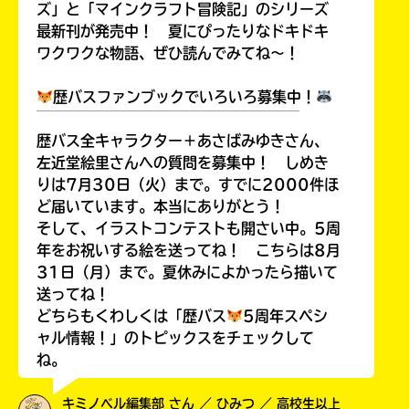
ズ」と「マインクラフト冒険記」のシリーズ
最新刊が発売中！ 夏にぴったりなドキドキ
ワクワクな物語、ぜひ読んでみてね～！
歴バスファンブックでいろいろ募集中！
￣￣￣￣￣￣￣￣￣￣￣￣￣￣￣￣￣￣
歴バス全キャラクター＋あさばみゆきさん、
左近堂絵里さんへの質問を募集中！ しめき
りは7月30日（火）まで。すでに2000件ほ
ど届いています。本当にありがとう！
そして、イラストコンテストも開さい中。5周
年をお祝いする絵を送ってね！ こちらは8月
31日（月）まで。夏休みによかったら描いて
送ってね！
どちらもくわしくは「歴バス
5周年スペシ
ャル情報！」のトピックスをチェックして
ね。
キミノベル編集部 さん ／ ひみつ ／ 高校生以上